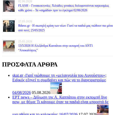
02.06.2026
FLASH – Γυναικοκτονίες: Χιλιάδες γυναίκες δολοφονούνται παγκοσμίως
κάθε χρόνο – Τα «σημάδια» πριν το έγκλημα 02/06/2026
27.05.2026
Rthess.gr · Η σιωπηλή κρίση των νέων: Γιατί τα παιδιά μας νιώθουν πιο μόνα
από ποτέ; 25/05/2025
25.05.2026
13/5/2026 Η Αλεξάνδρα Καππάτου στην εκπομπή του ΑΝΤ1
“Αποκαλύψεις”
ΠΡΟΣΦΑΤΑ ΑΡΘΡΑ
skai.gr -Γιατί νιώθουμε τη «μελαγχολία του Αυγούστου»;
Ειδικός εξηγεί τι συμβαίνει και πώς να το διαχειριστούμε
04/08/2026
05.08.2026
ΕΡΤ news – Δήλωση της Α. Καππάτου στην εκπομπή live
now, με θέμα: Τι κάνουμε όταν τα παιδιά είναι μπροστά δε
μια οθόνη και το καλοκαίρι; 16/07/2026
17.07.2026