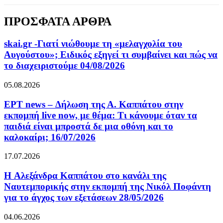
ΠΡΟΣΦΑΤΑ ΑΡΘΡΑ
skai.gr -Γιατί νιώθουμε τη «μελαγχολία του
Αυγούστου»; Ειδικός εξηγεί τι συμβαίνει και πώς να
το διαχειριστούμε 04/08/2026
05.08.2026
ΕΡΤ news – Δήλωση της Α. Καππάτου στην
εκπομπή live now, με θέμα: Τι κάνουμε όταν τα
παιδιά είναι μπροστά δε μια οθόνη και το
καλοκαίρι; 16/07/2026
17.07.2026
H Αλεξάνδρα Καππάτου στο κανάλι της
Ναυτεμπορικής στην εκπομπή της Νικόλ Ποφάντη
για το άγχος των εξετάσεων 28/05/2026
04.06.2026