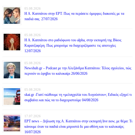
05.08.2026
Η Α. Καππάτου στην ΕΡΤ. Πως να περάσετε όμορφες διακοπές με τα
παιδιά σας. 27/07/2026
05.08.2026
Η Α. Καππάτου στο ραδιόφωνο του alpha, στην εκπομπή της Βίκυς
Καρατζαφέρη. Πως μπορούμε να διαχειριζόμαστε τις αποτυχίες
12/07/2026
05.08.2026
Newshub.gr – Podcast με την Αλεξάνδρα Καππάτου: Τέλος σχολείου, πώς
περνούν οι έφηβοι το καλοκαίρι 26/06/2026
05.08.2026
skai.gr -Γιατί νιώθουμε τη «μελαγχολία του Αυγούστου»; Ειδικός εξηγεί τι
συμβαίνει και πώς να το διαχειριστούμε 04/08/2026
17.07.2026
ΕΡΤ news – Δήλωση της Α. Καππάτου στην εκπομπή live now, με θέμα: Τι
κάνουμε όταν τα παιδιά είναι μπροστά δε μια οθόνη και το καλοκαίρι;
16/07/2026