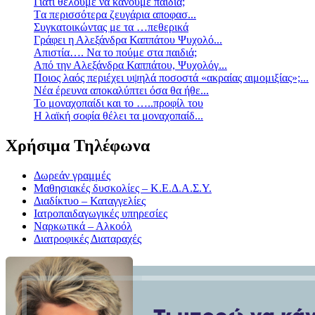
Γιατί θέλουμε να κάνουμε παιδιά;
Tα περισσότερα ζευγάρια αποφασ...
Συγκατοικώντας με τα …πεθερικά
Γράφει η Αλεξάνδρα Καππάτου Ψυχολό...
Απιστία…. Να το πούμε στα παιδιά;
Από την Αλεξάνδρα Καππάτου, Ψυχολόγ...
Ποιος λαός περιέχει υψηλά ποσοστά «ακραίας αιμομιξίας»;...
Νέα έρευνα αποκαλύπτει όσα θα ήθε...
Το μοναχοπαίδι και το …..προφίλ του
Η λαϊκή σοφία θέλει τα μοναχοπαίδ...
Χρήσιμα Τηλέφωνα
Δωρεάν γραμμές
Μαθησιακές δυσκολίες – Κ.Ε.Δ.Α.Σ.Υ.
Διαδίκτυο – Καταγγελίες
Ιατροπαιδαγωγικές υπηρεσίες
Ναρκωτικά – Αλκοόλ
Διατροφικές Διαταραχές