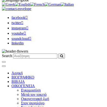
facebook
twitter
instagram
youtube
soundcloud
linkedin
Search
Αρχική
ΒΙΟΓΡΑΦΙΚΟ
ΒΙΒΛΙΑ
ΟΙΚΟΓΕΝΕΙΑ
Εγκυμοσύνη
Μετά τον τοκετό
Οικογενειακή ζωή
Στον ψυχολόγο