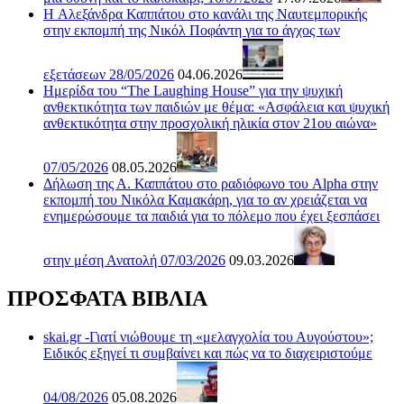
H Αλεξάνδρα Καππάτου στο κανάλι της Ναυτεμπορικής
στην εκπομπή της Νικόλ Ποφάντη για το άγχος των
εξετάσεων 28/05/2026
04.06.2026
Ημερίδα του “The Laughing House” για την ψυχική
ανθεκτικότητα των παιδιών με θέμα: «Ασφάλεια και ψυχική
ανθεκτικότητα στην προσχολική ηλικία στον 21ου αιώνα»
07/05/2026
08.05.2026
Δήλωση της Α. Καππάτου στο ραδιόφωνο του Alpha στην
εκπομπή του Νικόλα Καμακάρη, για το αν χρειάζεται να
ενημερώσουμε τα παιδιά για το πόλεμο που έχει ξεσπάσει
στην μέση Ανατολή 07/03/2026
09.03.2026
ΠΡΟΣΦΑΤΑ ΒΙΒΛΙΑ
skai.gr -Γιατί νιώθουμε τη «μελαγχολία του Αυγούστου»;
Ειδικός εξηγεί τι συμβαίνει και πώς να το διαχειριστούμε
04/08/2026
05.08.2026