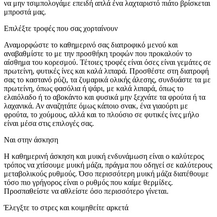
να μην τσιμπολογάμε επειδή απλά ένα λαχταριστό πιάτο βρίσκεται
μπροστά μας.
Επιλέξτε τροφές που σας χορταίνουν
Αναμορφώστε το καθημερινό σας διατροφικό μενού και
αναβαθμίστε το με την προσθήκη τροφών που προκαλούν το
αίσθημα του κορεσμού. Τέτοιες τροφές είναι όσες είναι γεμάτες σε
πρωτείνη, φυτικές ίνες και καλά λιπαρά. Προσθέστε στη διατροφή
σας το καστανό ρύζι, τα ζυμαρικά ολικής άλεσης, συνδυάστε τα με
πρωτείνη, όπως φασόλια ή ψάρι, με καλά λιπαρά, όπως το
ελαιόλαδο ή το αβοκάντο και φυσικά μην ξεχνάτε τα φρούτα ή τα
λαχανικά. Αν αναζητάτε όμως κάποιο σνακ, ένα γιαούρτι με
φρούτα, το χούμους, αλλά και το πλούσιο σε φυτικές ίνες μήλο
είναι μέσα στις επιλογές σας.
Ναι στην άσκηση
Η καθημερινή άσκηση και μυική ενδυνάμωση είναι ο καλύτερος
τρόπος να χτίσουμε μυική μάζα, πράγμα που οδηγεί σε καλύτερους
μεταβολικούς ρυθμούς. Όσο περισσότερη μυική μάζα διατέθουμε
τόσο πιο γρήγορος είναι ο ρυθμός που καίμε θερμίδες.
Προσπαθείστε να αθλείστε όσο περισσότερο γίνεται.
Έλεγξτε το στρες και κοιμηθείτε αρκετά