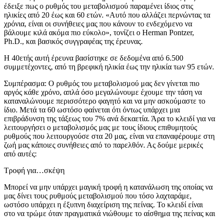
έδειξε πως ο ρυθμός του μεταβολισμού παραμένει ίδιος στις
ηλικίες από 20 έως και 60 ετών. «Αυτό που αλλάζει περνώντας τα
χρόνια, είναι οι συνήθειες μας που κάνουν το ενδεχόμενο να
βάλουμε κιλά ακόμα πιο εύκολο», τονίζει ο Herman Pontzer,
Ph.D., και βασικός συγγραφέας της έρευνας.
Η 40ετής αυτή έρευνα βασίστηκε σε δεδομένα από 6.500
συμμετέχοντες, από τη βρεφική ηλικία έως την ηλικία των 95 ετών.
Συμπέρασμα: Ο ρυθμός του μεταβολισμού μας δεν γίνεται πιο
αργός κάθε χρόνο, απλά όσο μεγαλώνουμε έχουμε την τάση να
καταναλώνουμε περισσότερο φαγητό και να μην ασκούμαστε το
ίδιο. Μετά τα 60 ωστόσο φαίνεται ότι όντως υπάρχει μια
επιβράδυνση της τάξεως του 7% ανά δεκαετία. Άρα το κλειδί για να
λειτουργήσει ο μεταβολισμός μας με τους ίδιους επιθυμητούς
ρυθμούς που λειτουργούσε στα 20 μας, είναι να επαναφέρουμε στη
ζωή μας κάποιες συνήθειες από το παρελθόν. Ας δούμε μερικές
από αυτές:
Τροφή για…σκέψη
Μπορεί να μην υπάρχει μαγική τροφή η κατανάλωση της οποίας να
μας δίνει τους ρυθμούς μεταβολισμού που τόσο λαχταράμε,
ωστόσο υπάρχει η έξυπνη διαχείριση της πείνας. Το κλειδί είναι
στο να τρώμε όταν πραγματικά νιώθουμε το αίσθημα της πείνας και