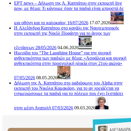
ΕΡΤ news – Δήλωση της Α. Καππάτου στην εκπομπή live
now, με θέμα: Τι κάνουμε όταν τα παιδιά είναι μπροστά δε
μια οθόνη και το καλοκαίρι; 16/07/2026
17.07.2026
H Αλεξάνδρα Καππάτου στο κανάλι της Ναυτεμπορικής
στην εκπομπή της Νικόλ Ποφάντη για το άγχος των
εξετάσεων 28/05/2026
04.06.2026
Ημερίδα του “The Laughing House” για την ψυχική
ανθεκτικότητα των παιδιών με θέμα: «Ασφάλεια και ψυχική
ανθεκτικότητα στην προσχολική ηλικία στον 21ου αιώνα»
07/05/2026
08.05.2026
Δήλωση της Α. Καππάτου στο ραδιόφωνο του Alpha στην
εκπομπή του Νικόλα Καμακάρη, για το αν χρειάζεται να
ενημερώσουμε τα παιδιά για το πόλεμο που έχει ξεσπάσει
στην μέση Ανατολή 07/03/2026
09.03.2026