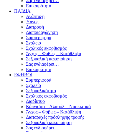
Σας ενδιαφέρει…
Επικαιρότητα
ΠΑΙΔΙΑ
Ανάπτυξη
Ύπνος
Διατροφή
Διαπαιδαγώγηση
Συμπεριφορά
Σχολείο
Σχολικός εκφοβισμός
Άγχος – Φοβίες – Κατάθλιψη
Σεξουαλική κακοποίηση
Σας ενδιαφέρει…
Επικαιρότητα
ΕΦΗΒΟΙ
Συμπεριφορά
Σχολείο
Σεξουαλικότητα
Σχολικός εκφοβισμός
Διαδίκτυο
Κάπνισμα – Αλκοόλ – Ναρκωτικά
Άγχος – Φοβίες – Κατάθλιψη
Διαταραχές πρόσληψης τροφής
Σεξουαλική κακοποίηση
Σας ενδιαφέρει…