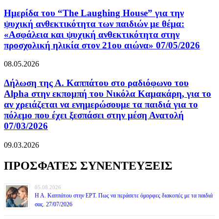
Ημερίδα του “The Laughing House” για την
ψυχική ανθεκτικότητα των παιδιών με θέμα:
«Ασφάλεια και ψυχική ανθεκτικότητα στην
προσχολική ηλικία στον 21ου αιώνα» 07/05/2026
08.05.2026
Δήλωση της Α. Καππάτου στο ραδιόφωνο του
Alpha στην εκπομπή του Νικόλα Καμακάρη, για το
αν χρειάζεται να ενημερώσουμε τα παιδιά για το
πόλεμο που έχει ξεσπάσει στην μέση Ανατολή
07/03/2026
09.03.2026
ΠΡΟΣΦΑΤΕΣ ΣΥΝΕΝΤΕΥΞΕΙΣ
05.08.2026
Η Α. Καππάτου στην ΕΡΤ. Πως να περάσετε όμορφες διακοπές με τα παιδιά
σας. 27/07/2026