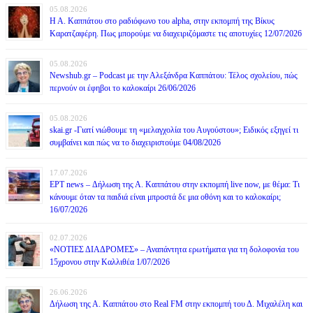
05.08.2026
Η Α. Καππάτου στο ραδιόφωνο του alpha, στην εκπομπή της Βίκυς
Καρατζαφέρη. Πως μπορούμε να διαχειριζόμαστε τις αποτυχίες 12/07/2026
05.08.2026
Newshub.gr – Podcast με την Αλεξάνδρα Καππάτου: Τέλος σχολείου, πώς
περνούν οι έφηβοι το καλοκαίρι 26/06/2026
05.08.2026
skai.gr -Γιατί νιώθουμε τη «μελαγχολία του Αυγούστου»; Ειδικός εξηγεί τι
συμβαίνει και πώς να το διαχειριστούμε 04/08/2026
17.07.2026
ΕΡΤ news – Δήλωση της Α. Καππάτου στην εκπομπή live now, με θέμα: Τι
κάνουμε όταν τα παιδιά είναι μπροστά δε μια οθόνη και το καλοκαίρι;
16/07/2026
02.07.2026
«ΝΟΤΙΕΣ ΔΙΑΔΡΟΜΕΣ» – Αναπάντητα ερωτήματα για τη δολοφονία του
15χρονου στην Καλλιθέα 1/07/2026
26.06.2026
Δήλωση της Α. Καππάτου στο Real FM στην εκπομπή του Δ. Μιχαλέλη και