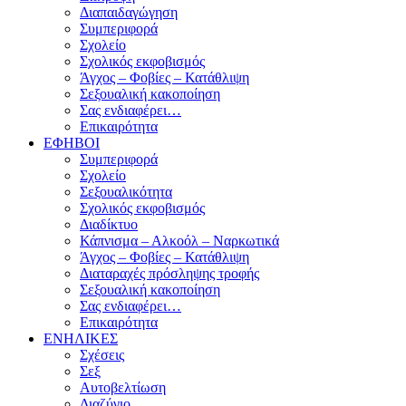
Διαπαιδαγώγηση
Συμπεριφορά
Σχολείο
Σχολικός εκφοβισμός
Άγχος – Φοβίες – Κατάθλιψη
Σεξουαλική κακοποίηση
Σας ενδιαφέρει…
Επικαιρότητα
ΕΦΗΒΟΙ
Συμπεριφορά
Σχολείο
Σεξουαλικότητα
Σχολικός εκφοβισμός
Διαδίκτυο
Κάπνισμα – Αλκοόλ – Ναρκωτικά
Άγχος – Φοβίες – Κατάθλιψη
Διαταραχές πρόσληψης τροφής
Σεξουαλική κακοποίηση
Σας ενδιαφέρει…
Επικαιρότητα
ΕΝΗΛΙΚΕΣ
Σχέσεις
Σεξ
Αυτοβελτίωση
Διαζύγιο