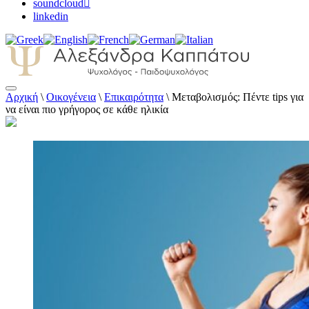
soundcloud
linkedin
Αρχική
\
Οικογένεια
\
Επικαιρότητα
\
Μεταβολισμός: Πέντε tips για
Αλεξάνδρα Καππάτου Ψυχολόγος –
να είναι πιο γρήγορος σε κάθε ηλικία
Παιδοψυχολόγος