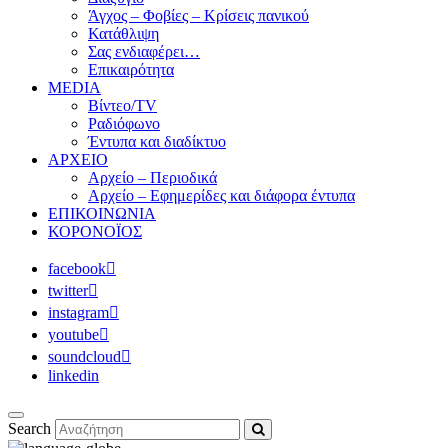
Άγχος – Φοβίες – Κρίσεις πανικού
Κατάθλιψη
Σας ενδιαφέρει…
Επικαιρότητα
MEDIA
Βίντεο/TV
Ραδιόφωνο
Έντυπα και διαδίκτυο
ΑΡΧΕΙΟ
Αρχείο – Περιοδικά
Αρχείο – Εφημερίδες και διάφορα έντυπα
ΕΠΙΚΟΙΝΩΝΙΑ
ΚΟΡΟΝΟΪΟΣ
facebook
twitter
instagram
youtube
soundcloud
linkedin
Search