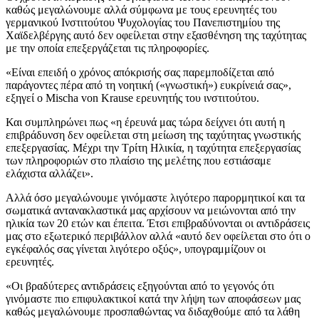
καθώς μεγαλώνουμε αλλά σύμφωνα με τους ερευνητές του
γερμανικού Ινστιτούτου Ψυχολογίας του Πανεπιστημίου της
Χαϊδελβέργης αυτό δεν οφείλεται στην εξασθένηση της ταχύτητας
με την οποία επεξεργάζεται τις πληροφορίες.
«Είναι επειδή ο χρόνος απόκρισής σας παρεμποδίζεται από
παράγοντες πέρα από τη νοητική («γνωστική») ευκρίνειά σας»,
εξηγεί ο Mischa von Krause ερευνητής του ινστιτούτου.
Και συμπληρώνει πως «η έρευνά μας τώρα δείχνει ότι αυτή η
επιβράδυνση δεν οφείλεται στη μείωση της ταχύτητας γνωστικής
επεξεργασίας. Μέχρι την Τρίτη Ηλικία, η ταχύτητα επεξεργασίας
των πληροφοριών στο πλαίσιο της μελέτης που εστιάσαμε
ελάχιστα αλλάζει».
Αλλά όσο μεγαλώνουμε γινόμαστε λιγότερο παρορμητικοί και τα
σωματικά αντανακλαστικά μας αρχίσουν να μειώνονται από την
ηλικία των 20 ετών και έπειτα. Έτσι επιβραδύνονται οι αντιδράσεις
μας στο εξωτερικό περιβάλλον αλλά «αυτό δεν οφείλεται στο ότι ο
εγκέφαλός σας γίνεται λιγότερο οξύς», υπογραμμίζουν οι
ερευνητές.
«Οι βραδύτερες αντιδράσεις εξηγούνται από το γεγονός ότι
γινόμαστε πιο επιφυλακτικοί κατά την λήψη των αποφάσεων μας
καθώς μεγαλώνουμε προσπαθώντας να διδαχθούμε από τα λάθη