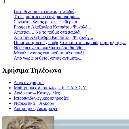
Γιατί θέλουμε να κάνουμε παιδιά;
Tα περισσότερα ζευγάρια αποφασ...
Συγκατοικώντας με τα …πεθερικά
Γράφει η Αλεξάνδρα Καππάτου Ψυχολό...
Απιστία…. Να το πούμε στα παιδιά;
Από την Αλεξάνδρα Καππάτου, Ψυχολόγ...
Ποιος λαός περιέχει υψηλά ποσοστά «ακραίας αιμομιξίας»;...
Νέα έρευνα αποκαλύπτει όσα θα ήθε...
Mεγαλώνοντας ένα υιοθετημένο παιδί…...
Aπό νωρίς οι θετοί γονείς αντιμετω...
Χρήσιμα Τηλέφωνα
Δωρεάν γραμμές
Μαθησιακές δυσκολίες – Κ.Ε.Δ.Α.Σ.Υ.
Διαδίκτυο – Καταγγελίες
Ιατροπαιδαγωγικές υπηρεσίες
Ναρκωτικά – Αλκοόλ
Διατροφικές Διαταραχές