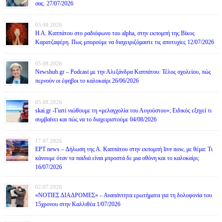
σας. 27/07/2026
05.08.2026
Η Α. Καππάτου στο ραδιόφωνο του alpha, στην εκπομπή της Βίκυς
Καρατζαφέρη. Πως μπορούμε να διαχειριζόμαστε τις αποτυχίες 12/07/2026
05.08.2026
Newshub.gr – Podcast με την Αλεξάνδρα Καππάτου: Τέλος σχολείου, πώς
περνούν οι έφηβοι το καλοκαίρι 26/06/2026
05.08.2026
skai.gr -Γιατί νιώθουμε τη «μελαγχολία του Αυγούστου»; Ειδικός εξηγεί τι
συμβαίνει και πώς να το διαχειριστούμε 04/08/2026
17.07.2026
ΕΡΤ news – Δήλωση της Α. Καππάτου στην εκπομπή live now, με θέμα: Τι
κάνουμε όταν τα παιδιά είναι μπροστά δε μια οθόνη και το καλοκαίρι;
16/07/2026
02.07.2026
«ΝΟΤΙΕΣ ΔΙΑΔΡΟΜΕΣ» – Αναπάντητα ερωτήματα για τη δολοφονία του
15χρονου στην Καλλιθέα 1/07/2026