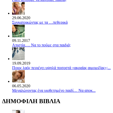
29.06.2020
Συγκατοικώντας με τα …πεθερικά
09.11.2017
Απιστία…. Να το πούμε στα παιδιά;
19.09.2019
Ποιος λαός περιέχει υψηλά ποσοστά «ακραίας αιμομιξίας»;...
06.05.2020
Mεγαλώνοντας ένα υιοθετημένο παιδί… Να αποκ...
ΔΗΜΟΦΙΛΗ ΒΙΒΛΙΑ