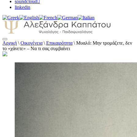
soundcloud
linkedin
Αρχική
\
Οικογένεια
\
Επικαιρότητα
\
Μυαλό: Μην τρομάζετε, δεν
Αλεξάνδρα Καππάτου Ψυχολόγος –
το «χάνετε» – Να τι σας συμβαίνει
Παιδοψυχολόγος