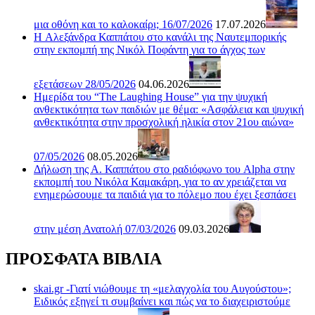
μια οθόνη και το καλοκαίρι; 16/07/2026
17.07.2026
H Αλεξάνδρα Καππάτου στο κανάλι της Ναυτεμπορικής
στην εκπομπή της Νικόλ Ποφάντη για το άγχος των
εξετάσεων 28/05/2026
04.06.2026
Ημερίδα του “The Laughing House” για την ψυχική
ανθεκτικότητα των παιδιών με θέμα: «Ασφάλεια και ψυχική
ανθεκτικότητα στην προσχολική ηλικία στον 21ου αιώνα»
07/05/2026
08.05.2026
Δήλωση της Α. Καππάτου στο ραδιόφωνο του Alpha στην
εκπομπή του Νικόλα Καμακάρη, για το αν χρειάζεται να
ενημερώσουμε τα παιδιά για το πόλεμο που έχει ξεσπάσει
στην μέση Ανατολή 07/03/2026
09.03.2026
ΠΡΟΣΦΑΤΑ ΒΙΒΛΙΑ
skai.gr -Γιατί νιώθουμε τη «μελαγχολία του Αυγούστου»;
Ειδικός εξηγεί τι συμβαίνει και πώς να το διαχειριστούμε