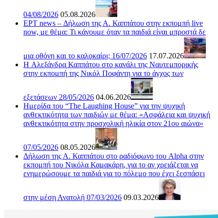
04/08/2026
05.08.2026
ΕΡΤ news – Δήλωση της Α. Καππάτου στην εκπομπή live
now, με θέμα: Τι κάνουμε όταν τα παιδιά είναι μπροστά δε
μια οθόνη και το καλοκαίρι; 16/07/2026
17.07.2026
H Αλεξάνδρα Καππάτου στο κανάλι της Ναυτεμπορικής
στην εκπομπή της Νικόλ Ποφάντη για το άγχος των
εξετάσεων 28/05/2026
04.06.2026
Ημερίδα του “The Laughing House” για την ψυχική
ανθεκτικότητα των παιδιών με θέμα: «Ασφάλεια και ψυχική
ανθεκτικότητα στην προσχολική ηλικία στον 21ου αιώνα»
07/05/2026
08.05.2026
Δήλωση της Α. Καππάτου στο ραδιόφωνο του Alpha στην
εκπομπή του Νικόλα Καμακάρη, για το αν χρειάζεται να
ενημερώσουμε τα παιδιά για το πόλεμο που έχει ξεσπάσει
στην μέση Ανατολή 07/03/2026
09.03.2026