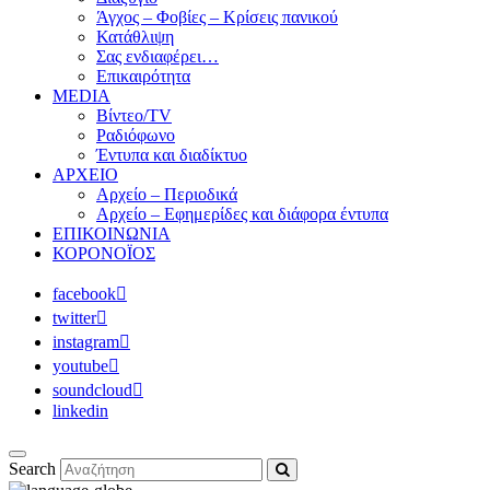
Άγχος – Φοβίες – Κρίσεις πανικού
Κατάθλιψη
Σας ενδιαφέρει…
Επικαιρότητα
MEDIA
Βίντεο/TV
Ραδιόφωνο
Έντυπα και διαδίκτυο
ΑΡΧΕΙΟ
Αρχείο – Περιοδικά
Αρχείο – Εφημερίδες και διάφορα έντυπα
ΕΠΙΚΟΙΝΩΝΙΑ
ΚΟΡΟΝΟΪΟΣ
facebook
twitter
instagram
youtube
soundcloud
linkedin
Search