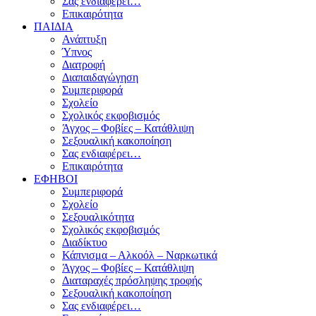
Σας ενδιαφέρει…
Επικαιρότητα
ΠΑΙΔΙΑ
Ανάπτυξη
Ύπνος
Διατροφή
Διαπαιδαγώγηση
Συμπεριφορά
Σχολείο
Σχολικός εκφοβισμός
Άγχος – Φοβίες – Κατάθλιψη
Σεξουαλική κακοποίηση
Σας ενδιαφέρει…
Επικαιρότητα
ΕΦΗΒΟΙ
Συμπεριφορά
Σχολείο
Σεξουαλικότητα
Σχολικός εκφοβισμός
Διαδίκτυο
Κάπνισμα – Αλκοόλ – Ναρκωτικά
Άγχος – Φοβίες – Κατάθλιψη
Διαταραχές πρόσληψης τροφής
Σεξουαλική κακοποίηση
Σας ενδιαφέρει…