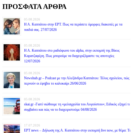
ΠΡΟΣΦΑΤΑ ΑΡΘΡΑ
05.08.2026
Η Α. Καππάτου στην ΕΡΤ. Πως να περάσετε όμορφες διακοπές με τα
παιδιά σας. 27/07/2026
05.08.2026
Η Α. Καππάτου στο ραδιόφωνο του alpha, στην εκπομπή της Βίκυς
Καρατζαφέρη. Πως μπορούμε να διαχειριζόμαστε τις αποτυχίες
12/07/2026
05.08.2026
Newshub.gr – Podcast με την Αλεξάνδρα Καππάτου: Τέλος σχολείου, πώς
περνούν οι έφηβοι το καλοκαίρι 26/06/2026
05.08.2026
skai.gr -Γιατί νιώθουμε τη «μελαγχολία του Αυγούστου»; Ειδικός εξηγεί τι
συμβαίνει και πώς να το διαχειριστούμε 04/08/2026
17.07.2026
ΕΡΤ news – Δήλωση της Α. Καππάτου στην εκπομπή live now, με θέμα: Τι