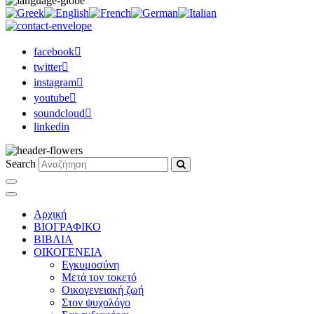
facebook
twitter
instagram
youtube
soundcloud
linkedin
Search
Αρχική
ΒΙΟΓΡΑΦΙΚΟ
ΒΙΒΛΙΑ
ΟΙΚΟΓΕΝΕΙΑ
Εγκυμοσύνη
Μετά τον τοκετό
Οικογενειακή ζωή
Στον ψυχολόγο