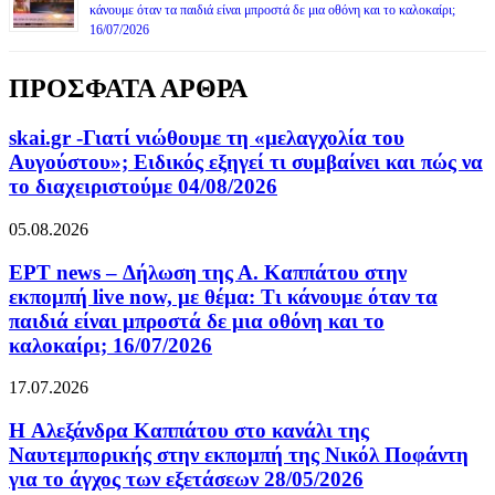
κάνουμε όταν τα παιδιά είναι μπροστά δε μια οθόνη και το καλοκαίρι;
16/07/2026
ΠΡΟΣΦΑΤΑ ΑΡΘΡΑ
skai.gr -Γιατί νιώθουμε τη «μελαγχολία του
Αυγούστου»; Ειδικός εξηγεί τι συμβαίνει και πώς να
το διαχειριστούμε 04/08/2026
05.08.2026
ΕΡΤ news – Δήλωση της Α. Καππάτου στην
εκπομπή live now, με θέμα: Τι κάνουμε όταν τα
παιδιά είναι μπροστά δε μια οθόνη και το
καλοκαίρι; 16/07/2026
17.07.2026
H Αλεξάνδρα Καππάτου στο κανάλι της
Ναυτεμπορικής στην εκπομπή της Νικόλ Ποφάντη
για το άγχος των εξετάσεων 28/05/2026