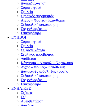
Διαπαιδαγώγηση
Συμπεριφορά
Σχολείο
Σχολικός εκφοβισμός
Άγχος – Φοβίες – Κατάθλιψη
Σεξουαλική κακοποίηση
Σας ενδιαφέρει…
Επικαιρότητα
ΕΦΗΒΟΙ
Συμπεριφορά
Σχολείο
Σεξουαλικότητα
Σχολικός εκφοβισμός
Διαδίκτυο
Κάπνισμα – Αλκοόλ – Ναρκωτικά
Άγχος – Φοβίες – Κατάθλιψη
Διαταραχές πρόσληψης τροφής
Σεξουαλική κακοποίηση
Σας ενδιαφέρει…
Επικαιρότητα
ΕΝΗΛΙΚΕΣ
Σχέσεις
Σεξ
Αυτοβελτίωση
Διαζύγιο