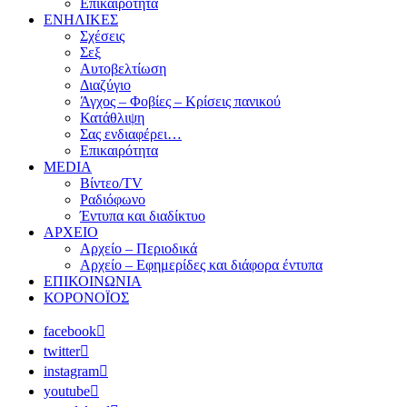
Επικαιρότητα
ΕΝΗΛΙΚΕΣ
Σχέσεις
Σεξ
Αυτοβελτίωση
Διαζύγιο
Άγχος – Φοβίες – Κρίσεις πανικού
Κατάθλιψη
Σας ενδιαφέρει…
Επικαιρότητα
MEDIA
Βίντεο/TV
Ραδιόφωνο
Έντυπα και διαδίκτυο
ΑΡΧΕΙΟ
Αρχείο – Περιοδικά
Αρχείο – Εφημερίδες και διάφορα έντυπα
ΕΠΙΚΟΙΝΩΝΙΑ
ΚΟΡΟΝΟΪΟΣ
facebook
twitter
instagram
youtube