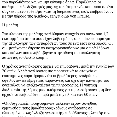
του παρελθόντος και να μην κάνουμε άλλα. Παράλληλα, οι
αισθητηριακές δεξιότητές μας, πχ το πάτημα ενός κουμπιού σε ένα
συγκεκριμένο ερέθισμα κατά τη διάρκεια ενός τεστ, επιβραδύνουν
με την πάροδο της ηλικίας», εξηγεί ο Δρ von Krause.
Η μελέτη
Στο πλαίσιο της μελέτης αναλύθηκαν στοιχεία για πάνω από 1,2
εκατομμύρια άτομα που είχαν λάβει μέρος σε online πείραμα για
την αξιολόγηση των αντιδράσεων τους σε ένα τεστ εγκεφάλου. Οι
συμμετέχοντες έπρεπε να κατηγοριοποιήσουν μια σειρά λέξεων
και εικόνων που αναβόσβηναν στην οθόνη του υπολογιστή
πατώντας το σωστό κουμπί.
Ο χρόνος ανταπόκρισης άρχιζε να επιβραδύνει μετά την ηλικία των
20 ετών. Αλλά αναλύοντας πιο προσεκτικά τα στοιχεία οι
επιστήμονες παρατήρησαν ότι οι βραδύτερες αντιδράσεις
οφείλονταν σε εξωγενείς παράγοντες και όχι στην ικανότητα του
εγκεφάλου να επεξεργάζεται τις πληροφορίες. Η νοητική
διαδικασία της λήψης μιας απόφασης για τη σωστή απάντηση δεν
άρχισε να επιβραδύνει παρά μετά την ηλικία των 60 ετών.
«Οι συγγραφείς προηγούμενων μελετών έχουν συνήθως
ερμηνεύσει τους βραδύτερους χρόνους αντίδρασης σε
ηλικιωμένους ως ένδειξη γνωστικής επιβράδυνσης», λέει Δρ ο von