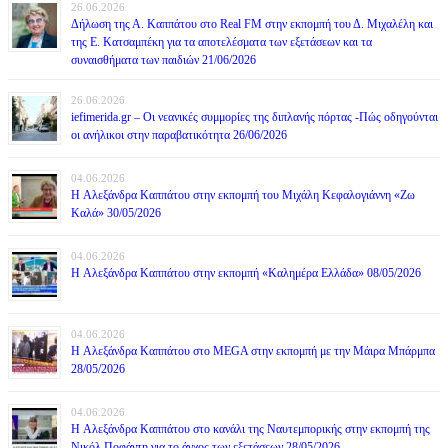
26.06.2026
Δήλωση της Α. Καππάτου στο Real FM στην εκπομπή του Δ. Μιχαλέλη και
της Ε. Κατσαμπέκη για τα αποτελέσματα των εξετάσεων και τα
συναισθήματα των παιδιών 21/06/2026
26.06.2026
iefimerida.gr – Οι νεανικές συμμορίες της διπλανής πόρτας -Πώς οδηγούνται
οι ανήλικοι στην παραβατικότητα 26/06/2026
04.06.2026
H Αλεξάνδρα Καππάτου στην εκπομπή του Μιχάλη Κεφαλογιάννη «Ζω
Καλά» 30/05/2026
04.06.2026
H Αλεξάνδρα Καππάτου στην εκπομπή «Καλημέρα Ελλάδα» 08/05/2026
04.06.2026
H Αλεξάνδρα Καππάτου στο MEGA στην εκπομπή με την Μάιρα Mπάρμπα
28/05/2026
04.06.2026
H Αλεξάνδρα Καππάτου στο κανάλι της Ναυτεμπορικής στην εκπομπή της
Νικόλ Ποφάντη για το άγχος των εξετάσεων 28/05/2026