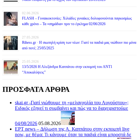
02.06.2026
FLASH – Γυναικοκτονίες: Χιλιάδες γυναίκες δολοφονούνται παγκοσμίως
κάθε χρόνο – Τα «σημάδια» πριν το έγκλημα 02/06/2026
27.05.2026
Rthess.gr · Η σιωπηλή κρίση των νέων: Γιατί τα παιδιά μας νιώθουν πιο μόνα
από ποτέ; 25/05/2025
25.05.2026
13/5/2026 Η Αλεξάνδρα Καππάτου στην εκπομπή του ΑΝΤ1
“Αποκαλύψεις”
ΠΡΟΣΦΑΤΑ ΑΡΘΡΑ
skai.gr -Γιατί νιώθουμε τη «μελαγχολία του Αυγούστου»;
Ειδικός εξηγεί τι συμβαίνει και πώς να το διαχειριστούμε
04/08/2026
05.08.2026
ΕΡΤ news – Δήλωση της Α. Καππάτου στην εκπομπή live
now, με θέμα: Τι κάνουμε όταν τα παιδιά είναι μπροστά δε