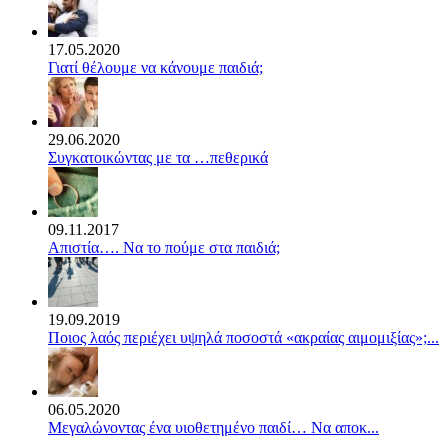
17.05.2020
Γιατί θέλουμε να κάνουμε παιδιά;
29.06.2020
Συγκατοικώντας με τα …πεθερικά
09.11.2017
Απιστία…. Να το πούμε στα παιδιά;
19.09.2019
Ποιος λαός περιέχει υψηλά ποσοστά «ακραίας αιμομιξίας»;...
06.05.2020
Mεγαλώνοντας ένα υιοθετημένο παιδί… Να αποκ...