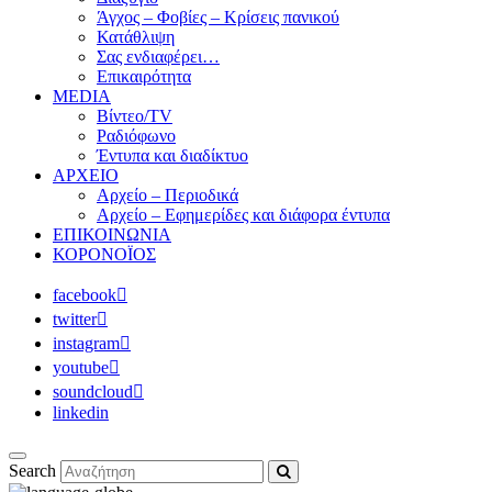
Άγχος – Φοβίες – Κρίσεις πανικού
Κατάθλιψη
Σας ενδιαφέρει…
Επικαιρότητα
MEDIA
Βίντεο/TV
Ραδιόφωνο
Έντυπα και διαδίκτυο
ΑΡΧΕΙΟ
Αρχείο – Περιοδικά
Αρχείο – Εφημερίδες και διάφορα έντυπα
ΕΠΙΚΟΙΝΩΝΙΑ
ΚΟΡΟΝΟΪΟΣ
facebook
twitter
instagram
youtube
soundcloud
linkedin
Search