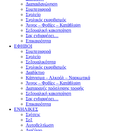
Διαπαιδαγώγηση
Συμπεριφορά
Σχολείο
Σχολικός εκφοβισμός
Άγχος – Φοβίες – Κατάθλιψη
Σεξουαλική κακοποίηση
Σας ενδιαφέρει…
Επικαιρότητα
ΕΦΗΒΟΙ
Συμπεριφορά
Σχολείο
Σεξουαλικότητα
Σχολικός εκφοβισμός
Διαδίκτυο
Κάπνισμα – Αλκοόλ – Ναρκωτικά
Άγχος – Φοβίες – Κατάθλιψη
Διαταραχές πρόσληψης τροφής
Σεξουαλική κακοποίηση
Σας ενδιαφέρει…
Επικαιρότητα
ΕΝΗΛΙΚΕΣ
Σχέσεις
Σεξ
Αυτοβελτίωση
Διαζύγιο