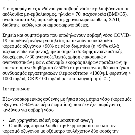
Στους παράγοντες κινδύνου για σοβαρή́ νόσο περιλαμβάνονται τα
ακόλουθα: μη-εμβολιασμός, ηλικία > 70, παχυσαρκία (ΒΜΙ>35),
ανοσοκαταστολή, αιμοκάθαρση, χρόνια καρδιοπάθεια, ΧΑΠ,
διαβήτης, καθώς και οι αιμοσφαιρινοπάθειες.
Σημεία και συμπτώματα που υποδηλώνουν σοβαρή νόσο COVID-
19 και πιθανή ανάγκη νοσηλείας αποτελούν τα ακόλουθα:
κορεσμός οξυγόνου <90% σε αέρα δωματίου (ή <94% αλλά
ταχέως επιδεινούμενος), ή/και σημεία σοβαρής αναπνευστικής
δυσχέρειας (>30 αναπνοές/λεπτό, χρήση επικουρικών
αναπνευστικών μυών, αδυναμία εκφοράς πλήρων προτάσεων) ή/
και εκτεταμένα διηθήματα (>50%) στην απεικόνιση θώρακα ή/και
συνδυασμός εργαστηριακών (λεμφοκύτταρα <1000/μl, φεριττίνη >
1000 mg/ml, CRP>100 mg/ml με φυσιολογική τιμή <5 ).
1η περίπτωση:
Εξω-νοσοκομειακός ασθενής με ήπια προς μέτρια νόσο (κορεσμός
οξυγόνου >94% σε αέρα δωματίου), που δεν έχει παράγοντες
κινδύνου για σοβαρή νόσο
• Δεν χορηγείται ειδική φαρμακευτική αγωγή
• Ο ασθενής παρακολουθεί την θερμοκρασία του και τον
κορεσμό οξυγόνου με οξύμετρο τουλάχιστον δύο φορές την