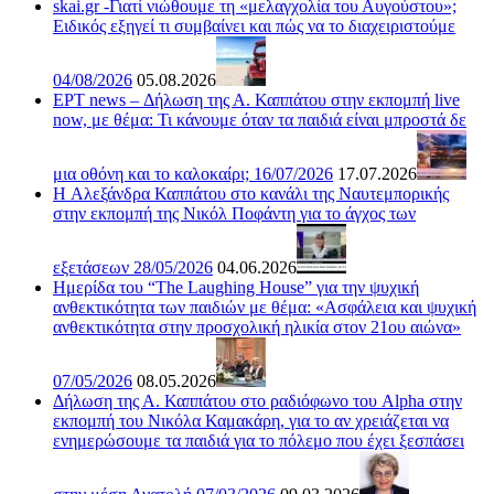
skai.gr -Γιατί νιώθουμε τη «μελαγχολία του Αυγούστου»;
Ειδικός εξηγεί τι συμβαίνει και πώς να το διαχειριστούμε
04/08/2026
05.08.2026
ΕΡΤ news – Δήλωση της Α. Καππάτου στην εκπομπή live
now, με θέμα: Τι κάνουμε όταν τα παιδιά είναι μπροστά δε
μια οθόνη και το καλοκαίρι; 16/07/2026
17.07.2026
H Αλεξάνδρα Καππάτου στο κανάλι της Ναυτεμπορικής
στην εκπομπή της Νικόλ Ποφάντη για το άγχος των
εξετάσεων 28/05/2026
04.06.2026
Ημερίδα του “The Laughing House” για την ψυχική
ανθεκτικότητα των παιδιών με θέμα: «Ασφάλεια και ψυχική
ανθεκτικότητα στην προσχολική ηλικία στον 21ου αιώνα»
07/05/2026
08.05.2026
Δήλωση της Α. Καππάτου στο ραδιόφωνο του Alpha στην
εκπομπή του Νικόλα Καμακάρη, για το αν χρειάζεται να
ενημερώσουμε τα παιδιά για το πόλεμο που έχει ξεσπάσει