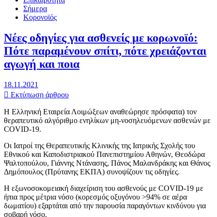
Σήμερα
Κορονοϊός
Νέες οδηγίες για ασθενείς με κορωνοϊό:
Πότε παραμένουν σπίτι, πότε χρειάζονται
αγωγή και ποια
18.11.2021
Εκτύπωση άρθρου
Η Ελληνική Εταιρεία Λοιμώξεων αναθεώρησε πρόσφατα) τον
θεραπευτικό αλγόριθμο ενηλίκων μη-νοσηλευόμενων ασθενών με
COVID-19.
Οι Ιατροί της Θεραπευτικής Κλινικής της Ιατρικής Σχολής του
Εθνικού και Καποδιστριακού Πανεπιστημίου Αθηνών, Θεοδώρα
Ψαλτοπούλου, Γιάννης Ντάνασης, Πάνος Μαλανδράκης και Θάνος
Δημόπουλος (Πρύτανης ΕΚΠΑ) συνοψίζουν τις οδηγίες.
Η εξωνοσοκομειακή διαχείριση του ασθενούς με COVID-19 με
ήπια προς μέτρια νόσο (κορεσμός οξυγόνου >94% σε αέρα
δωματίου) εξαρτάται από την παρουσία παραγόντων κινδύνου για
σοβαρή νόσο.