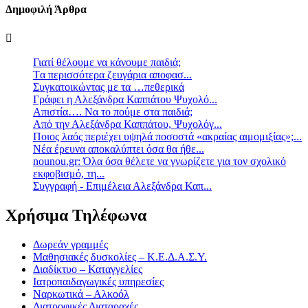
Δημοφιλή Άρθρα
Γιατί θέλουμε να κάνουμε παιδιά;
Tα περισσότερα ζευγάρια αποφασ...
Συγκατοικώντας με τα …πεθερικά
Γράφει η Αλεξάνδρα Καππάτου Ψυχολό...
Απιστία…. Να το πούμε στα παιδιά;
Από την Αλεξάνδρα Καππάτου, Ψυχολόγ...
Ποιος λαός περιέχει υψηλά ποσοστά «ακραίας αιμομιξίας»;...
Νέα έρευνα αποκαλύπτει όσα θα ήθε...
nounou.gr: Όλα όσα θέλετε να γνωρίζετε για τον σχολικό
εκφοβισμό, τη...
Συγγραφή - Επιμέλεια Αλεξάνδρα Καπ...
Χρήσιμα Τηλέφωνα
Δωρεάν γραμμές
Μαθησιακές δυσκολίες – Κ.Ε.Δ.Α.Σ.Υ.
Διαδίκτυο – Καταγγελίες
Ιατροπαιδαγωγικές υπηρεσίες
Ναρκωτικά – Αλκοόλ
Διατροφικές Διαταραχές