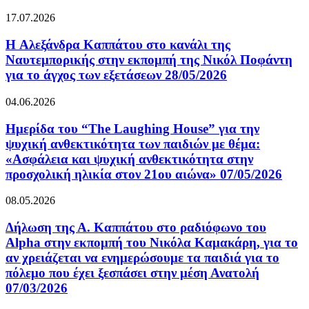
17.07.2026
H Αλεξάνδρα Καππάτου στο κανάλι της
Ναυτεμπορικής στην εκπομπή της Νικόλ Ποφάντη
για το άγχος των εξετάσεων 28/05/2026
04.06.2026
Ημερίδα του “The Laughing House” για την
ψυχική ανθεκτικότητα των παιδιών με θέμα:
«Ασφάλεια και ψυχική ανθεκτικότητα στην
προσχολική ηλικία στον 21ου αιώνα» 07/05/2026
08.05.2026
Δήλωση της Α. Καππάτου στο ραδιόφωνο του
Alpha στην εκπομπή του Νικόλα Καμακάρη, για το
αν χρειάζεται να ενημερώσουμε τα παιδιά για το
πόλεμο που έχει ξεσπάσει στην μέση Ανατολή
07/03/2026