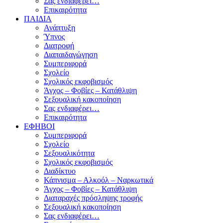
Σας ενδιαφέρει…
Επικαιρότητα
ΠΑΙΔΙΑ
Ανάπτυξη
Ύπνος
Διατροφή
Διαπαιδαγώγηση
Συμπεριφορά
Σχολείο
Σχολικός εκφοβισμός
Άγχος – Φοβίες – Κατάθλιψη
Σεξουαλική κακοποίηση
Σας ενδιαφέρει…
Επικαιρότητα
ΕΦΗΒΟΙ
Συμπεριφορά
Σχολείο
Σεξουαλικότητα
Σχολικός εκφοβισμός
Διαδίκτυο
Κάπνισμα – Αλκοόλ – Ναρκωτικά
Άγχος – Φοβίες – Κατάθλιψη
Διαταραχές πρόσληψης τροφής
Σεξουαλική κακοποίηση
Σας ενδιαφέρει…