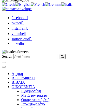
facebook
twitter
instagram
youtube
soundcloud
linkedin
Search
Αρχική
ΒΙΟΓΡΑΦΙΚΟ
ΒΙΒΛΙΑ
ΟΙΚΟΓΕΝΕΙΑ
Εγκυμοσύνη
Μετά τον τοκετό
Οικογενειακή ζωή
Στον ψυχολόγο