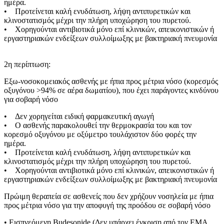
ημέρα.
• Προτείνεται καλή ενυδάτωση, λήψη αντιπυρετικών και
κλινοστατισμός μέχρι την πλήρη υποχώρηση του πυρετού.
• Χορηγούνται αντιβιοτικά μόνο επί κλινικών, απεικονιστικών ή
εργαστηριακών ενδείξεων συλλοίμωξης με βακτηριακή πνευμονία
2η περίπτωση:
Εξω-νοσοκομειακός ασθενής με ήπια προς μέτρια νόσο (κορεσμός
οξυγόνου >94% σε αέρα δωματίου), που έχει παράγοντες κινδύνου
για σοβαρή νόσο
• Δεν χορηγείται ειδική φαρμακευτική αγωγή
• Ο ασθενής παρακολουθεί την θερμοκρασία του και τον
κορεσμό οξυγόνου με οξύμετρο τουλάχιστον δύο φορές την
ημέρα.
• Προτείνεται καλή ενυδάτωση, λήψη αντιπυρετικών και
κλινοστατισμός μέχρι την πλήρη υποχώρηση του πυρετού.
• Χορηγούνται αντιβιοτικά μόνο επί κλινικών, απεικονιστικών ή
εργαστηριακών ενδείξεων συλλοίμωξης με βακτηριακή πνευμονία
Πρώιμη θεραπεία σε ασθενείς που δεν χρήζουν νοσηλεία με ήπια
προς μέτρια νόσο για την αποφυγή της προόδου σε σοβαρή νόσο
• Εισπνεόμενη Budesonide (Δεν υπάρχει έγκριση από τον ΕΜΑ