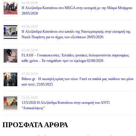
04.06.2026
H Αλεξάνδρα Καππάτου στο MEGA στην εκπομπή με την Μάιρα Mπάρμπα
28/05/2026
04.06.2026
H Αλεξάνδρα Καππάτου στο κανάλι της Ναυτεμπορικής στην εκπομπή της
Νικόλ Ποφάντη για το άγχος των εξετάσεων 28/05/2026
02.06.2026
FLASH – Γυναικοκτονίες: Χιλιάδες γυναίκες δολοφονούνται παγκοσμίως
κάθε χρόνο – Τα «σημάδια» πριν το έγκλημα 02/06/2026
27.05.2026
Rthess.gr · Η σιωπηλή κρίση των νέων: Γιατί τα παιδιά μας νιώθουν πιο μόνα
από ποτέ; 25/05/2025
25.05.2026
13/5/2026 Η Αλεξάνδρα Καππάτου στην εκπομπή του ΑΝΤ1
“Αποκαλύψεις”
ΠΡΟΣΦΑΤΑ ΑΡΘΡΑ