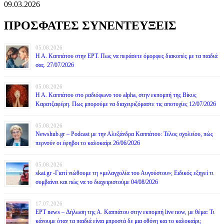
09.03.2026
ΠΡΟΣΦΑΤΕΣ ΣΥΝΕΝΤΕΥΞΕΙΣ
05.08.2026
Η Α. Καππάτου στην ΕΡΤ. Πως να περάσετε όμορφες διακοπές με τα παιδιά
σας. 27/07/2026
05.08.2026
Η Α. Καππάτου στο ραδιόφωνο του alpha, στην εκπομπή της Βίκυς
Καρατζαφέρη. Πως μπορούμε να διαχειριζόμαστε τις αποτυχίες 12/07/2026
05.08.2026
Newshub.gr – Podcast με την Αλεξάνδρα Καππάτου: Τέλος σχολείου, πώς
περνούν οι έφηβοι το καλοκαίρι 26/06/2026
05.08.2026
skai.gr -Γιατί νιώθουμε τη «μελαγχολία του Αυγούστου»; Ειδικός εξηγεί τι
συμβαίνει και πώς να το διαχειριστούμε 04/08/2026
17.07.2026
ΕΡΤ news – Δήλωση της Α. Καππάτου στην εκπομπή live now, με θέμα: Τι
κάνουμε όταν τα παιδιά είναι μπροστά δε μια οθόνη και το καλοκαίρι;