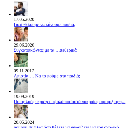
17.05.2020
Γιατί θέλουμε να κάνουμε παιδιά;
29.06.2020
Συγκατοικώντας με τα …πεθερικά
09.11.2017
Απιστία…. Να το πούμε στα παιδιά;
19.09.2019
Ποιος λαός περιέχει υψηλά ποσοστά «ακραίας αιμομιξίας»;...
20.05.2024
nounou.gr: Όλα όσα θέλετε να γνωρίζετε για τον σχολικό