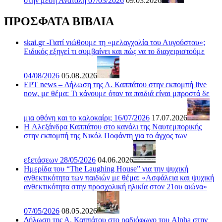
στην μέση Ανατολή 07/03/2026
09.03.2026
ΠΡΟΣΦΑΤΑ ΒΙΒΛΙΑ
skai.gr -Γιατί νιώθουμε τη «μελαγχολία του Αυγούστου»;
Ειδικός εξηγεί τι συμβαίνει και πώς να το διαχειριστούμε
04/08/2026
05.08.2026
ΕΡΤ news – Δήλωση της Α. Καππάτου στην εκπομπή live
now, με θέμα: Τι κάνουμε όταν τα παιδιά είναι μπροστά δε
μια οθόνη και το καλοκαίρι; 16/07/2026
17.07.2026
H Αλεξάνδρα Καππάτου στο κανάλι της Ναυτεμπορικής
στην εκπομπή της Νικόλ Ποφάντη για το άγχος των
εξετάσεων 28/05/2026
04.06.2026
Ημερίδα του “The Laughing House” για την ψυχική
ανθεκτικότητα των παιδιών με θέμα: «Ασφάλεια και ψυχική
ανθεκτικότητα στην προσχολική ηλικία στον 21ου αιώνα»
07/05/2026
08.05.2026
Δήλωση της Α. Καππάτου στο ραδιόφωνο του Alpha στην