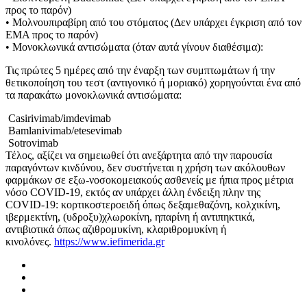
προς το παρόν)
• Μολνουπιραβίρη από του στόματος (Δεν υπάρχει έγκριση από τον
ΕΜΑ προς το παρόν)
• Μονοκλωνικά αντισώματα (όταν αυτά γίνουν διαθέσιμα):
Τις πρώτες 5 ημέρες από την έναρξη των συμπτωμάτων ή την
θετικοποίηση του τεστ (αντιγονικό ή μοριακό) χορηγούνται ένα από
τα παρακάτω μονοκλωνικά αντισώματα:
Casirivimab/imdevimab
Bamlanivimab/etesevimab
Sotrovimab
Τέλος, αξίζει να σημειωθεί ότι ανεξάρτητα από την παρουσία
παραγόντων κινδύνου, δεν συστήνεται η χρήση των ακόλουθων
φαρμάκων σε εξω-νοσοκομειακούς ασθενείς με ήπια προς μέτρια
νόσο COVID-19, εκτός αν υπάρχει άλλη ένδειξη πλην της
COVID-19: κορτικοστεροειδή όπως δεξαμεθαζόνη, κολχικίνη,
ιβερμεκτίνη, (υδροξυ)χλωροκίνη, ηπαρίνη ή αντιπηκτικά,
αντιβιοτικά όπως αζιθρομυκίνη, κλαριθρομυκίνη ή
κινολόνες.
https://www.iefimerida.gr