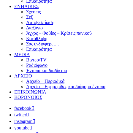
Επικαιρότητα
ΕΝΗΛΙΚΕΣ
Σχέσεις
Σεξ
Αυτοβελτίωση
Διαζύγιο
Άγχος – Φοβίες – Κρίσεις πανικού
Κατάθλιψη
Σας ενδιαφέρει…
Επικαιρότητα
MEDIA
Βίντεο/TV
Ραδιόφωνο
Έντυπα και διαδίκτυο
ΑΡΧΕΙΟ
Αρχείο – Περιοδικά
Αρχείο – Εφημερίδες και διάφορα έντυπα
ΕΠΙΚΟΙΝΩΝΙΑ
ΚΟΡΟΝΟΪΟΣ
facebook
twitter
instagram
youtube