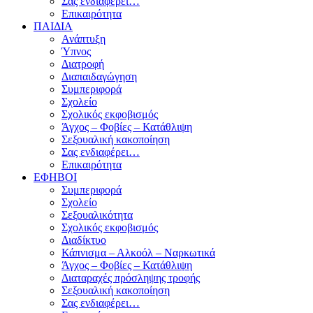
Σας ενδιαφέρει…
Επικαιρότητα
ΠΑΙΔΙΑ
Ανάπτυξη
Ύπνος
Διατροφή
Διαπαιδαγώγηση
Συμπεριφορά
Σχολείο
Σχολικός εκφοβισμός
Άγχος – Φοβίες – Κατάθλιψη
Σεξουαλική κακοποίηση
Σας ενδιαφέρει…
Επικαιρότητα
ΕΦΗΒΟΙ
Συμπεριφορά
Σχολείο
Σεξουαλικότητα
Σχολικός εκφοβισμός
Διαδίκτυο
Κάπνισμα – Αλκοόλ – Ναρκωτικά
Άγχος – Φοβίες – Κατάθλιψη
Διαταραχές πρόσληψης τροφής
Σεξουαλική κακοποίηση
Σας ενδιαφέρει…