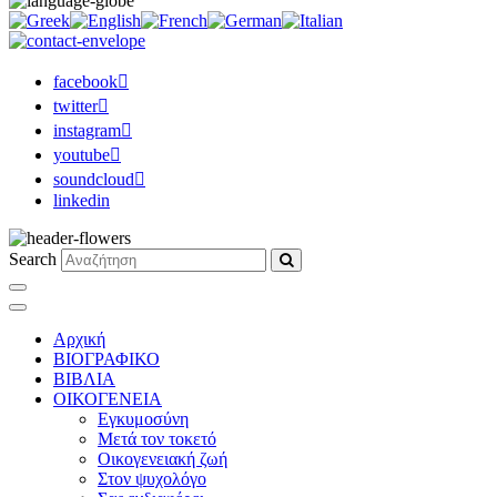
facebook
twitter
instagram
youtube
soundcloud
linkedin
Search
Αρχική
ΒΙΟΓΡΑΦΙΚΟ
ΒΙΒΛΙΑ
ΟΙΚΟΓΕΝΕΙΑ
Εγκυμοσύνη
Μετά τον τοκετό
Οικογενειακή ζωή
Στον ψυχολόγο