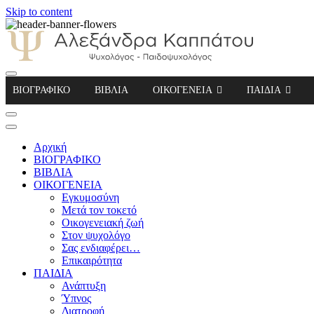
Skip to content
Αλεξάνδρα Καππάτου Ψυχολόγος – Παιδοψ
ΒΙΟΓΡΑΦΙΚΟ
ΒΙΒΛΙΑ
ΟΙΚΟΓΕΝΕΙΑ
ΠΑΙΔΙΑ
Αρχική
ΒΙΟΓΡΑΦΙΚΟ
ΒΙΒΛΙΑ
ΟΙΚΟΓΕΝΕΙΑ
Εγκυμοσύνη
Μετά τον τοκετό
Οικογενειακή ζωή
Στον ψυχολόγο
Σας ενδιαφέρει…
Επικαιρότητα
ΠΑΙΔΙΑ
Ανάπτυξη
Ύπνος
Διατροφή