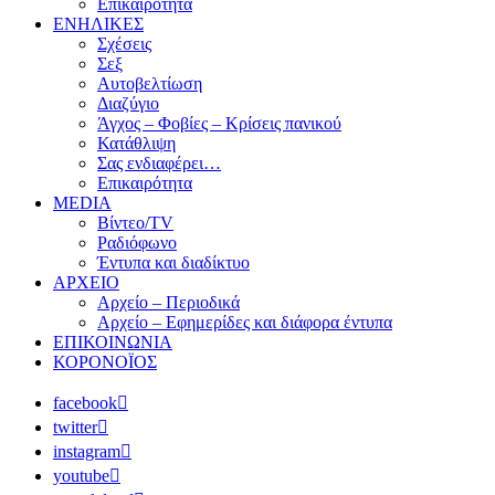
Επικαιρότητα
ΕΝΗΛΙΚΕΣ
Σχέσεις
Σεξ
Αυτοβελτίωση
Διαζύγιο
Άγχος – Φοβίες – Κρίσεις πανικού
Κατάθλιψη
Σας ενδιαφέρει…
Επικαιρότητα
MEDIA
Βίντεο/TV
Ραδιόφωνο
Έντυπα και διαδίκτυο
ΑΡΧΕΙΟ
Αρχείο – Περιοδικά
Αρχείο – Εφημερίδες και διάφορα έντυπα
ΕΠΙΚΟΙΝΩΝΙΑ
ΚΟΡΟΝΟΪΟΣ
facebook
twitter
instagram
youtube