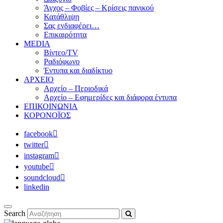
Άγχος – Φοβίες – Κρίσεις πανικού
Κατάθλιψη
Σας ενδιαφέρει…
Επικαιρότητα
MEDIA
Βίντεο/TV
Ραδιόφωνο
Έντυπα και διαδίκτυο
ΑΡΧΕΙΟ
Αρχείο – Περιοδικά
Αρχείο – Εφημερίδες και διάφορα έντυπα
ΕΠΙΚΟΙΝΩΝΙΑ
ΚΟΡΟΝΟΪΟΣ
facebook
twitter
instagram
youtube
soundcloud
linkedin
Search