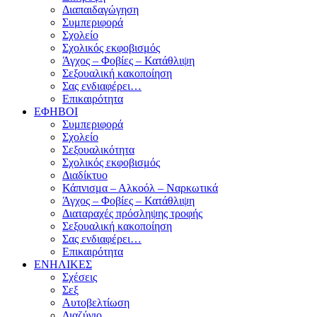
Διαπαιδαγώγηση
Συμπεριφορά
Σχολείο
Σχολικός εκφοβισμός
Άγχος – Φοβίες – Κατάθλιψη
Σεξουαλική κακοποίηση
Σας ενδιαφέρει…
Επικαιρότητα
ΕΦΗΒΟΙ
Συμπεριφορά
Σχολείο
Σεξουαλικότητα
Σχολικός εκφοβισμός
Διαδίκτυο
Κάπνισμα – Αλκοόλ – Ναρκωτικά
Άγχος – Φοβίες – Κατάθλιψη
Διαταραχές πρόσληψης τροφής
Σεξουαλική κακοποίηση
Σας ενδιαφέρει…
Επικαιρότητα
ΕΝΗΛΙΚΕΣ
Σχέσεις
Σεξ
Αυτοβελτίωση
Διαζύγιο