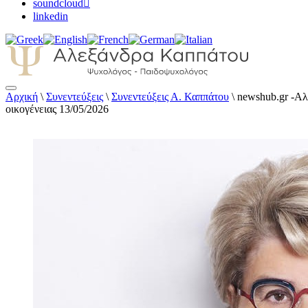
soundcloud
linkedin
Αρχική
\
Συνεντεύξεις
\
Συνεντεύξεις Α. Καππάτου
\
newshub.gr -Αλ
Αλεξάνδρα Καππάτου Ψυχολόγος – Παιδοψ
οικογένειας 13/05/2026