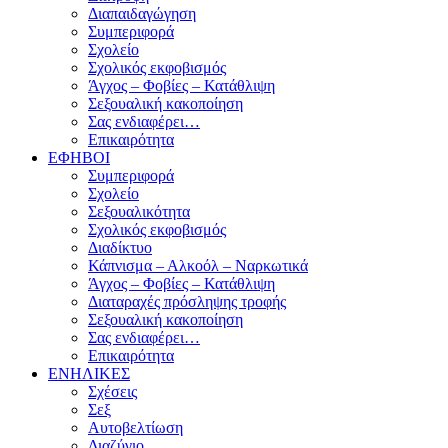
Διαπαιδαγώγηση
Συμπεριφορά
Σχολείο
Σχολικός εκφοβισμός
Άγχος – Φοβίες – Κατάθλιψη
Σεξουαλική κακοποίηση
Σας ενδιαφέρει…
Επικαιρότητα
ΕΦΗΒΟΙ
Συμπεριφορά
Σχολείο
Σεξουαλικότητα
Σχολικός εκφοβισμός
Διαδίκτυο
Κάπνισμα – Αλκοόλ – Ναρκωτικά
Άγχος – Φοβίες – Κατάθλιψη
Διαταραχές πρόσληψης τροφής
Σεξουαλική κακοποίηση
Σας ενδιαφέρει…
Επικαιρότητα
ΕΝΗΛΙΚΕΣ
Σχέσεις
Σεξ
Αυτοβελτίωση
Διαζύγιο