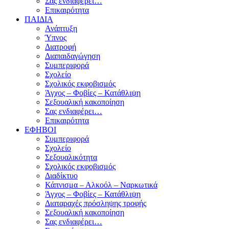
Σας ενδιαφέρει…
Επικαιρότητα
ΠΑΙΔΙΑ
Ανάπτυξη
Ύπνος
Διατροφή
Διαπαιδαγώγηση
Συμπεριφορά
Σχολείο
Σχολικός εκφοβισμός
Άγχος – Φοβίες – Κατάθλιψη
Σεξουαλική κακοποίηση
Σας ενδιαφέρει…
Επικαιρότητα
ΕΦΗΒΟΙ
Συμπεριφορά
Σχολείο
Σεξουαλικότητα
Σχολικός εκφοβισμός
Διαδίκτυο
Κάπνισμα – Αλκοόλ – Ναρκωτικά
Άγχος – Φοβίες – Κατάθλιψη
Διαταραχές πρόσληψης τροφής
Σεξουαλική κακοποίηση
Σας ενδιαφέρει…