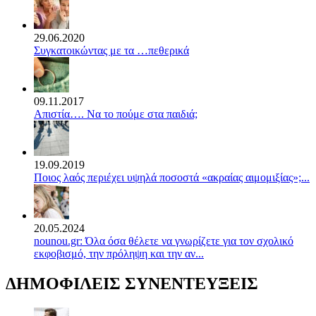
29.06.2020
Συγκατοικώντας με τα …πεθερικά
09.11.2017
Απιστία…. Να το πούμε στα παιδιά;
19.09.2019
Ποιος λαός περιέχει υψηλά ποσοστά «ακραίας αιμομιξίας»;...
20.05.2024
nounou.gr: Όλα όσα θέλετε να γνωρίζετε για τον σχολικό
εκφοβισμό, την πρόληψη και την αν...
ΔΗΜΟΦΙΛΕΙΣ ΣΥΝΕΝΤΕΥΞΕΙΣ