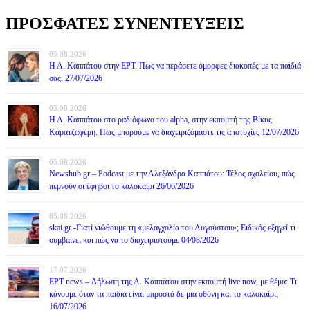
ΠΡΟΣΦΑΤΕΣ ΣΥΝΕΝΤΕΥΞΕΙΣ
05.08.2026
Η Α. Καππάτου στην ΕΡΤ. Πως να περάσετε όμορφες διακοπές με τα παιδιά
σας. 27/07/2026
05.08.2026
Η Α. Καππάτου στο ραδιόφωνο του alpha, στην εκπομπή της Βίκυς
Καρατζαφέρη. Πως μπορούμε να διαχειριζόμαστε τις αποτυχίες 12/07/2026
05.08.2026
Newshub.gr – Podcast με την Αλεξάνδρα Καππάτου: Τέλος σχολείου, πώς
περνούν οι έφηβοι το καλοκαίρι 26/06/2026
05.08.2026
skai.gr -Γιατί νιώθουμε τη «μελαγχολία του Αυγούστου»; Ειδικός εξηγεί τι
συμβαίνει και πώς να το διαχειριστούμε 04/08/2026
17.07.2026
ΕΡΤ news – Δήλωση της Α. Καππάτου στην εκπομπή live now, με θέμα: Τι
κάνουμε όταν τα παιδιά είναι μπροστά δε μια οθόνη και το καλοκαίρι;
16/07/2026