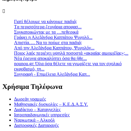
Γιατί θέλουμε να κάνουμε παιδιά;
Tα περισσότερα ζευγάρια αποφασ...
Συγκατοικώντας με τα …πεθερικά
Γράφει η Αλεξάνδρα Καππάτου Ψυχολό...
Απιστία…. Να το πούμε στα παιδιά;
Από την Αλεξάνδρα Καππάτου, Ψυχολόγ...
Ποιος λαός περιέχει υψηλά ποσοστά «ακραίας αιμομιξίας»;...
Νέα έρευνα αποκαλύπτει όσα θα ήθε...
nounou.gr: Όλα όσα θέλετε να γνωρίζετε για τον σχολικό
εκφοβισμό, τη...
Συγγραφή - Επιμέλεια Αλεξάνδρα Καπ...
Χρήσιμα Τηλέφωνα
Δωρεάν γραμμές
Μαθησιακές δυσκολίες – Κ.Ε.Δ.Α.Σ.Υ.
Διαδίκτυο – Καταγγελίες
Ιατροπαιδαγωγικές υπηρεσίες
Ναρκωτικά – Αλκοόλ
Διατροφικές Διαταραχές