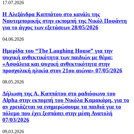
17.07.2026
H Αλεξάνδρα Καππάτου στο κανάλι της
Ναυτεμπορικής στην εκπομπή της Νικόλ Ποφάντη
για το άγχος των εξετάσεων 28/05/2026
04.06.2026
Ημερίδα του “The Laughing House” για την
ψυχική ανθεκτικότητα των παιδιών με θέμα:
«Ασφάλεια και ψυχική ανθεκτικότητα στην
προσχολική ηλικία στον 21ου αιώνα» 07/05/2026
08.05.2026
Δήλωση της Α. Καππάτου στο ραδιόφωνο του
Alpha στην εκπομπή του Νικόλα Καμακάρη, για το
αν χρειάζεται να ενημερώσουμε τα παιδιά για το
πόλεμο που έχει ξεσπάσει στην μέση Ανατολή
07/03/2026
09.03.2026