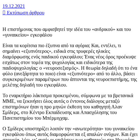
19.12.2021
Εκτύπωση άρθρου
Η επιστήμονας που αμφισβητεί την ιδέα του «ανδρικού» και του
«γυναικείου» εγκεφάλου
Είναι τα κορίτσια πιο έξυπνα από τα αγόρια; Και, εντέλει, τι
σημαίνει «εξυπνότερος», ειδικά στις τρυφερές ηλικίες
διαμόρφωσης ενός παιδικού εγκεφάλου; Ένας νέος όρος προέκυψε
εσχάτως στον τομέα της ψυχολογίας και ειδικότερα της
παιδοψυχολογίας: ο «νευροσεξισμός». Η θεωρία δηλαδή ότι το ένα
φύλο (ανεξάρτητα το ποιο) είναι «εξυπνότερο» από το άλλο, βάσει
συγκεκριμένων παραμέτρων που άπτονται της νευροεπιστήμης, της
μελέτης δηλαδή του εγκεφάλου.
Το εναρκτήριο λάκτισμα προκειμένου, σύμφωνα με τα βρετανικά
ΜΜΕ, να ξεκινήσει όλος αυτός ο έντονος διάλογος μεταξύ
επιστημόνων ήταν η προ μηνών έκθεση του καθηγητή Αλαν
Σμίδερς, στο Κέντρο Εκπαίδευσης και Απασχόλησης του
Πανεπιστημίου του Μπέρμιγχαμ.
Ο Σμίδερς υποστηρίζει λοιπόν την «ανωτερότητα» του γυναικείου
εγκεφάλου όπως αυτός διαμορφώνεται εξ απαλών ονύχων. Και έχει
στοιχεία, λέει, γι’ αυτό: οι επιδόσεις των μαθητριών στο Ηνωμένο