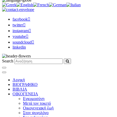
facebook
twitter
instagram
youtube
soundcloud
linkedin
Search
Αρχική
ΒΙΟΓΡΑΦΙΚΟ
ΒΙΒΛΙΑ
ΟΙΚΟΓΕΝΕΙΑ
Εγκυμοσύνη
Μετά τον τοκετό
Οικογενειακή ζωή
Στον ψυχολόγο