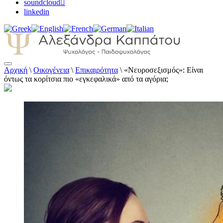
soundcloud
linkedin
Αρχική
\
Οικογένεια
\
Επικαιρότητα
\
«Νευροσεξισμός»: Είναι
Αλεξάνδρα Καππάτου Ψυχολόγος –
όντως τα κορίτσια πιο «εγκεφαλικά» από τα αγόρια;
Παιδοψυχολόγος