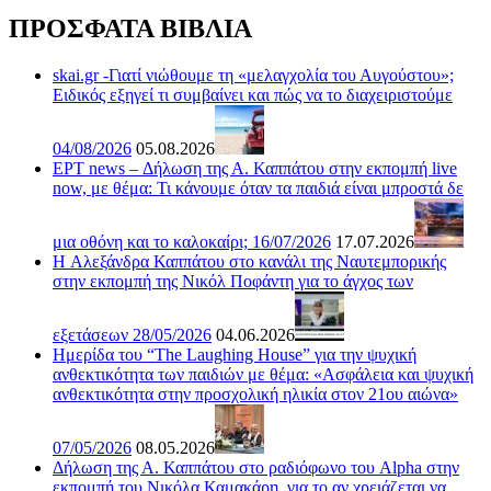
ΠΡΟΣΦΑΤΑ ΒΙΒΛΙΑ
skai.gr -Γιατί νιώθουμε τη «μελαγχολία του Αυγούστου»;
Ειδικός εξηγεί τι συμβαίνει και πώς να το διαχειριστούμε
04/08/2026
05.08.2026
ΕΡΤ news – Δήλωση της Α. Καππάτου στην εκπομπή live
now, με θέμα: Τι κάνουμε όταν τα παιδιά είναι μπροστά δε
μια οθόνη και το καλοκαίρι; 16/07/2026
17.07.2026
H Αλεξάνδρα Καππάτου στο κανάλι της Ναυτεμπορικής
στην εκπομπή της Νικόλ Ποφάντη για το άγχος των
εξετάσεων 28/05/2026
04.06.2026
Ημερίδα του “The Laughing House” για την ψυχική
ανθεκτικότητα των παιδιών με θέμα: «Ασφάλεια και ψυχική
ανθεκτικότητα στην προσχολική ηλικία στον 21ου αιώνα»
07/05/2026
08.05.2026
Δήλωση της Α. Καππάτου στο ραδιόφωνο του Alpha στην
εκπομπή του Νικόλα Καμακάρη, για το αν χρειάζεται να