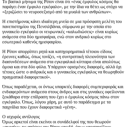
Το βασικό μήνυμα της Ρίπον είναι ότι «ένας έμφυλος κόσμος θα
παράγει έναν έμφυλο εγκέφαλο», με την ίδια να θέτει ως στόχο να
«ξεριζώσει το νευροσεξισμό από τα μυαλά των ανθρώπων».
Η επιστήμονας κάνει ιδιαίτερη μνεία σε μια πρόσφατη μελέτη του
πανεπιστημίου της Πενσιλβάνια, σύμφωνα με την οποία στο
γυναικείο εγκέφαλο οι νευρωνικές «καλωδιώσεις» είναι κυρίως
ανάμεσα στα δύο ημισφαίρια, ενώ στον ανδρικό κυρίως στο
εσωτερικό καθενός ημισφαιρίου.
Η Ρίπον απορρίπτει ρητά και κατηγορηματικά τέτοιου είδους
έρευνες καθώς, όπως τονίζει, «η συντριπτική πλειονότητα των
διασυνδέσεων ανάμεσα στα εγκεφαλικά κύτταρα είναι απολύτως
όμοια και στα δύο φύλα. Υπάρχουν ορισμένες διαφορές, αλλά όχι
τέτοιες ώστε ο ανδρικός και ο γυναικείος εγκέφαλος να θεωρηθούν
πραγματικά διαφορετικοί».
Όπως παραδέχεται, οι όντως υπαρκτές διαφορές συμπεριφοράς και
ενδιαφερόντων ανάμεσα στους άνδρες και στις γυναίκες οφείλονται
ξεκάθαρα στην επίδραση που έχει ο έμφυλος κόσμος πάνω στον
εγκέφαλο. Όπως, λόγου χάρη, με αυτό το παράδειγμα με τα
παιχνίδια που έχουν διαφορετικά «γένη».
Ο ισχυρός αντίλογος
Όμως αρκετοί είναι εκείνοι οι συνάδελφοί της που θεωρούν
«ακραίες» τις απόψεις της Ρίπον επειδή, όπως υποστηρίζουν,