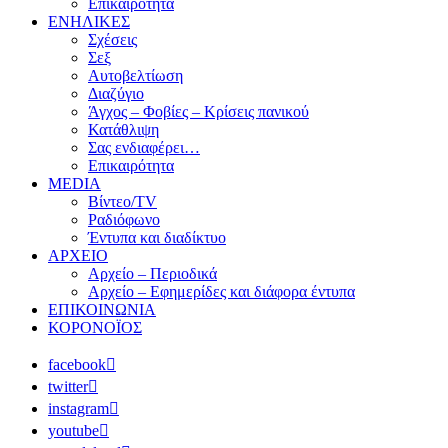
Επικαιρότητα
ΕΝΗΛΙΚΕΣ
Σχέσεις
Σεξ
Αυτοβελτίωση
Διαζύγιο
Άγχος – Φοβίες – Κρίσεις πανικού
Κατάθλιψη
Σας ενδιαφέρει…
Επικαιρότητα
MEDIA
Βίντεο/TV
Ραδιόφωνο
Έντυπα και διαδίκτυο
ΑΡΧΕΙΟ
Αρχείο – Περιοδικά
Αρχείο – Εφημερίδες και διάφορα έντυπα
ΕΠΙΚΟΙΝΩΝΙΑ
ΚΟΡΟΝΟΪΟΣ
facebook
twitter
instagram
youtube