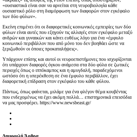
«ουσιαστικά είναι σαν να αρνείται στη νευροβιολογία κάθε
ουσιαστικό ρόλο στη διαμόρφωση των διαφορών στον εγκέφαλο
των δύο φύλων».
Εκείνη επιμένει ότι οι διαφορετικές κοινωνικές εμπειρίες των δύο
φύλων είναι αυτές που εξηγούν τις αλλαγές στον εγκέφαλο μεταξύ
ανδρών και γυναικών και κάνει ευθέως λόγο για ένα «έμφυλο
κοινωνικό περιβάλλον που από μόνο του δεν βοηθάει ώστε να
ξεριζωθούν οι όποιες προκαταλήψεις».
Υπάρχουν επίσης και αυτοί οι νευροεπιστήμονες που ισχυρίζονται
ότι υπάρχουν διαφορές όγκου ανάμεσα στα δύο φύλα σε ζωτικές
περιοχές όπως ο ιππόκαμπος και η αμυγδαλή, παραδεχόμενοι
ωστόσο ότι η υπερέκθεση σε ένα έμφυλο περιβάλλον, έχει
διαφορετική επίδραση στον εγκέφαλο του κάθε φύλου.
Πάντως, όπως φαίνεται, μιλάμε για ένα φλέγον θέμα κουβέντας
που ενδεχομένως να έχει ακόμη πολλά… επιστημονικά επεισόδια
να μας προσφέρει. https://www.newsbeast.gr/
Δημοφιλή Άρθρα