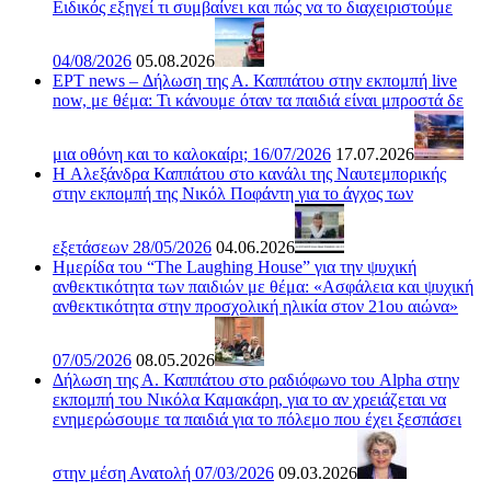
Ειδικός εξηγεί τι συμβαίνει και πώς να το διαχειριστούμε
04/08/2026
05.08.2026
ΕΡΤ news – Δήλωση της Α. Καππάτου στην εκπομπή live
now, με θέμα: Τι κάνουμε όταν τα παιδιά είναι μπροστά δε
μια οθόνη και το καλοκαίρι; 16/07/2026
17.07.2026
H Αλεξάνδρα Καππάτου στο κανάλι της Ναυτεμπορικής
στην εκπομπή της Νικόλ Ποφάντη για το άγχος των
εξετάσεων 28/05/2026
04.06.2026
Ημερίδα του “The Laughing House” για την ψυχική
ανθεκτικότητα των παιδιών με θέμα: «Ασφάλεια και ψυχική
ανθεκτικότητα στην προσχολική ηλικία στον 21ου αιώνα»
07/05/2026
08.05.2026
Δήλωση της Α. Καππάτου στο ραδιόφωνο του Alpha στην
εκπομπή του Νικόλα Καμακάρη, για το αν χρειάζεται να
ενημερώσουμε τα παιδιά για το πόλεμο που έχει ξεσπάσει
στην μέση Ανατολή 07/03/2026
09.03.2026