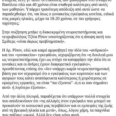
Βασίλειο εδώ και 40 χρόνια είναι σταθερά καλύτερες από αυτές
των μαθητών. Υπάρχει τρανότερη απόδειξη από αυτό ώστε να
παραδεχθούμε ότι, ναι ίσως ο γυναικείος εγκέφαλος κινείται, ειδικά
στις μικρές ηλικίες, μέχρι τα 18-20 χρόνια, σε πιο γρήγορες
ταχύτητες;
Στην συζήτηση μπήκε η διακεκριμένη νευροεπιστήμονας και
νευροβιολόγος Τζίνα Ρίπον υποστηρίζοντας ότι η άποψη αυτή του
Σμίδερς «είναι άκρως προβληματική».
Η δρ. Ρίπον, εδώ και καιρό αμφισβητεί την ιδέα του «ανδρικού»
και του «γυναικείου» εγκεφάλου, ισχυριζόμενη ότι «η δουλειά μου
ως νευροεπιστήμονας έχει ως στόχο να καταρρίψει την ιδέα ότι οι
γυναίκες και οι άνδρες έχουν διαφορετικό εγκέφαλο»,
προσθέτοντας επίσης ότι «δεν υπάρχει καμία νευροεπιστημονική
βάση για τον ισχυρισμό ότι ο εγκέφαλος των κοριτσιών και των
αγοριών τους κάνει αναπόφευκτα καλύτερους ή χειρότερους σε
ορισμένες εργασίες, να είναι “πιο έξυπνοι” -ό,τι κι σαν σημαίνει
αυτό- ή λιγότερο έξυπνοι».
Από την άλλη πλευρά, παραδέχεται ότι υπάρχουν πολλά στοιχεία
που αποδεικνύουν ότι «τις αλλαγές στον εγκέφαλο που μπορεί να
προκαλούν το κοινωνικό μας περιβάλλον και οι εμπειρίες της ζωής
από τη βρεφική ηλικία και μετά», όπως, λόγου χάρη, τα παιχνίδια
που παίζαμε μικροί. Αλλά δεν είναι μόνο αυτά.