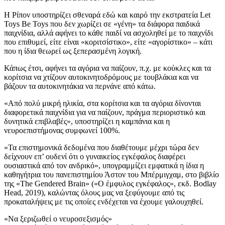
Η Ρίπον υποστηρίζει σθεναρά εδώ και καιρό την εκστρατεία Let
Toys Be Toys που δεν χωρίζει σε «γένη» τα διάφορα παιδικά
παιχνίδια, αλλά αφήνει το κάθε παιδί να ασχοληθεί με το παιχνίδι
που επιθυμεί, είτε είναι «κοριτσίστικο», είτε «αγορίστικο» – κάτι
που η ίδια θεωρεί ως ξεπερασμένη λογική.
Κάπως έτσι, αφήνει τα αγόρια να παίζουν, π.χ. με κούκλες και τα
κορίτσια να χτίζουν αυτοκινητοδρόμους με τουβλάκια και να
βάζουν τα αυτοκινητάκια να περνάνε από κάτω.
«Από πολύ μικρή ηλικία, στα κορίτσια και τα αγόρια δίνονται
διαφορετικά παιχνίδια για να παίζουν, πράγμα περιοριστικό και
δυνητικά επιβλαβές», υποστηρίζει η καμπάνια και η
νευροεπιστήμονας συμφωνεί 100%.
«Τα επιστημονικά δεδομένα που διαθέτουμε μέχρι τώρα δεν
δείχνουν επ’ ουδενί ότι ο γυναικείος εγκέφαλος διαφέρει
ουσιαστικά από τον ανδρικό», υπογραμμίζει εμφατικά η ίδια η
καθηγήτρια του πανεπιστημίου Άστον του Μπέρμιγχαμ, στο βιβλίο
της «The Gendered Brain» («Ο έμφυλος εγκέφαλος», εκδ. Bodlay
Head, 2019), καλώντας όλους μας να ξεφύγουμε από τις
προκαταλήψεις με τις οποίες ενδέχεται να έχουμε γαλουχηθεί.
«Να ξεριζωθεί ο νευροσεξισμός»