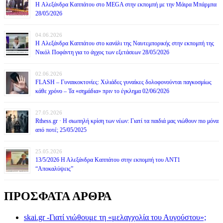
H Αλεξάνδρα Καππάτου στο MEGA στην εκπομπή με την Μάιρα Mπάρμπα
28/05/2026
04.06.2026
H Αλεξάνδρα Καππάτου στο κανάλι της Ναυτεμπορικής στην εκπομπή της
Νικόλ Ποφάντη για το άγχος των εξετάσεων 28/05/2026
02.06.2026
FLASH – Γυναικοκτονίες: Χιλιάδες γυναίκες δολοφονούνται παγκοσμίως
κάθε χρόνο – Τα «σημάδια» πριν το έγκλημα 02/06/2026
27.05.2026
Rthess.gr · Η σιωπηλή κρίση των νέων: Γιατί τα παιδιά μας νιώθουν πιο μόνα
από ποτέ; 25/05/2025
25.05.2026
13/5/2026 Η Αλεξάνδρα Καππάτου στην εκπομπή του ΑΝΤ1
“Αποκαλύψεις”
ΠΡΟΣΦΑΤΑ ΑΡΘΡΑ
skai.gr -Γιατί νιώθουμε τη «μελαγχολία του Αυγούστου»;