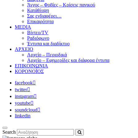
Άγχος – Φοβίες – Κρίσεις πανικού
Κατάθλιψη
Σας ενδιαφέρει…
Επικαιρότητα
MEDIA
Βίντεο/TV
Ραδιόφωνο
Έντυπα και διαδίκτυο
ΑΡΧΕΙΟ
Αρχείο – Περιοδικά
Αρχείο – Εφημερίδες και διάφορα έντυπα
ΕΠΙΚΟΙΝΩΝΙΑ
ΚΟΡΟΝΟΪΟΣ
facebook
twitter
instagram
youtube
soundcloud
linkedin
Search