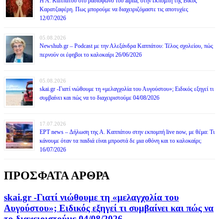
Η Α. Καππάτου στο ραδιόφωνο του alpha, στην εκπομπή της Βίκυς
Καρατζαφέρη. Πως μπορούμε να διαχειριζόμαστε τις αποτυχίες
12/07/2026
05.08.2026
Newshub.gr – Podcast με την Αλεξάνδρα Καππάτου: Τέλος σχολείου, πώς
περνούν οι έφηβοι το καλοκαίρι 26/06/2026
05.08.2026
skai.gr -Γιατί νιώθουμε τη «μελαγχολία του Αυγούστου»; Ειδικός εξηγεί τι
συμβαίνει και πώς να το διαχειριστούμε 04/08/2026
17.07.2026
ΕΡΤ news – Δήλωση της Α. Καππάτου στην εκπομπή live now, με θέμα: Τι
κάνουμε όταν τα παιδιά είναι μπροστά δε μια οθόνη και το καλοκαίρι;
16/07/2026
ΠΡΟΣΦΑΤΑ ΑΡΘΡΑ
skai.gr -Γιατί νιώθουμε τη «μελαγχολία του
Αυγούστου»; Ειδικός εξηγεί τι συμβαίνει και πώς να
το διαχειριστούμε 04/08/2026