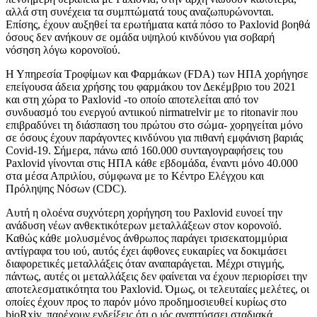
αλλά στη συνέχεια τα συμπτώματά τους αναζωπυρώνονται.
Επίσης, έχουν αυξηθεί τα ερωτήματα κατά πόσο το Paxlovid βοηθά
όσους δεν ανήκουν σε ομάδα υψηλού κινδύνου για σοβαρή
νόσηση λόγω κορονοϊού.
Η Υπηρεσία Τροφίμων και Φαρμάκων (FDA) των ΗΠΑ χορήγησε
επείγουσα άδεια χρήσης του φαρμάκου τον Δεκέμβριο του 2021
και στη χώρα το Paxlovid -το οποίο αποτελείται από τον
συνδυασμό του ενεργού αντιικού nirmatrelvir με το ritonavir που
επιβραδύνει τη διάσπαση του πρώτου στο σώμα- χορηγείται μόνο
σε όσους έχουν παράγοντες κινδύνου για πιθανή εμφάνιση βαριάς
Covid-19. Σήμερα, πάνω από 160.000 συνταγογραφήσεις του
Paxlovid γίνονται στις ΗΠΑ κάθε εβδομάδα, έναντι μόνο 40.000
στα μέσα Απριλίου, σύμφωνα με το Κέντρο Ελέγχου και
Πρόληψης Νόσων (CDC).
Αυτή η ολοένα συχνότερη χορήγηση του Paxlovid ευνοεί την
ανάδυση νέων ανθεκτικότερων μεταλλάξεων στον κορονοϊό.
Καθώς κάθε μολυσμένος άνθρωπος παράγει τρισεκατομμύρια
αντίγραφα του ιού, αυτός έχει άφθονες ευκαιρίες να δοκιμάσει
διαφορετικές μεταλλάξεις όταν αναπαράγεται. Μέχρι στιγμής,
πάντως, αυτές οι μεταλλάξεις δεν φαίνεται να έχουν περιορίσει την
αποτελεσματικότητα του Paxlovid. Όμως, οι τελευταίες μελέτες, οι
οποίες έχουν προς το παρόν μόνο προδημοσιευθεί κυρίως στο
bioRxiv, παρέχουν ενδείξεις ότι ο ιός αναπτύσσει σταδιακά