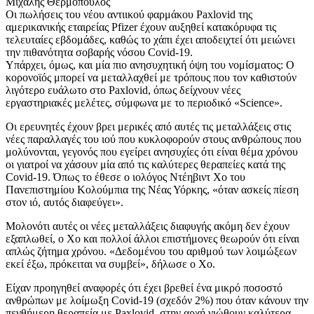
Μιχάλης Θερμόπουλος
Οι πωλήσεις του νέου αντιικού φαρμάκου Paxlovid της
αμερικανικής εταιρείας Pfizer έχουν αυξηθεί κατακόρυφα τις
τελευταίες εβδομάδες, καθώς το χάπι έχει αποδειχτεί ότι μειώνει
την πιθανότητα σοβαρής νόσου Covid-19.
Υπάρχει, όμως, και μία πιο ανησυχητική όψη του νομίσματος: Ο
κορονοϊός μπορεί να μεταλλαχθεί με τρόπους που τον καθιστούν
λιγότερο ευάλωτο στο Paxlovid, όπως δείχνουν νέες
εργαστηριακές μελέτες, σύμφωνα με το περιοδικό «Science».
Οι ερευνητές έχουν βρει μερικές από αυτές τις μεταλλάξεις στις
νέες παραλλαγές του ιού που κυκλοφορούν στους ανθρώπους που
μολύνονται, γεγονός που εγείρει ανησυχίες ότι είναι θέμα χρόνου
οι γιατροί να χάσουν μία από τις καλύτερες θεραπείες κατά της
Covid-19. Όπως το έθεσε ο ιολόγος Ντέηβιντ Χο του
Πανεπιστημίου Κολούμπια της Νέας Υόρκης, «όταν ασκείς πίεση
στον ιό, αυτός διαφεύγει».
Μολονότι αυτές οι νέες μεταλλάξεις διαφυγής ακόμη δεν έχουν
εξαπλωθεί, ο Χο και πολλοί άλλοι επιστήμονες θεωρούν ότι είναι
απλώς ζήτημα χρόνου. «Δεδομένου του αριθμού των λοιμώξεων
εκεί έξω, πρόκειται να συμβεί», δήλωσε ο Χο.
Είχαν προηγηθεί αναφορές ότι έχει βρεθεί ένα μικρό ποσοστό
ανθρώπων με λοίμωξη Covid-19 (σχεδόν 2%) που όταν κάνουν την
πενθήμερη θεραπεία με Paxlovid, στην αρχή νιώθουν καλύτερα,