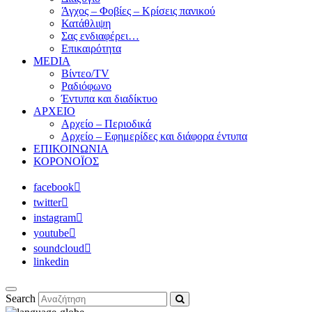
Άγχος – Φοβίες – Κρίσεις πανικού
Κατάθλιψη
Σας ενδιαφέρει…
Επικαιρότητα
MEDIA
Βίντεο/TV
Ραδιόφωνο
Έντυπα και διαδίκτυο
ΑΡΧΕΙΟ
Αρχείο – Περιοδικά
Αρχείο – Εφημερίδες και διάφορα έντυπα
ΕΠΙΚΟΙΝΩΝΙΑ
ΚΟΡΟΝΟΪΟΣ
facebook
twitter
instagram
youtube
soundcloud
linkedin
Search