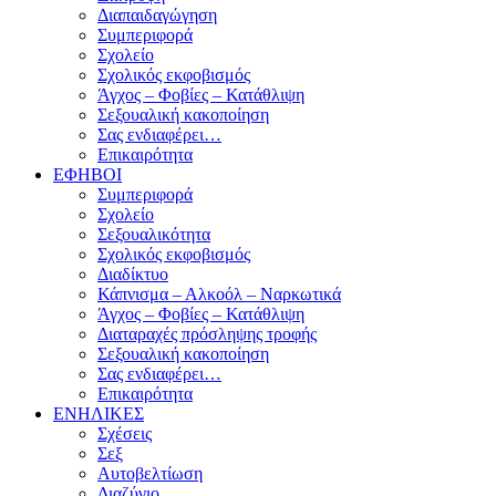
Διαπαιδαγώγηση
Συμπεριφορά
Σχολείο
Σχολικός εκφοβισμός
Άγχος – Φοβίες – Κατάθλιψη
Σεξουαλική κακοποίηση
Σας ενδιαφέρει…
Επικαιρότητα
ΕΦΗΒΟΙ
Συμπεριφορά
Σχολείο
Σεξουαλικότητα
Σχολικός εκφοβισμός
Διαδίκτυο
Κάπνισμα – Αλκοόλ – Ναρκωτικά
Άγχος – Φοβίες – Κατάθλιψη
Διαταραχές πρόσληψης τροφής
Σεξουαλική κακοποίηση
Σας ενδιαφέρει…
Επικαιρότητα
ΕΝΗΛΙΚΕΣ
Σχέσεις
Σεξ
Αυτοβελτίωση
Διαζύγιο