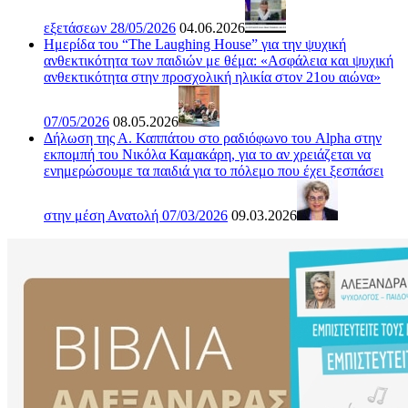
εξετάσεων 28/05/2026
04.06.2026
Ημερίδα του “The Laughing House” για την ψυχική
ανθεκτικότητα των παιδιών με θέμα: «Ασφάλεια και ψυχική
ανθεκτικότητα στην προσχολική ηλικία στον 21ου αιώνα»
07/05/2026
08.05.2026
Δήλωση της Α. Καππάτου στο ραδιόφωνο του Alpha στην
εκπομπή του Νικόλα Καμακάρη, για το αν χρειάζεται να
ενημερώσουμε τα παιδιά για το πόλεμο που έχει ξεσπάσει
στην μέση Ανατολή 07/03/2026
09.03.2026