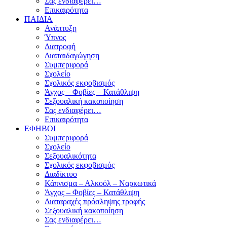
Σας ενδιαφέρει…
Επικαιρότητα
ΠΑΙΔΙΑ
Ανάπτυξη
Ύπνος
Διατροφή
Διαπαιδαγώγηση
Συμπεριφορά
Σχολείο
Σχολικός εκφοβισμός
Άγχος – Φοβίες – Κατάθλιψη
Σεξουαλική κακοποίηση
Σας ενδιαφέρει…
Επικαιρότητα
ΕΦΗΒΟΙ
Συμπεριφορά
Σχολείο
Σεξουαλικότητα
Σχολικός εκφοβισμός
Διαδίκτυο
Κάπνισμα – Αλκοόλ – Ναρκωτικά
Άγχος – Φοβίες – Κατάθλιψη
Διαταραχές πρόσληψης τροφής
Σεξουαλική κακοποίηση
Σας ενδιαφέρει…