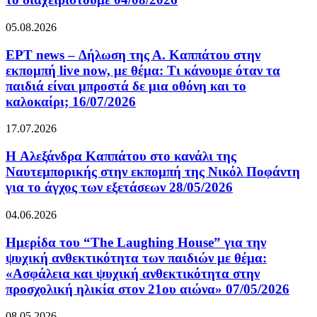
05.08.2026
ΕΡΤ news – Δήλωση της Α. Καππάτου στην
εκπομπή live now, με θέμα: Τι κάνουμε όταν τα
παιδιά είναι μπροστά δε μια οθόνη και το
καλοκαίρι; 16/07/2026
17.07.2026
H Αλεξάνδρα Καππάτου στο κανάλι της
Ναυτεμπορικής στην εκπομπή της Νικόλ Ποφάντη
για το άγχος των εξετάσεων 28/05/2026
04.06.2026
Ημερίδα του “The Laughing House” για την
ψυχική ανθεκτικότητα των παιδιών με θέμα:
«Ασφάλεια και ψυχική ανθεκτικότητα στην
προσχολική ηλικία στον 21ου αιώνα» 07/05/2026
08.05.2026