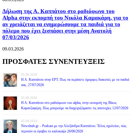
Δήλωση της Α. Καππάτου στο ραδιόφωνο του
Alpha στην εκπομπή του Νικόλα Καμακάρη, για το
αν χρειάζεται να ενημερώσουμε τα παιδιά για το
πόλεμο που έχει ξεσπάσει στην μέση Ανατολή
07/03/2026
09.03.2026
ΠΡΟΣΦΑΤΕΣ ΣΥΝΕΝΤΕΥΞΕΙΣ
05.08.2026
Η Α. Καππάτου στην ΕΡΤ. Πως να περάσετε όμορφες διακοπές με τα παιδιά
σας. 27/07/2026
05.08.2026
Η Α. Καππάτου στο ραδιόφωνο του alpha, στην εκπομπή της Βίκυς
Καρατζαφέρη. Πως μπορούμε να διαχειριζόμαστε τις αποτυχίες 12/07/2026
05.08.2026
Newshub.gr – Podcast με την Αλεξάνδρα Καππάτου: Τέλος σχολείου, πώς
περνούν οι έφηβοι το καλοκαίρι 26/06/2026