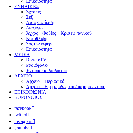
Επικαιρότητα
ΕΝΗΛΙΚΕΣ
Σχέσεις
Σεξ
Αυτοβελτίωση
Διαζύγιο
Άγχος – Φοβίες – Κρίσεις πανικού
Κατάθλιψη
Σας ενδιαφέρει…
Επικαιρότητα
MEDIA
Βίντεο/TV
Ραδιόφωνο
Έντυπα και διαδίκτυο
ΑΡΧΕΙΟ
Αρχείο – Περιοδικά
Αρχείο – Εφημερίδες και διάφορα έντυπα
ΕΠΙΚΟΙΝΩΝΙΑ
ΚΟΡΟΝΟΪΟΣ
facebook
twitter
instagram
youtube