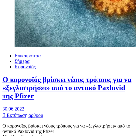
Επικαιρότητα
Σήμερα
Κορονοϊός
Ο κορονοϊός βρίσκει νέους τρόπους για να
«ξεγλιστρήσει» από το αντιικό Paxlovid
της Pfizer
30.06.2022
Εκτύπωση άρθρου
Ο κορονοϊός βρίσκει νέους τρόπους για να «ξεγλιστρήσει» από το
αντιικό Paxlovid της Pfizer