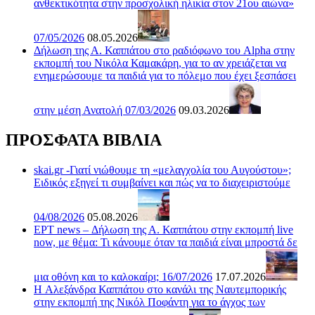
ανθεκτικότητα στην προσχολική ηλικία στον 21ου αιώνα»
07/05/2026
08.05.2026
Δήλωση της Α. Καππάτου στο ραδιόφωνο του Alpha στην
εκπομπή του Νικόλα Καμακάρη, για το αν χρειάζεται να
ενημερώσουμε τα παιδιά για το πόλεμο που έχει ξεσπάσει
στην μέση Ανατολή 07/03/2026
09.03.2026
ΠΡΟΣΦΑΤΑ ΒΙΒΛΙΑ
skai.gr -Γιατί νιώθουμε τη «μελαγχολία του Αυγούστου»;
Ειδικός εξηγεί τι συμβαίνει και πώς να το διαχειριστούμε
04/08/2026
05.08.2026
ΕΡΤ news – Δήλωση της Α. Καππάτου στην εκπομπή live
now, με θέμα: Τι κάνουμε όταν τα παιδιά είναι μπροστά δε
μια οθόνη και το καλοκαίρι; 16/07/2026
17.07.2026
H Αλεξάνδρα Καππάτου στο κανάλι της Ναυτεμπορικής
στην εκπομπή της Νικόλ Ποφάντη για το άγχος των