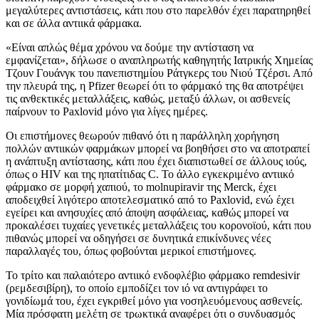
μεγαλύτερες αντιστάσεις, κάτι που στο παρελθόν έχει παρατηρηθεί
και σε άλλα αντιικά φάρμακα.
«Είναι απλώς θέμα χρόνου να δούμε την αντίσταση να
εμφανίζεται», δήλωσε ο αναπληρωτής καθηγητής Ιατρικής Χημείας
Τζουν Γουάνγκ του πανεπιστημίου Ράτγκερς του Νιού Τζέρσι. Από
την πλευρά της, η Pfizer θεωρεί ότι το φάρμακό της θα αποτρέψει
τις ανθεκτικές μεταλλάξεις, καθώς, μεταξύ άλλων, οι ασθενείς
παίρνουν το Paxlovid μόνο για λίγες ημέρες.
Οι επιστήμονες θεωρούν πιθανό ότι η παράλληλη χορήγηση
πολλών αντιικών φαρμάκων μπορεί να βοηθήσει στο να αποτραπεί
η ανάπτυξη αντίστασης, κάτι που έχει διαπιστωθεί σε άλλους ιούς,
όπως ο HIV και της ηπατίτιδας C. Το άλλο εγκεκριμένο αντιικό
φάρμακο σε μορφή χαπιού, το molnupiravir της Merck, έχει
αποδειχθεί λιγότερο αποτελεσματικό από το Paxlovid, ενώ έχει
εγείρει και ανησυχίες από άποψη ασφάλειας, καθώς μπορεί να
προκαλέσει τυχαίες γενετικές μεταλλάξεις του κορονοϊού, κάτι που
πιθανώς μπορεί να οδηγήσει σε δυνητικά επικίνδυνες νέες
παραλλαγές του, όπως φοβούνται μερικοί επιστήμονες.
Το τρίτο και παλαιότερο αντιικό ενδοφλέβιο φάρμακο remdesivir
(ρεμδεσιβίρη), το οποίο εμποδίζει τον ιό να αντιγράφει το
γονιδίωμά του, έχει εγκριθεί μόνο για νοσηλευόμενους ασθενείς.
Μία πρόσφατη μελέτη σε τρωκτικά αναφέρει ότι ο συνδυασμός