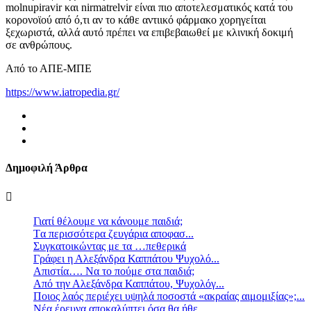
molnupiravir και nirmatrelvir είναι πιο αποτελεσματικός κατά του
κορονοϊού από ό,τι αν το κάθε αντιικό φάρμακο χορηγείται
ξεχωριστά, αλλά αυτό πρέπει να επιβεβαιωθεί με κλινική δοκιμή
σε ανθρώπους.
Από το ΑΠΕ-ΜΠΕ
https://www.iatropedia.gr/
Δημοφιλή Άρθρα
Γιατί θέλουμε να κάνουμε παιδιά;
Tα περισσότερα ζευγάρια αποφασ...
Συγκατοικώντας με τα …πεθερικά
Γράφει η Αλεξάνδρα Καππάτου Ψυχολό...
Απιστία…. Να το πούμε στα παιδιά;
Από την Αλεξάνδρα Καππάτου, Ψυχολόγ...
Ποιος λαός περιέχει υψηλά ποσοστά «ακραίας αιμομιξίας»;...
Νέα έρευνα αποκαλύπτει όσα θα ήθε...