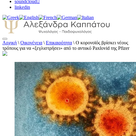
soundcloud
linkedin
Αρχική
\
Οικογένεια
\
Επικαιρότητα
\
Ο κορονοϊός βρίσκει νέους
Αλεξάνδρα Καππάτου Ψυχολόγος –
τρόπους για να «ξεγλιστρήσει» από το αντιικό Paxlovid της Pfizer
Παιδοψυχολόγος