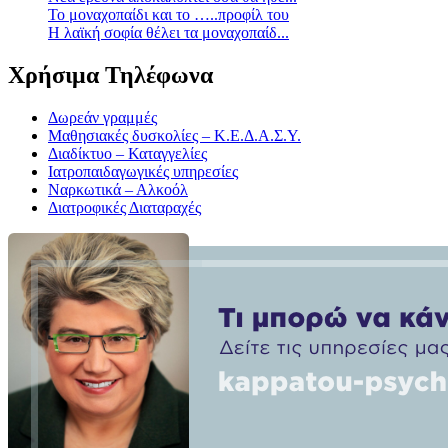
Το μοναχοπαίδι και το …..προφίλ του
Η λαϊκή σοφία θέλει τα μοναχοπαίδ...
Χρήσιμα Τηλέφωνα
Δωρεάν γραμμές
Μαθησιακές δυσκολίες – Κ.Ε.Δ.Α.Σ.Υ.
Διαδίκτυο – Καταγγελίες
Ιατροπαιδαγωγικές υπηρεσίες
Ναρκωτικά – Αλκοόλ
Διατροφικές Διαταραχές