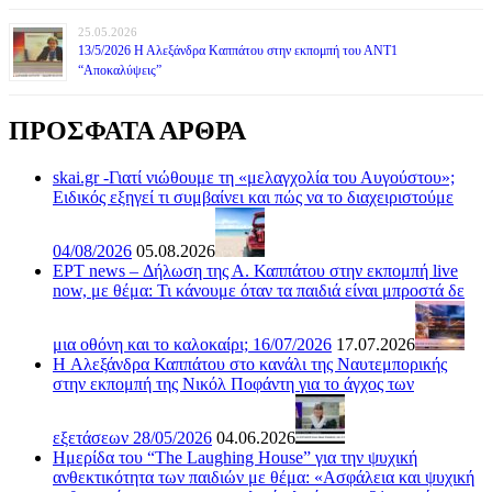
25.05.2026
13/5/2026 Η Αλεξάνδρα Καππάτου στην εκπομπή του ΑΝΤ1
“Αποκαλύψεις”
ΠΡΟΣΦΑΤΑ ΑΡΘΡΑ
skai.gr -Γιατί νιώθουμε τη «μελαγχολία του Αυγούστου»;
Ειδικός εξηγεί τι συμβαίνει και πώς να το διαχειριστούμε
04/08/2026
05.08.2026
ΕΡΤ news – Δήλωση της Α. Καππάτου στην εκπομπή live
now, με θέμα: Τι κάνουμε όταν τα παιδιά είναι μπροστά δε
μια οθόνη και το καλοκαίρι; 16/07/2026
17.07.2026
H Αλεξάνδρα Καππάτου στο κανάλι της Ναυτεμπορικής
στην εκπομπή της Νικόλ Ποφάντη για το άγχος των
εξετάσεων 28/05/2026
04.06.2026
Ημερίδα του “The Laughing House” για την ψυχική
ανθεκτικότητα των παιδιών με θέμα: «Ασφάλεια και ψυχική