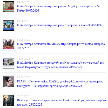
04.06.2026
H Αλεξάνδρα Καππάτου στην εκπομπή του Μιχάλη Κεφαλογιάννη «Ζω
Καλά» 30/05/2026
04.06.2026
H Αλεξάνδρα Καππάτου στην εκπομπή «Καλημέρα Ελλάδα» 08/05/2026
04.06.2026
H Αλεξάνδρα Καππάτου στο MEGA στην εκπομπή με την Μάιρα Mπάρμπα
28/05/2026
04.06.2026
H Αλεξάνδρα Καππάτου στο κανάλι της Ναυτεμπορικής στην εκπομπή της
Νικόλ Ποφάντη για το άγχος των εξετάσεων 28/05/2026
02.06.2026
FLASH – Γυναικοκτονίες: Χιλιάδες γυναίκες δολοφονούνται παγκοσμίως
κάθε χρόνο – Τα «σημάδια» πριν το έγκλημα 02/06/2026
27.05.2026
Rthess.gr · Η σιωπηλή κρίση των νέων: Γιατί τα παιδιά μας νιώθουν πιο μόνα
από ποτέ; 25/05/2025