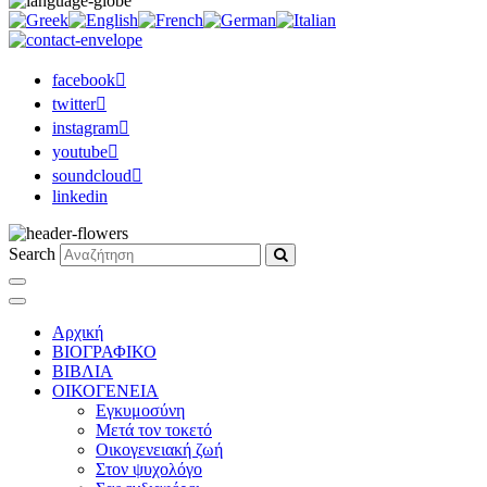
facebook
twitter
instagram
youtube
soundcloud
linkedin
Search
Αρχική
ΒΙΟΓΡΑΦΙΚΟ
ΒΙΒΛΙΑ
ΟΙΚΟΓΕΝΕΙΑ
Εγκυμοσύνη
Μετά τον τοκετό
Οικογενειακή ζωή
Στον ψυχολόγο