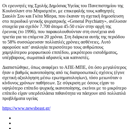
Οι ερευνητές της Σχολής Δημόσιας Υγείας του Πανεπιστημίου της
Κουίνσλαντ στο Μπρισμπέιν, με επικεφαλής τους καθηγητές
Σιαολίν Σου και Γκίτα Μίσρα, που έκαναν τη σχετική δημοσίευση
στο περιοδικό γενικής ψυχιατρικής «General Psychiatry», ανέλυσαν
στοιχεία για σχεδόν 7.700 άτομα 45-50 ετών στην αρχή της
έρευνας (το 1996), που παρακολουθούνταν στη συνέχεια ανά
τριετία για τα επόμενα 20 χρόνια. Στη διάρκεια αυτής της περιόδου
το 58% συσσώρευσαν πολλαπλές χρόνιες ασθένειες. Αυτό
αφορούσε κατ’ αναλογία περισσότερο τους ανθρώπους
χαμηλότερου μορφωτικού επιπέδου, μικρότερου εισοδήματος,
υπέρβαρους, σωματικά αδρανείς και καπνιστές.
Διαπιστώθηκε, όπως αναφέρει το ΑΠΕ-ΜΠΕ, ότι όσο μεγαλύτερος
ήταν ο βαθμός ικανοποίησης από τις διαπροσωπικές σχέσεις (έγινε
σχετική αξιολόγηση μέσω ερωτηματολογίων), τόσο μειωνόταν ο
κίνδυνος χρόνιων παθήσεων. Σε σύγκριση με όσους είχαν το
υψηλότερο επίπεδο ψυχικής ικανοποίησης, εκείνοι με το μικρότερο
επίπεδο είχαν υπερδιπλάσια πιθανότητα να πάσχουν από πολλαπλά
προβλήματα υγείας
https://www.newsbeast.gr/