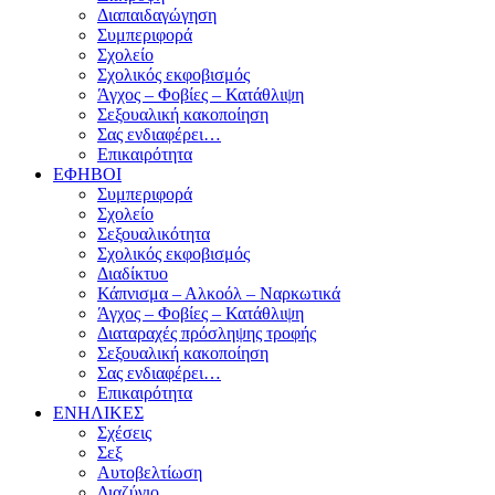
Διαπαιδαγώγηση
Συμπεριφορά
Σχολείο
Σχολικός εκφοβισμός
Άγχος – Φοβίες – Κατάθλιψη
Σεξουαλική κακοποίηση
Σας ενδιαφέρει…
Επικαιρότητα
ΕΦΗΒΟΙ
Συμπεριφορά
Σχολείο
Σεξουαλικότητα
Σχολικός εκφοβισμός
Διαδίκτυο
Κάπνισμα – Αλκοόλ – Ναρκωτικά
Άγχος – Φοβίες – Κατάθλιψη
Διαταραχές πρόσληψης τροφής
Σεξουαλική κακοποίηση
Σας ενδιαφέρει…
Επικαιρότητα
ΕΝΗΛΙΚΕΣ
Σχέσεις
Σεξ
Αυτοβελτίωση
Διαζύγιο