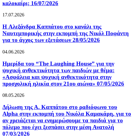
καλοκαίρι; 16/07/2026
17.07.2026
H Αλεξάνδρα Καππάτου στο κανάλι της
Ναυτεμπορικής στην εκπομπή της Νικόλ Ποφάντη
για το άγχος των εξετάσεων 28/05/2026
04.06.2026
Ημερίδα του “The Laughing House” για την
ψυχική ανθεκτικότητα των παιδιών με θέμα:
«Ασφάλεια και ψυχική ανθεκτικότητα στην
προσχολική ηλικία στον 21ου αιώνα» 07/05/2026
08.05.2026
Δήλωση της Α. Καππάτου στο ραδιόφωνο του
Alpha στην εκπομπή του Νικόλα Καμακάρη, για το
αν χρειάζεται να ενημερώσουμε τα παιδιά για το
πόλεμο που έχει ξεσπάσει στην μέση Ανατολή
07/03/2026