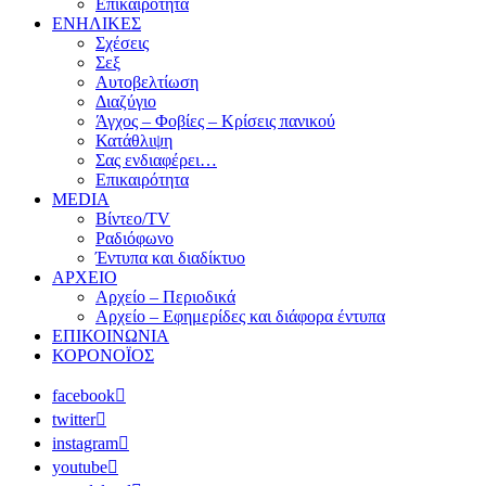
Επικαιρότητα
ΕΝΗΛΙΚΕΣ
Σχέσεις
Σεξ
Αυτοβελτίωση
Διαζύγιο
Άγχος – Φοβίες – Κρίσεις πανικού
Κατάθλιψη
Σας ενδιαφέρει…
Επικαιρότητα
MEDIA
Βίντεο/TV
Ραδιόφωνο
Έντυπα και διαδίκτυο
ΑΡΧΕΙΟ
Αρχείο – Περιοδικά
Αρχείο – Εφημερίδες και διάφορα έντυπα
ΕΠΙΚΟΙΝΩΝΙΑ
ΚΟΡΟΝΟΪΟΣ
facebook
twitter
instagram
youtube