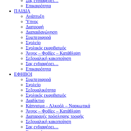
Σας ενδιαφέρει…
Επικαιρότητα
ΠΑΙΔΙΑ
Ανάπτυξη
Ύπνος
Διατροφή
Διαπαιδαγώγηση
Συμπεριφορά
Σχολείο
Σχολικός εκφοβισμός
Άγχος – Φοβίες – Κατάθλιψη
Σεξουαλική κακοποίηση
Σας ενδιαφέρει…
Επικαιρότητα
ΕΦΗΒΟΙ
Συμπεριφορά
Σχολείο
Σεξουαλικότητα
Σχολικός εκφοβισμός
Διαδίκτυο
Κάπνισμα – Αλκοόλ – Ναρκωτικά
Άγχος – Φοβίες – Κατάθλιψη
Διαταραχές πρόσληψης τροφής
Σεξουαλική κακοποίηση
Σας ενδιαφέρει…