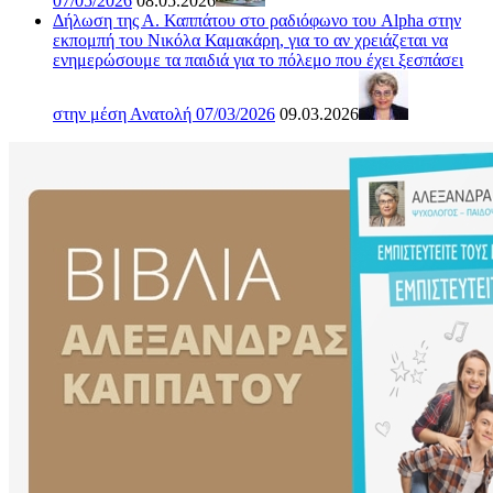
07/05/2026
08.05.2026
Δήλωση της Α. Καππάτου στο ραδιόφωνο του Alpha στην
εκπομπή του Νικόλα Καμακάρη, για το αν χρειάζεται να
ενημερώσουμε τα παιδιά για το πόλεμο που έχει ξεσπάσει
στην μέση Ανατολή 07/03/2026
09.03.2026