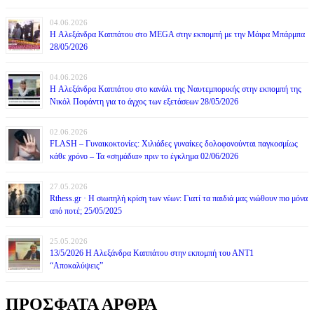
04.06.2026
H Αλεξάνδρα Καππάτου στο MEGA στην εκπομπή με την Μάιρα Mπάρμπα
28/05/2026
04.06.2026
H Αλεξάνδρα Καππάτου στο κανάλι της Ναυτεμπορικής στην εκπομπή της
Νικόλ Ποφάντη για το άγχος των εξετάσεων 28/05/2026
02.06.2026
FLASH – Γυναικοκτονίες: Χιλιάδες γυναίκες δολοφονούνται παγκοσμίως
κάθε χρόνο – Τα «σημάδια» πριν το έγκλημα 02/06/2026
27.05.2026
Rthess.gr · Η σιωπηλή κρίση των νέων: Γιατί τα παιδιά μας νιώθουν πιο μόνα
από ποτέ; 25/05/2025
25.05.2026
13/5/2026 Η Αλεξάνδρα Καππάτου στην εκπομπή του ΑΝΤ1
“Αποκαλύψεις”
ΠΡΟΣΦΑΤΑ ΑΡΘΡΑ