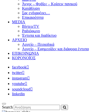
Άγχος – Φοβίες – Κρίσεις πανικού
Κατάθλιψη
Σας ενδιαφέρει…
Επικαιρότητα
MEDIA
Βίντεο/TV
Ραδιόφωνο
Έντυπα και διαδίκτυο
ΑΡΧΕΙΟ
Αρχείο – Περιοδικά
Αρχείο – Εφημερίδες και διάφορα έντυπα
ΕΠΙΚΟΙΝΩΝΙΑ
ΚΟΡΟΝΟΪΟΣ
facebook
twitter
instagram
youtube
soundcloud
linkedin
Search