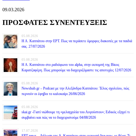
09.03.2026
ΠΡΟΣΦΑΤΕΣ ΣΥΝΕΝΤΕΥΞΕΙΣ
05.08.2026
Η Α. Καππάτου στην ΕΡΤ. Πως να περάσετε όμορφες διακοπές με τα παιδιά
σας. 27/07/2026
05.08.2026
Η Α. Καππάτου στο ραδιόφωνο του alpha, στην εκπομπή της Βίκυς
Καρατζαφέρη. Πως μπορούμε να διαχειριζόμαστε τις αποτυχίες 12/07/2026
05.08.2026
Newshub.gr – Podcast με την Αλεξάνδρα Καππάτου: Τέλος σχολείου, πώς
περνούν οι έφηβοι το καλοκαίρι 26/06/2026
05.08.2026
skai.gr -Γιατί νιώθουμε τη «μελαγχολία του Αυγούστου»; Ειδικός εξηγεί τι
συμβαίνει και πώς να το διαχειριστούμε 04/08/2026
17.07.2026
ΕΡΤ news – Δήλωση της Α. Καππάτου στην εκπομπή live now, με θέμα: Τι