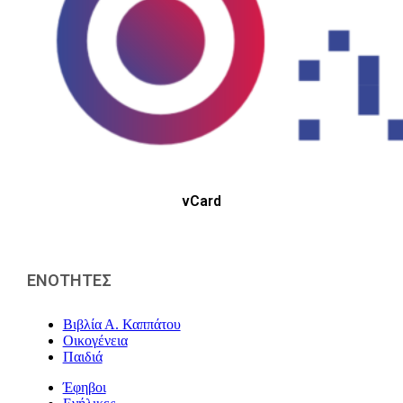
vCard
ΕΝΟΤΗΤΕΣ
Βιβλία Α. Καππάτου
Οικογένεια
Παιδιά
Έφηβοι