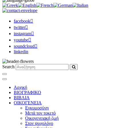
facebook
twitter
instagram
youtube
soundcloud
linkedin
Search
Αρχική
ΒΙΟΓΡΑΦΙΚΟ
ΒΙΒΛΙΑ
ΟΙΚΟΓΕΝΕΙΑ
Εγκυμοσύνη
Μετά τον τοκετό
Οικογενειακή ζωή
Στον ψυχολόγο