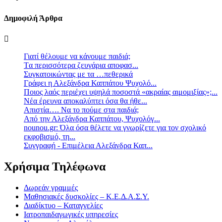
Δημοφιλή Άρθρα
Γιατί θέλουμε να κάνουμε παιδιά;
Tα περισσότερα ζευγάρια αποφασ...
Συγκατοικώντας με τα …πεθερικά
Γράφει η Αλεξάνδρα Καππάτου Ψυχολό...
Ποιος λαός περιέχει υψηλά ποσοστά «ακραίας αιμομιξίας»;...
Νέα έρευνα αποκαλύπτει όσα θα ήθε...
Απιστία…. Να το πούμε στα παιδιά;
Από την Αλεξάνδρα Καππάτου, Ψυχολόγ...
nounou.gr: Όλα όσα θέλετε να γνωρίζετε για τον σχολικό
εκφοβισμό, τη...
Συγγραφή - Επιμέλεια Αλεξάνδρα Καπ...
Χρήσιμα Τηλέφωνα
Δωρεάν γραμμές
Μαθησιακές δυσκολίες – Κ.Ε.Δ.Α.Σ.Υ.
Διαδίκτυο – Καταγγελίες
Ιατροπαιδαγωγικές υπηρεσίες