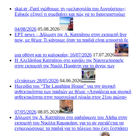
skai.gr -Γιατί νιώθουμε τη «μελαγχολία του Αυγούστου»;
Ειδικός εξηγεί τι συμβαίνει και πώς να το διαχειριστούμε
04/08/2026
05.08.2026
ΕΡΤ news – Δήλωση της Α. Καππάτου στην εκπομπή live
now, με θέμα: Τι κάνουμε όταν τα παιδιά είναι μπροστά δε
μια οθόνη και το καλοκαίρι; 16/07/2026
17.07.2026
H Αλεξάνδρα Καππάτου στο κανάλι της Ναυτεμπορικής
στην εκπομπή της Νικόλ Ποφάντη για το άγχος των
εξετάσεων 28/05/2026
04.06.2026
Ημερίδα του “The Laughing House” για την ψυχική
ανθεκτικότητα των παιδιών με θέμα: «Ασφάλεια και ψυχική
ανθεκτικότητα στην προσχολική ηλικία στον 21ου αιώνα»
07/05/2026
08.05.2026
Δήλωση της Α. Καππάτου στο ραδιόφωνο του Alpha στην
εκπομπή του Νικόλα Καμακάρη, για το αν χρειάζεται να
ενημερώσουμε τα παιδιά για το πόλεμο που έχει ξεσπάσει