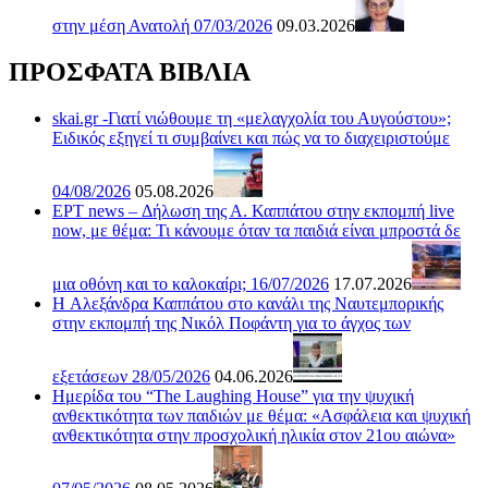
στην μέση Ανατολή 07/03/2026
09.03.2026
ΠΡΟΣΦΑΤΑ ΒΙΒΛΙΑ
skai.gr -Γιατί νιώθουμε τη «μελαγχολία του Αυγούστου»;
Ειδικός εξηγεί τι συμβαίνει και πώς να το διαχειριστούμε
04/08/2026
05.08.2026
ΕΡΤ news – Δήλωση της Α. Καππάτου στην εκπομπή live
now, με θέμα: Τι κάνουμε όταν τα παιδιά είναι μπροστά δε
μια οθόνη και το καλοκαίρι; 16/07/2026
17.07.2026
H Αλεξάνδρα Καππάτου στο κανάλι της Ναυτεμπορικής
στην εκπομπή της Νικόλ Ποφάντη για το άγχος των
εξετάσεων 28/05/2026
04.06.2026
Ημερίδα του “The Laughing House” για την ψυχική
ανθεκτικότητα των παιδιών με θέμα: «Ασφάλεια και ψυχική
ανθεκτικότητα στην προσχολική ηλικία στον 21ου αιώνα»