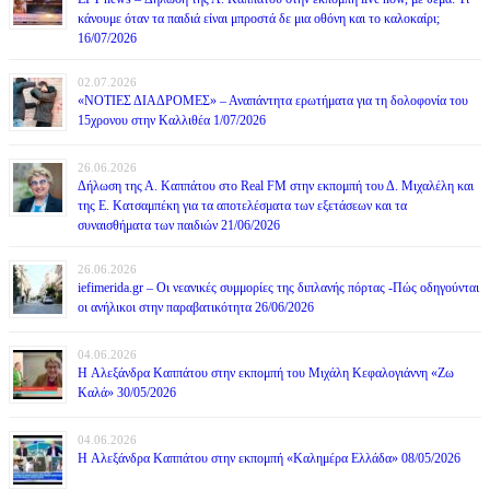
κάνουμε όταν τα παιδιά είναι μπροστά δε μια οθόνη και το καλοκαίρι;
16/07/2026
02.07.2026
«ΝΟΤΙΕΣ ΔΙΑΔΡΟΜΕΣ» – Αναπάντητα ερωτήματα για τη δολοφονία του
15χρονου στην Καλλιθέα 1/07/2026
26.06.2026
Δήλωση της Α. Καππάτου στο Real FM στην εκπομπή του Δ. Μιχαλέλη και
της Ε. Κατσαμπέκη για τα αποτελέσματα των εξετάσεων και τα
συναισθήματα των παιδιών 21/06/2026
26.06.2026
iefimerida.gr – Οι νεανικές συμμορίες της διπλανής πόρτας -Πώς οδηγούνται
οι ανήλικοι στην παραβατικότητα 26/06/2026
04.06.2026
H Αλεξάνδρα Καππάτου στην εκπομπή του Μιχάλη Κεφαλογιάννη «Ζω
Καλά» 30/05/2026
04.06.2026
H Αλεξάνδρα Καππάτου στην εκπομπή «Καλημέρα Ελλάδα» 08/05/2026