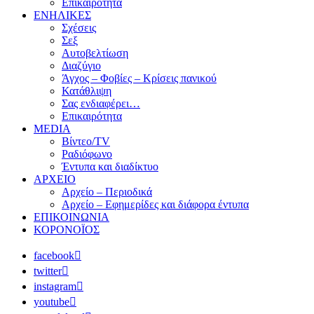
Επικαιρότητα
ΕΝΗΛΙΚΕΣ
Σχέσεις
Σεξ
Αυτοβελτίωση
Διαζύγιο
Άγχος – Φοβίες – Κρίσεις πανικού
Κατάθλιψη
Σας ενδιαφέρει…
Επικαιρότητα
MEDIA
Βίντεο/TV
Ραδιόφωνο
Έντυπα και διαδίκτυο
ΑΡΧΕΙΟ
Αρχείο – Περιοδικά
Αρχείο – Εφημερίδες και διάφορα έντυπα
ΕΠΙΚΟΙΝΩΝΙΑ
ΚΟΡΟΝΟΪΟΣ
facebook
twitter
instagram
youtube