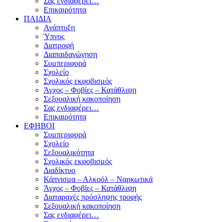
Σας ενδιαφέρει…
Επικαιρότητα
ΠΑΙΔΙΑ
Ανάπτυξη
Ύπνος
Διατροφή
Διαπαιδαγώγηση
Συμπεριφορά
Σχολείο
Σχολικός εκφοβισμός
Άγχος – Φοβίες – Κατάθλιψη
Σεξουαλική κακοποίηση
Σας ενδιαφέρει…
Επικαιρότητα
ΕΦΗΒΟΙ
Συμπεριφορά
Σχολείο
Σεξουαλικότητα
Σχολικός εκφοβισμός
Διαδίκτυο
Κάπνισμα – Αλκοόλ – Ναρκωτικά
Άγχος – Φοβίες – Κατάθλιψη
Διαταραχές πρόσληψης τροφής
Σεξουαλική κακοποίηση
Σας ενδιαφέρει…