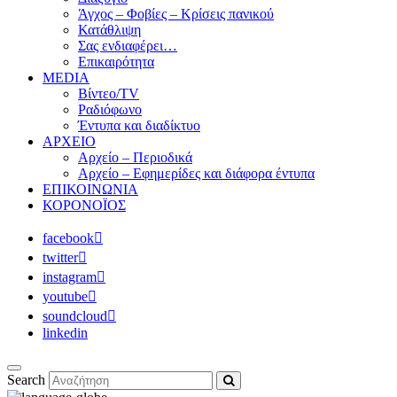
Άγχος – Φοβίες – Κρίσεις πανικού
Κατάθλιψη
Σας ενδιαφέρει…
Επικαιρότητα
MEDIA
Βίντεο/TV
Ραδιόφωνο
Έντυπα και διαδίκτυο
ΑΡΧΕΙΟ
Αρχείο – Περιοδικά
Αρχείο – Εφημερίδες και διάφορα έντυπα
ΕΠΙΚΟΙΝΩΝΙΑ
ΚΟΡΟΝΟΪΟΣ
facebook
twitter
instagram
youtube
soundcloud
linkedin
Search