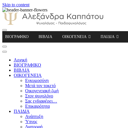
Skip to content
Αλεξάνδρα Καππάτου Ψυχολόγος – Παιδοψ
ΒΙΟΓΡΑΦΙΚΟ
ΒΙΒΛΙΑ
ΟΙΚΟΓΕΝΕΙΑ
ΠΑΙΔΙΑ
Αρχική
ΒΙΟΓΡΑΦΙΚΟ
ΒΙΒΛΙΑ
ΟΙΚΟΓΕΝΕΙΑ
Εγκυμοσύνη
Μετά τον τοκετό
Οικογενειακή ζωή
Στον ψυχολόγο
Σας ενδιαφέρει…
Επικαιρότητα
ΠΑΙΔΙΑ
Ανάπτυξη
Ύπνος
Διατροφή