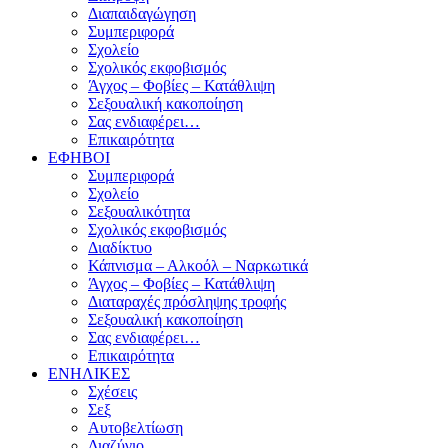
Διαπαιδαγώγηση
Συμπεριφορά
Σχολείο
Σχολικός εκφοβισμός
Άγχος – Φοβίες – Κατάθλιψη
Σεξουαλική κακοποίηση
Σας ενδιαφέρει…
Επικαιρότητα
ΕΦΗΒΟΙ
Συμπεριφορά
Σχολείο
Σεξουαλικότητα
Σχολικός εκφοβισμός
Διαδίκτυο
Κάπνισμα – Αλκοόλ – Ναρκωτικά
Άγχος – Φοβίες – Κατάθλιψη
Διαταραχές πρόσληψης τροφής
Σεξουαλική κακοποίηση
Σας ενδιαφέρει…
Επικαιρότητα
ΕΝΗΛΙΚΕΣ
Σχέσεις
Σεξ
Αυτοβελτίωση
Διαζύγιο