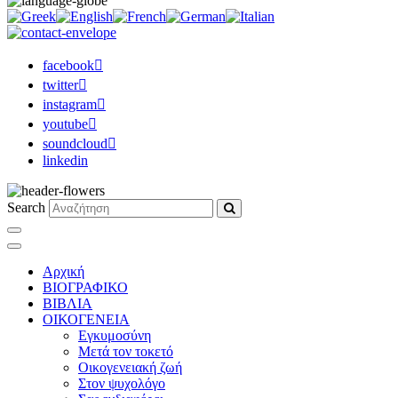
facebook
twitter
instagram
youtube
soundcloud
linkedin
Search
Αρχική
ΒΙΟΓΡΑΦΙΚΟ
ΒΙΒΛΙΑ
ΟΙΚΟΓΕΝΕΙΑ
Εγκυμοσύνη
Μετά τον τοκετό
Οικογενειακή ζωή
Στον ψυχολόγο