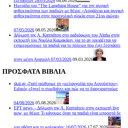
εξετάσεων 28/05/2026
04.06.2026
Ημερίδα του “The Laughing House” για την ψυχική
ανθεκτικότητα των παιδιών με θέμα: «Ασφάλεια και ψυχική
ανθεκτικότητα στην προσχολική ηλικία στον 21ου αιώνα»
07/05/2026
08.05.2026
Δήλωση της Α. Καππάτου στο ραδιόφωνο του Alpha στην
εκπομπή του Νικόλα Καμακάρη, για το αν χρειάζεται να
ενημερώσουμε τα παιδιά για το πόλεμο που έχει ξεσπάσει
στην μέση Ανατολή 07/03/2026
09.03.2026
ΠΡΟΣΦΑΤΑ ΒΙΒΛΙΑ
skai.gr -Γιατί νιώθουμε τη «μελαγχολία του Αυγούστου»;
Ειδικός εξηγεί τι συμβαίνει και πώς να το διαχειριστούμε
04/08/2026
05.08.2026
ΕΡΤ news – Δήλωση της Α. Καππάτου στην εκπομπή live
now, με θέμα: Τι κάνουμε όταν τα παιδιά είναι μπροστά δε
μια οθόνη και το καλοκαίρι; 16/07/2026
17.07.2026