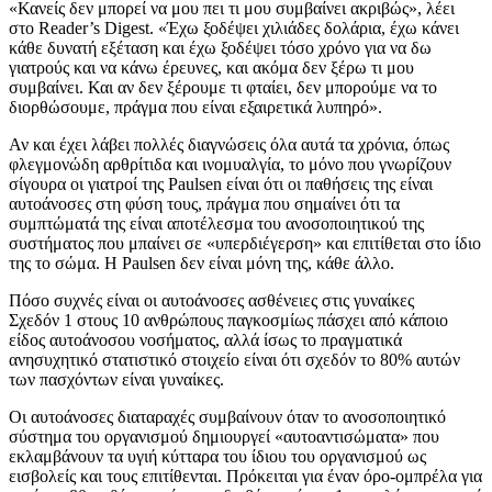
«Κανείς δεν μπορεί να μου πει τι μου συμβαίνει ακριβώς», λέει
στο Reader’s Digest. «Έχω ξοδέψει χιλιάδες δολάρια, έχω κάνει
κάθε δυνατή εξέταση και έχω ξοδέψει τόσο χρόνο για να δω
γιατρούς και να κάνω έρευνες, και ακόμα δεν ξέρω τι μου
συμβαίνει. Και αν δεν ξέρουμε τι φταίει, δεν μπορούμε να το
διορθώσουμε, πράγμα που είναι εξαιρετικά λυπηρό».
Αν και έχει λάβει πολλές διαγνώσεις όλα αυτά τα χρόνια, όπως
φλεγμονώδη αρθρίτιδα και ινομυαλγία, το μόνο που γνωρίζουν
σίγουρα οι γιατροί της Paulsen είναι ότι οι παθήσεις της είναι
αυτοάνοσες στη φύση τους, πράγμα που σημαίνει ότι τα
συμπτώματά της είναι αποτέλεσμα του ανοσοποιητικού της
συστήματος που μπαίνει σε «υπερδιέγερση» και επιτίθεται στο ίδιο
της το σώμα. Η Paulsen δεν είναι μόνη της, κάθε άλλο.
Πόσο συχνές είναι οι αυτοάνοσες ασθένειες στις γυναίκες
Σχεδόν 1 στους 10 ανθρώπους παγκοσμίως πάσχει από κάποιο
είδος αυτοάνοσου νοσήματος, αλλά ίσως το πραγματικά
ανησυχητικό στατιστικό στοιχείο είναι ότι σχεδόν το 80% αυτών
των πασχόντων είναι γυναίκες.
Οι αυτοάνοσες διαταραχές συμβαίνουν όταν το ανοσοποιητικό
σύστημα του οργανισμού δημιουργεί «αυτοαντισώματα» που
εκλαμβάνουν τα υγιή κύτταρα του ίδιου του οργανισμού ως
εισβολείς και τους επιτίθενται. Πρόκειται για έναν όρο-ομπρέλα για