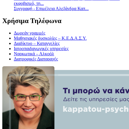
εκφοβισμό, τη...
Συγγραφή - Επιμέλεια Αλεξάνδρα Καπ...
Χρήσιμα Τηλέφωνα
Δωρεάν γραμμές
Μαθησιακές δυσκολίες – Κ.Ε.Δ.Α.Σ.Υ.
Διαδίκτυο – Καταγγελίες
Ιατροπαιδαγωγικές υπηρεσίες
Ναρκωτικά – Αλκοόλ
Διατροφικές Διαταραχές