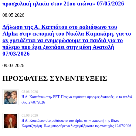
προσχολική ηλικία στον 21ου αιώνα» 07/05/2026
08.05.2026
Δήλωση της Α. Καππάτου στο ραδιόφωνο του
Alpha στην εκπομπή του Νικόλα Καμακάρη, για το
αν χρειάζεται να ενημερώσουμε τα παιδιά για το
πόλεμο που έχει ξεσπάσει στην μέση Ανατολή
07/03/2026
09.03.2026
ΠΡΟΣΦΑΤΕΣ ΣΥΝΕΝΤΕΥΞΕΙΣ
05.08.2026
Η Α. Καππάτου στην ΕΡΤ. Πως να περάσετε όμορφες διακοπές με τα παιδιά
σας. 27/07/2026
05.08.2026
Η Α. Καππάτου στο ραδιόφωνο του alpha, στην εκπομπή της Βίκυς
Καρατζαφέρη. Πως μπορούμε να διαχειριζόμαστε τις αποτυχίες 12/07/2026