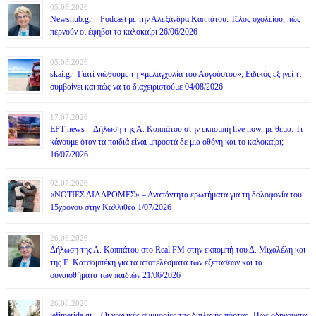
05.08.2026
Newshub.gr – Podcast με την Αλεξάνδρα Καππάτου: Τέλος σχολείου, πώς
περνούν οι έφηβοι το καλοκαίρι 26/06/2026
05.08.2026
skai.gr -Γιατί νιώθουμε τη «μελαγχολία του Αυγούστου»; Ειδικός εξηγεί τι
συμβαίνει και πώς να το διαχειριστούμε 04/08/2026
17.07.2026
ΕΡΤ news – Δήλωση της Α. Καππάτου στην εκπομπή live now, με θέμα: Τι
κάνουμε όταν τα παιδιά είναι μπροστά δε μια οθόνη και το καλοκαίρι;
16/07/2026
02.07.2026
«ΝΟΤΙΕΣ ΔΙΑΔΡΟΜΕΣ» – Αναπάντητα ερωτήματα για τη δολοφονία του
15χρονου στην Καλλιθέα 1/07/2026
26.06.2026
Δήλωση της Α. Καππάτου στο Real FM στην εκπομπή του Δ. Μιχαλέλη και
της Ε. Κατσαμπέκη για τα αποτελέσματα των εξετάσεων και τα
συναισθήματα των παιδιών 21/06/2026
26.06.2026
iefimerida.gr – Οι νεανικές συμμορίες της διπλανής πόρτας -Πώς οδηγούνται