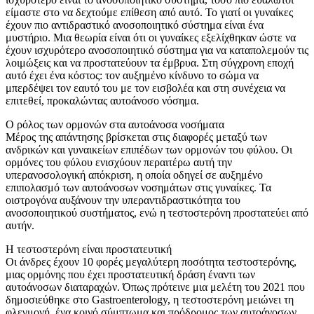
είμαστε στο να δεχτούμε επίθεση από αυτό. Το γιατί οι γυναίκες
έχουν πιο αντιδραστικό ανοσοποιητικό σύστημα είναι ένα
μυστήριο. Μια θεωρία είναι ότι οι γυναίκες εξελίχθηκαν ώστε να
έχουν ισχυρότερο ανοσοποιητικό σύστημα για να καταπολεμούν τις
λοιμώξεις και να προστατεύουν τα έμβρυα. Στη σύγχρονη εποχή
αυτό έχει ένα κόστος: τον αυξημένο κίνδυνο το σώμα να
μπερδέψει τον εαυτό του με τον εισβολέα και στη συνέχεια να
επιτεθεί, προκαλώντας αυτοάνοσο νόσημα.
Ο ρόλος των ορμονών στα αυτοάνοσα νοσήματα
Μέρος της απάντησης βρίσκεται στις διαφορές μεταξύ των
ανδρικών και γυναικείων επιπέδων των ορμονών του φύλου. Οι
ορμόνες του φύλου ενισχύουν περαιτέρω αυτή την
υπερανοσολογική απόκριση, η οποία οδηγεί σε αυξημένο
επιπολασμό των αυτοάνοσων νοσημάτων στις γυναίκες. Τα
οιστρογόνα αυξάνουν την υπεραντιδραστικότητα του
ανοσοποιητικού συστήματος, ενώ η τεστοστερόνη προστατεύει από
αυτήν.
Η τεστοστερόνη είναι προστατευτική
Οι άνδρες έχουν 10 φορές μεγαλύτερη ποσότητα τεστοστερόνης,
μιας ορμόνης που έχει προστατευτική δράση έναντι των
αυτοάνοσων διαταραχών. Όπως πρότεινε μια μελέτη του 2021 που
δημοσιεύθηκε στο Gastroenterology, η τεστοστερόνη μειώνει τη
φλεγμονή, ένα κοινό σύμπτωμα και πρόδρομος των αυτοάνοσων