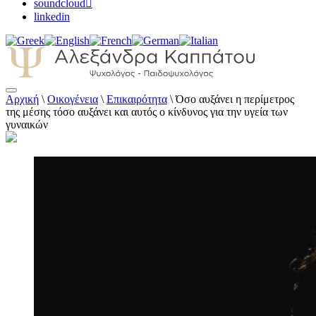
soundcloud
linkedin
Αρχική
\
Οικογένεια
\
Επικαιρότητα
\
Όσο αυξάνει η περίμετρος
Αλεξάνδρα Καππάτου Ψυχολόγος –
της μέσης τόσο αυξάνει και αυτός ο κίνδυνος για την υγεία των
Παιδοψυχολόγος
γυναικών