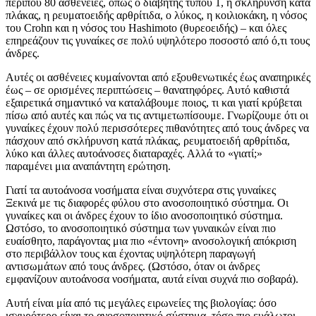
περίπου 80 ασθένειες, όπως ο διαβήτης τύπου 1, η σκλήρυνση κατά
πλάκας, η ρευματοειδής αρθρίτιδα, ο λύκος, η κοιλιοκάκη, η νόσος
του Crohn και η νόσος του Hashimoto (θυρεοειδής) – και όλες
επηρεάζουν τις γυναίκες σε πολύ υψηλότερο ποσοστό από ό,τι τους
άνδρες.
Αυτές οι ασθένειες κυμαίνονται από εξουθενωτικές έως αναπηρικές
έως – σε ορισμένες περιπτώσεις – θανατηφόρες. Αυτό καθιστά
εξαιρετικά σημαντικό να καταλάβουμε ποιος, τι και γιατί κρύβεται
πίσω από αυτές και πώς να τις αντιμετωπίσουμε. Γνωρίζουμε ότι οι
γυναίκες έχουν πολύ περισσότερες πιθανότητες από τους άνδρες να
πάσχουν από σκλήρυνση κατά πλάκας, ρευματοειδή αρθρίτιδα,
λύκο και άλλες αυτοάνοσες διαταραχές. Αλλά το «γιατί;»
παραμένει μια αναπάντητη ερώτηση.
Γιατί τα αυτοάνοσα νοσήματα είναι συχνότερα στις γυναίκες
Ξεκινά με τις διαφορές φύλου στο ανοσοποιητικό σύστημα. Οι
γυναίκες και οι άνδρες έχουν το ίδιο ανοσοποιητικό σύστημα.
Ωστόσο, το ανοσοποιητικό σύστημα των γυναικών είναι πιο
ευαίσθητο, παράγοντας μια πιο «έντονη» ανοσολογική απόκριση
στο περιβάλλον τους και έχοντας υψηλότερη παραγωγή
αντισωμάτων από τους άνδρες. (Ωστόσο, όταν οι άνδρες
εμφανίζουν αυτοάνοσα νοσήματα, αυτά είναι συχνά πιο σοβαρά).
Αυτή είναι μία από τις μεγάλες ειρωνείες της βιολογίας: όσο
ισχυρότερο είναι το ανοσοποιητικό σύστημα, τόσο πιο ευάλωτοι