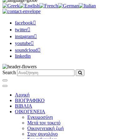
facebook
twitter
instagram
youtube
soundcloud
linkedin
Search
Αρχική
ΒΙΟΓΡΑΦΙΚΟ
ΒΙΒΛΙΑ
ΟΙΚΟΓΕΝΕΙΑ
Εγκυμοσύνη
Μετά τον τοκετό
Οικογενειακή ζωή
Στον ψυχολόγο