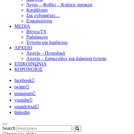
Άγχος – Φοβίες – Κρίσεις πανικού
Κατάθλιψη
Σας ενδιαφέρει…
Επικαιρότητα
MEDIA
Βίντεο/TV
Ραδιόφωνο
Έντυπα και διαδίκτυο
ΑΡΧΕΙΟ
Αρχείο – Περιοδικά
Αρχείο – Εφημερίδες και διάφορα έντυπα
ΕΠΙΚΟΙΝΩΝΙΑ
ΚΟΡΟΝΟΪΟΣ
facebook
twitter
instagram
youtube
soundcloud
linkedin
Search