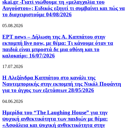
skai.gr -Γιατί νιώθουμε τη «μελαγχολία του
Αυγούστου»; Ειδικός εξηγεί τι συμβαίνει και πώς να
το διαχειριστούμε 04/08/2026
05.08.2026
ΕΡΤ news – Δήλωση της Α. Καππάτου στην
εκπομπή live now, με θέμα: Τι κάνουμε όταν τα
παιδιά είναι μπροστά δε μια οθόνη και το
καλοκαίρι; 16/07/2026
17.07.2026
H Αλεξάνδρα Καππάτου στο κανάλι της
Ναυτεμπορικής στην εκπομπή της Νικόλ Ποφάντη
για το άγχος των εξετάσεων 28/05/2026
04.06.2026
Ημερίδα του “The Laughing House” για την
ψυχική ανθεκτικότητα των παιδιών με θέμα:
«Ασφάλεια και ψυχική ανθεκτικότητα στην