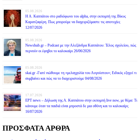
05.08.2026
Η Α. Καππάτου στο ραδιόφωνο του alpha, στην εκπομπή της Βίκυς
Καρατζαφέρη. Πως μπορούμε να διαχειριζόμαστε τις αποτυχίες
12/07/2026
05.08.2026
Newshub.gr – Podcast με την Αλεξάνδρα Καππάτου: Τέλος σχολείου, πώς
περνούν οι έφηβοι το καλοκαίρι 26/06/2026
05.08.2026
skai.gr -Γιατί νιώθουμε τη «μελαγχολία του Αυγούστου»; Ειδικός εξηγεί τι
συμβαίνει και πώς να το διαχειριστούμε 04/08/2026
17.07.2026
ΕΡΤ news – Δήλωση της Α. Καππάτου στην εκπομπή live now, με θέμα: Τι
κάνουμε όταν τα παιδιά είναι μπροστά δε μια οθόνη και το καλοκαίρι;
16/07/2026
ΠΡΟΣΦΑΤΑ ΑΡΘΡΑ