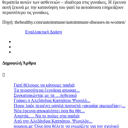
θεραπεία αυτών των ασθενειών – ιδιαίτερα στις γυναίκες. Η έρευνα
αυτή ξεκινά με την κατανόηση του γιατί τα αυτοάνοσα επηρεάζουν
περισσότερο τις γυναίκες.
Πηγή: thehealthy.com/autoimmune/autoimmune-diseases-in-women/
Εναλλακτική Δράση
Δημοφιλή Άρθρα
Γιατί θέλουμε να κάνουμε παιδιά;
Tα περισσότερα ζευγάρια αποφασ...
Συγκατοικώντας με τα …πεθερικά
Γράφει η Αλεξάνδρα Καππάτου Ψυχολό...
Ποιος λαός περιέχει υψηλά ποσοστά «ακραίας αιμομιξίας»;...
Νέα έρευνα αποκαλύπτει όσα θα ήθε...
Απιστία…. Να το πούμε στα παιδιά;
Από την Αλεξάνδρα Καππάτου, Ψυχολόγ...
nounou.gr: Όλα όσα θέλετε να γνωρίζετε για τον σχολικό