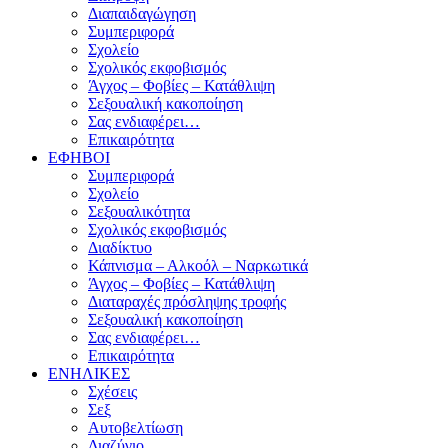
Διαπαιδαγώγηση
Συμπεριφορά
Σχολείο
Σχολικός εκφοβισμός
Άγχος – Φοβίες – Κατάθλιψη
Σεξουαλική κακοποίηση
Σας ενδιαφέρει…
Επικαιρότητα
ΕΦΗΒΟΙ
Συμπεριφορά
Σχολείο
Σεξουαλικότητα
Σχολικός εκφοβισμός
Διαδίκτυο
Κάπνισμα – Αλκοόλ – Ναρκωτικά
Άγχος – Φοβίες – Κατάθλιψη
Διαταραχές πρόσληψης τροφής
Σεξουαλική κακοποίηση
Σας ενδιαφέρει…
Επικαιρότητα
ΕΝΗΛΙΚΕΣ
Σχέσεις
Σεξ
Αυτοβελτίωση
Διαζύγιο