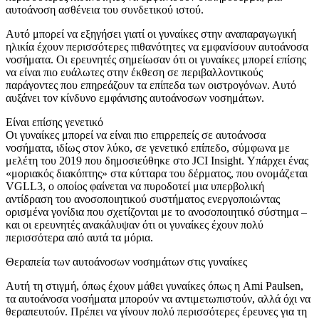
αυτοάνοση ασθένεια του συνδετικού ιστού.
Αυτό μπορεί να εξηγήσει γιατί οι γυναίκες στην αναπαραγωγική
ηλικία έχουν περισσότερες πιθανότητες να εμφανίσουν αυτοάνοσα
νοσήματα. Οι ερευνητές σημείωσαν ότι οι γυναίκες μπορεί επίσης
να είναι πιο ευάλωτες στην έκθεση σε περιβαλλοντικούς
παράγοντες που επηρεάζουν τα επίπεδα των οιστρογόνων. Αυτό
αυξάνει τον κίνδυνο εμφάνισης αυτοάνοσων νοσημάτων.
Είναι επίσης γενετικό
Οι γυναίκες μπορεί να είναι πιο επιρρεπείς σε αυτοάνοσα
νοσήματα, ιδίως στον λύκο, σε γενετικό επίπεδο, σύμφωνα με
μελέτη του 2019 που δημοσιεύθηκε στο JCI Insight. Υπάρχει ένας
«μοριακός διακόπτης» στα κύτταρα του δέρματος, που ονομάζεται
VGLL3, ο οποίος φαίνεται να πυροδοτεί μια υπερβολική
αντίδραση του ανοσοποιητικού συστήματος ενεργοποιώντας
ορισμένα γονίδια που σχετίζονται με το ανοσοποιητικό σύστημα –
και οι ερευνητές ανακάλυψαν ότι οι γυναίκες έχουν πολύ
περισσότερα από αυτά τα μόρια.
Θεραπεία των αυτοάνοσων νοσημάτων στις γυναίκες
Αυτή τη στιγμή, όπως έχουν μάθει γυναίκες όπως η Ami Paulsen,
τα αυτοάνοσα νοσήματα μπορούν να αντιμετωπιστούν, αλλά όχι να
θεραπευτούν. Πρέπει να γίνουν πολύ περισσότερες έρευνες για τη