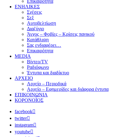
Επικαιρότητα
ΕΝΗΛΙΚΕΣ
Σχέσεις
Σεξ
Αυτοβελτίωση
Διαζύγιο
Άγχος – Φοβίες – Κρίσεις πανικού
Κατάθλιψη
Σας ενδιαφέρει…
Επικαιρότητα
MEDIA
Βίντεο/TV
Ραδιόφωνο
Έντυπα και διαδίκτυο
ΑΡΧΕΙΟ
Αρχείο – Περιοδικά
Αρχείο – Εφημερίδες και διάφορα έντυπα
ΕΠΙΚΟΙΝΩΝΙΑ
ΚΟΡΟΝΟΪΟΣ
facebook
twitter
instagram
youtube