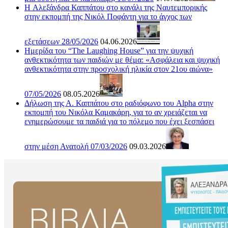
H Αλεξάνδρα Καππάτου στο κανάλι της Ναυτεμπορικής
στην εκπομπή της Νικόλ Ποφάντη για το άγχος των
εξετάσεων 28/05/2026
04.06.2026
Ημερίδα του “The Laughing House” για την ψυχική
ανθεκτικότητα των παιδιών με θέμα: «Ασφάλεια και ψυχική
ανθεκτικότητα στην προσχολική ηλικία στον 21ου αιώνα»
07/05/2026
08.05.2026
Δήλωση της Α. Καππάτου στο ραδιόφωνο του Alpha στην
εκπομπή του Νικόλα Καμακάρη, για το αν χρειάζεται να
ενημερώσουμε τα παιδιά για το πόλεμο που έχει ξεσπάσει
στην μέση Ανατολή 07/03/2026
09.03.2026