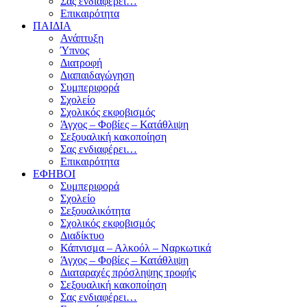
Σας ενδιαφέρει…
Επικαιρότητα
ΠΑΙΔΙΑ
Ανάπτυξη
Ύπνος
Διατροφή
Διαπαιδαγώγηση
Συμπεριφορά
Σχολείο
Σχολικός εκφοβισμός
Άγχος – Φοβίες – Κατάθλιψη
Σεξουαλική κακοποίηση
Σας ενδιαφέρει…
Επικαιρότητα
ΕΦΗΒΟΙ
Συμπεριφορά
Σχολείο
Σεξουαλικότητα
Σχολικός εκφοβισμός
Διαδίκτυο
Κάπνισμα – Αλκοόλ – Ναρκωτικά
Άγχος – Φοβίες – Κατάθλιψη
Διαταραχές πρόσληψης τροφής
Σεξουαλική κακοποίηση
Σας ενδιαφέρει…