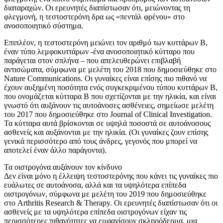
διαταραχών. Οι ερευνητές διαπίστωσαν ότι, μειώνοντας τη
φλεγμονή, η τεστοστερόνη δρα ως «πεντάλ φρένου» στο
ανοσοποιητικό σύστημα.
Επιπλέον, η τεστοστερόνη μειώνει τον αριθμό των κυττάρων Β,
έναν τύπο λεμφοκυττάρων -ένα ανοσοποιητικό κύτταρο που
παράγεται στον σπλήνα – που απελευθερώνει επιβλαβή
αντισώματα, σύμφωνα με μελέτη του 2018 που δημοσιεύθηκε στο
Nature Communications. Οι γυναίκες είναι επίσης πιο πιθανό να
έχουν αυξημένη ποσότητα ενός συγκεκριμένου τύπου κυττάρων Β,
που ονομάζεται κύτταρα Β που σχετίζονται με την ηλικία, και είναι
γνωστό ότι αυξάνουν τις αυτοάνοσες ασθένειες, σημείωσε μελέτη
του 2017 που δημοσιεύθηκε στο Journal of Clinical Investigation.
Τα κύτταρα αυτά βρίσκονται σε υψηλά ποσοστά σε αυτοάνοσους
ασθενείς και αυξάνονται με την ηλικία. (Οι γυναίκες ζουν επίσης
γενικά περισσότερο από τους άνδρες, γεγονός που μπορεί να
αποτελεί έναν άλλο παράγοντα).
Τα οιστρογόνα αυξάνουν τον κίνδυνο
Δεν είναι μόνο η έλλειψη τεστοστερόνης που κάνει τις γυναίκες πιο
ευάλωτες σε αυτοάνοσα, αλλά και τα υψηλότερα επίπεδα
οιστρογόνων, σύμφωνα με μελέτη του 2019 που δημοσιεύθηκε
στο Arthritis Research & Therapy. Οι ερευνητές διαπίστωσαν ότι οι
ασθενείς με τα υψηλότερα επίπεδα οιστρογόνων είχαν τις
περισσότερες πιθανότητες να εμφανίσουν σκληρόδερμα, μια