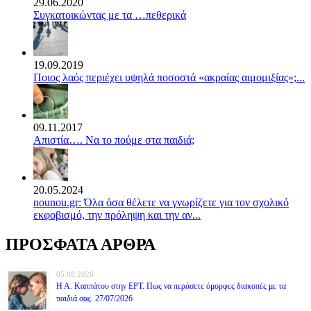
29.06.2020
Συγκατοικώντας με τα …πεθερικά
19.09.2019
Ποιος λαός περιέχει υψηλά ποσοστά «ακραίας αιμομιξίας»;...
09.11.2017
Απιστία…. Να το πούμε στα παιδιά;
20.05.2024
nounou.gr: Όλα όσα θέλετε να γνωρίζετε για τον σχολικό
εκφοβισμό, την πρόληψη και την αν...
ΠΡΟΣΦΑΤΑ ΑΡΘΡΑ
05.08.2026
Η Α. Καππάτου στην ΕΡΤ. Πως να περάσετε όμορφες διακοπές με τα
παιδιά σας. 27/07/2026