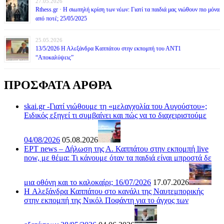
27.05.2026
Rthess.gr · Η σιωπηλή κρίση των νέων: Γιατί τα παιδιά μας νιώθουν πιο μόνα
από ποτέ; 25/05/2025
25.05.2026
13/5/2026 Η Αλεξάνδρα Καππάτου στην εκπομπή του ΑΝΤ1
“Αποκαλύψεις”
ΠΡΟΣΦΑΤΑ ΑΡΘΡΑ
skai.gr -Γιατί νιώθουμε τη «μελαγχολία του Αυγούστου»;
Ειδικός εξηγεί τι συμβαίνει και πώς να το διαχειριστούμε
04/08/2026
05.08.2026
ΕΡΤ news – Δήλωση της Α. Καππάτου στην εκπομπή live
now, με θέμα: Τι κάνουμε όταν τα παιδιά είναι μπροστά δε
μια οθόνη και το καλοκαίρι; 16/07/2026
17.07.2026
H Αλεξάνδρα Καππάτου στο κανάλι της Ναυτεμπορικής
στην εκπομπή της Νικόλ Ποφάντη για το άγχος των