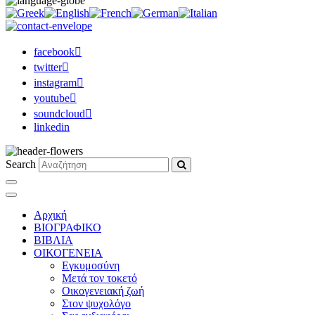
facebook
twitter
instagram
youtube
soundcloud
linkedin
Search
Αρχική
ΒΙΟΓΡΑΦΙΚΟ
ΒΙΒΛΙΑ
ΟΙΚΟΓΕΝΕΙΑ
Εγκυμοσύνη
Μετά τον τοκετό
Οικογενειακή ζωή
Στον ψυχολόγο