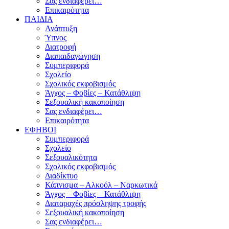
Σας ενδιαφέρει…
Επικαιρότητα
ΠΑΙΔΙΑ
Ανάπτυξη
Ύπνος
Διατροφή
Διαπαιδαγώγηση
Συμπεριφορά
Σχολείο
Σχολικός εκφοβισμός
Άγχος – Φοβίες – Κατάθλιψη
Σεξουαλική κακοποίηση
Σας ενδιαφέρει…
Επικαιρότητα
ΕΦΗΒΟΙ
Συμπεριφορά
Σχολείο
Σεξουαλικότητα
Σχολικός εκφοβισμός
Διαδίκτυο
Κάπνισμα – Αλκοόλ – Ναρκωτικά
Άγχος – Φοβίες – Κατάθλιψη
Διαταραχές πρόσληψης τροφής
Σεξουαλική κακοποίηση
Σας ενδιαφέρει…