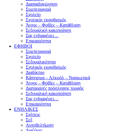
Διαπαιδαγώγηση
Συμπεριφορά
Σχολείο
Σχολικός εκφοβισμός
Άγχος – Φοβίες – Κατάθλιψη
Σεξουαλική κακοποίηση
Σας ενδιαφέρει…
Επικαιρότητα
ΕΦΗΒΟΙ
Συμπεριφορά
Σχολείο
Σεξουαλικότητα
Σχολικός εκφοβισμός
Διαδίκτυο
Κάπνισμα – Αλκοόλ – Ναρκωτικά
Άγχος – Φοβίες – Κατάθλιψη
Διαταραχές πρόσληψης τροφής
Σεξουαλική κακοποίηση
Σας ενδιαφέρει…
Επικαιρότητα
ΕΝΗΛΙΚΕΣ
Σχέσεις
Σεξ
Αυτοβελτίωση
Διαζύγιο