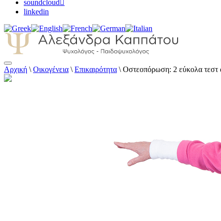
soundcloud
linkedin
Αρχική
\
Οικογένεια
\
Επικαιρότητα
\
Οστεοπόρωση: 2 εύκολα τεστ 
Αλεξάνδρα Καππάτου Ψυχολόγος – Παιδοψ