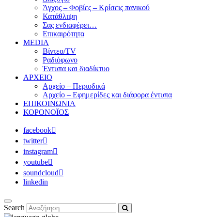
Άγχος – Φοβίες – Κρίσεις πανικού
Κατάθλιψη
Σας ενδιαφέρει…
Επικαιρότητα
MEDIA
Βίντεο/TV
Ραδιόφωνο
Έντυπα και διαδίκτυο
ΑΡΧΕΙΟ
Αρχείο – Περιοδικά
Αρχείο – Εφημερίδες και διάφορα έντυπα
ΕΠΙΚΟΙΝΩΝΙΑ
ΚΟΡΟΝΟΪΟΣ
facebook
twitter
instagram
youtube
soundcloud
linkedin
Search