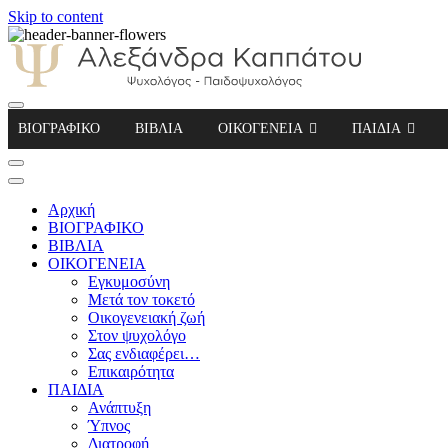
Skip to content
Αλεξάνδρα Καππάτου Ψυχολόγος – Παιδοψ
ΒΙΟΓΡΑΦΙΚΟ
ΒΙΒΛΙΑ
ΟΙΚΟΓΕΝΕΙΑ
ΠΑΙΔΙΑ
Αρχική
ΒΙΟΓΡΑΦΙΚΟ
ΒΙΒΛΙΑ
ΟΙΚΟΓΕΝΕΙΑ
Εγκυμοσύνη
Μετά τον τοκετό
Οικογενειακή ζωή
Στον ψυχολόγο
Σας ενδιαφέρει…
Επικαιρότητα
ΠΑΙΔΙΑ
Ανάπτυξη
Ύπνος
Διατροφή