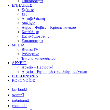
Επικαιρότητα
ΕΝΗΛΙΚΕΣ
Σχέσεις
Σεξ
Αυτοβελτίωση
Διαζύγιο
Άγχος – Φοβίες – Κρίσεις πανικού
Κατάθλιψη
Σας ενδιαφέρει…
Επικαιρότητα
MEDIA
Βίντεο/TV
Ραδιόφωνο
Έντυπα και διαδίκτυο
ΑΡΧΕΙΟ
Αρχείο – Περιοδικά
Αρχείο – Εφημερίδες και διάφορα έντυπα
ΕΠΙΚΟΙΝΩΝΙΑ
ΚΟΡΟΝΟΪΟΣ
facebook
twitter
instagram
youtube