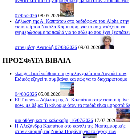
ανθεκτικότητα στην προσχολική ηλικία στον 21ου αιώνα»
07/05/2026
08.05.2026
Δήλωση της Α. Καππάτου στο ραδιόφωνο του Alpha στην
εκπομπή του Νικόλα Καμακάρη, για το αν χρειάζεται να
ενημερώσουμε τα παιδιά για το πόλεμο που έχει ξεσπάσει
στην μέση Ανατολή 07/03/2026
09.03.2026
ΠΡΟΣΦΑΤΑ ΒΙΒΛΙΑ
skai.gr -Γιατί νιώθουμε τη «μελαγχολία του Αυγούστου»;
Ειδικός εξηγεί τι συμβαίνει και πώς να το διαχειριστούμε
04/08/2026
05.08.2026
ΕΡΤ news – Δήλωση της Α. Καππάτου στην εκπομπή live
now, με θέμα: Τι κάνουμε όταν τα παιδιά είναι μπροστά δε
μια οθόνη και το καλοκαίρι; 16/07/2026
17.07.2026
H Αλεξάνδρα Καππάτου στο κανάλι της Ναυτεμπορικής
στην εκπομπή της Νικόλ Ποφάντη για το άγχος των