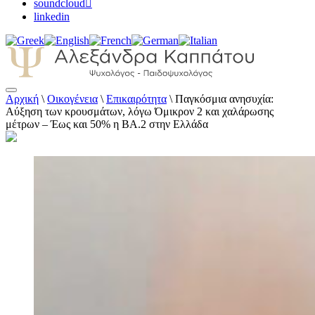
soundcloud
linkedin
Αρχική
\
Οικογένεια
\
Επικαιρότητα
\
Παγκόσμια ανησυχία:
Αλεξάνδρα Καππάτου Ψυχολόγος –
Αύξηση των κρουσμάτων, λόγω Όμικρον 2 και χαλάρωσης
Παιδοψυχολόγος
μέτρων – Έως και 50% η ΒΑ.2 στην Ελλάδα