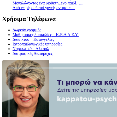
Mεγαλώνοντας ένα υιοθετημένο παιδί…...
Aπό νωρίς οι θετοί γονείς αντιμετω...
Χρήσιμα Τηλέφωνα
Δωρεάν γραμμές
Μαθησιακές δυσκολίες – Κ.Ε.Δ.Α.Σ.Υ.
Διαδίκτυο – Καταγγελίες
Ιατροπαιδαγωγικές υπηρεσίες
Ναρκωτικά – Αλκοόλ
Διατροφικές Διαταραχές