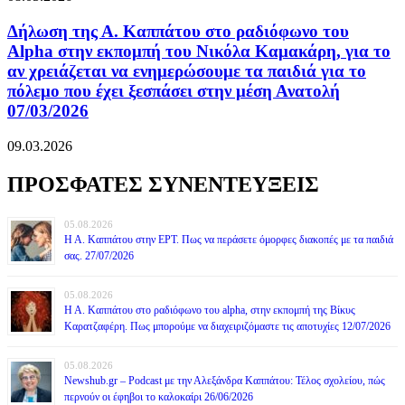
Δήλωση της Α. Καππάτου στο ραδιόφωνο του
Alpha στην εκπομπή του Νικόλα Καμακάρη, για το
αν χρειάζεται να ενημερώσουμε τα παιδιά για το
πόλεμο που έχει ξεσπάσει στην μέση Ανατολή
07/03/2026
09.03.2026
ΠΡΟΣΦΑΤΕΣ ΣΥΝΕΝΤΕΥΞΕΙΣ
05.08.2026
Η Α. Καππάτου στην ΕΡΤ. Πως να περάσετε όμορφες διακοπές με τα παιδιά
σας. 27/07/2026
05.08.2026
Η Α. Καππάτου στο ραδιόφωνο του alpha, στην εκπομπή της Βίκυς
Καρατζαφέρη. Πως μπορούμε να διαχειριζόμαστε τις αποτυχίες 12/07/2026
05.08.2026
Newshub.gr – Podcast με την Αλεξάνδρα Καππάτου: Τέλος σχολείου, πώς
περνούν οι έφηβοι το καλοκαίρι 26/06/2026