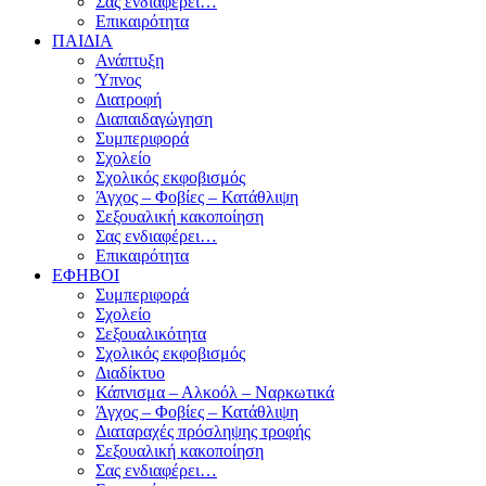
Σας ενδιαφέρει…
Επικαιρότητα
ΠΑΙΔΙΑ
Ανάπτυξη
Ύπνος
Διατροφή
Διαπαιδαγώγηση
Συμπεριφορά
Σχολείο
Σχολικός εκφοβισμός
Άγχος – Φοβίες – Κατάθλιψη
Σεξουαλική κακοποίηση
Σας ενδιαφέρει…
Επικαιρότητα
ΕΦΗΒΟΙ
Συμπεριφορά
Σχολείο
Σεξουαλικότητα
Σχολικός εκφοβισμός
Διαδίκτυο
Κάπνισμα – Αλκοόλ – Ναρκωτικά
Άγχος – Φοβίες – Κατάθλιψη
Διαταραχές πρόσληψης τροφής
Σεξουαλική κακοποίηση
Σας ενδιαφέρει…