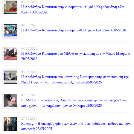
04.06.2026
H Αλεξάνδρα Καππάτου στην εκπομπή του Μιχάλη Κεφαλογιάννη «Ζω
Καλά» 30/05/2026
04.06.2026
H Αλεξάνδρα Καππάτου στην εκπομπή «Καλημέρα Ελλάδα» 08/05/2026
04.06.2026
H Αλεξάνδρα Καππάτου στο MEGA στην εκπομπή με την Μάιρα Mπάρμπα
28/05/2026
04.06.2026
H Αλεξάνδρα Καππάτου στο κανάλι της Ναυτεμπορικής στην εκπομπή της
Νικόλ Ποφάντη για το άγχος των εξετάσεων 28/05/2026
02.06.2026
FLASH – Γυναικοκτονίες: Χιλιάδες γυναίκες δολοφονούνται παγκοσμίως
κάθε χρόνο – Τα «σημάδια» πριν το έγκλημα 02/06/2026
27.05.2026
Rthess.gr · Η σιωπηλή κρίση των νέων: Γιατί τα παιδιά μας νιώθουν πιο μόνα
από ποτέ; 25/05/2025