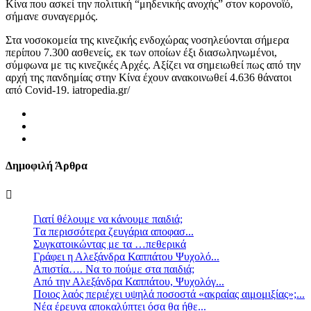
Κίνα που ασκεί την πολιτική “μηδενικής ανοχής” στον κορονοϊό,
σήμανε συναγερμός.
Στα νοσοκομεία της κινεζικής ενδοχώρας νοσηλεύονται σήμερα
περίπου 7.300 ασθενείς, εκ των οποίων έξι διασωληνωμένοι,
σύμφωνα με τις κινεζικές Αρχές. Αξίζει να σημειωθεί πως από την
αρχή της πανδημίας στην Κίνα έχουν ανακοινωθεί 4.636 θάνατοι
από Covid-19. iatropedia.gr/
Δημοφιλή Άρθρα
Γιατί θέλουμε να κάνουμε παιδιά;
Tα περισσότερα ζευγάρια αποφασ...
Συγκατοικώντας με τα …πεθερικά
Γράφει η Αλεξάνδρα Καππάτου Ψυχολό...
Απιστία…. Να το πούμε στα παιδιά;
Από την Αλεξάνδρα Καππάτου, Ψυχολόγ...
Ποιος λαός περιέχει υψηλά ποσοστά «ακραίας αιμομιξίας»;...
Νέα έρευνα αποκαλύπτει όσα θα ήθε...