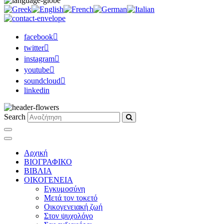
facebook
twitter
instagram
youtube
soundcloud
linkedin
Search
Αρχική
ΒΙΟΓΡΑΦΙΚΟ
ΒΙΒΛΙΑ
ΟΙΚΟΓΕΝΕΙΑ
Εγκυμοσύνη
Μετά τον τοκετό
Οικογενειακή ζωή
Στον ψυχολόγο