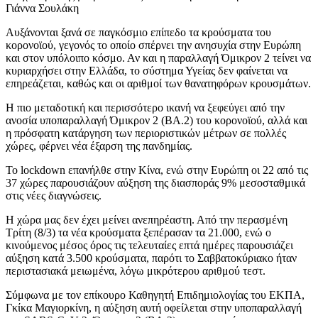
Γιάννα Σουλάκη
Αυξάνονται ξανά σε παγκόσμιο επίπεδο τα κρούσματα του
κορονοϊού, γεγονός το οποίο σπέρνει την ανησυχία στην Ευρώπη
και στον υπόλοιπο κόσμο. Αν και η παραλλαγή Όμικρον 2 τείνει να
κυριαρχήσει στην Ελλάδα, το σύστημα Υγείας δεν φαίνεται να
επηρεάζεται, καθώς και οι αριθμοί των θανατηφόρων κρουσμάτων.
Η πιο μεταδοτική και περισσότερο ικανή να ξεφεύγει από την
ανοσία υποπαραλλαγή Όμικρον 2 (ΒΑ.2) του κορονοϊού, αλλά και
η πρόσφατη κατάργηση των περιοριστικών μέτρων σε πολλές
χώρες, φέρνει νέα έξαρση της πανδημίας.
Το lockdown επανήλθε στην Κίνα, ενώ στην Ευρώπη οι 22 από τις
37 χώρες παρουσιάζουν αύξηση της διασποράς 9% μεσοσταθμικά
στις νέες διαγνώσεις.
Η χώρα μας δεν έχει μείνει ανεπηρέαστη. Από την περασμένη
Τρίτη (8/3) τα νέα κρούσματα ξεπέρασαν τα 21.000, ενώ ο
κινούμενος μέσος όρος τις τελευταίες επτά ημέρες παρουσιάζει
αύξηση κατά 3.500 κρούσματα, παρότι το Σαββατοκύριακο ήταν
περιστασιακά μειωμένα, λόγω μικρότερου αριθμού τεστ.
Σύμφωνα με τον επίκουρο Καθηγητή Επιδημιολογίας του ΕΚΠΑ,
Γκίκα Μαγιορκίνη, η αύξηση αυτή οφείλεται στην υποπαραλλαγή