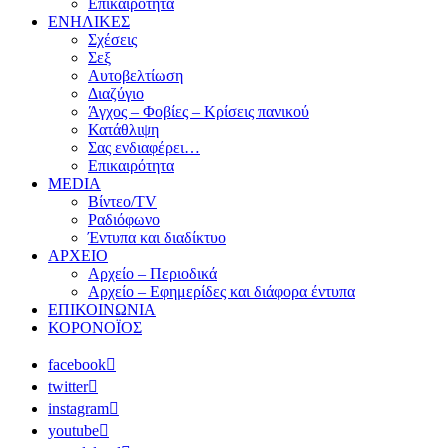
Επικαιρότητα
ΕΝΗΛΙΚΕΣ
Σχέσεις
Σεξ
Αυτοβελτίωση
Διαζύγιο
Άγχος – Φοβίες – Κρίσεις πανικού
Κατάθλιψη
Σας ενδιαφέρει…
Επικαιρότητα
MEDIA
Βίντεο/TV
Ραδιόφωνο
Έντυπα και διαδίκτυο
ΑΡΧΕΙΟ
Αρχείο – Περιοδικά
Αρχείο – Εφημερίδες και διάφορα έντυπα
ΕΠΙΚΟΙΝΩΝΙΑ
ΚΟΡΟΝΟΪΟΣ
facebook
twitter
instagram
youtube