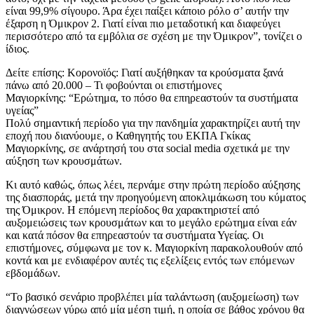
είναι 99,9% σίγουρο. Άρα έχει παίξει κάποιο ρόλο σ’ αυτήν την
έξαρση η Όμικρον 2. Γιατί είναι πιο μεταδοτική και διαφεύγει
περισσότερο από τα εμβόλια σε σχέση με την Όμικρον”, τονίζει ο
ίδιος.
Δείτε επίσης: Κορονοϊός: Γιατί αυξήθηκαν τα κρούσματα ξανά
πάνω από 20.000 – Τι φοβούνται οι επιστήμονες
Μαγιορκίνης: “Ερώτημα, το πόσο θα επηρεαστούν τα συστήματα
υγείας”
Πολύ σημαντική περίοδο για την πανδημία χαρακτηρίζει αυτή την
εποχή που διανύουμε, ο Καθηγητής του ΕΚΠΑ Γκίκας
Μαγιορκίνης, σε ανάρτησή του στα social media σχετικά με την
αύξηση των κρουσμάτων.
Κι αυτό καθώς, όπως λέει, περνάμε στην πρώτη περίοδο αύξησης
της διασποράς, μετά την προηγούμενη αποκλιμάκωση του κύματος
της Όμικρον. Η επόμενη περίοδος θα χαρακτηριστεί από
αυξομειώσεις των κρουσμάτων και το μεγάλο ερώτημα είναι εάν
και κατά πόσον θα επηρεαστούν τα συστήματα Υγείας. Οι
επιστήμονες, σύμφωνα με τον κ. Μαγιορκίνη παρακολουθούν από
κοντά και με ενδιαφέρον αυτές τις εξελίξεις εντός των επόμενων
εβδομάδων.
“Το βασικό σενάριο προβλέπει μία ταλάντωση (αυξομείωση) των
διαγνώσεων γύρω από μία μέση τιμή, η οποία σε βάθος χρόνου θα