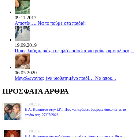
09.11.2017
Απιστία…. Να το πούμε στα παιδιά;
19.09.2019
Ποιος λαός περιέχει υψηλά ποσοστά «ακραίας αιμομιξίας»;...
06.05.2020
Mεγαλώνοντας ένα υιοθετημένο παιδί… Να αποκ...
ΠΡΟΣΦΑΤΑ ΑΡΘΡΑ
05.08.2026
Η Α. Καππάτου στην ΕΡΤ. Πως να περάσετε όμορφες διακοπές με τα
παιδιά σας. 27/07/2026
05.08.2026
Η Α. Καππάτου στο ραδιόφωνο του alpha, στην εκπομπή της Βίκυς