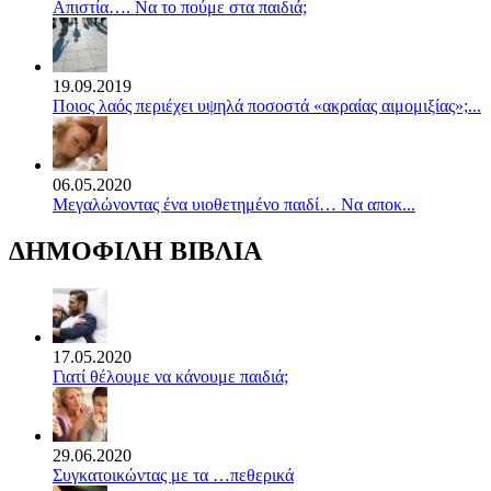
Απιστία…. Να το πούμε στα παιδιά;
19.09.2019
Ποιος λαός περιέχει υψηλά ποσοστά «ακραίας αιμομιξίας»;...
06.05.2020
Mεγαλώνοντας ένα υιοθετημένο παιδί… Να αποκ...
ΔΗΜΟΦΙΛΗ ΒΙΒΛΙΑ
17.05.2020
Γιατί θέλουμε να κάνουμε παιδιά;
29.06.2020
Συγκατοικώντας με τα …πεθερικά