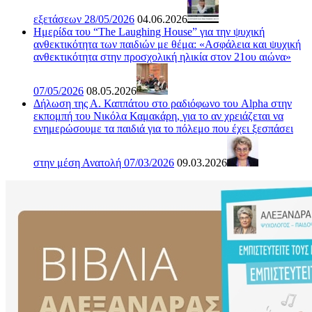
εξετάσεων 28/05/2026
04.06.2026
Ημερίδα του “The Laughing House” για την ψυχική
ανθεκτικότητα των παιδιών με θέμα: «Ασφάλεια και ψυχική
ανθεκτικότητα στην προσχολική ηλικία στον 21ου αιώνα»
07/05/2026
08.05.2026
Δήλωση της Α. Καππάτου στο ραδιόφωνο του Alpha στην
εκπομπή του Νικόλα Καμακάρη, για το αν χρειάζεται να
ενημερώσουμε τα παιδιά για το πόλεμο που έχει ξεσπάσει
στην μέση Ανατολή 07/03/2026
09.03.2026