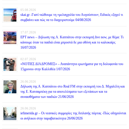
05.08.2026
skai.gr -Γιατί νιώθουμε τη «μελαγχολία του Αυγούστου»; Ειδικός εξηγεί τι
συμβαίνει και πώς να το διαχειριστούμε 04/08/2026
17.07.2026
ΕΡΤ news – Δήλωση της Α. Καππάτου στην εκπομπή live now, με θέμα: Τι
κάνουμε όταν τα παιδιά είναι μπροστά δε μια οθόνη και το καλοκαίρι;
16/07/2026
02.07.2026
«ΝΟΤΙΕΣ ΔΙΑΔΡΟΜΕΣ» – Αναπάντητα ερωτήματα για τη δολοφονία του
15χρονου στην Καλλιθέα 1/07/2026
26.06.2026
Δήλωση της Α. Καππάτου στο Real FM στην εκπομπή του Δ. Μιχαλέλη και
της Ε. Κατσαμπέκη για τα αποτελέσματα των εξετάσεων και τα
συναισθήματα των παιδιών 21/06/2026
26.06.2026
iefimerida.gr – Οι νεανικές συμμορίες της διπλανής πόρτας -Πώς οδηγούνται
οι ανήλικοι στην παραβατικότητα 26/06/2026