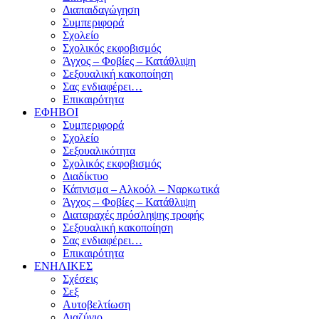
Διαπαιδαγώγηση
Συμπεριφορά
Σχολείο
Σχολικός εκφοβισμός
Άγχος – Φοβίες – Κατάθλιψη
Σεξουαλική κακοποίηση
Σας ενδιαφέρει…
Επικαιρότητα
ΕΦΗΒΟΙ
Συμπεριφορά
Σχολείο
Σεξουαλικότητα
Σχολικός εκφοβισμός
Διαδίκτυο
Κάπνισμα – Αλκοόλ – Ναρκωτικά
Άγχος – Φοβίες – Κατάθλιψη
Διαταραχές πρόσληψης τροφής
Σεξουαλική κακοποίηση
Σας ενδιαφέρει…
Επικαιρότητα
ΕΝΗΛΙΚΕΣ
Σχέσεις
Σεξ
Αυτοβελτίωση
Διαζύγιο