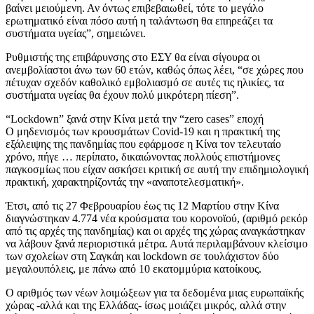
βαίνει μειούμενη. Αν όντως επιβεβαιωθεί, τότε το μεγάλο
ερωτηματικό είναι πόσο αυτή η ταλάντωση θα επηρεάζει τα
συστήματα υγείας”, σημειώνει.
Ρυθμιστής της επιβάρυνσης στο ΕΣΥ θα είναι σίγουρα οι
ανεμβολίαστοι άνω των 60 ετών, καθώς όπως λέει, “σε χώρες που
πέτυχαν σχεδόν καθολικό εμβολιασμό σε αυτές τις ηλικίες, τα
συστήματα υγείας θα έχουν πολύ μικρότερη πίεση”.
“Lockdown” ξανά στην Κίνα μετά την “zero cases” εποχή
Ο μηδενισμός των κρουσμάτων Covid-19 και η πρακτική της
εξάλειψης της πανδημίας που εφάρμοσε η Κίνα τον τελευταίο
χρόνο, πήγε … περίπατο, δικαιώνοντας πολλούς επιστήμονες
παγκοσμίως που είχαν ασκήσει κριτική σε αυτή την επιδημιολογική
πρακτική, χαρακτηρίζοντάς την «αναποτελεσματική».
Έτσι, από τις 27 Φεβρουαρίου έως τις 12 Μαρτίου στην Κίνα
διαγνώστηκαν 4.774 νέα κρούσματα του κορονοϊού, (αριθμό ρεκόρ
από τις αρχές της πανδημίας) και οι αρχές της χώρας αναγκάστηκαν
να λάβουν ξανά περιοριστικά μέτρα. Αυτά περιλαμβάνουν κλείσιμο
των σχολείων στη Σαγκάη και lockdown σε τουλάχιστον δύο
μεγαλουπόλεις, με πάνω από 10 εκατομμύρια κατοίκους.
Ο αριθμός των νέων λοιμώξεων για τα δεδομένα μιας ευρωπαϊκής
χώρας -αλλά και της Ελλάδας- ίσως μοιάζει μικρός, αλλά στην