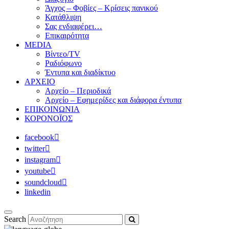
Άγχος – Φοβίες – Κρίσεις πανικού
Κατάθλιψη
Σας ενδιαφέρει…
Επικαιρότητα
MEDIA
Βίντεο/TV
Ραδιόφωνο
Έντυπα και διαδίκτυο
ΑΡΧΕΙΟ
Αρχείο – Περιοδικά
Αρχείο – Εφημερίδες και διάφορα έντυπα
ΕΠΙΚΟΙΝΩΝΙΑ
ΚΟΡΟΝΟΪΟΣ
facebook
twitter
instagram
youtube
soundcloud
linkedin
Search