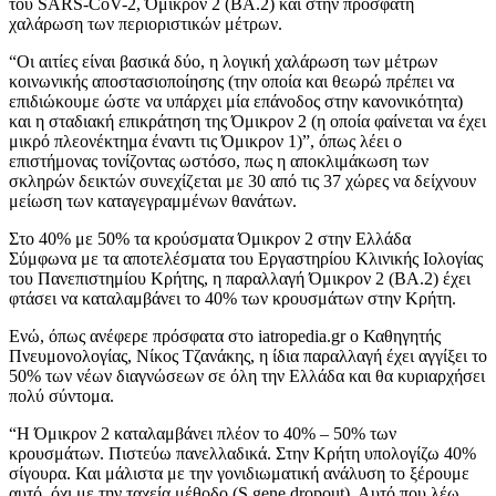
του SARS-CoV-2, Όμικρον 2 (BA.2) και στην πρόσφατη
χαλάρωση των περιοριστικών μέτρων.
“Οι αιτίες είναι βασικά δύο, η λογική χαλάρωση των μέτρων
κοινωνικής αποστασιοποίησης (την οποία και θεωρώ πρέπει να
επιδιώκουμε ώστε να υπάρχει μία επάνοδος στην κανονικότητα)
και η σταδιακή επικράτηση της Όμικρον 2 (η οποία φαίνεται να έχει
μικρό πλεονέκτημα έναντι τις Όμικρον 1)”, όπως λέει ο
επιστήμονας τονίζοντας ωστόσο, πως η αποκλιμάκωση των
σκληρών δεικτών συνεχίζεται με 30 από τις 37 χώρες να δείχνουν
μείωση των καταγεγραμμένων θανάτων.
Στο 40% με 50% τα κρούσματα Όμικρον 2 στην Ελλάδα
Σύμφωνα με τα αποτελέσματα του Εργαστηρίου Κλινικής Ιολογίας
του Πανεπιστημίου Κρήτης, η παραλλαγή Όμικρον 2 (ΒΑ.2) έχει
φτάσει να καταλαμβάνει το 40% των κρουσμάτων στην Κρήτη.
Ενώ, όπως ανέφερε πρόσφατα στο iatropedia.gr ο Καθηγητής
Πνευμονολογίας, Νίκος Τζανάκης, η ίδια παραλλαγή έχει αγγίξει το
50% των νέων διαγνώσεων σε όλη την Ελλάδα και θα κυριαρχήσει
πολύ σύντομα.
“Η Όμικρον 2 καταλαμβάνει πλέον το 40% – 50% των
κρουσμάτων. Πιστεύω πανελλαδικά. Στην Κρήτη υπολογίζω 40%
σίγουρα. Και μάλιστα με την γονιδιωματική ανάλυση το ξέρουμε
αυτό, όχι με την ταχεία μέθοδο (S gene dropout). Αυτό που λέω