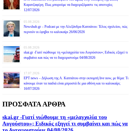
Καρατζαφέρη. Πως μπορούμε να διαχειριζόμαστε τις αποτυχίες
12/07/2026
05.08.2026
Newshub.gr – Podcast με την Αλεξάνδρα Καππάτου: Τέλος σχολείου, πώς
περνούν οι έφηβοι το καλοκαίρι 26/06/2026
05.08.2026
skai.gr -Γιατί νιώθουμε τη «μελαγχολία του Αυγούστου»; Ειδικός εξηγεί τι
συμβαίνει και πώς να το διαχειριστούμε 04/08/2026
17.07.2026
ΕΡΤ news – Δήλωση της Α. Καππάτου στην εκπομπή live now, με θέμα: Τι
κάνουμε όταν τα παιδιά είναι μπροστά δε μια οθόνη και το καλοκαίρι;
16/07/2026
ΠΡΟΣΦΑΤΑ ΑΡΘΡΑ
skai.gr -Γιατί νιώθουμε τη «μελαγχολία του
Αυγούστου»; Ειδικός εξηγεί τι συμβαίνει και πώς να
το διαχειριστούμε 04/08/2026