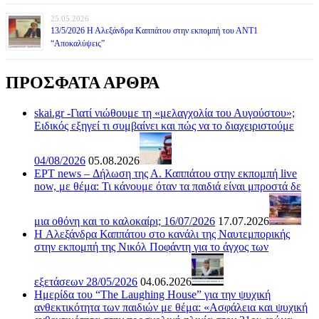
25.05.2026
13/5/2026 Η Αλεξάνδρα Καππάτου στην εκπομπή του ΑΝΤ1
“Αποκαλύψεις”
ΠΡΟΣΦΑΤΑ ΑΡΘΡΑ
skai.gr -Γιατί νιώθουμε τη «μελαγχολία του Αυγούστου»;
Ειδικός εξηγεί τι συμβαίνει και πώς να το διαχειριστούμε
04/08/2026
05.08.2026
ΕΡΤ news – Δήλωση της Α. Καππάτου στην εκπομπή live
now, με θέμα: Τι κάνουμε όταν τα παιδιά είναι μπροστά δε
μια οθόνη και το καλοκαίρι; 16/07/2026
17.07.2026
H Αλεξάνδρα Καππάτου στο κανάλι της Ναυτεμπορικής
στην εκπομπή της Νικόλ Ποφάντη για το άγχος των
εξετάσεων 28/05/2026
04.06.2026
Ημερίδα του “The Laughing House” για την ψυχική
ανθεκτικότητα των παιδιών με θέμα: «Ασφάλεια και ψυχική