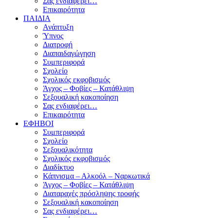
Σας ενδιαφέρει…
Επικαιρότητα
ΠΑΙΔΙΑ
Ανάπτυξη
Ύπνος
Διατροφή
Διαπαιδαγώγηση
Συμπεριφορά
Σχολείο
Σχολικός εκφοβισμός
Άγχος – Φοβίες – Κατάθλιψη
Σεξουαλική κακοποίηση
Σας ενδιαφέρει…
Επικαιρότητα
ΕΦΗΒΟΙ
Συμπεριφορά
Σχολείο
Σεξουαλικότητα
Σχολικός εκφοβισμός
Διαδίκτυο
Κάπνισμα – Αλκοόλ – Ναρκωτικά
Άγχος – Φοβίες – Κατάθλιψη
Διαταραχές πρόσληψης τροφής
Σεξουαλική κακοποίηση
Σας ενδιαφέρει…