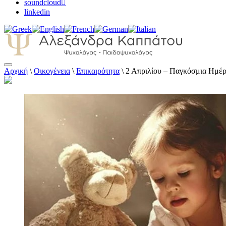
soundcloud
linkedin
Αρχική
\
Οικογένεια
\
Επικαιρότητα
\
2 Απριλίου – Παγκόσμια Ημέρ
Αλεξάνδρα Καππάτου Ψυχολόγος – Παιδοψ