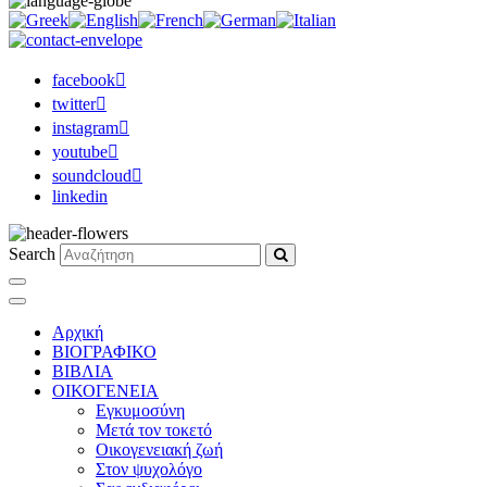
facebook
twitter
instagram
youtube
soundcloud
linkedin
Search
Αρχική
ΒΙΟΓΡΑΦΙΚΟ
ΒΙΒΛΙΑ
ΟΙΚΟΓΕΝΕΙΑ
Εγκυμοσύνη
Μετά τον τοκετό
Οικογενειακή ζωή
Στον ψυχολόγο