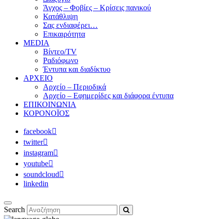
Άγχος – Φοβίες – Κρίσεις πανικού
Κατάθλιψη
Σας ενδιαφέρει…
Επικαιρότητα
MEDIA
Βίντεο/TV
Ραδιόφωνο
Έντυπα και διαδίκτυο
ΑΡΧΕΙΟ
Αρχείο – Περιοδικά
Αρχείο – Εφημερίδες και διάφορα έντυπα
ΕΠΙΚΟΙΝΩΝΙΑ
ΚΟΡΟΝΟΪΟΣ
facebook
twitter
instagram
youtube
soundcloud
linkedin
Search