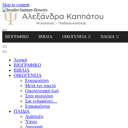
Skip to content
Αλεξάνδρα Καππάτου Ψυχολόγος – Παιδοψ
ΒΙΟΓΡΑΦΙΚΟ
ΒΙΒΛΙΑ
ΟΙΚΟΓΕΝΕΙΑ
ΠΑΙΔΙΑ
Αρχική
ΒΙΟΓΡΑΦΙΚΟ
ΒΙΒΛΙΑ
ΟΙΚΟΓΕΝΕΙΑ
Εγκυμοσύνη
Μετά τον τοκετό
Οικογενειακή ζωή
Στον ψυχολόγο
Σας ενδιαφέρει…
Επικαιρότητα
ΠΑΙΔΙΑ
Ανάπτυξη
Ύπνος
Διατροφή