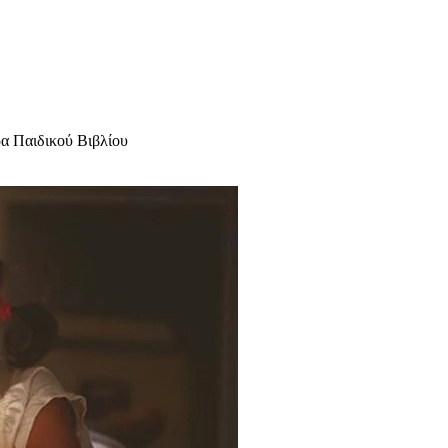
α Παιδικού Βιβλίου
υχολόγος