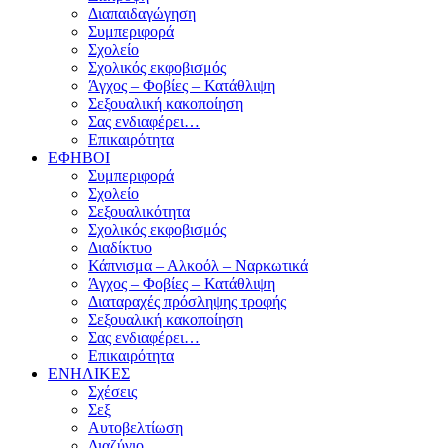
Διαπαιδαγώγηση
Συμπεριφορά
Σχολείο
Σχολικός εκφοβισμός
Άγχος – Φοβίες – Κατάθλιψη
Σεξουαλική κακοποίηση
Σας ενδιαφέρει…
Επικαιρότητα
ΕΦΗΒΟΙ
Συμπεριφορά
Σχολείο
Σεξουαλικότητα
Σχολικός εκφοβισμός
Διαδίκτυο
Κάπνισμα – Αλκοόλ – Ναρκωτικά
Άγχος – Φοβίες – Κατάθλιψη
Διαταραχές πρόσληψης τροφής
Σεξουαλική κακοποίηση
Σας ενδιαφέρει…
Επικαιρότητα
ΕΝΗΛΙΚΕΣ
Σχέσεις
Σεξ
Αυτοβελτίωση
Διαζύγιο