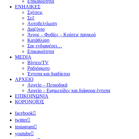
Επικαιρότητα
ΕΝΗΛΙΚΕΣ
Σχέσεις
Σεξ
Αυτοβελτίωση
Διαζύγιο
Άγχος – Φοβίες – Κρίσεις πανικού
Κατάθλιψη
Σας ενδιαφέρει…
Επικαιρότητα
MEDIA
Βίντεο/TV
Ραδιόφωνο
Έντυπα και διαδίκτυο
ΑΡΧΕΙΟ
Αρχείο – Περιοδικά
Αρχείο – Εφημερίδες και διάφορα έντυπα
ΕΠΙΚΟΙΝΩΝΙΑ
ΚΟΡΟΝΟΪΟΣ
facebook
twitter
instagram
youtube