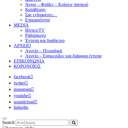
Άγχος – Φοβίες – Κρίσεις πανικού
Κατάθλιψη
Σας ενδιαφέρει…
Επικαιρότητα
MEDIA
Βίντεο/TV
Ραδιόφωνο
Έντυπα και διαδίκτυο
ΑΡΧΕΙΟ
Αρχείο – Περιοδικά
Αρχείο – Εφημερίδες και διάφορα έντυπα
ΕΠΙΚΟΙΝΩΝΙΑ
ΚΟΡΟΝΟΪΟΣ
facebook
twitter
instagram
youtube
soundcloud
linkedin
Search