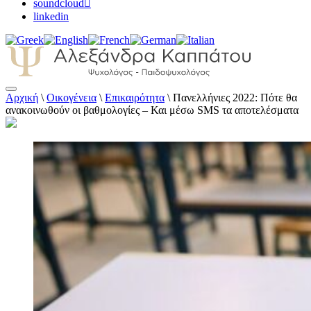
soundcloud
linkedin
Αρχική
\
Οικογένεια
\
Επικαιρότητα
\
Πανελλήνιες 2022: Πότε θα
Αλεξάνδρα Καππάτου Ψυχολόγος –
ανακοινωθούν οι βαθμολογίες – Και μέσω SMS τα αποτελέσματα
Παιδοψυχολόγος