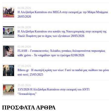
04.06.2026
H Αλεξάνδρα Καππάτου στο MEGA στην εκπομπή με την Μάιρα Mπάρμπα
28/05/2026
04.06.2026
H Αλεξάνδρα Καππάτου στο κανάλι της Ναυτεμπορικής στην εκπομπή της
Νικόλ Ποφάντη για το άγχος των εξετάσεων 28/05/2026
02.06.2026
FLASH – Γυναικοκτονίες: Χιλιάδες γυναίκες δολοφονούνται παγκοσμίως
κάθε χρόνο – Τα «σημάδια» πριν το έγκλημα 02/06/2026
27.05.2026
Rthess.gr · Η σιωπηλή κρίση των νέων: Γιατί τα παιδιά μας νιώθουν πιο μόνα
από ποτέ; 25/05/2025
25.05.2026
13/5/2026 Η Αλεξάνδρα Καππάτου στην εκπομπή του ΑΝΤ1
“Αποκαλύψεις”
ΠΡΟΣΦΑΤΑ ΑΡΘΡΑ