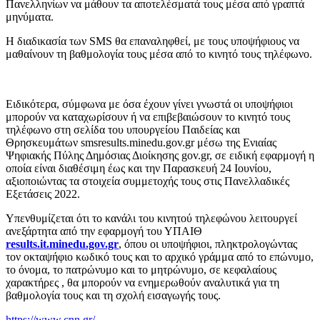
Πανελληνίων να μάθουν τα αποτελέσματά τους μέσα από γραπτά
μηνύματα.
Η διαδικασία των SMS θα επαναληφθεί, με τους υποψήφιους να
μαθαίνουν τη βαθμολογία τους μέσα από το κινητό τους τηλέφωνο.
Ειδικότερα, σύμφωνα με όσα έχουν γίνει γνωστά οι υποψήφιοι
μπορούν να καταχωρίσουν ή να επιβεβαιώσουν το κινητό τους
τηλέφωνο στη σελίδα του υπουργείου Παιδείας και
Θρησκευμάτων smsresults.minedu.gov.gr μέσω της Ενιαίας
Ψηφιακής Πύλης Δημόσιας Διοίκησης gov.gr, σε ειδική εφαρμογή η
οποία είναι διαθέσιμη έως και την Παρασκευή 24 Ιουνίου,
αξιοποιώντας τα στοιχεία συμμετοχής τους στις Πανελλαδικές
Εξετάσεις 2022.
Υπενθυμίζεται ότι το κανάλι του κινητού τηλεφώνου λειτουργεί
ανεξάρτητα από την εφαρμογή του ΥΠΑΙΘ
results.it.minedu.gov.gr
, όπου οι υποψήφιοι, πληκτρολογώντας
τον οκταψήφιο κωδικό τους και το αρχικό γράμμα από το επώνυμο,
το όνομα, το πατρώνυμο και το μητρώνυμο, σε κεφαλαίους
χαρακτήρες , θα μπορούν να ενημερωθούν αναλυτικά για τη
βαθμολογία τους και τη σχολή εισαγωγής τους.
https://www.cnn.gr/