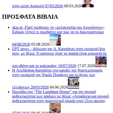
στην μέση Ανατολή 07/03/2026
09.03.2026
ΠΡΟΣΦΑΤΑ ΒΙΒΛΙΑ
skai.gr -Γιατί νιώθουμε τη «μελαγχολία του Αυγούστου»;
Ειδικός εξηγεί τι συμβαίνει και πώς να το διαχειριστούμε
04/08/2026
05.08.2026
ΕΡΤ news – Δήλωση της Α. Καππάτου στην εκπομπή live
now, με θέμα: Τι κάνουμε όταν τα παιδιά είναι μπροστά δε
μια οθόνη και το καλοκαίρι; 16/07/2026
17.07.2026
H Αλεξάνδρα Καππάτου στο κανάλι της Ναυτεμπορικής
στην εκπομπή της Νικόλ Ποφάντη για το άγχος των
εξετάσεων 28/05/2026
04.06.2026
Ημερίδα του “The Laughing House” για την ψυχική
ανθεκτικότητα των παιδιών με θέμα: «Ασφάλεια και ψυχική
ανθεκτικότητα στην προσχολική ηλικία στον 21ου αιώνα»