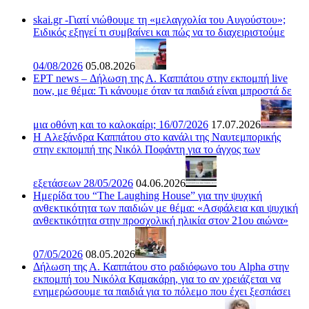
skai.gr -Γιατί νιώθουμε τη «μελαγχολία του Αυγούστου»;
Ειδικός εξηγεί τι συμβαίνει και πώς να το διαχειριστούμε
04/08/2026
05.08.2026
ΕΡΤ news – Δήλωση της Α. Καππάτου στην εκπομπή live
now, με θέμα: Τι κάνουμε όταν τα παιδιά είναι μπροστά δε
μια οθόνη και το καλοκαίρι; 16/07/2026
17.07.2026
H Αλεξάνδρα Καππάτου στο κανάλι της Ναυτεμπορικής
στην εκπομπή της Νικόλ Ποφάντη για το άγχος των
εξετάσεων 28/05/2026
04.06.2026
Ημερίδα του “The Laughing House” για την ψυχική
ανθεκτικότητα των παιδιών με θέμα: «Ασφάλεια και ψυχική
ανθεκτικότητα στην προσχολική ηλικία στον 21ου αιώνα»
07/05/2026
08.05.2026
Δήλωση της Α. Καππάτου στο ραδιόφωνο του Alpha στην
εκπομπή του Νικόλα Καμακάρη, για το αν χρειάζεται να
ενημερώσουμε τα παιδιά για το πόλεμο που έχει ξεσπάσει