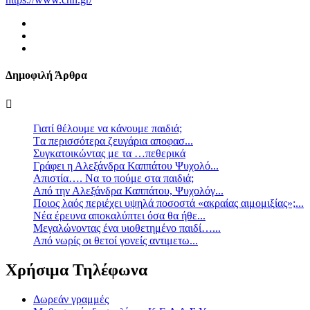
Δημοφιλή Άρθρα
Γιατί θέλουμε να κάνουμε παιδιά;
Tα περισσότερα ζευγάρια αποφασ...
Συγκατοικώντας με τα …πεθερικά
Γράφει η Αλεξάνδρα Καππάτου Ψυχολό...
Απιστία…. Να το πούμε στα παιδιά;
Από την Αλεξάνδρα Καππάτου, Ψυχολόγ...
Ποιος λαός περιέχει υψηλά ποσοστά «ακραίας αιμομιξίας»;...
Νέα έρευνα αποκαλύπτει όσα θα ήθε...
Mεγαλώνοντας ένα υιοθετημένο παιδί…...
Aπό νωρίς οι θετοί γονείς αντιμετω...
Χρήσιμα Τηλέφωνα
Δωρεάν γραμμές