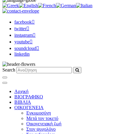
facebook
twitter
instagram
youtube
soundcloud
linkedin
Search
Αρχική
ΒΙΟΓΡΑΦΙΚΟ
ΒΙΒΛΙΑ
ΟΙΚΟΓΕΝΕΙΑ
Εγκυμοσύνη
Μετά τον τοκετό
Οικογενειακή ζωή
Στον ψυχολόγο