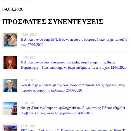
09.03.2026
ΠΡΟΣΦΑΤΕΣ ΣΥΝΕΝΤΕΥΞΕΙΣ
05.08.2026
Η Α. Καππάτου στην ΕΡΤ. Πως να περάσετε όμορφες διακοπές με τα παιδιά
σας. 27/07/2026
05.08.2026
Η Α. Καππάτου στο ραδιόφωνο του alpha, στην εκπομπή της Βίκυς
Καρατζαφέρη. Πως μπορούμε να διαχειριζόμαστε τις αποτυχίες 12/07/2026
05.08.2026
Newshub.gr – Podcast με την Αλεξάνδρα Καππάτου: Τέλος σχολείου, πώς
περνούν οι έφηβοι το καλοκαίρι 26/06/2026
05.08.2026
skai.gr -Γιατί νιώθουμε τη «μελαγχολία του Αυγούστου»; Ειδικός εξηγεί τι
συμβαίνει και πώς να το διαχειριστούμε 04/08/2026
17.07.2026
ΕΡΤ news – Δήλωση της Α. Καππάτου στην εκπομπή live now, με θέμα: Τι