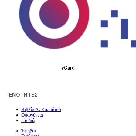
vCard
ΕΝΟΤΗΤΕΣ
Βιβλία Α. Καππάτου
Οικογένεια
Παιδιά
Έφηβοι