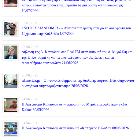
κάνουμε όταν τα παιδιά είναι μπροστά δε μια οθόνη και το καλοκαίρι;
16/07/2026
02.07.2026
«ΝΟΤΙΕΣ ΔΙΑΔΡΟΜΕΣ» – Αναπάντητα ερωτήματα για τη δολοφονία του
15χρονου στην Καλλιθέα 1/07/2026
26.06.2026
Δήλωση της Α. Καππάτου στο Real FM στην εκπομπή του Δ. Μιχαλέλη και
της Ε. Κατσαμπέκη για τα αποτελέσματα των εξετάσεων και τα
συναισθήματα των παιδιών 21/06/2026
26.06.2026
iefimerida.gr – Οι νεανικές συμμορίες της διπλανής πόρτας -Πώς οδηγούνται
οι ανήλικοι στην παραβατικότητα 26/06/2026
04.06.2026
H Αλεξάνδρα Καππάτου στην εκπομπή του Μιχάλη Κεφαλογιάννη «Ζω
Καλά» 30/05/2026
04.06.2026
H Αλεξάνδρα Καππάτου στην εκπομπή «Καλημέρα Ελλάδα» 08/05/2026