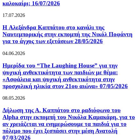
καλοκαίρι; 16/07/2026
17.07.2026
H Αλεξάνδρα Καππάτου στο κανάλι της
Ναυτεμπορικής στην εκπομπή της Νικόλ Ποφάντη
για το άγχος των εξετάσεων 28/05/2026
04.06.2026
Ημερίδα του “The Laughing House” για την
ψυχική ανθεκτικότητα των παιδιών με θέμα:
«Ασφάλεια και ψυχική ανθεκτικότητα στην
προσχολική ηλικία στον 21ου αιώνα» 07/05/2026
08.05.2026
Δήλωση της Α. Καππάτου στο ραδιόφωνο του
Alpha στην εκπομπή του Νικόλα Καμακάρη, για το
αν χρειάζεται να ενημερώσουμε τα παιδιά για το
πόλεμο που έχει ξεσπάσει στην μέση Ανατολή
07/03/2026