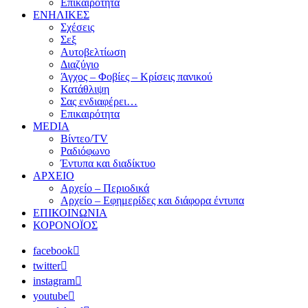
Επικαιρότητα
ΕΝΗΛΙΚΕΣ
Σχέσεις
Σεξ
Αυτοβελτίωση
Διαζύγιο
Άγχος – Φοβίες – Κρίσεις πανικού
Κατάθλιψη
Σας ενδιαφέρει…
Επικαιρότητα
MEDIA
Βίντεο/TV
Ραδιόφωνο
Έντυπα και διαδίκτυο
ΑΡΧΕΙΟ
Αρχείο – Περιοδικά
Αρχείο – Εφημερίδες και διάφορα έντυπα
ΕΠΙΚΟΙΝΩΝΙΑ
ΚΟΡΟΝΟΪΟΣ
facebook
twitter
instagram
youtube