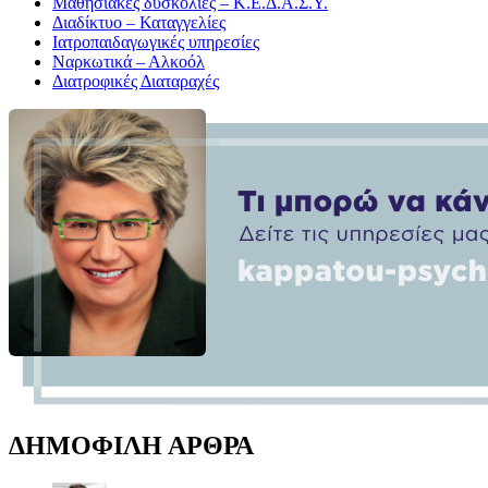
Μαθησιακές δυσκολίες – Κ.Ε.Δ.Α.Σ.Υ.
Διαδίκτυο – Καταγγελίες
Ιατροπαιδαγωγικές υπηρεσίες
Ναρκωτικά – Αλκοόλ
Διατροφικές Διαταραχές
ΔΗΜΟΦΙΛΗ ΑΡΘΡΑ