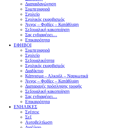
Διαπαιδαγώγηση
Συμπεριφορά
Σχολείο
Σχολικός εκφοβισμός
Άγχος – Φοβίες – Κατάθλιψη
Σεξουαλική κακοποίηση
Σας ενδιαφέρει…
Επικαιρότητα
ΕΦΗΒΟΙ
Συμπεριφορά
Σχολείο
Σεξουαλικότητα
Σχολικός εκφοβισμός
Διαδίκτυο
Κάπνισμα – Αλκοόλ – Ναρκωτικά
Άγχος – Φοβίες – Κατάθλιψη
Διαταραχές πρόσληψης τροφής
Σεξουαλική κακοποίηση
Σας ενδιαφέρει…
Επικαιρότητα
ΕΝΗΛΙΚΕΣ
Σχέσεις
Σεξ
Αυτοβελτίωση
Διαζύγιο