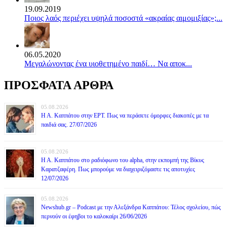
19.09.2019
Ποιος λαός περιέχει υψηλά ποσοστά «ακραίας αιμομιξίας»;...
06.05.2020
Mεγαλώνοντας ένα υιοθετημένο παιδί… Να αποκ...
ΠΡΟΣΦΑΤΑ ΑΡΘΡΑ
05.08.2026
Η Α. Καππάτου στην ΕΡΤ. Πως να περάσετε όμορφες διακοπές με τα
παιδιά σας. 27/07/2026
05.08.2026
Η Α. Καππάτου στο ραδιόφωνο του alpha, στην εκπομπή της Βίκυς
Καρατζαφέρη. Πως μπορούμε να διαχειριζόμαστε τις αποτυχίες
12/07/2026
05.08.2026
Newshub.gr – Podcast με την Αλεξάνδρα Καππάτου: Τέλος σχολείου, πώς
περνούν οι έφηβοι το καλοκαίρι 26/06/2026