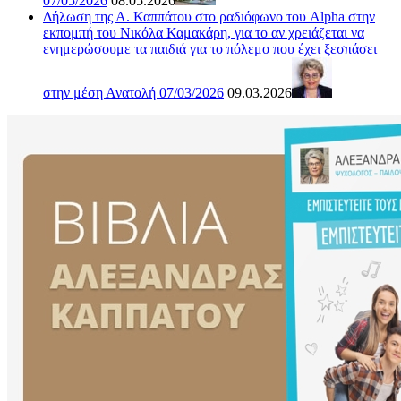
07/05/2026
08.05.2026
Δήλωση της Α. Καππάτου στο ραδιόφωνο του Alpha στην
εκπομπή του Νικόλα Καμακάρη, για το αν χρειάζεται να
ενημερώσουμε τα παιδιά για το πόλεμο που έχει ξεσπάσει
στην μέση Ανατολή 07/03/2026
09.03.2026