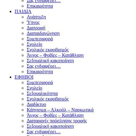
Σας ενδιαφέρει…
Επικαιρότητα
ΠΑΙΔΙΑ
Ανάπτυξη
Ύπνος
Διατροφή
Διαπαιδαγώγηση
Συμπεριφορά
Σχολείο
Σχολικός εκφοβισμός
Άγχος – Φοβίες – Κατάθλιψη
Σεξουαλική κακοποίηση
Σας ενδιαφέρει…
Επικαιρότητα
ΕΦΗΒΟΙ
Συμπεριφορά
Σχολείο
Σεξουαλικότητα
Σχολικός εκφοβισμός
Διαδίκτυο
Κάπνισμα – Αλκοόλ – Ναρκωτικά
Άγχος – Φοβίες – Κατάθλιψη
Διαταραχές πρόσληψης τροφής
Σεξουαλική κακοποίηση
Σας ενδιαφέρει…