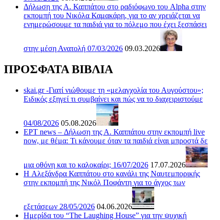
Δήλωση της Α. Καππάτου στο ραδιόφωνο του Alpha στην
εκπομπή του Νικόλα Καμακάρη, για το αν χρειάζεται να
ενημερώσουμε τα παιδιά για το πόλεμο που έχει ξεσπάσει
στην μέση Ανατολή 07/03/2026
09.03.2026
ΠΡΟΣΦΑΤΑ ΒΙΒΛΙΑ
skai.gr -Γιατί νιώθουμε τη «μελαγχολία του Αυγούστου»;
Ειδικός εξηγεί τι συμβαίνει και πώς να το διαχειριστούμε
04/08/2026
05.08.2026
ΕΡΤ news – Δήλωση της Α. Καππάτου στην εκπομπή live
now, με θέμα: Τι κάνουμε όταν τα παιδιά είναι μπροστά δε
μια οθόνη και το καλοκαίρι; 16/07/2026
17.07.2026
H Αλεξάνδρα Καππάτου στο κανάλι της Ναυτεμπορικής
στην εκπομπή της Νικόλ Ποφάντη για το άγχος των
εξετάσεων 28/05/2026
04.06.2026
Ημερίδα του “The Laughing House” για την ψυχική