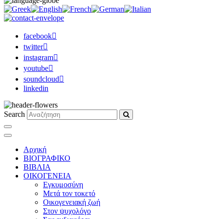
facebook
twitter
instagram
youtube
soundcloud
linkedin
Search
Αρχική
ΒΙΟΓΡΑΦΙΚΟ
ΒΙΒΛΙΑ
ΟΙΚΟΓΕΝΕΙΑ
Εγκυμοσύνη
Μετά τον τοκετό
Οικογενειακή ζωή
Στον ψυχολόγο