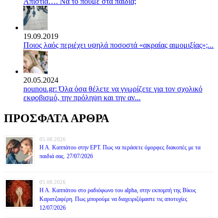
Απιστία…. Να το πούμε στα παιδιά;
19.09.2019
Ποιος λαός περιέχει υψηλά ποσοστά «ακραίας αιμομιξίας»;...
20.05.2024
nounou.gr: Όλα όσα θέλετε να γνωρίζετε για τον σχολικό
εκφοβισμό, την πρόληψη και την αν...
ΠΡΟΣΦΑΤΑ ΑΡΘΡΑ
05.08.2026
Η Α. Καππάτου στην ΕΡΤ. Πως να περάσετε όμορφες διακοπές με τα
παιδιά σας. 27/07/2026
05.08.2026
Η Α. Καππάτου στο ραδιόφωνο του alpha, στην εκπομπή της Βίκυς
Καρατζαφέρη. Πως μπορούμε να διαχειριζόμαστε τις αποτυχίες
12/07/2026