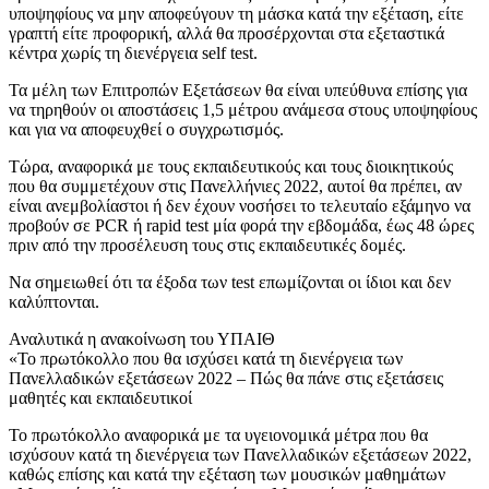
υποψηφίους να μην αποφεύγουν τη μάσκα κατά την εξέταση, είτε
γραπτή είτε προφορική, αλλά θα προσέρχονται στα εξεταστικά
κέντρα χωρίς τη διενέργεια self test.
Τα μέλη των Επιτροπών Εξετάσεων θα είναι υπεύθυνα επίσης για
να τηρηθούν οι αποστάσεις 1,5 μέτρου ανάμεσα στους υποψηφίους
και για να αποφευχθεί ο συγχρωτισμός.
Τώρα, αναφορικά με τους εκπαιδευτικούς και τους διοικητικούς
που θα συμμετέχουν στις Πανελλήνιες 2022, αυτοί θα πρέπει, αν
είναι ανεμβολίαστοι ή δεν έχουν νοσήσει το τελευταίο εξάμηνο να
προβούν σε PCR ή rapid test μία φορά την εβδομάδα, έως 48 ώρες
πριν από την προσέλευση τους στις εκπαιδευτικές δομές.
Να σημειωθεί ότι τα έξοδα των test επωμίζονται οι ίδιοι και δεν
καλύπτονται.
Αναλυτικά η ανακοίνωση του ΥΠΑΙΘ
«Το πρωτόκολλο που θα ισχύσει κατά τη διενέργεια των
Πανελλαδικών εξετάσεων 2022 – Πώς θα πάνε στις εξετάσεις
μαθητές και εκπαιδευτικοί
Το πρωτόκολλο αναφορικά με τα υγειονομικά μέτρα που θα
ισχύσουν κατά τη διενέργεια των Πανελλαδικών εξετάσεων 2022,
καθώς επίσης και κατά την εξέταση των μουσικών μαθημάτων