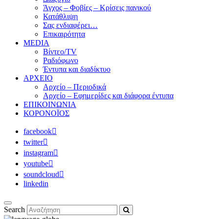
Άγχος – Φοβίες – Κρίσεις πανικού
Κατάθλιψη
Σας ενδιαφέρει…
Επικαιρότητα
MEDIA
Βίντεο/TV
Ραδιόφωνο
Έντυπα και διαδίκτυο
ΑΡΧΕΙΟ
Αρχείο – Περιοδικά
Αρχείο – Εφημερίδες και διάφορα έντυπα
ΕΠΙΚΟΙΝΩΝΙΑ
ΚΟΡΟΝΟΪΟΣ
facebook
twitter
instagram
youtube
soundcloud
linkedin
Search