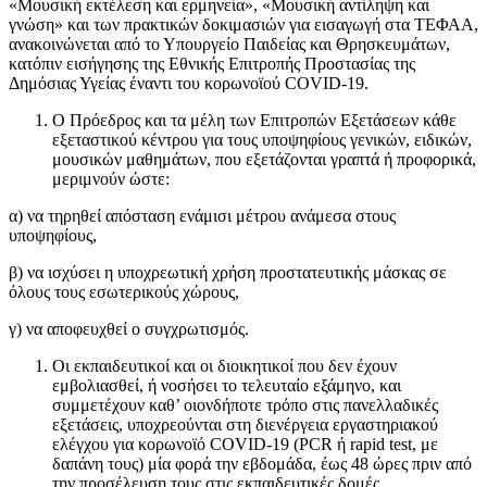
«Μουσική εκτέλεση και ερμηνεία», «Μουσική αντίληψη και
γνώση» και των πρακτικών δοκιμασιών για εισαγωγή στα ΤΕΦΑΑ,
ανακοινώνεται από το Υπουργείο Παιδείας και Θρησκευμάτων,
κατόπιν εισήγησης της Εθνικής Επιτροπής Προστασίας της
Δημόσιας Υγείας έναντι του κορωνοϊού COVID-19.
O Πρόεδρος και τα μέλη των Επιτροπών Εξετάσεων κάθε
εξεταστικού κέντρου για τους υποψηφίους γενικών, ειδικών,
μουσικών μαθημάτων, που εξετάζονται γραπτά ή προφορικά,
μεριμνούν ώστε:
α) να τηρηθεί απόσταση ενάμισι μέτρου ανάμεσα στους
υποψηφίους,
β) να ισχύσει η υποχρεωτική χρήση προστατευτικής μάσκας σε
όλους τους εσωτερικούς χώρους,
γ) να αποφευχθεί ο συγχρωτισμός.
Οι εκπαιδευτικοί και οι διοικητικοί που δεν έχουν
εμβολιασθεί, ή νοσήσει το τελευταίο εξάμηνο, και
συμμετέχουν καθ’ οιονδήποτε τρόπο στις πανελλαδικές
εξετάσεις, υποχρεούνται στη διενέργεια εργαστηριακού
ελέγχου για κορωνοϊό COVID-19 (PCR ή rapid test, με
δαπάνη τους) μία φορά την εβδομάδα, έως 48 ώρες πριν από
την προσέλευση τους στις εκπαιδευτικές δομές.