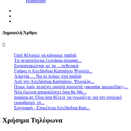
Homepage
Δημοφιλή Άρθρα
Γιατί θέλουμε να κάνουμε παιδιά;
Tα περισσότερα ζευγάρια αποφασ...
Συγκατοικώντας με τα …πεθερικά
Γράφει η Αλεξάνδρα Καππάτου Ψυχολό...
Απιστία…. Να το πούμε στα παιδιά;
Από την Αλεξάνδρα Καππάτου, Ψυχολόγ...
Ποιος λαός περιέχει υψηλά ποσοστά «ακραίας αιμομιξίας»;...
Νέα έρευνα αποκαλύπτει όσα θα ήθε...
nounou.gr: Όλα όσα θέλετε να γνωρίζετε για τον σχολικό
εκφοβισμό, τη...
Συγγραφή - Επιμέλεια Αλεξάνδρα Καπ...
Χρήσιμα Τηλέφωνα