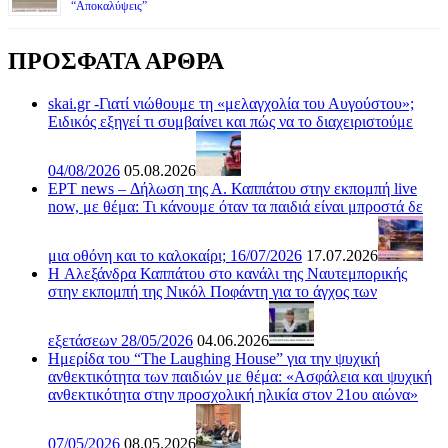
“Αποκαλύψεις”
ΠΡΟΣΦΑΤΑ ΑΡΘΡΑ
skai.gr -Γιατί νιώθουμε τη «μελαγχολία του Αυγούστου»;
Ειδικός εξηγεί τι συμβαίνει και πώς να το διαχειριστούμε
04/08/2026
05.08.2026
ΕΡΤ news – Δήλωση της Α. Καππάτου στην εκπομπή live
now, με θέμα: Τι κάνουμε όταν τα παιδιά είναι μπροστά δε
μια οθόνη και το καλοκαίρι; 16/07/2026
17.07.2026
H Αλεξάνδρα Καππάτου στο κανάλι της Ναυτεμπορικής
στην εκπομπή της Νικόλ Ποφάντη για το άγχος των
εξετάσεων 28/05/2026
04.06.2026
Ημερίδα του “The Laughing House” για την ψυχική
ανθεκτικότητα των παιδιών με θέμα: «Ασφάλεια και ψυχική
ανθεκτικότητα στην προσχολική ηλικία στον 21ου αιώνα»
07/05/2026
08.05.2026