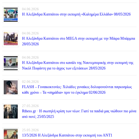
04.06.2026
H Αλεξάνδρα Καππάτου στην εκπομπή «Καλημέρα Ελλάδα» 08/05/2026
04.06.2026
H Αλεξάνδρα Καππάτου στο MEGA στην εκπομπή με την Μάιρα Mπάρμπα
28/05/2026
04.06.2026
H Αλεξάνδρα Καππάτου στο κανάλι της Ναυτεμπορικής στην εκπομπή της
Νικόλ Ποφάντη για το άγχος των εξετάσεων 28/05/2026
02.06.2026
FLASH – Γυναικοκτονίες: Χιλιάδες γυναίκες δολοφονούνται παγκοσμίως
κάθε χρόνο – Τα «σημάδια» πριν το έγκλημα 02/06/2026
27.05.2026
Rthess.gr · Η σιωπηλή κρίση των νέων: Γιατί τα παιδιά μας νιώθουν πιο μόνα
από ποτέ; 25/05/2025
25.05.2026
13/5/2026 Η Αλεξάνδρα Καππάτου στην εκπομπή του ΑΝΤ1