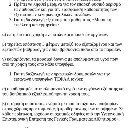
Πρέπει να ληφθεί μέριμνα για τον επαρκή φυσικό αερισμό
των αιθουσών και για την εξασφάλιση καθαριότητας των
εξεταστικών κέντρων-σχολικών μονάδων.
Για τη διεξαγωγή εξέτασης του μαθήματος «Μουσική
εκτέλεση και ερμηνεία»:
α) επιτρέπεται η χρήση πνευστών και κρουστών οργάνων,
β) τηρείται απόσταση 3 μέτρων μεταξύ του εξεταζομένου και των
εξεταστών-βαθμολογητών που βρίσκονται πίσω από το παραβάν,
γ) καθαρίζονται τα μουσικά όργανα με απολυμαντικό υγρό πριν
από τη χρήση τους από κάθε υποψήφιο.
Για τη διεξαγωγή των πρακτικών δοκιμασιών για την
εισαγωγή υποψηφίων ΤΕΦΑΑ ισχύει:
α) ο καθαρισμός με απολυμαντικό υγρό των οργάνων εξέτασης και
του βοηθητικού εξοπλισμού πριν τη χρήση τους,
β) η τήρηση απόστασης ενάμισι μέτρου μεταξύ των υποψηφίων
στους χώρους προετοιμασίας ή προθέρμανσης των υποψηφίων. Σε
κάθε περίπτωση, ισχύουν οι σχετικές οδηγίες από την Υγειονομική
Επιστημονική Επιτροπή της Γενικής Γραμματείας Αθλητισμού».