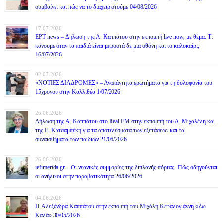
συμβαίνει και πώς να το διαχειριστούμε 04/08/2026
17.07.2026
ΕΡΤ news – Δήλωση της Α. Καππάτου στην εκπομπή live now, με θέμα: Τι
κάνουμε όταν τα παιδιά είναι μπροστά δε μια οθόνη και το καλοκαίρι;
16/07/2026
02.07.2026
«ΝΟΤΙΕΣ ΔΙΑΔΡΟΜΕΣ» – Αναπάντητα ερωτήματα για τη δολοφονία του
15χρονου στην Καλλιθέα 1/07/2026
26.06.2026
Δήλωση της Α. Καππάτου στο Real FM στην εκπομπή του Δ. Μιχαλέλη και
της Ε. Κατσαμπέκη για τα αποτελέσματα των εξετάσεων και τα
συναισθήματα των παιδιών 21/06/2026
26.06.2026
iefimerida.gr – Οι νεανικές συμμορίες της διπλανής πόρτας -Πώς οδηγούνται
οι ανήλικοι στην παραβατικότητα 26/06/2026
04.06.2026
H Αλεξάνδρα Καππάτου στην εκπομπή του Μιχάλη Κεφαλογιάννη «Ζω
Καλά» 30/05/2026