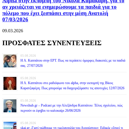
Alpha στην εκπομπή του Νικόλα Καμακάρη, για το
αν χρειάζεται να ενημερώσουμε τα παιδιά για το
πόλεμο που έχει ξεσπάσει στην μέση Ανατολή
07/03/2026
09.03.2026
ΠΡΟΣΦΑΤΕΣ ΣΥΝΕΝΤΕΥΞΕΙΣ
05.08.2026
Η Α. Καππάτου στην ΕΡΤ. Πως να περάσετε όμορφες διακοπές με τα παιδιά
σας. 27/07/2026
05.08.2026
Η Α. Καππάτου στο ραδιόφωνο του alpha, στην εκπομπή της Βίκυς
Καρατζαφέρη. Πως μπορούμε να διαχειριζόμαστε τις αποτυχίες 12/07/2026
05.08.2026
Newshub.gr – Podcast με την Αλεξάνδρα Καππάτου: Τέλος σχολείου, πώς
περνούν οι έφηβοι το καλοκαίρι 26/06/2026
05.08.2026
skai.gr -Γιατί νιώθουμε τη «μελαγχολία του Αυγούστου»; Ειδικός εξηγεί τι