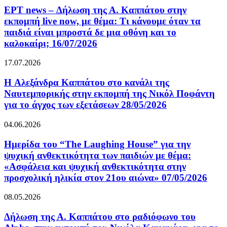
ΕΡΤ news – Δήλωση της Α. Καππάτου στην
εκπομπή live now, με θέμα: Τι κάνουμε όταν τα
παιδιά είναι μπροστά δε μια οθόνη και το
καλοκαίρι; 16/07/2026
17.07.2026
H Αλεξάνδρα Καππάτου στο κανάλι της
Ναυτεμπορικής στην εκπομπή της Νικόλ Ποφάντη
για το άγχος των εξετάσεων 28/05/2026
04.06.2026
Ημερίδα του “The Laughing House” για την
ψυχική ανθεκτικότητα των παιδιών με θέμα:
«Ασφάλεια και ψυχική ανθεκτικότητα στην
προσχολική ηλικία στον 21ου αιώνα» 07/05/2026
08.05.2026
Δήλωση της Α. Καππάτου στο ραδιόφωνο του