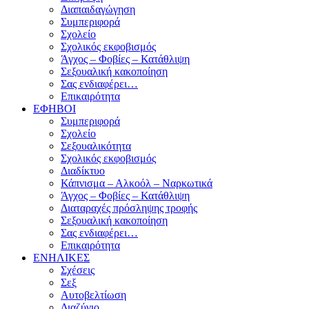
Διαπαιδαγώγηση
Συμπεριφορά
Σχολείο
Σχολικός εκφοβισμός
Άγχος – Φοβίες – Κατάθλιψη
Σεξουαλική κακοποίηση
Σας ενδιαφέρει…
Επικαιρότητα
ΕΦΗΒΟΙ
Συμπεριφορά
Σχολείο
Σεξουαλικότητα
Σχολικός εκφοβισμός
Διαδίκτυο
Κάπνισμα – Αλκοόλ – Ναρκωτικά
Άγχος – Φοβίες – Κατάθλιψη
Διαταραχές πρόσληψης τροφής
Σεξουαλική κακοποίηση
Σας ενδιαφέρει…
Επικαιρότητα
ΕΝΗΛΙΚΕΣ
Σχέσεις
Σεξ
Αυτοβελτίωση
Διαζύγιο