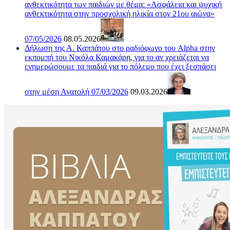
ανθεκτικότητα των παιδιών με θέμα: «Ασφάλεια και ψυχική
ανθεκτικότητα στην προσχολική ηλικία στον 21ου αιώνα»
07/05/2026
08.05.2026
Δήλωση της Α. Καππάτου στο ραδιόφωνο του Alpha στην
εκπομπή του Νικόλα Καμακάρη, για το αν χρειάζεται να
ενημερώσουμε τα παιδιά για το πόλεμο που έχει ξεσπάσει
στην μέση Ανατολή 07/03/2026
09.03.2026