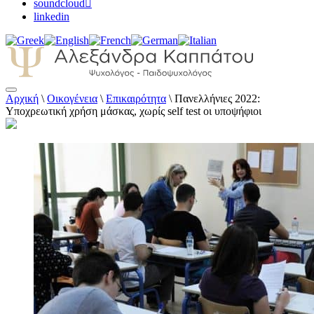
soundcloud
linkedin
Αρχική
\
Οικογένεια
\
Επικαιρότητα
\
Πανελλήνιες 2022:
Αλεξάνδρα Καππάτου Ψυχολόγος –
Υποχρεωτική χρήση μάσκας, χωρίς self test οι υποψήφιοι
Παιδοψυχολόγος