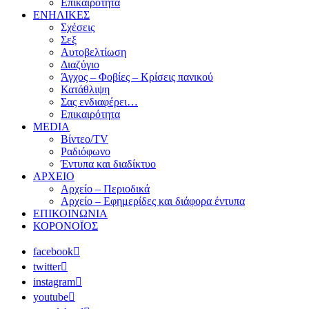
Επικαιρότητα
ΕΝΗΛΙΚΕΣ
Σχέσεις
Σεξ
Αυτοβελτίωση
Διαζύγιο
Άγχος – Φοβίες – Κρίσεις πανικού
Κατάθλιψη
Σας ενδιαφέρει…
Επικαιρότητα
MEDIA
Βίντεο/TV
Ραδιόφωνο
Έντυπα και διαδίκτυο
ΑΡΧΕΙΟ
Αρχείο – Περιοδικά
Αρχείο – Εφημερίδες και διάφορα έντυπα
ΕΠΙΚΟΙΝΩΝΙΑ
ΚΟΡΟΝΟΪΟΣ
facebook
twitter
instagram
youtube