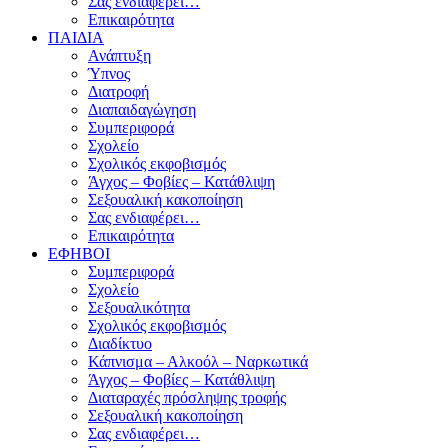
Σας ενδιαφέρει…
Επικαιρότητα
ΠΑΙΔΙΑ
Ανάπτυξη
Ύπνος
Διατροφή
Διαπαιδαγώγηση
Συμπεριφορά
Σχολείο
Σχολικός εκφοβισμός
Άγχος – Φοβίες – Κατάθλιψη
Σεξουαλική κακοποίηση
Σας ενδιαφέρει…
Επικαιρότητα
ΕΦΗΒΟΙ
Συμπεριφορά
Σχολείο
Σεξουαλικότητα
Σχολικός εκφοβισμός
Διαδίκτυο
Κάπνισμα – Αλκοόλ – Ναρκωτικά
Άγχος – Φοβίες – Κατάθλιψη
Διαταραχές πρόσληψης τροφής
Σεξουαλική κακοποίηση
Σας ενδιαφέρει…