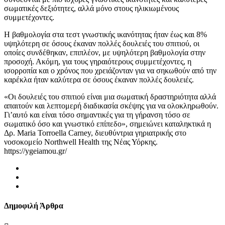
σωματικές δεξιότητες, αλλά μόνο στους ηλικιωμένους
συμμετέχοντες.
Η βαθμολογία στα τεστ γνωστικής ικανότητας ήταν έως και 8%
υψηλότερη σε όσους έκαναν πολλές δουλειές του σπιτιού, οι
οποίες συνδέθηκαν, επιπλέον, με υψηλότερη βαθμολογία στην
προσοχή. Ακόμη, για τους γηραιότερους συμμετέχοντες, η
ισορροπία και ο χρόνος που χρειάζονταν για να σηκωθούν από την
καρέκλα ήταν καλύτερα σε όσους έκαναν πολλές δουλειές.
«Οι δουλειές του σπιτιού είναι μια σωματική δραστηριότητα αλλά
απαιτούν και λεπτομερή διαδικασία σκέψης για να ολοκληρωθούν.
Γι’αυτό και είναι τόσο σημαντικές για τη γήρανση τόσο σε
σωματικό όσο και γνωστικό επίπεδο», σημειώνει καταληκτικά η
Δρ. Maria Torroella Carney, διευθύντρια γηριατρικής στο
νοσοκομείο Northwell Health της Νέας Υόρκης.
https://ygeiamou.gr/
Δημοφιλή Άρθρα