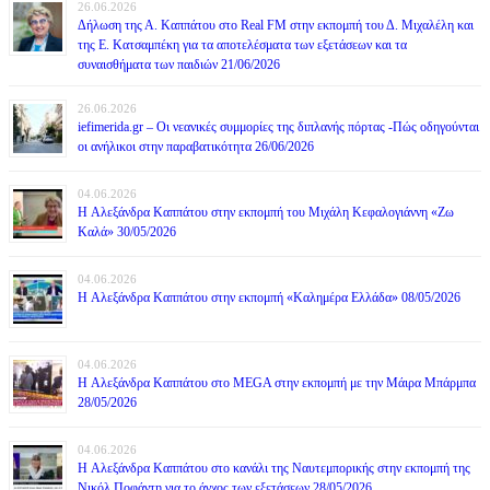
26.06.2026
Δήλωση της Α. Καππάτου στο Real FM στην εκπομπή του Δ. Μιχαλέλη και
της Ε. Κατσαμπέκη για τα αποτελέσματα των εξετάσεων και τα
συναισθήματα των παιδιών 21/06/2026
26.06.2026
iefimerida.gr – Οι νεανικές συμμορίες της διπλανής πόρτας -Πώς οδηγούνται
οι ανήλικοι στην παραβατικότητα 26/06/2026
04.06.2026
H Αλεξάνδρα Καππάτου στην εκπομπή του Μιχάλη Κεφαλογιάννη «Ζω
Καλά» 30/05/2026
04.06.2026
H Αλεξάνδρα Καππάτου στην εκπομπή «Καλημέρα Ελλάδα» 08/05/2026
04.06.2026
H Αλεξάνδρα Καππάτου στο MEGA στην εκπομπή με την Μάιρα Mπάρμπα
28/05/2026
04.06.2026
H Αλεξάνδρα Καππάτου στο κανάλι της Ναυτεμπορικής στην εκπομπή της
Νικόλ Ποφάντη για το άγχος των εξετάσεων 28/05/2026