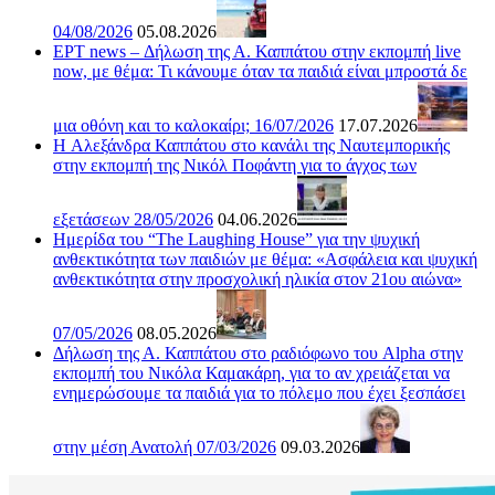
04/08/2026
05.08.2026
ΕΡΤ news – Δήλωση της Α. Καππάτου στην εκπομπή live
now, με θέμα: Τι κάνουμε όταν τα παιδιά είναι μπροστά δε
μια οθόνη και το καλοκαίρι; 16/07/2026
17.07.2026
H Αλεξάνδρα Καππάτου στο κανάλι της Ναυτεμπορικής
στην εκπομπή της Νικόλ Ποφάντη για το άγχος των
εξετάσεων 28/05/2026
04.06.2026
Ημερίδα του “The Laughing House” για την ψυχική
ανθεκτικότητα των παιδιών με θέμα: «Ασφάλεια και ψυχική
ανθεκτικότητα στην προσχολική ηλικία στον 21ου αιώνα»
07/05/2026
08.05.2026
Δήλωση της Α. Καππάτου στο ραδιόφωνο του Alpha στην
εκπομπή του Νικόλα Καμακάρη, για το αν χρειάζεται να
ενημερώσουμε τα παιδιά για το πόλεμο που έχει ξεσπάσει
στην μέση Ανατολή 07/03/2026
09.03.2026