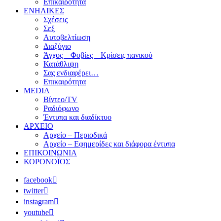
Επικαιρότητα
ΕΝΗΛΙΚΕΣ
Σχέσεις
Σεξ
Αυτοβελτίωση
Διαζύγιο
Άγχος – Φοβίες – Κρίσεις πανικού
Κατάθλιψη
Σας ενδιαφέρει…
Επικαιρότητα
MEDIA
Βίντεο/TV
Ραδιόφωνο
Έντυπα και διαδίκτυο
ΑΡΧΕΙΟ
Αρχείο – Περιοδικά
Αρχείο – Εφημερίδες και διάφορα έντυπα
ΕΠΙΚΟΙΝΩΝΙΑ
ΚΟΡΟΝΟΪΟΣ
facebook
twitter
instagram
youtube