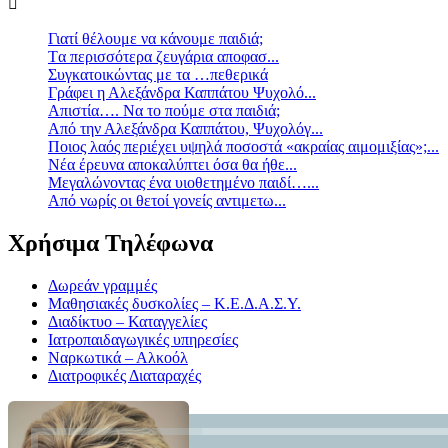
Γιατί θέλουμε να κάνουμε παιδιά;
Tα περισσότερα ζευγάρια αποφασ...
Συγκατοικώντας με τα …πεθερικά
Γράφει η Αλεξάνδρα Καππάτου Ψυχολό...
Απιστία…. Να το πούμε στα παιδιά;
Από την Αλεξάνδρα Καππάτου, Ψυχολόγ...
Ποιος λαός περιέχει υψηλά ποσοστά «ακραίας αιμομιξίας»;...
Νέα έρευνα αποκαλύπτει όσα θα ήθε...
Mεγαλώνοντας ένα υιοθετημένο παιδί…...
Aπό νωρίς οι θετοί γονείς αντιμετω...
Χρήσιμα Τηλέφωνα
Δωρεάν γραμμές
Μαθησιακές δυσκολίες – Κ.Ε.Δ.Α.Σ.Υ.
Διαδίκτυο – Καταγγελίες
Ιατροπαιδαγωγικές υπηρεσίες
Ναρκωτικά – Αλκοόλ
Διατροφικές Διαταραχές