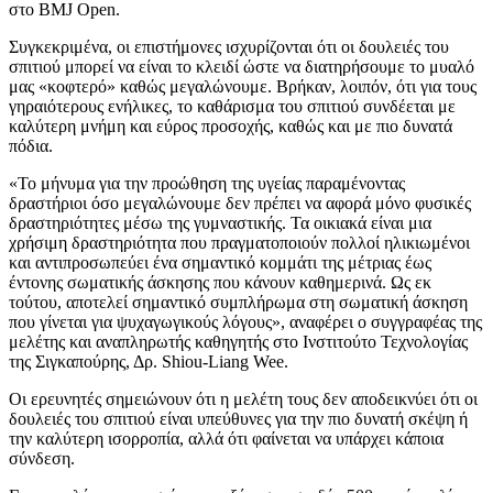
στο BMJ Open.
Συγκεκριμένα, οι επιστήμονες ισχυρίζονται ότι οι δουλειές του
σπιτιού μπορεί να είναι το κλειδί ώστε να διατηρήσουμε το μυαλό
μας «κοφτερό» καθώς μεγαλώνουμε. Βρήκαν, λοιπόν, ότι για τους
γηραιότερους ενήλικες, το καθάρισμα του σπιτιού συνδέεται με
καλύτερη μνήμη και εύρος προσοχής, καθώς και με πιο δυνατά
πόδια.
«Το μήνυμα για την προώθηση της υγείας παραμένοντας
δραστήριοι όσο μεγαλώνουμε δεν πρέπει να αφορά μόνο φυσικές
δραστηριότητες μέσω της γυμναστικής. Τα οικιακά είναι μια
χρήσιμη δραστηριότητα που πραγματοποιούν πολλοί ηλικιωμένοι
και αντιπροσωπεύει ένα σημαντικό κομμάτι της μέτριας έως
έντονης σωματικής άσκησης που κάνουν καθημερινά. Ως εκ
τούτου, αποτελεί σημαντικό συμπλήρωμα στη σωματική άσκηση
που γίνεται για ψυχαγωγικούς λόγους», αναφέρει ο συγγραφέας της
μελέτης και αναπληρωτής καθηγητής στο Ινστιτούτο Τεχνολογίας
της Σιγκαπούρης, Δρ. Shiou-Liang Wee.
Οι ερευνητές σημειώνουν ότι η μελέτη τους δεν αποδεικνύει ότι οι
δουλειές του σπιτιού είναι υπεύθυνες για την πιο δυνατή σκέψη ή
την καλύτερη ισορροπία, αλλά ότι φαίνεται να υπάρχει κάποια
σύνδεση.