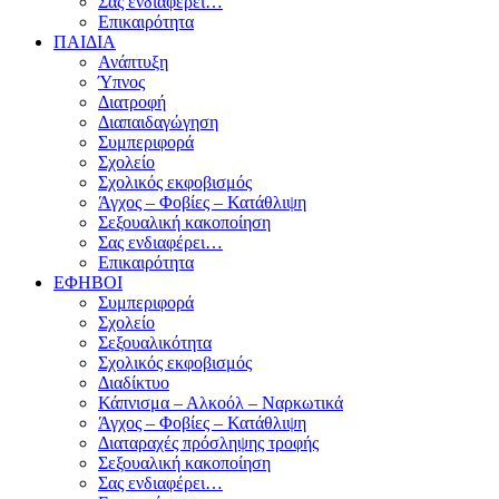
Σας ενδιαφέρει…
Επικαιρότητα
ΠΑΙΔΙΑ
Ανάπτυξη
Ύπνος
Διατροφή
Διαπαιδαγώγηση
Συμπεριφορά
Σχολείο
Σχολικός εκφοβισμός
Άγχος – Φοβίες – Κατάθλιψη
Σεξουαλική κακοποίηση
Σας ενδιαφέρει…
Επικαιρότητα
ΕΦΗΒΟΙ
Συμπεριφορά
Σχολείο
Σεξουαλικότητα
Σχολικός εκφοβισμός
Διαδίκτυο
Κάπνισμα – Αλκοόλ – Ναρκωτικά
Άγχος – Φοβίες – Κατάθλιψη
Διαταραχές πρόσληψης τροφής
Σεξουαλική κακοποίηση
Σας ενδιαφέρει…