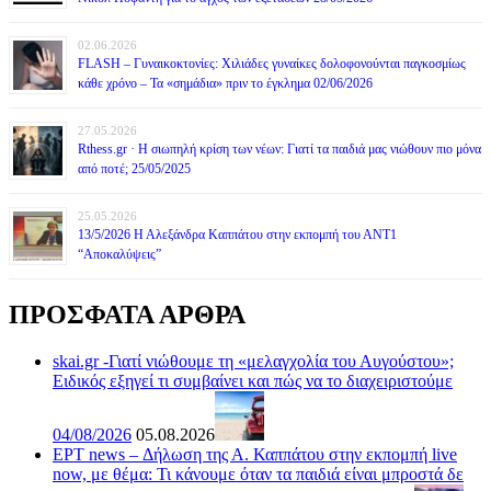
02.06.2026
FLASH – Γυναικοκτονίες: Χιλιάδες γυναίκες δολοφονούνται παγκοσμίως
κάθε χρόνο – Τα «σημάδια» πριν το έγκλημα 02/06/2026
27.05.2026
Rthess.gr · Η σιωπηλή κρίση των νέων: Γιατί τα παιδιά μας νιώθουν πιο μόνα
από ποτέ; 25/05/2025
25.05.2026
13/5/2026 Η Αλεξάνδρα Καππάτου στην εκπομπή του ΑΝΤ1
“Αποκαλύψεις”
ΠΡΟΣΦΑΤΑ ΑΡΘΡΑ
skai.gr -Γιατί νιώθουμε τη «μελαγχολία του Αυγούστου»;
Ειδικός εξηγεί τι συμβαίνει και πώς να το διαχειριστούμε
04/08/2026
05.08.2026
ΕΡΤ news – Δήλωση της Α. Καππάτου στην εκπομπή live
now, με θέμα: Τι κάνουμε όταν τα παιδιά είναι μπροστά δε