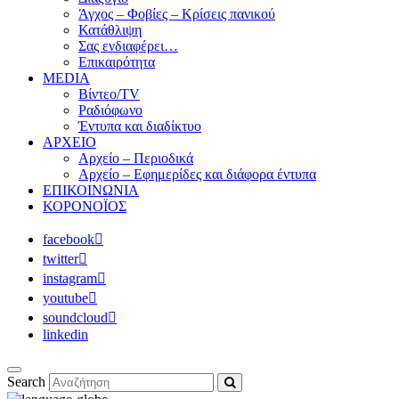
Άγχος – Φοβίες – Κρίσεις πανικού
Κατάθλιψη
Σας ενδιαφέρει…
Επικαιρότητα
MEDIA
Βίντεο/TV
Ραδιόφωνο
Έντυπα και διαδίκτυο
ΑΡΧΕΙΟ
Αρχείο – Περιοδικά
Αρχείο – Εφημερίδες και διάφορα έντυπα
ΕΠΙΚΟΙΝΩΝΙΑ
ΚΟΡΟΝΟΪΟΣ
facebook
twitter
instagram
youtube
soundcloud
linkedin
Search