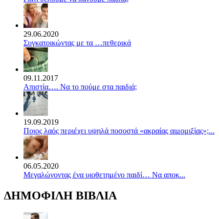
29.06.2020
Συγκατοικώντας με τα …πεθερικά
09.11.2017
Απιστία…. Να το πούμε στα παιδιά;
19.09.2019
Ποιος λαός περιέχει υψηλά ποσοστά «ακραίας αιμομιξίας»;...
06.05.2020
Mεγαλώνοντας ένα υιοθετημένο παιδί… Να αποκ...
ΔΗΜΟΦΙΛΗ ΒΙΒΛΙΑ