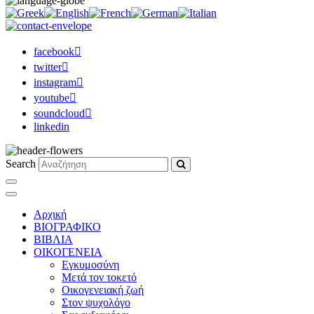
facebook
twitter
instagram
youtube
soundcloud
linkedin
Search
Αρχική
ΒΙΟΓΡΑΦΙΚΟ
ΒΙΒΛΙΑ
ΟΙΚΟΓΕΝΕΙΑ
Εγκυμοσύνη
Μετά τον τοκετό
Οικογενειακή ζωή
Στον ψυχολόγο