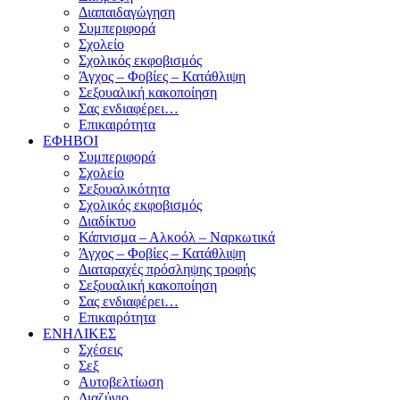
Διαπαιδαγώγηση
Συμπεριφορά
Σχολείο
Σχολικός εκφοβισμός
Άγχος – Φοβίες – Κατάθλιψη
Σεξουαλική κακοποίηση
Σας ενδιαφέρει…
Επικαιρότητα
ΕΦΗΒΟΙ
Συμπεριφορά
Σχολείο
Σεξουαλικότητα
Σχολικός εκφοβισμός
Διαδίκτυο
Κάπνισμα – Αλκοόλ – Ναρκωτικά
Άγχος – Φοβίες – Κατάθλιψη
Διαταραχές πρόσληψης τροφής
Σεξουαλική κακοποίηση
Σας ενδιαφέρει…
Επικαιρότητα
ΕΝΗΛΙΚΕΣ
Σχέσεις
Σεξ
Αυτοβελτίωση
Διαζύγιο