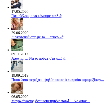
17.05.2020
Γιατί θέλουμε να κάνουμε παιδιά;
29.06.2020
Συγκατοικώντας με τα …πεθερικά
09.11.2017
Απιστία…. Να το πούμε στα παιδιά;
19.09.2019
Ποιος λαός περιέχει υψηλά ποσοστά «ακραίας αιμομιξίας»;...
06.05.2020
Mεγαλώνοντας ένα υιοθετημένο παιδί… Να αποκ...