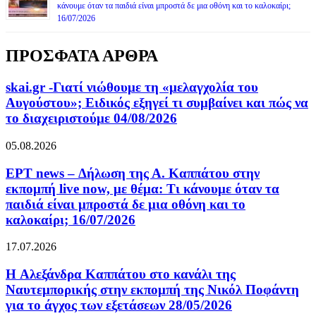
κάνουμε όταν τα παιδιά είναι μπροστά δε μια οθόνη και το καλοκαίρι;
16/07/2026
ΠΡΟΣΦΑΤΑ ΑΡΘΡΑ
skai.gr -Γιατί νιώθουμε τη «μελαγχολία του
Αυγούστου»; Ειδικός εξηγεί τι συμβαίνει και πώς να
το διαχειριστούμε 04/08/2026
05.08.2026
ΕΡΤ news – Δήλωση της Α. Καππάτου στην
εκπομπή live now, με θέμα: Τι κάνουμε όταν τα
παιδιά είναι μπροστά δε μια οθόνη και το
καλοκαίρι; 16/07/2026
17.07.2026
H Αλεξάνδρα Καππάτου στο κανάλι της
Ναυτεμπορικής στην εκπομπή της Νικόλ Ποφάντη
για το άγχος των εξετάσεων 28/05/2026