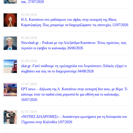
σας. 27/07/2026
05.08.2026
Η Α. Καππάτου στο ραδιόφωνο του alpha, στην εκπομπή της Βίκυς
Καρατζαφέρη. Πως μπορούμε να διαχειριζόμαστε τις αποτυχίες 12/07/2026
05.08.2026
Newshub.gr – Podcast με την Αλεξάνδρα Καππάτου: Τέλος σχολείου, πώς
περνούν οι έφηβοι το καλοκαίρι 26/06/2026
05.08.2026
skai.gr -Γιατί νιώθουμε τη «μελαγχολία του Αυγούστου»; Ειδικός εξηγεί τι
συμβαίνει και πώς να το διαχειριστούμε 04/08/2026
17.07.2026
ΕΡΤ news – Δήλωση της Α. Καππάτου στην εκπομπή live now, με θέμα: Τι
κάνουμε όταν τα παιδιά είναι μπροστά δε μια οθόνη και το καλοκαίρι;
16/07/2026
02.07.2026
«ΝΟΤΙΕΣ ΔΙΑΔΡΟΜΕΣ» – Αναπάντητα ερωτήματα για τη δολοφονία του
15χρονου στην Καλλιθέα 1/07/2026