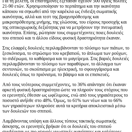
Για τη μελέτη, οι επιστήμονες εξέτασαν σχεδόν 500 υγιείς πολίτες
21-90 ετών. Χρησιμοποίησαν το περπάτημα και την ικανότητα
κάποιου να σηκωθεί από την καρέκλα ως ένδειξη σωματικής
ικανότητας, αλλά και τεστ της βραχυπρόθεσμης και
μακροπρόθεσμης μνήμης, της γλώσσας, του εύρους προσοχής και
της οπτικοχωρικής δεξιότητας για να μετρήσουν την πνευματική
ικανότητα. Επίσης, ρώτησαν τους συμμετέχοντες ποιες δουλειές
του σπιτιού και τι άλλου είδους φυσική δραστηριότητα έκαναν.
Στις ελαφρές δουλειές περιλαμβάνονταν το πλύσιμο των πιάτων, το
ξεσκόνισμα, το στρώσιμο του κρεβατιού, το άπλωμα των ρούχων,
το σιδέρωμα, το καθάρισμα και το μαγείρεμα. Στις βαριές δουλειές
περιλαμβάνονταν το πλύσιμο των παραθύρων, το άλλαγμα των
σεντονιών, το σκούπισμα με ηλεκτρική, το σφουγγάρισμα και
δουλειές όπως το πριόνισμα, το βάψιμο και οι επισκευές.
Από τους νεότερους συμμετέχοντες, το 36% απάντησε ότι έκαναν
αρκετή φυσική δραστηριότητα ώστε να πληρούν τους στόχους που
οι ερευνητές έθεσαν ως ωφέλιμους, ενώ από τους γηραιότερους το
ποσοστό ανήλθε στο 48%. Όμως, το 61% των νέων και το 66%
των γηραιότερων πληρούσε αυτά τα κριτήρια αποκλειστικά μέσω
των δουλειών του σπιτιού.
Λαμβάνοντας υπόψη και άλλους τύπους τακτικής σωματικής
άσκησης, οι ερευνητές βρήκαν ότι οι δουλειές του σπιτιού
συνδέονται με πιο ισχυρές γνωστικές ικανότητες και καλύτερες