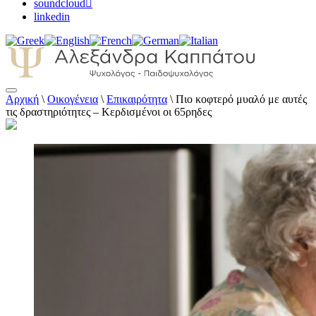
soundcloud
linkedin
Αρχική
\
Οικογένεια
\
Επικαιρότητα
\
Πιο κοφτερό μυαλό με αυτές
Αλεξάνδρα Καππάτου Ψυχολόγος –
τις δραστηριότητες – Κερδισμένοι οι 65ρηδες
Παιδοψυχολόγος