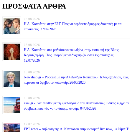
ΠΡΟΣΦΑΤΑ ΑΡΘΡΑ
05.08.2026
Η Α. Καππάτου στην ΕΡΤ. Πως να περάσετε όμορφες διακοπές με τα
παιδιά σας. 27/07/2026
05.08.2026
Η Α. Καππάτου στο ραδιόφωνο του alpha, στην εκπομπή της Βίκυς
Καρατζαφέρη. Πως μπορούμε να διαχειριζόμαστε τις αποτυχίες
12/07/2026
05.08.2026
Newshub.gr – Podcast με την Αλεξάνδρα Καππάτου: Τέλος σχολείου, πώς
περνούν οι έφηβοι το καλοκαίρι 26/06/2026
05.08.2026
skai.gr -Γιατί νιώθουμε τη «μελαγχολία του Αυγούστου»; Ειδικός εξηγεί τι
συμβαίνει και πώς να το διαχειριστούμε 04/08/2026
17.07.2026
ΕΡΤ news – Δήλωση της Α. Καππάτου στην εκπομπή live now, με θέμα: Τι