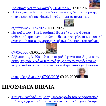
μια οθόνη και το καλοκαίρι; 16/07/2026
17.07.2026
H Αλεξάνδρα Καππάτου στο κανάλι της Ναυτεμπορικής
στην εκπομπή της Νικόλ Ποφάντη για το άγχος των
εξετάσεων 28/05/2026
04.06.2026
Ημερίδα του “The Laughing House” για την ψυχική
ανθεκτικότητα των παιδιών με θέμα: «Ασφάλεια και ψυχική
ανθεκτικότητα στην προσχολική ηλικία στον 21ου αιώνα»
07/05/2026
08.05.2026
Δήλωση της Α. Καππάτου στο ραδιόφωνο του Alpha στην
εκπομπή του Νικόλα Καμακάρη, για το αν χρειάζεται να
ενημερώσουμε τα παιδιά για το πόλεμο που έχει ξεσπάσει
στην μέση Ανατολή 07/03/2026
09.03.2026
ΠΡΟΣΦΑΤΑ ΒΙΒΛΙΑ
skai.gr -Γιατί νιώθουμε τη «μελαγχολία του Αυγούστου»;
Ειδικός εξηγεί τι συμβαίνει και πώς να το διαχειριστούμε