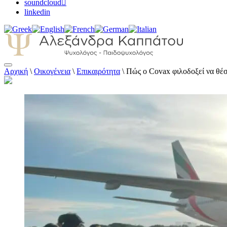
soundcloud
linkedin
Αρχική
\
Οικογένεια
\
Επικαιρότητα
\
Πώς ο Covax φιλοδοξεί να θέσ
Αλεξάνδρα Καππάτου Ψυχολόγος – Παιδοψ