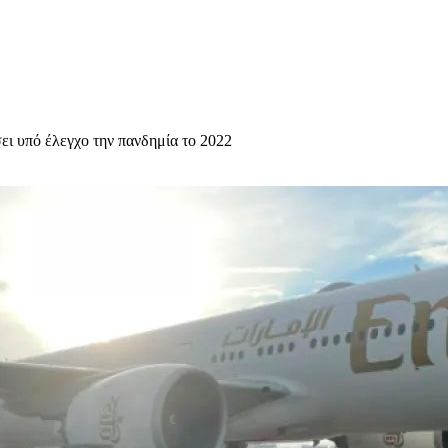
ει υπό έλεγχο την πανδημία το 2022
υχολόγος