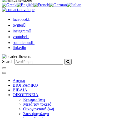
facebook
twitter
instagram
youtube
soundcloud
linkedin
Search
Αρχική
ΒΙΟΓΡΑΦΙΚΟ
ΒΙΒΛΙΑ
ΟΙΚΟΓΕΝΕΙΑ
Εγκυμοσύνη
Μετά τον τοκετό
Οικογενειακή ζωή
Στον ψυχολόγο