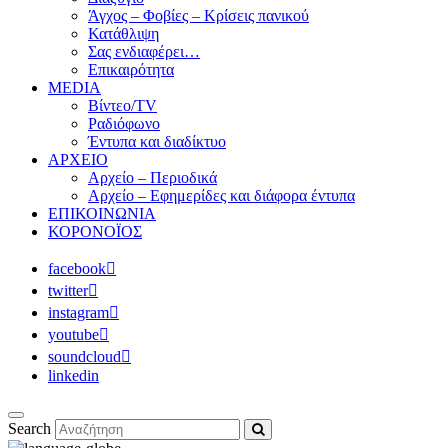
Άγχος – Φοβίες – Κρίσεις πανικού
Κατάθλιψη
Σας ενδιαφέρει…
Επικαιρότητα
MEDIA
Βίντεο/TV
Ραδιόφωνο
Έντυπα και διαδίκτυο
ΑΡΧΕΙΟ
Αρχείο – Περιοδικά
Αρχείο – Εφημερίδες και διάφορα έντυπα
ΕΠΙΚΟΙΝΩΝΙΑ
ΚΟΡΟΝΟΪΟΣ
facebook
twitter
instagram
youtube
soundcloud
linkedin
Search