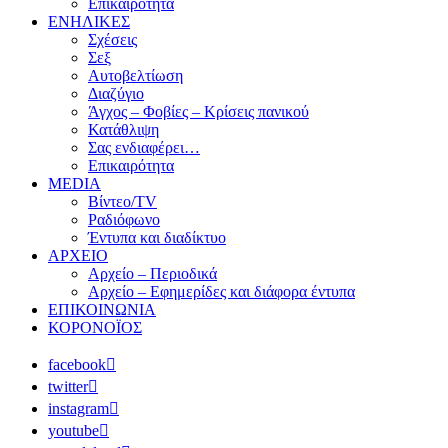
Επικαιρότητα
ΕΝΗΛΙΚΕΣ
Σχέσεις
Σεξ
Αυτοβελτίωση
Διαζύγιο
Άγχος – Φοβίες – Κρίσεις πανικού
Κατάθλιψη
Σας ενδιαφέρει…
Επικαιρότητα
MEDIA
Βίντεο/TV
Ραδιόφωνο
Έντυπα και διαδίκτυο
ΑΡΧΕΙΟ
Αρχείο – Περιοδικά
Αρχείο – Εφημερίδες και διάφορα έντυπα
ΕΠΙΚΟΙΝΩΝΙΑ
ΚΟΡΟΝΟΪΟΣ
facebook
twitter
instagram
youtube