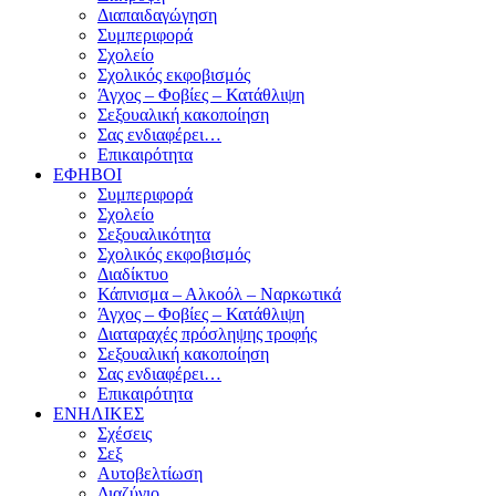
Διαπαιδαγώγηση
Συμπεριφορά
Σχολείο
Σχολικός εκφοβισμός
Άγχος – Φοβίες – Κατάθλιψη
Σεξουαλική κακοποίηση
Σας ενδιαφέρει…
Επικαιρότητα
ΕΦΗΒΟΙ
Συμπεριφορά
Σχολείο
Σεξουαλικότητα
Σχολικός εκφοβισμός
Διαδίκτυο
Κάπνισμα – Αλκοόλ – Ναρκωτικά
Άγχος – Φοβίες – Κατάθλιψη
Διαταραχές πρόσληψης τροφής
Σεξουαλική κακοποίηση
Σας ενδιαφέρει…
Επικαιρότητα
ΕΝΗΛΙΚΕΣ
Σχέσεις
Σεξ
Αυτοβελτίωση
Διαζύγιο