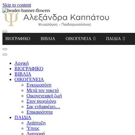
Skip to content
Αλεξάνδρα Καππάτου Ψυχολόγος – Παιδοψ
ΒΙΟΓΡΑΦΙΚΟ
ΒΙΒΛΙΑ
ΟΙΚΟΓΕΝΕΙΑ
ΠΑΙΔΙΑ
Αρχική
ΒΙΟΓΡΑΦΙΚΟ
ΒΙΒΛΙΑ
ΟΙΚΟΓΕΝΕΙΑ
Εγκυμοσύνη
Μετά τον τοκετό
Οικογενειακή ζωή
Στον ψυχολόγο
Σας ενδιαφέρει…
Επικαιρότητα
ΠΑΙΔΙΑ
Ανάπτυξη
Ύπνος
Διατροφή