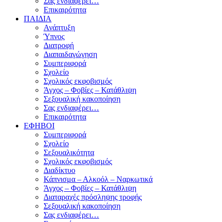
Σας ενδιαφέρει…
Επικαιρότητα
ΠΑΙΔΙΑ
Ανάπτυξη
Ύπνος
Διατροφή
Διαπαιδαγώγηση
Συμπεριφορά
Σχολείο
Σχολικός εκφοβισμός
Άγχος – Φοβίες – Κατάθλιψη
Σεξουαλική κακοποίηση
Σας ενδιαφέρει…
Επικαιρότητα
ΕΦΗΒΟΙ
Συμπεριφορά
Σχολείο
Σεξουαλικότητα
Σχολικός εκφοβισμός
Διαδίκτυο
Κάπνισμα – Αλκοόλ – Ναρκωτικά
Άγχος – Φοβίες – Κατάθλιψη
Διαταραχές πρόσληψης τροφής
Σεξουαλική κακοποίηση
Σας ενδιαφέρει…