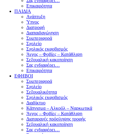
Σας ενδιαφέρει…
Επικαιρότητα
ΠΑΙΔΙΑ
Ανάπτυξη
Ύπνος
Διατροφή
Διαπαιδαγώγηση
Συμπεριφορά
Σχολείο
Σχολικός εκφοβισμός
Άγχος – Φοβίες – Κατάθλιψη
Σεξουαλική κακοποίηση
Σας ενδιαφέρει…
Επικαιρότητα
ΕΦΗΒΟΙ
Συμπεριφορά
Σχολείο
Σεξουαλικότητα
Σχολικός εκφοβισμός
Διαδίκτυο
Κάπνισμα – Αλκοόλ – Ναρκωτικά
Άγχος – Φοβίες – Κατάθλιψη
Διαταραχές πρόσληψης τροφής
Σεξουαλική κακοποίηση
Σας ενδιαφέρει…