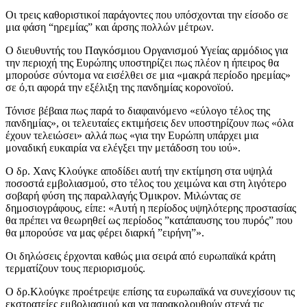
Οι τρεις καθοριστικοί παράγοντες που υπόσχονται την είσοδο σε
μια φάση “ηρεμίας” και άρσης πολλών μέτρων.
Ο διευθυντής του Παγκόσμιου Οργανισμού Υγείας αρμόδιος για
την περιοχή της Ευρώπης υποστηρίζει πως πλέον η ήπειρος θα
μπορούσε σύντομα να εισέλθει σε μια «μακρά περίοδο ηρεμίας»
σε ό,τι αφορά την εξέλιξη της πανδημίας κορονοϊού.
Τόνισε βέβαια πως παρά το διαφαινόμενο «εύλογο τέλος της
πανδημίας», οι τελευταίες εκτιμήσεις δεν υποστηρίζουν πως «όλα
έχουν τελειώσει» αλλά πως «για την Ευρώπη υπάρχει μια
μοναδική ευκαιρία να ελέγξει την μετάδοση του ιού».
Ο δρ. Χανς Κλούγκε αποδίδει αυτή την εκτίμηση στα υψηλά
ποσοστά εμβολιασμού, στο τέλος του χειμώνα και στη λιγότερο
σοβαρή φύση της παραλλαγής Όμικρον. Μιλώντας σε
δημοσιογράφους, είπε: «Αυτή η περίοδος υψηλότερης προστασίας
θα πρέπει να θεωρηθεί ως περίοδος ”κατάπαυσης του πυρός” που
θα μπορούσε να μας φέρει διαρκή ”ειρήνη”».
Οι δηλώσεις έρχονται καθώς μια σειρά από ευρωπαϊκά κράτη
τερματίζουν τους περιορισμούς.
Ο δρ.Κλούγκε προέτρεψε επίσης τα ευρωπαϊκά να συνεχίσουν τις
εκστρατείες εμβολιασμού και να παρακολουθούν στενά τις