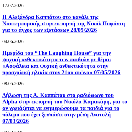
17.07.2026
H Αλεξάνδρα Καππάτου στο κανάλι της
Ναυτεμπορικής στην εκπομπή της Νικόλ Ποφάντη
για το άγχος των εξετάσεων 28/05/2026
04.06.2026
Ημερίδα του “The Laughing House” για την
ψυχική ανθεκτικότητα των παιδιών με θέμα:
«Ασφάλεια και ψυχική ανθεκτικότητα στην
προσχολική ηλικία στον 21ου αιώνα» 07/05/2026
08.05.2026
Δήλωση της Α. Καππάτου στο ραδιόφωνο του
Alpha στην εκπομπή του Νικόλα Καμακάρη, για το
αν χρειάζεται να ενημερώσουμε τα παιδιά για το
πόλεμο που έχει ξεσπάσει στην μέση Ανατολή
07/03/2026