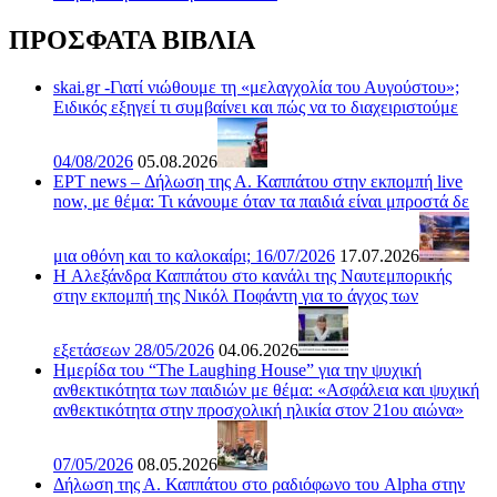
ΠΡΟΣΦΑΤΑ ΒΙΒΛΙΑ
skai.gr -Γιατί νιώθουμε τη «μελαγχολία του Αυγούστου»;
Ειδικός εξηγεί τι συμβαίνει και πώς να το διαχειριστούμε
04/08/2026
05.08.2026
ΕΡΤ news – Δήλωση της Α. Καππάτου στην εκπομπή live
now, με θέμα: Τι κάνουμε όταν τα παιδιά είναι μπροστά δε
μια οθόνη και το καλοκαίρι; 16/07/2026
17.07.2026
H Αλεξάνδρα Καππάτου στο κανάλι της Ναυτεμπορικής
στην εκπομπή της Νικόλ Ποφάντη για το άγχος των
εξετάσεων 28/05/2026
04.06.2026
Ημερίδα του “The Laughing House” για την ψυχική
ανθεκτικότητα των παιδιών με θέμα: «Ασφάλεια και ψυχική
ανθεκτικότητα στην προσχολική ηλικία στον 21ου αιώνα»
07/05/2026
08.05.2026
Δήλωση της Α. Καππάτου στο ραδιόφωνο του Alpha στην