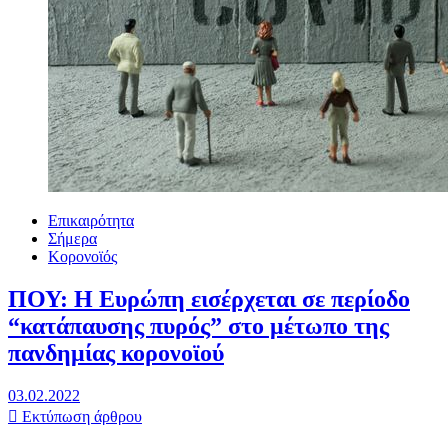
Επικαιρότητα
Σήμερα
Κορονοϊός
ΠΟΥ: Η Ευρώπη εισέρχεται σε περίοδο
“κατάπαυσης πυρός” στο μέτωπο της
πανδημίας κορονοϊού
03.02.2022
Εκτύπωση άρθρου