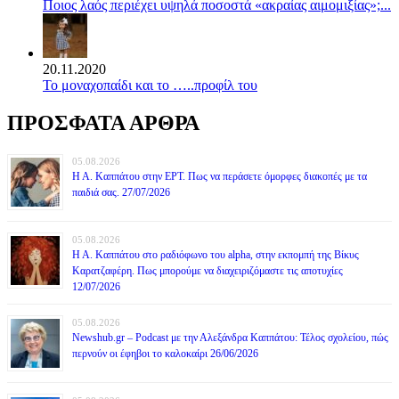
Ποιος λαός περιέχει υψηλά ποσοστά «ακραίας αιμομιξίας»;...
20.11.2020
Το μοναχοπαίδι και το …..προφίλ του
ΠΡΟΣΦΑΤΑ ΑΡΘΡΑ
05.08.2026
Η Α. Καππάτου στην ΕΡΤ. Πως να περάσετε όμορφες διακοπές με τα
παιδιά σας. 27/07/2026
05.08.2026
Η Α. Καππάτου στο ραδιόφωνο του alpha, στην εκπομπή της Βίκυς
Καρατζαφέρη. Πως μπορούμε να διαχειριζόμαστε τις αποτυχίες
12/07/2026
05.08.2026
Newshub.gr – Podcast με την Αλεξάνδρα Καππάτου: Τέλος σχολείου, πώς
περνούν οι έφηβοι το καλοκαίρι 26/06/2026