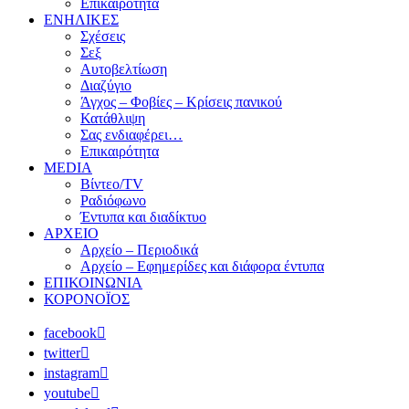
Επικαιρότητα
ΕΝΗΛΙΚΕΣ
Σχέσεις
Σεξ
Αυτοβελτίωση
Διαζύγιο
Άγχος – Φοβίες – Κρίσεις πανικού
Κατάθλιψη
Σας ενδιαφέρει…
Επικαιρότητα
MEDIA
Βίντεο/TV
Ραδιόφωνο
Έντυπα και διαδίκτυο
ΑΡΧΕΙΟ
Αρχείο – Περιοδικά
Αρχείο – Εφημερίδες και διάφορα έντυπα
ΕΠΙΚΟΙΝΩΝΙΑ
ΚΟΡΟΝΟΪΟΣ
facebook
twitter
instagram
youtube