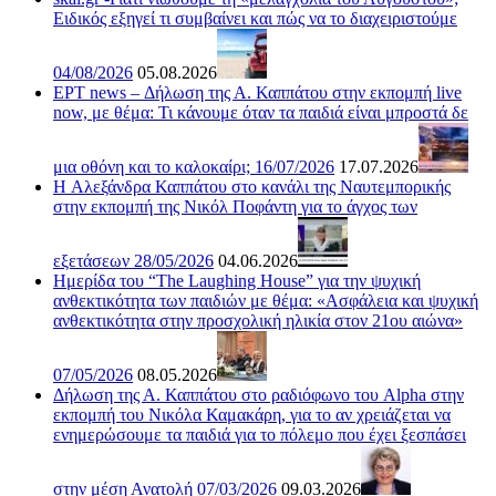
Ειδικός εξηγεί τι συμβαίνει και πώς να το διαχειριστούμε
04/08/2026
05.08.2026
ΕΡΤ news – Δήλωση της Α. Καππάτου στην εκπομπή live
now, με θέμα: Τι κάνουμε όταν τα παιδιά είναι μπροστά δε
μια οθόνη και το καλοκαίρι; 16/07/2026
17.07.2026
H Αλεξάνδρα Καππάτου στο κανάλι της Ναυτεμπορικής
στην εκπομπή της Νικόλ Ποφάντη για το άγχος των
εξετάσεων 28/05/2026
04.06.2026
Ημερίδα του “The Laughing House” για την ψυχική
ανθεκτικότητα των παιδιών με θέμα: «Ασφάλεια και ψυχική
ανθεκτικότητα στην προσχολική ηλικία στον 21ου αιώνα»
07/05/2026
08.05.2026
Δήλωση της Α. Καππάτου στο ραδιόφωνο του Alpha στην
εκπομπή του Νικόλα Καμακάρη, για το αν χρειάζεται να
ενημερώσουμε τα παιδιά για το πόλεμο που έχει ξεσπάσει
στην μέση Ανατολή 07/03/2026
09.03.2026