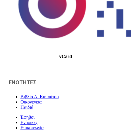
vCard
ΕΝΟΤΗΤΕΣ
Βιβλία Α. Καππάτου
Οικογένεια
Παιδιά
Έφηβοι
Ενήλικες
Επικοινωνία