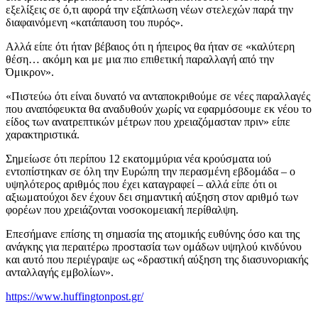
εξελίξεις σε ό,τι αφορά την εξάπλωση νέων στελεχών παρά την
διαφαινόμενη «κατάπαυση του πυρός».
Αλλά είπε ότι ήταν βέβαιος ότι η ήπειρος θα ήταν σε «καλύτερη
θέση… ακόμη και με μια πιο επιθετική παραλλαγή από την
Όμικρον».
«Πιστεύω ότι είναι δυνατό να ανταποκριθούμε σε νέες παραλλαγές
που αναπόφευκτα θα αναδυθούν χωρίς να εφαρμόσουμε εκ νέου το
είδος των ανατρεπτικών μέτρων που χρειαζόμασταν πριν» είπε
χαρακτηριστικά.
Σημείωσε ότι περίπου 12 εκατομμύρια νέα κρούσματα ιού
εντοπίστηκαν σε όλη την Ευρώπη την περασμένη εβδομάδα – ο
υψηλότερος αριθμός που έχει καταγραφεί – αλλά είπε ότι οι
αξιωματούχοι δεν έχουν δει σημαντική αύξηση στον αριθμό των
φορέων που χρειάζονται νοσοκομειακή περίθαλψη.
Επεσήμανε επίσης τη σημασία της ατομικής ευθύνης όσο και της
ανάγκης για περαιτέρω προστασία των ομάδων υψηλού κινδύνου
και αυτό που περιέγραψε ως «δραστική αύξηση της διασυνοριακής
ανταλλαγής εμβολίων».
https://www.huffingtonpost.gr/