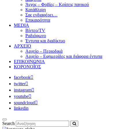
Άγχος – Φοβίες – Κρίσεις πανικού
Κατάθλιψη
Σας ενδιαφέρει…
Επικαιρότητα
MEDIA
Βίντεο/TV
Ραδιόφωνο
Έντυπα και διαδίκτυο
ΑΡΧΕΙΟ
Αρχείο – Περιοδικά
Αρχείο – Εφημερίδες και διάφορα έντυπα
ΕΠΙΚΟΙΝΩΝΙΑ
ΚΟΡΟΝΟΪΟΣ
facebook
twitter
instagram
youtube
soundcloud
linkedin
Search