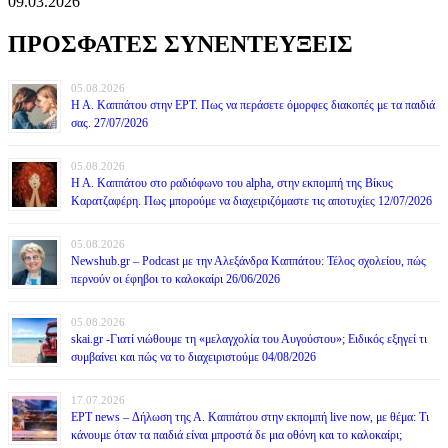
09.03.2026
ΠΡΟΣΦΑΤΕΣ ΣΥΝΕΝΤΕΥΞΕΙΣ
05.08.2026
Η Α. Καππάτου στην ΕΡΤ. Πως να περάσετε όμορφες διακοπές με τα παιδιά
σας. 27/07/2026
05.08.2026
Η Α. Καππάτου στο ραδιόφωνο του alpha, στην εκπομπή της Βίκυς
Καρατζαφέρη. Πως μπορούμε να διαχειριζόμαστε τις αποτυχίες 12/07/2026
05.08.2026
Newshub.gr – Podcast με την Αλεξάνδρα Καππάτου: Τέλος σχολείου, πώς
περνούν οι έφηβοι το καλοκαίρι 26/06/2026
05.08.2026
skai.gr -Γιατί νιώθουμε τη «μελαγχολία του Αυγούστου»; Ειδικός εξηγεί τι
συμβαίνει και πώς να το διαχειριστούμε 04/08/2026
17.07.2026
ΕΡΤ news – Δήλωση της Α. Καππάτου στην εκπομπή live now, με θέμα: Τι
κάνουμε όταν τα παιδιά είναι μπροστά δε μια οθόνη και το καλοκαίρι;