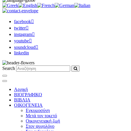
facebook
twitter
instagram
youtube
soundcloud
linkedin
Search
Αρχική
ΒΙΟΓΡΑΦΙΚΟ
ΒΙΒΛΙΑ
ΟΙΚΟΓΕΝΕΙΑ
Εγκυμοσύνη
Μετά τον τοκετό
Οικογενειακή ζωή
Στον ψυχολόγο