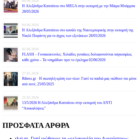
04.06.2026
H Αλεξάνδρα Καππάτου στο MEGA στην εκπομπή με την Μάιρα Mπάρμπα
28/05/2026
04.06.2026
H Αλεξάνδρα Καππάτου στο κανάλι της Ναυτεμπορικής στην εκπομπή της
Νικόλ Ποφάντη για το άγχος των εξετάσεων 28/05/2026
02.06.2026
FLASH – Γυναικοκτονίες: Χιλιάδες γυναίκες δολοφονούνται παγκοσμίως
κάθε χρόνο – Τα «σημάδια» πριν το έγκλημα 02/06/2026
27.05.2026
Rthess.gr · Η σιωπηλή κρίση των νέων: Γιατί τα παιδιά μας νιώθουν πιο μόνα
από ποτέ; 25/05/2025
25.05.2026
13/5/2026 Η Αλεξάνδρα Καππάτου στην εκπομπή του ΑΝΤ1
“Αποκαλύψεις”
ΠΡΟΣΦΑΤΑ ΑΡΘΡΑ
skai.gr -Γιατί νιώθουμε τη «μελαγχολία του Αυγούστου»;