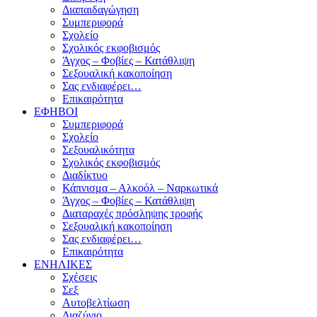
Διαπαιδαγώγηση
Συμπεριφορά
Σχολείο
Σχολικός εκφοβισμός
Άγχος – Φοβίες – Κατάθλιψη
Σεξουαλική κακοποίηση
Σας ενδιαφέρει…
Επικαιρότητα
ΕΦΗΒΟΙ
Συμπεριφορά
Σχολείο
Σεξουαλικότητα
Σχολικός εκφοβισμός
Διαδίκτυο
Κάπνισμα – Αλκοόλ – Ναρκωτικά
Άγχος – Φοβίες – Κατάθλιψη
Διαταραχές πρόσληψης τροφής
Σεξουαλική κακοποίηση
Σας ενδιαφέρει…
Επικαιρότητα
ΕΝΗΛΙΚΕΣ
Σχέσεις
Σεξ
Αυτοβελτίωση
Διαζύγιο