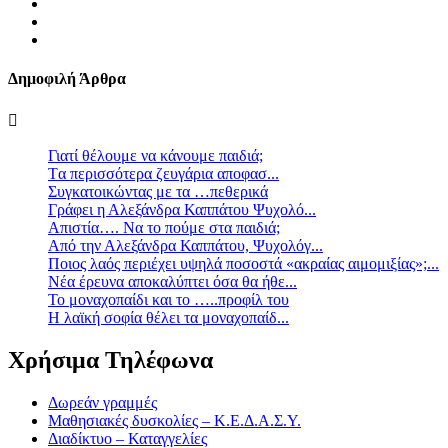
Δημοφιλή Άρθρα
Γιατί θέλουμε να κάνουμε παιδιά;
Tα περισσότερα ζευγάρια αποφασ...
Συγκατοικώντας με τα …πεθερικά
Γράφει η Αλεξάνδρα Καππάτου Ψυχολό...
Απιστία…. Να το πούμε στα παιδιά;
Από την Αλεξάνδρα Καππάτου, Ψυχολόγ...
Ποιος λαός περιέχει υψηλά ποσοστά «ακραίας αιμομιξίας»;...
Νέα έρευνα αποκαλύπτει όσα θα ήθε...
Το μοναχοπαίδι και το …..προφίλ του
Η λαϊκή σοφία θέλει τα μοναχοπαίδ...
Χρήσιμα Τηλέφωνα
Δωρεάν γραμμές
Μαθησιακές δυσκολίες – Κ.Ε.Δ.Α.Σ.Υ.
Διαδίκτυο – Καταγγελίες