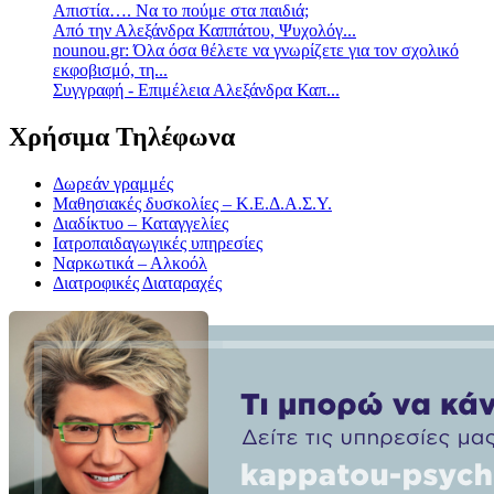
Απιστία…. Να το πούμε στα παιδιά;
Από την Αλεξάνδρα Καππάτου, Ψυχολόγ...
nounou.gr: Όλα όσα θέλετε να γνωρίζετε για τον σχολικό
εκφοβισμό, τη...
Συγγραφή - Επιμέλεια Αλεξάνδρα Καπ...
Χρήσιμα Τηλέφωνα
Δωρεάν γραμμές
Μαθησιακές δυσκολίες – Κ.Ε.Δ.Α.Σ.Υ.
Διαδίκτυο – Καταγγελίες
Ιατροπαιδαγωγικές υπηρεσίες
Ναρκωτικά – Αλκοόλ
Διατροφικές Διαταραχές