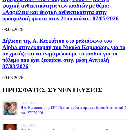
ψυχική ανθεκτικότητα των παιδιών με θέμα:
«Ασφάλεια και ψυχική ανθεκτικότητα στην
προσχολική ηλικία στον 21ου αιώνα» 07/05/2026
08.05.2026
Δήλωση της Α. Καππάτου στο ραδιόφωνο του
Alpha στην εκπομπή του Νικόλα Καμακάρη, για το
αν χρειάζεται να ενημερώσουμε τα παιδιά για το
πόλεμο που έχει ξεσπάσει στην μέση Ανατολή
07/03/2026
09.03.2026
ΠΡΟΣΦΑΤΕΣ ΣΥΝΕΝΤΕΥΞΕΙΣ
05.08.2026
Η Α. Καππάτου στην ΕΡΤ. Πως να περάσετε όμορφες διακοπές με τα παιδιά
σας. 27/07/2026
05.08.2026