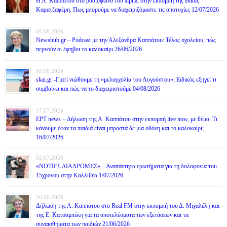
Η Α. Καππάτου στο ραδιόφωνο του alpha, στην εκπομπή της Βίκυς
Καρατζαφέρη. Πως μπορούμε να διαχειριζόμαστε τις αποτυχίες 12/07/2026
05.08.2026
Newshub.gr – Podcast με την Αλεξάνδρα Καππάτου: Τέλος σχολείου, πώς
περνούν οι έφηβοι το καλοκαίρι 26/06/2026
05.08.2026
skai.gr -Γιατί νιώθουμε τη «μελαγχολία του Αυγούστου»; Ειδικός εξηγεί τι
συμβαίνει και πώς να το διαχειριστούμε 04/08/2026
17.07.2026
ΕΡΤ news – Δήλωση της Α. Καππάτου στην εκπομπή live now, με θέμα: Τι
κάνουμε όταν τα παιδιά είναι μπροστά δε μια οθόνη και το καλοκαίρι;
16/07/2026
02.07.2026
«ΝΟΤΙΕΣ ΔΙΑΔΡΟΜΕΣ» – Αναπάντητα ερωτήματα για τη δολοφονία του
15χρονου στην Καλλιθέα 1/07/2026
26.06.2026
Δήλωση της Α. Καππάτου στο Real FM στην εκπομπή του Δ. Μιχαλέλη και
της Ε. Κατσαμπέκη για τα αποτελέσματα των εξετάσεων και τα
συναισθήματα των παιδιών 21/06/2026