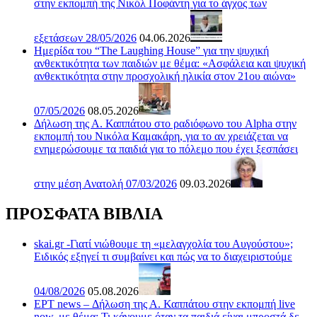
στην εκπομπή της Νικόλ Ποφάντη για το άγχος των
εξετάσεων 28/05/2026
04.06.2026
Ημερίδα του “The Laughing House” για την ψυχική
ανθεκτικότητα των παιδιών με θέμα: «Ασφάλεια και ψυχική
ανθεκτικότητα στην προσχολική ηλικία στον 21ου αιώνα»
07/05/2026
08.05.2026
Δήλωση της Α. Καππάτου στο ραδιόφωνο του Alpha στην
εκπομπή του Νικόλα Καμακάρη, για το αν χρειάζεται να
ενημερώσουμε τα παιδιά για το πόλεμο που έχει ξεσπάσει
στην μέση Ανατολή 07/03/2026
09.03.2026
ΠΡΟΣΦΑΤΑ ΒΙΒΛΙΑ
skai.gr -Γιατί νιώθουμε τη «μελαγχολία του Αυγούστου»;
Ειδικός εξηγεί τι συμβαίνει και πώς να το διαχειριστούμε
04/08/2026
05.08.2026
ΕΡΤ news – Δήλωση της Α. Καππάτου στην εκπομπή live
now, με θέμα: Τι κάνουμε όταν τα παιδιά είναι μπροστά δε