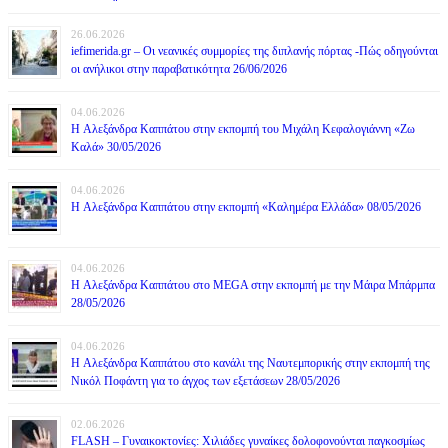
26.06.2026
iefimerida.gr – Οι νεανικές συμμορίες της διπλανής πόρτας -Πώς οδηγούνται
οι ανήλικοι στην παραβατικότητα 26/06/2026
04.06.2026
H Αλεξάνδρα Καππάτου στην εκπομπή του Μιχάλη Κεφαλογιάννη «Ζω
Καλά» 30/05/2026
04.06.2026
H Αλεξάνδρα Καππάτου στην εκπομπή «Καλημέρα Ελλάδα» 08/05/2026
04.06.2026
H Αλεξάνδρα Καππάτου στο MEGA στην εκπομπή με την Μάιρα Mπάρμπα
28/05/2026
04.06.2026
H Αλεξάνδρα Καππάτου στο κανάλι της Ναυτεμπορικής στην εκπομπή της
Νικόλ Ποφάντη για το άγχος των εξετάσεων 28/05/2026
02.06.2026
FLASH – Γυναικοκτονίες: Χιλιάδες γυναίκες δολοφονούνται παγκοσμίως