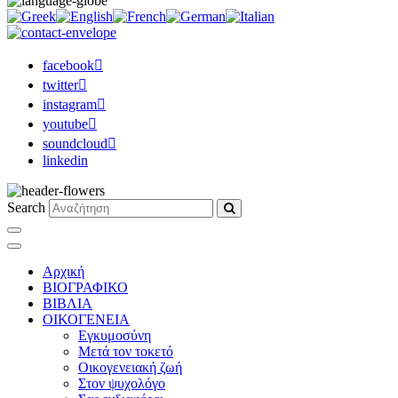
facebook
twitter
instagram
youtube
soundcloud
linkedin
Search
Αρχική
ΒΙΟΓΡΑΦΙΚΟ
ΒΙΒΛΙΑ
ΟΙΚΟΓΕΝΕΙΑ
Εγκυμοσύνη
Μετά τον τοκετό
Οικογενειακή ζωή
Στον ψυχολόγο