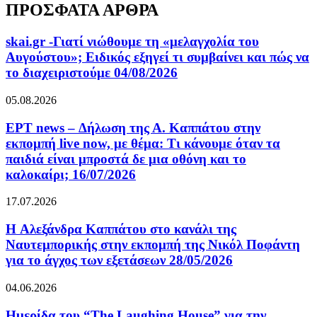
ΠΡΟΣΦΑΤΑ ΑΡΘΡΑ
skai.gr -Γιατί νιώθουμε τη «μελαγχολία του
Αυγούστου»; Ειδικός εξηγεί τι συμβαίνει και πώς να
το διαχειριστούμε 04/08/2026
05.08.2026
ΕΡΤ news – Δήλωση της Α. Καππάτου στην
εκπομπή live now, με θέμα: Τι κάνουμε όταν τα
παιδιά είναι μπροστά δε μια οθόνη και το
καλοκαίρι; 16/07/2026
17.07.2026
H Αλεξάνδρα Καππάτου στο κανάλι της
Ναυτεμπορικής στην εκπομπή της Νικόλ Ποφάντη
για το άγχος των εξετάσεων 28/05/2026
04.06.2026
Ημερίδα του “The Laughing House” για την