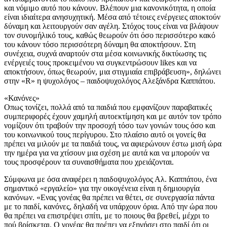
και νόμιμο αυτό που κάνουν. Βλέπουν μια κανονικότητα, η οποία
είναι ιδιαίτερα ανησυχητική. Μέσα από τέτοιες ενέργειες αποκτούν
δύναμη και λειτουργούν σαν αγέλη. Στόχος τους είναι να βλάψουν
τον συνομήλικό τους, καθώς θεωρούν ότι όσο περισσότερο κακό
του κάνουν τόσο περισσότερη δύναμη θα αποκτήσουν. Στη
συνέχεια, συχνά αναρτούν στα μέσα κοινωνικής δικτύωσης τις
ενέργειές τους προκειμένου να συγκεντρώσουν likes και να
αποκτήσουν, όπως θεωρούν, μια στιγμιαία επιβράβευση», δηλώνει
στην «R» η ψυχολόγος – παιδοψυχολόγος Αλεξάνδρα Καππάτου.
«Κανόνες»
Οπως τονίζει, πολλά από τα παιδιά που εμφανίζουν παραβατικές
συμπεριφορές έχουν χαμηλή αυτοεκτίμηση και με αυτόν τον τρόπο
νομίζουν ότι τραβούν την προσοχή τόσο των γονιών τους όσο και
του κοινωνικού τους περίγυρου. Στο πλαίσιο αυτό οι γονείς θα
πρέπει να μιλούν με τα παιδιά τους, να αφιερώνουν έστω μισή ώρα
την ημέρα για να χτίσουν μια σχέση με αυτά και να μπορούν να
τους προσφέρουν τα συναισθήματα που χρειάζονται.
Σύμφωνα με όσα αναφέρει η παιδοψυχολόγος Αλ. Καππάτου, ένα
σημαντικό «εργαλείο» για την οικογένεια είναι η δημιουργία
κανόνων. «Ενας γονέας θα πρέπει να θέτει, σε συνεργασία πάντα
με το παιδί, κανόνες, δηλαδή να υπάρχουν όρια. Από την ώρα που
θα πρέπει να επιστρέψει σπίτι, με το ποιους θα βρεθεί, μέχρι το
πού βρίσκεται. Ο γονέας θα πρέπει να εξηγήσει στο παιδί ότι οι