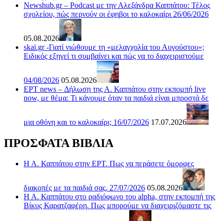
Newshub.gr – Podcast με την Αλεξάνδρα Καππάτου: Τέλος
σχολείου, πώς περνούν οι έφηβοι το καλοκαίρι 26/06/2026
05.08.2026
skai.gr -Γιατί νιώθουμε τη «μελαγχολία του Αυγούστου»;
Ειδικός εξηγεί τι συμβαίνει και πώς να το διαχειριστούμε
04/08/2026
05.08.2026
ΕΡΤ news – Δήλωση της Α. Καππάτου στην εκπομπή live
now, με θέμα: Τι κάνουμε όταν τα παιδιά είναι μπροστά δε
μια οθόνη και το καλοκαίρι; 16/07/2026
17.07.2026
ΠΡΟΣΦΑΤΑ ΒΙΒΛΙΑ
Η Α. Καππάτου στην ΕΡΤ. Πως να περάσετε όμορφες
διακοπές με τα παιδιά σας. 27/07/2026
05.08.2026
Η Α. Καππάτου στο ραδιόφωνο του alpha, στην εκπομπή της
Βίκυς Καρατζαφέρη. Πως μπορούμε να διαχειριζόμαστε τις