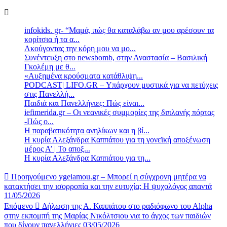
infokids. gr- “Μαμά, πώς θα καταλάβω αν μου αρέσουν τα
κορίτσια ή τα α...
Ακούγοντας την κόρη μου να μο...
Συνέντευξη στο newsbomb, στην Αναστασία – Βασιλική
Γκολέμη με θ...
«Αυξημένα κρούσματα κατάθλιψη...
PODCAST| LIFO.GR – Υπάρχουν μυστικά για να πετύχεις
στις Πανελλή...
Παιδιά και Πανελλήνιες: Πώς είναι...
iefimerida.gr – Οι νεανικές συμμορίες της διπλανής πόρτας
-Πώς ο...
Η παραβατικότητα ανηλίκων και η βί...
Η κυρία Αλεξάνδρα Καππάτου για τη γονεϊκή αποξένωση
μέρος Α’ | Το αποξ...
Η κυρία Αλεξάνδρα Καππάτου για τη...
Προηγούμενο
ygeiamou.gr – Μπορεί η σύγχρονη μητέρα να
κατακτήσει την ισορροπία και την ευτυχία; Η ψυχολόγος απαντά
11/05/2026
Επόμενο
Δήλωση της Α. Καππάτου στο ραδιόφωνο του Αlpha
στην εκπομπή της Μαρίας Νικόλτσιου για το άγχος των παιδιών
που δίνουν πανελλήνιες 03/05/2026