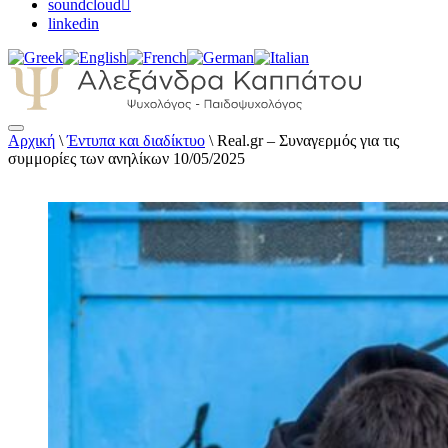
soundcloud
linkedin
Αρχική
\
Έντυπα και διαδίκτυο
\
Real.gr – Συναγερμός για τις
Αλεξάνδρα Καππάτου Ψυχολόγος –
συμμορίες των ανηλίκων 10/05/2025
Παιδοψυχολόγος