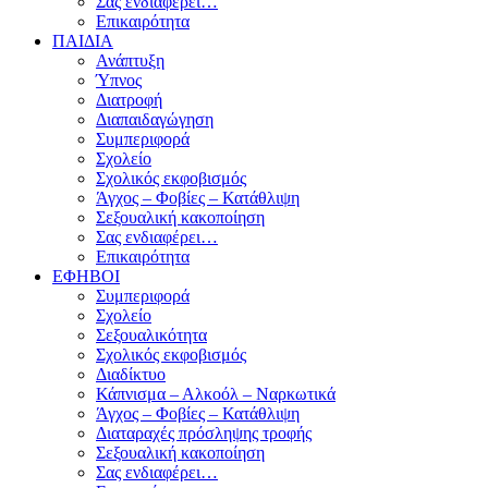
Σας ενδιαφέρει…
Επικαιρότητα
ΠΑΙΔΙΑ
Ανάπτυξη
Ύπνος
Διατροφή
Διαπαιδαγώγηση
Συμπεριφορά
Σχολείο
Σχολικός εκφοβισμός
Άγχος – Φοβίες – Κατάθλιψη
Σεξουαλική κακοποίηση
Σας ενδιαφέρει…
Επικαιρότητα
ΕΦΗΒΟΙ
Συμπεριφορά
Σχολείο
Σεξουαλικότητα
Σχολικός εκφοβισμός
Διαδίκτυο
Κάπνισμα – Αλκοόλ – Ναρκωτικά
Άγχος – Φοβίες – Κατάθλιψη
Διαταραχές πρόσληψης τροφής
Σεξουαλική κακοποίηση
Σας ενδιαφέρει…