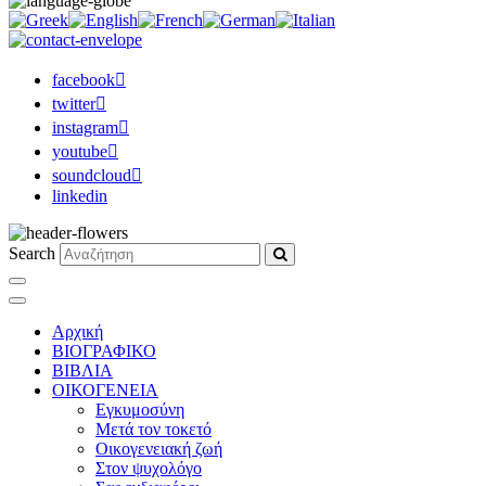
facebook
twitter
instagram
youtube
soundcloud
linkedin
Search
Αρχική
ΒΙΟΓΡΑΦΙΚΟ
ΒΙΒΛΙΑ
ΟΙΚΟΓΕΝΕΙΑ
Εγκυμοσύνη
Μετά τον τοκετό
Οικογενειακή ζωή
Στον ψυχολόγο