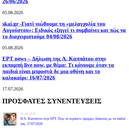
26/06/2026
05.08.2026
skai.gr -Γιατί νιώθουμε τη «μελαγχολία του
Αυγούστου»; Ειδικός εξηγεί τι συμβαίνει και πώς να
το διαχειριστούμε 04/08/2026
05.08.2026
ΕΡΤ news – Δήλωση της Α. Καππάτου στην
εκπομπή live now, με θέμα: Τι κάνουμε όταν τα
παιδιά είναι μπροστά δε μια οθόνη και το
καλοκαίρι; 16/07/2026
17.07.2026
ΠΡΟΣΦΑΤΕΣ ΣΥΝΕΝΤΕΥΞΕΙΣ
05.08.2026
Η Α. Καππάτου στην ΕΡΤ. Πως να περάσετε όμορφες διακοπές με τα παιδιά
σας. 27/07/2026