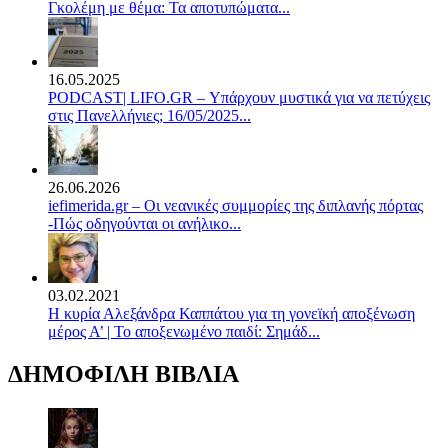
Γκολέμη με θέμα: Τα αποτυπώματα...
16.05.2025
PODCAST| LIFO.GR – Υπάρχουν μυστικά για να πετύχεις
στις Πανελλήνιες; 16/05/2025...
26.06.2026
iefimerida.gr – Οι νεανικές συμμορίες της διπλανής πόρτας
-Πώς οδηγούνται οι ανήλικο...
03.02.2021
Η κυρία Αλεξάνδρα Καππάτου για τη γονεϊκή αποξένωση
μέρος Α’ | Το αποξενωμένο παιδί: Σημάδ...
ΔΗΜΟΦΙΛΗ ΒΙΒΛΙΑ