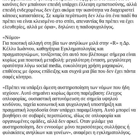
κανόνες δεν μπαίνουν επειδή υπάρχει έλλειψη εμπιστοσύνης, αλλά
επειδή ενδεχομένως δεν έχει ακόμα την ικανότητα να διαχειριστεί
κάποιες καταστάσεις. Σε καμία περίπτωση δεν λέω ότι ένα παιδί θα
πρέπει να είναι κλεισμένο στο σπίτι, απεναντίας θα πρέπει να έχει
ελευθερίες, αλλά με όρια», δηλώνει η παιδοψυχολόγος.
«Νόμοι»
Για ποιοτική αλλαγή στη βία των ανηλίκων μιλά στην «R» η Δρ.
Κέλλυ Ιωάννου, καθηγήτρια Εγκληματολογίας και
πραγματογνώμων, τονίζοντας ότι αυτό που βλέπουμε σήμερα είναι
κυρίως μια ποιοτική μεταβολή: μεγαλύτερη ένταση, μεγαλύτερη
ορατότητα λόγω social media, ευκολότερη χρήση μαχαιριών,
επιθέσεις με όρους επίδειξης και συχνά μια βία που δεν έχει πάντα
σαφές κίνητρο.
«Πρέπει να υπάρξει άμεση αυστηροποίηση των νόμων που ήδη
ισχύουν. Αυτό σημαίνει κυρίως άμεση παρέμβαση: έλεγχος
οπλοφορίας, ουσιαστική αστυνόμευση σε σημεία υψηλού
κινδύνου, ταχεία κοινωνική και ψυχολογική υποστήριξη και
πραγματική λογοδοσία όταν υπάρχει παραμέληση. Αυτό μπορεί να
βοηθήσει σε σοβαρές περιπτώσεις, ιδίως σε οπλοφορία και
οργανωμένες ομάδες, αλλά δεν αρκεί. Οταν μιλάμε για
αυστηροποίηση, δεν εννοούμε μόνο περισσότερες συλλήψεις ή
φυλακίσεις ανηλίκων και γονέων», αναφέρει η εγκληματολόγος.