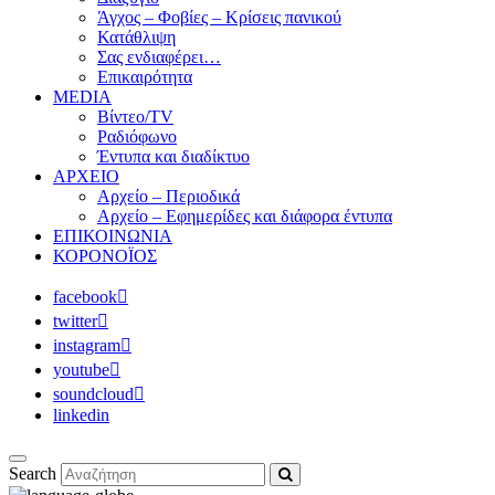
Άγχος – Φοβίες – Κρίσεις πανικού
Κατάθλιψη
Σας ενδιαφέρει…
Επικαιρότητα
MEDIA
Βίντεο/TV
Ραδιόφωνο
Έντυπα και διαδίκτυο
ΑΡΧΕΙΟ
Αρχείο – Περιοδικά
Αρχείο – Εφημερίδες και διάφορα έντυπα
ΕΠΙΚΟΙΝΩΝΙΑ
ΚΟΡΟΝΟΪΟΣ
facebook
twitter
instagram
youtube
soundcloud
linkedin
Search