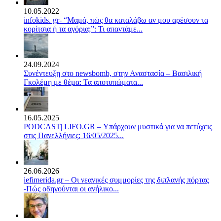
10.05.2022
infokids. gr- “Μαμά, πώς θα καταλάβω αν μου αρέσουν τα
κορίτσια ή τα αγόρια;”: Τι απαντάμε...
24.09.2024
Συνέντευξη στο newsbomb, στην Αναστασία – Βασιλική
Γκολέμη με θέμα: Τα αποτυπώματα...
16.05.2025
PODCAST| LIFO.GR – Υπάρχουν μυστικά για να πετύχεις
στις Πανελλήνιες; 16/05/2025...
26.06.2026
iefimerida.gr – Οι νεανικές συμμορίες της διπλανής πόρτας
-Πώς οδηγούνται οι ανήλικο...