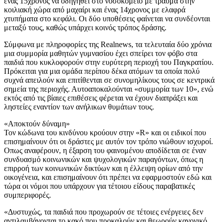
ένας 15χρονος να οδηγηθεί στο νοσοκομείο με τραύμα στην
κοιλιακή χώρα από μαχαίρι και ένας 14χρονος με ελαφρά
χτυπήματα στο κεφάλι. Οι δύο υποθέσεις φαίνεται να συνδέονται
μεταξύ τους, καθώς υπάρχει κοινός τρόπος δράσης.
Σύμφωνα με πληροφορίες της Realnews, τα τελευταία δύο χρόνια
μια συμμορία μαθητών γυμνασίου έχει σπείρει τον φόβο στα
παιδιά που κυκλοφορούν στην ευρύτερη περιοχή του Παγκρατίου.
Πρόκειται για μια ομάδα περίπου δέκα ατόμων τα οποία πολύ
συχνά απειλούν και επιτίθενται σε συνομηλίκους τους σε κεντρικά
σημεία της περιοχής. Αυτοαποκαλούνται «συμμορία των 10», ενώ
εκτός από τις βίαιες επιθέσεις φέρεται να έχουν διαπράξει και
ληστείες εναντίον των ανήλικων θυμάτων τους.
«Αποκτούν δύναμη»
Τον κώδωνα του κινδύνου κρούουν στην «R» και οι ειδικοί που
επισημαίνουν ότι οι δράστες με αυτόν τον τρόπο νιώθουν ισχυροί.
Οπως αναφέρουν, η έξαρση του φαινομένου αποδίδεται σε έναν
συνδυασμό κοινωνικών και ψυχολογικών παραγόντων, όπως η
επιρροή των κοινωνικών δικτύων και η έλλειψη ορίων από την
οικογένεια, και επισημαίνουν ότι πρέπει να εφαρμοστούν εδώ και
τώρα οι νόμοι που υπάρχουν για τέτοιου είδους παραβατικές
συμπεριφορές.
«Δυστυχώς, τα παιδιά που προχωρούν σε τέτοιες ενέργειες δεν
αντιλαμβάνονται το κακό που προκαλούν και θεωρούν κανονικό