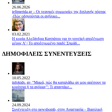
26.06.2026
iefimerida.gr – Οι νεανικές συμμορίες της διπλανής πόρτας
-Πώς οδηγούνται οι ανήλικο...
03.02.2021
Η κυρία Αλεξάνδρα Καππάτου για τη γονεϊκή αποξένωση
μέρος Α’ | Το αποξενωμένο παιδί: Σημάδ...
ΔΗΜΟΦΙΛΕΙΣ ΣΥΝΕΝΤΕΥΞΕΙΣ
10.05.2022
infokids. gr- “Μαμά, πώς θα καταλάβω αν μου αρέσουν τα
κορίτσια ή τα αγόρια;”: Τι απαντάμε...
24.09.2024
Συνέντευξη στο newsbomb, στην Αναστασία – Βασιλική