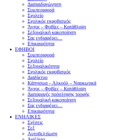
Διαπαιδαγώγηση
Συμπεριφορά
Σχολείο
Σχολικός εκφοβισμός
Άγχος – Φοβίες – Κατάθλιψη
Σεξουαλική κακοποίηση
Σας ενδιαφέρει…
Επικαιρότητα
ΕΦΗΒΟΙ
Συμπεριφορά
Σχολείο
Σεξουαλικότητα
Σχολικός εκφοβισμός
Διαδίκτυο
Κάπνισμα – Αλκοόλ – Ναρκωτικά
Άγχος – Φοβίες – Κατάθλιψη
Διαταραχές πρόσληψης τροφής
Σεξουαλική κακοποίηση
Σας ενδιαφέρει…
Επικαιρότητα
ΕΝΗΛΙΚΕΣ
Σχέσεις
Σεξ
Αυτοβελτίωση
Διαζύγιο