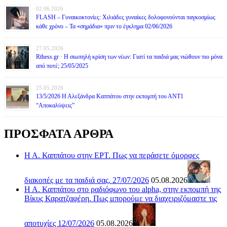
02.06.2026
FLASH – Γυναικοκτονίες: Χιλιάδες γυναίκες δολοφονούνται παγκοσμίως
κάθε χρόνο – Τα «σημάδια» πριν το έγκλημα 02/06/2026
27.05.2026
Rthess.gr · Η σιωπηλή κρίση των νέων: Γιατί τα παιδιά μας νιώθουν πιο μόνα
από ποτέ; 25/05/2025
25.05.2026
13/5/2026 Η Αλεξάνδρα Καππάτου στην εκπομπή του ΑΝΤ1
“Αποκαλύψεις”
ΠΡΟΣΦΑΤΑ ΑΡΘΡΑ
Η Α. Καππάτου στην ΕΡΤ. Πως να περάσετε όμορφες
διακοπές με τα παιδιά σας. 27/07/2026
05.08.2026
Η Α. Καππάτου στο ραδιόφωνο του alpha, στην εκπομπή της
Βίκυς Καρατζαφέρη. Πως μπορούμε να διαχειριζόμαστε τις
αποτυχίες 12/07/2026
05.08.2026