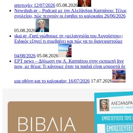
αποτυχίες 12/07/2026
05.08.2026
Newshub.gr – Podcast με την Αλεξάνδρα Καππάτου: Τέλος
σχολείου, πώς περνούν οι έφηβοι το καλοκαίρι 26/06/2026
05.08.2026
skai.gr -Γιατί νιώθουμε τη «μελαγχολία του Αυγούστου»;
Ειδικός εξηγεί τι συμβαίνει και πώς να το διαχειριστούμε
04/08/2026
05.08.2026
ΕΡΤ news – Δήλωση της Α. Καππάτου στην εκπομπή live
now, με θέμα: Τι κάνουμε όταν τα παιδιά είναι μπροστά δε
μια οθόνη και το καλοκαίρι; 16/07/2026
17.07.2026