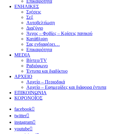
Επικαιρότητα
ΕΝΗΛΙΚΕΣ
Σχέσεις
Σεξ
Αυτοβελτίωση
Διαζύγιο
Άγχος – Φοβίες – Κρίσεις πανικού
Κατάθλιψη
Σας ενδιαφέρει…
Επικαιρότητα
MEDIA
Βίντεο/TV
Ραδιόφωνο
Έντυπα και διαδίκτυο
ΑΡΧΕΙΟ
Αρχείο – Περιοδικά
Αρχείο – Εφημερίδες και διάφορα έντυπα
ΕΠΙΚΟΙΝΩΝΙΑ
ΚΟΡΟΝΟΪΟΣ
facebook
twitter
instagram
youtube