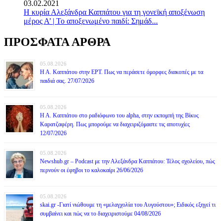
03.02.2021
Η κυρία Αλεξάνδρα Καππάτου για τη γονεϊκή αποξένωση
μέρος Α’ | Το αποξενωμένο παιδί: Σημάδ...
ΠΡΟΣΦΑΤΑ ΑΡΘΡΑ
05.08.2026
Η Α. Καππάτου στην ΕΡΤ. Πως να περάσετε όμορφες διακοπές με τα
παιδιά σας. 27/07/2026
05.08.2026
Η Α. Καππάτου στο ραδιόφωνο του alpha, στην εκπομπή της Βίκυς
Καρατζαφέρη. Πως μπορούμε να διαχειριζόμαστε τις αποτυχίες
12/07/2026
05.08.2026
Newshub.gr – Podcast με την Αλεξάνδρα Καππάτου: Τέλος σχολείου, πώς
περνούν οι έφηβοι το καλοκαίρι 26/06/2026
05.08.2026
skai.gr -Γιατί νιώθουμε τη «μελαγχολία του Αυγούστου»; Ειδικός εξηγεί τι
συμβαίνει και πώς να το διαχειριστούμε 04/08/2026