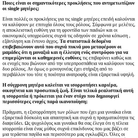
Ποιες είναι οι σημαντικότερες προκλήσεις που αντιμετωπίζουν
οι single μητέρες;
Είναι πολλές οι προκλήσεις για τις single μητέρες επειδή καλούνται
να καλύψουν με επιτυχία όλους τους ρόλους. Σύμφωνα με μελέτες,
η αποκλειστική ευθύνη για τη φροντίδα των παιδιών και οι
οικονομικές υποχρεώσεις συχνά τις οδηγούν σε χρόνια κόπωση ,
εξάντληση και έντονο άγχος.
Τα στατιστικά δεδομένα
επιβεβαιώνουν αυτό που συχνά πυκνά μου μεταφέρουν οι
μαμάδες ότι η μοναξιά και η έλλειψη ενός συντρόφου για να
επιμερίζονται οι καθημερινές ευθύνες
τις επιβαρύνει καθώς και
οι ενοχές που βιώνουν από την υπερπροσπάθεια να καλύψουν τους
δυο ρόλους. Αν όμως ο μονογονέας έχει στήριξη από το
περιβάλλον του τότε η ποιότητα ανατροφής είναι εξαιρετικά υψηλή.
Η σύγχρονη μητέρα καλείται να ισορροπήσει καριέρα,
οικογένεια και προσωπική ζωή. Είναι τελικά ρεαλιστική αυτή
η ισορροπία ή πρόκειται για έναν στόχο που δημιουργεί
περισσότερες ενοχές παρά ικανοποίηση;
Πράγματι, η εξισορρόπηση των ρόλων που έχει μια γυναίκα είναι
εξαιρετικά δύσκολη και απαιτητική και συχνά η πραγματικότητα τις
διαψεύδει. Ως ψυχολόγος και γυναίκα θα σας έλεγα ότι η τέλεια
ισορροπία είναι ένας μύθος συχνά επικίνδυνος που μας βάζει σε
μια τεράστια παγίδα και περισσότερο μας εγκλωβίζει. Όλες οι