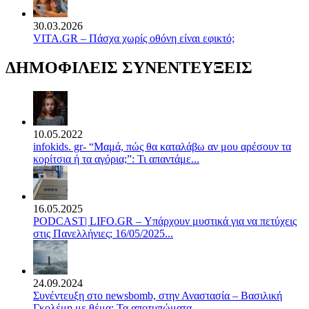
30.03.2026
VITA.GR – Πάσχα χωρίς οθόνη είναι εφικτό;
ΔΗΜΟΦΙΛΕΙΣ ΣΥΝΕΝΤΕΥΞΕΙΣ
10.05.2022
infokids. gr- “Μαμά, πώς θα καταλάβω αν μου αρέσουν τα
κορίτσια ή τα αγόρια;”: Τι απαντάμε...
16.05.2025
PODCAST| LIFO.GR – Υπάρχουν μυστικά για να πετύχεις
στις Πανελλήνιες; 16/05/2025...
24.09.2024
Συνέντευξη στο newsbomb, στην Αναστασία – Βασιλική
Γκολέμη με θέμα: Τα αποτυπώματα...