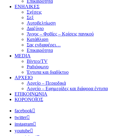
Επικαιρότητα
ΕΝΗΛΙΚΕΣ
Σχέσεις
Σεξ
Αυτοβελτίωση
Διαζύγιο
Άγχος – Φοβίες – Κρίσεις πανικού
Κατάθλιψη
Σας ενδιαφέρει…
Επικαιρότητα
MEDIA
Βίντεο/TV
Ραδιόφωνο
Έντυπα και διαδίκτυο
ΑΡΧΕΙΟ
Αρχείο – Περιοδικά
Αρχείο – Εφημερίδες και διάφορα έντυπα
ΕΠΙΚΟΙΝΩΝΙΑ
ΚΟΡΟΝΟΪΟΣ
facebook
twitter
instagram
youtube