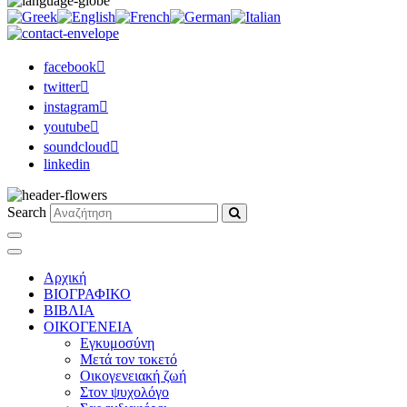
facebook
twitter
instagram
youtube
soundcloud
linkedin
Search
Αρχική
ΒΙΟΓΡΑΦΙΚΟ
ΒΙΒΛΙΑ
ΟΙΚΟΓΕΝΕΙΑ
Εγκυμοσύνη
Μετά τον τοκετό
Οικογενειακή ζωή
Στον ψυχολόγο