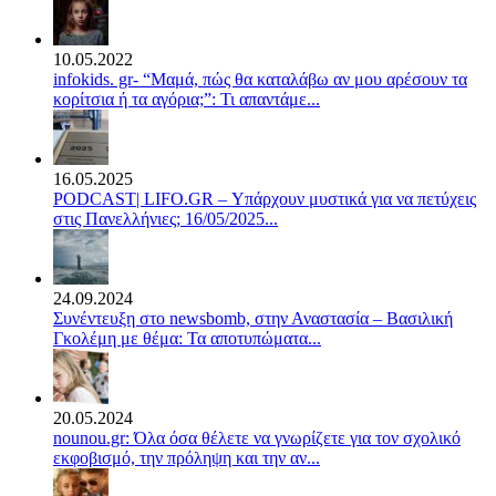
10.05.2022
infokids. gr- “Μαμά, πώς θα καταλάβω αν μου αρέσουν τα
κορίτσια ή τα αγόρια;”: Τι απαντάμε...
16.05.2025
PODCAST| LIFO.GR – Υπάρχουν μυστικά για να πετύχεις
στις Πανελλήνιες; 16/05/2025...
24.09.2024
Συνέντευξη στο newsbomb, στην Αναστασία – Βασιλική
Γκολέμη με θέμα: Τα αποτυπώματα...
20.05.2024
nounou.gr: Όλα όσα θέλετε να γνωρίζετε για τον σχολικό
εκφοβισμό, την πρόληψη και την αν...