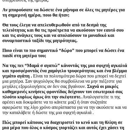
Αν μπορούσατε να δώσετε ένα μήνυμα σε όλες τις μητέρες για
τη σημερινή ημέρα, ποιο θα ήταν;
Θα τους έλεγα να απελευθερωθούν από τα δεσμά της
τελειότητας και θα τις προέτρεπα να ακούσουν τον εαυτό σου
και τις ανάγκες τους και να απολαύσουν το μοναδικό και
συναρπαστικό ταξίδι της μητρότητας.
Ποιο είναι το πιο σημαντικό “δώρο” που μπορεί να δώσει ένα
παιδί στη μητέρα του;
Να της πει “Μαμά σ αγαπώ” κάνοντάς της μια σφιχτή αγκαλιά
και προσφέροντάς ένα χαμόγελο τρυφερότητας και ένα βλέμμα
γεμάτο αγάπη .
Είναι τα πολυτιμότερα δώρα που μπορεί να δεχτεί
μια μητέρα. Σαν ψυχολόγος θα συμβούλευα να μην πιέζεστε για
μεγάλες εξομολογήσεις αν δεν σας βγαίνουν.
Συχνά οι μικρές
καθημερινές κινήσεις φροντίδας δείχνουν τον εσωτερικό σας
πλούτο κυρίως όμως ότι την σκέφτεστε.
Αναλογιστείτε τι της
αρέσει και δοκιμάστε να το κάνετε μαζί ή όταν συζητάτε
αφιερώστε της λίγο χρόνο απερίσπαστα για να την ακούσετε και να
την καταλάβετε ή δώστε της μια σφιχτή αγκαλιά .
Πώς μπορεί κάποιος να διαχειριστεί το κενό και τη θλίψη σε
μια μέρα που όλος ο κόσμος γιορτάζει και αυτός έχει χάσει τη