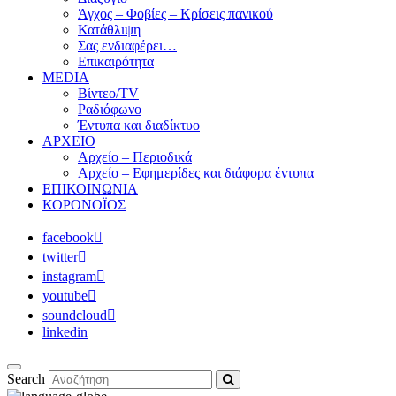
Άγχος – Φοβίες – Κρίσεις πανικού
Κατάθλιψη
Σας ενδιαφέρει…
Επικαιρότητα
MEDIA
Βίντεο/TV
Ραδιόφωνο
Έντυπα και διαδίκτυο
ΑΡΧΕΙΟ
Αρχείο – Περιοδικά
Αρχείο – Εφημερίδες και διάφορα έντυπα
ΕΠΙΚΟΙΝΩΝΙΑ
ΚΟΡΟΝΟΪΟΣ
facebook
twitter
instagram
youtube
soundcloud
linkedin
Search