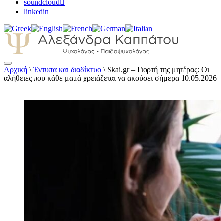
soundcloud
linkedin
Αρχική
\
Έντυπα και διαδίκτυο
\
Skai.gr – Γιορτή της μητέρας: Οι
Αλεξάνδρα Καππάτου Ψυχολόγος –
αλήθειες που κάθε μαμά χρειάζεται να ακούσει σήμερα 10.05.2026
Παιδοψυχολόγος