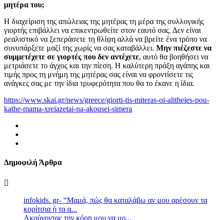
μητέρα του;
Η διαχείριση της απώλειας της μητέρας τη μέρα της συλλογικής
γιορτής επιβάλλει να επικεντρωθείτε στον εαυτό σας. Δεν είναι
ρεαλιστικό να ξεπεράσετε τη θλίψη αλλά να βρείτε ένα τρόπο να
συνυπάρξετε μαζί της χωρίς να σας καταβάλλει.
Μην πιέζεστε να
συμμετέχετε σε γιορτές που δεν αντέχετε
, αυτό θα βοηθήσει να
μετριάσετε το άγχος και την πίεση. Η καλύτερη πράξη αγάπης και
τιμής προς τη μνήμη της μητέρας σας είναι να φροντίσετε τις
ανάγκες σας με την ίδια τρυφερότητα που θα το έκανε η ίδια.
https://www.skai.gr/news/greece/giorti-tis-miteras-oi-alitheies-pou-
kathe-mama-xreiazetai-na-akousei-simera
Δημοφιλή Άρθρα
infokids. gr- “Μαμά, πώς θα καταλάβω αν μου αρέσουν τα
κορίτσια ή τα α...
Ακούγοντας την κόρη μου να μο...