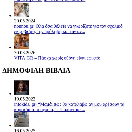
20.05.2024
nounou.gr: Όλα όσα θέλετε να γνωρίζετε για τον σχολικό
εκφοβισμό, την πρόληψη και την αν...
30.03.2026
VITA.GR – Πάσχα χωρίς οθόνη είναι εφικτό;
ΔΗΜΟΦΙΛΗ ΒΙΒΛΙΑ
10.05.2022
infokids. gr- “Μαμά, πώς θα καταλάβω αν μου αρέσουν τα
κορίτσια ή τα αγόρια;”: Τι απαντάμε...
16.05.2025