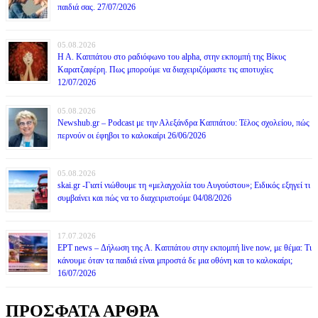
παιδιά σας. 27/07/2026
05.08.2026
Η Α. Καππάτου στο ραδιόφωνο του alpha, στην εκπομπή της Βίκυς
Καρατζαφέρη. Πως μπορούμε να διαχειριζόμαστε τις αποτυχίες
12/07/2026
05.08.2026
Newshub.gr – Podcast με την Αλεξάνδρα Καππάτου: Τέλος σχολείου, πώς
περνούν οι έφηβοι το καλοκαίρι 26/06/2026
05.08.2026
skai.gr -Γιατί νιώθουμε τη «μελαγχολία του Αυγούστου»; Ειδικός εξηγεί τι
συμβαίνει και πώς να το διαχειριστούμε 04/08/2026
17.07.2026
ΕΡΤ news – Δήλωση της Α. Καππάτου στην εκπομπή live now, με θέμα: Τι
κάνουμε όταν τα παιδιά είναι μπροστά δε μια οθόνη και το καλοκαίρι;
16/07/2026
ΠΡΟΣΦΑΤΑ ΑΡΘΡΑ