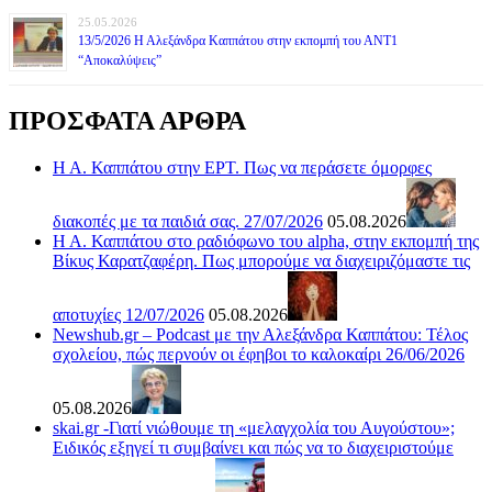
25.05.2026
13/5/2026 Η Αλεξάνδρα Καππάτου στην εκπομπή του ΑΝΤ1
“Αποκαλύψεις”
ΠΡΟΣΦΑΤΑ ΑΡΘΡΑ
Η Α. Καππάτου στην ΕΡΤ. Πως να περάσετε όμορφες
διακοπές με τα παιδιά σας. 27/07/2026
05.08.2026
Η Α. Καππάτου στο ραδιόφωνο του alpha, στην εκπομπή της
Βίκυς Καρατζαφέρη. Πως μπορούμε να διαχειριζόμαστε τις
αποτυχίες 12/07/2026
05.08.2026
Newshub.gr – Podcast με την Αλεξάνδρα Καππάτου: Τέλος
σχολείου, πώς περνούν οι έφηβοι το καλοκαίρι 26/06/2026
05.08.2026
skai.gr -Γιατί νιώθουμε τη «μελαγχολία του Αυγούστου»;
Ειδικός εξηγεί τι συμβαίνει και πώς να το διαχειριστούμε