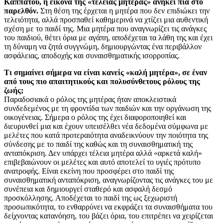
Καππάτου, η εικόνα της «τέλειας μητέρας» ανήκει πια στο
παρελθόν.
Στη θέση της έρχεται η μητέρα που δεν επιδιώκει την
τελειότητα, αλλά προσπαθεί καθημερινά να χτίζει μια αυθεντική
σχέση με το παιδί της. Μια μητέρα που αναγνωρίζει τις ανάγκες
του παιδιού, θέτει όρια με αγάπη, αποδέχεται τα λάθη της και έχει
τη δύναμη να ζητά συγγνώμη, δημιουργώντας ένα περιβάλλον
ασφάλειας, αποδοχής και συναισθηματικής ισορροπίας.
Τι σημαίνει σήμερα να είναι κανείς «καλή μητέρα», σε έναν
από τους πιο απαιτητικούς και πολυσύνθετους ρόλους της
ζωής;
Παραδοσιακά ο ρόλος της μητέρας ήταν αποκλειστικά
συνδεδεμένος με τη φροντίδα των παιδιών και την οργάνωση της
οικογένειας. Σήμερα ο ρόλος της έχει διαφοροποιηθεί και
διευρυνθεί μια και έχουν υπεισέλθει νέα δεδομένα σύμφωνα με
μελέτες που κατά προτεραιότητα αναδεικνύουν την ποιότητα της
σύνδεσης με το παιδί της καθώς και τη συναισθηματική της
ανταπόκριση. Δεν υπάρχει τέλεια μητέρα αλλά «αρκετά καλή»
επιβεβαιώνουν οι μελέτες και αυτό αποτελεί το υγιές πρότυπο
ανατροφής. Είναι εκείνη που προσφέρει στο παιδί της
συναισθηματική ανταπόκριση, αναγνωρίζοντας τις ανάγκες του με
συνέπεια και δημιουργεί σταθερό και ασφαλή δεσμό
προσκόλλησης. Αποδέχεται το παιδί της ως ξεχωριστή
προσωπικότητα, το ενθαρρύνει να εκφράζει τα συναισθήματα του
δείχνοντας κατανόηση, του βάζει όρια, του επιτρέπει να χειρίζεται