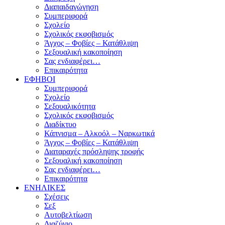
Διαπαιδαγώγηση
Συμπεριφορά
Σχολείο
Σχολικός εκφοβισμός
Άγχος – Φοβίες – Κατάθλιψη
Σεξουαλική κακοποίηση
Σας ενδιαφέρει…
Επικαιρότητα
ΕΦΗΒΟΙ
Συμπεριφορά
Σχολείο
Σεξουαλικότητα
Σχολικός εκφοβισμός
Διαδίκτυο
Κάπνισμα – Αλκοόλ – Ναρκωτικά
Άγχος – Φοβίες – Κατάθλιψη
Διαταραχές πρόσληψης τροφής
Σεξουαλική κακοποίηση
Σας ενδιαφέρει…
Επικαιρότητα
ΕΝΗΛΙΚΕΣ
Σχέσεις
Σεξ
Αυτοβελτίωση
Διαζύγιο