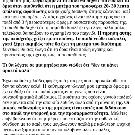
της ποσότητας.
Συγκεκριμένα το παιδί θα δεχθεί πιο εύκολα τα
όρια όταν αισθανθεί ότι η μητέρα του προσφέρει 20- 30 λεπτά
απόλυτης αφοσίωσης
και ψυχικής διαθεσιμότητας κάνοντας μαζί
κάτι που του αρέσει. Αυτός ο χρόνος είναι πολυτιμότερος για το
παιδί από 3 ή περισσότερες ώρες μη ουσιαστικής παρουσίας της.
Το παιδί θα δεχθεί ότι η μαμά θα δουλέψει για λίγο, αλλά μόλις
τελειώσει θα παίξουν το αγαπημένο του παιχνίδι.
Η τήρηση αυτής
της υπόσχεσης χτίζει εμπιστοσύνη. Το παιδί νιώθει ασφαλές
γιατί ξέρει ακριβώς πότε θα έχει τη μητέρα του διαθέσιμη.
Συνεπώς θα σας έλεγα ότι τα όρια είναι πράξη αγάπης και
προστασίας της σχέσης σας με το παιδί σας
Τι θα λέγατε σε μια μητέρα που νιώθει ότι “δεν τα κάνει
αρκετά καλά”
Έχω ακούσει χιλιάδες φορές από μητέρες που παρακολουθώ ότι
δεν τα κάνουν καλά. Η καθημερινή κλινική μου εμπειρία όμως με
έχει διδάξει ότι τα παιδιά χρειάζονται γονείς που είναι
συναισθηματικά διαθέσιμοι. Η ποιότητα της σχέσης γονιού παιδιού
δεν κρίνεται από την απουσία λαθών, αλλά από τη δύναμη της.
Οι
μικρές «αδυναμίες » της μητέρας είναι αυτές που διδάσκουν
στο παιδί την υπομονή και την προσαρμοστικότητα.
Μελέτες
επιβεβαιώνουν ότι οι μητέρες που εστιάζουν στην αυθεντική
σύνδεση με το παιδί τους μεγαλώνουν παιδιά με καλύτερη ψυχική
υγεία, ανεξάρτητα από το αν «πρόλαβαν» όλες τις άλλες
υποχρεώσεις της ημέρας.