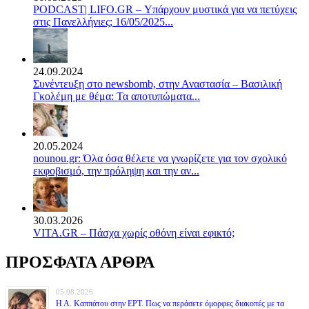
PODCAST| LIFO.GR – Υπάρχουν μυστικά για να πετύχεις
στις Πανελλήνιες; 16/05/2025...
24.09.2024
Συνέντευξη στο newsbomb, στην Αναστασία – Βασιλική
Γκολέμη με θέμα: Τα αποτυπώματα...
20.05.2024
nounou.gr: Όλα όσα θέλετε να γνωρίζετε για τον σχολικό
εκφοβισμό, την πρόληψη και την αν...
30.03.2026
VITA.GR – Πάσχα χωρίς οθόνη είναι εφικτό;
ΠΡΟΣΦΑΤΑ ΑΡΘΡΑ
05.08.2026
Η Α. Καππάτου στην ΕΡΤ. Πως να περάσετε όμορφες διακοπές με τα