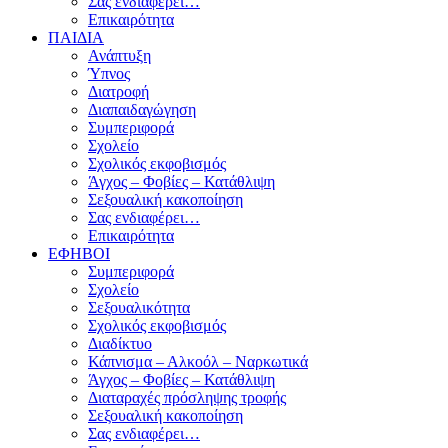
Σας ενδιαφέρει…
Επικαιρότητα
ΠΑΙΔΙΑ
Ανάπτυξη
Ύπνος
Διατροφή
Διαπαιδαγώγηση
Συμπεριφορά
Σχολείο
Σχολικός εκφοβισμός
Άγχος – Φοβίες – Κατάθλιψη
Σεξουαλική κακοποίηση
Σας ενδιαφέρει…
Επικαιρότητα
ΕΦΗΒΟΙ
Συμπεριφορά
Σχολείο
Σεξουαλικότητα
Σχολικός εκφοβισμός
Διαδίκτυο
Κάπνισμα – Αλκοόλ – Ναρκωτικά
Άγχος – Φοβίες – Κατάθλιψη
Διαταραχές πρόσληψης τροφής
Σεξουαλική κακοποίηση
Σας ενδιαφέρει…