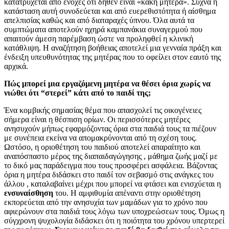
κατατρύχεται από ενοχές ότι δήθεν είναι «κακή μητέρα». Συχνά η
κατάσταση αυτή συνοδεύεται και από ευερεθιστότητα ή αίσθημα
απελπισίας καθώς και από διαταραχές ύπνου. Όλα αυτά τα
συμπτώματα αποτελούν ηχηρά καμπανάκια συναγερμού που
απαιτούν άμεση παρέμβαση ώστε να προληφθεί η κλινική
κατάθλιψη. Η αναζήτηση βοήθειας αποτελεί μια γενναία πράξη και
ένδειξη υπευθυνότητας της μητέρας που το οφείλει στον εαυτό της
αρχικά.
Πώς μπορεί μια εργαζόμενη μητέρα να θέσει όρια χωρίς να
νιώθει ότι “στερεί” κάτι από το παιδί της;
Ένα κομβικής σημασίας θέμα που απασχολεί τις οικογένειες
σήμερα είναι η θέσπιση ορίων. Οι περισσότερες μητέρες
ανησυχούν μήπως εφαρμόζοντας όρια στα παιδιά τους τα πιέζουν
με συνέπεια εκείνα να απομακρύνονται από τη σχέση τους.
Ωστόσο, η οριοθέτηση του παιδιού αποτελεί απαραίτητο και
αναπόσπαστο μέρος της διαπαιδαγώγησης , μάθημα ζωής μαζί με
το δικό μας παράδειγμα που τους προσφέρει ασφάλεια. Βάζοντας
όρια η μητέρα διδάσκει στο παιδί τον σεβασμό στις ανάγκες του
άλλου , καταλαβαίνει μέχρι που μπορεί να φτάσει και ενισχύεται η
ενσυναίσθηση
του. Η αμφιθυμία απέναντι στην οριοθέτηση
εκπορεύεται από την ανησυχία των μαμάδων για το χρόνο που
αφιερώνουν στα παιδιά τους λόγω των υποχρεώσεων τους. Όμως η
σύγχρονη ψυχολογία διδάσκει ότι η ποιότητα του χρόνου υπερτερεί