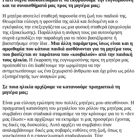
και τα συναισθήματά μας προς τη μητέρα μας;
Η μητέρα αποτελεί σταθερή παρουσία στη ζωή του παιδιού της.
Θεωρείται εύλογη η φροντίδα της αλλά και δεδομένη και ο
εγκέφαλος την επεξεργάζεται ως μια φυσική σταθερά (ψυχολογία
της εξοικείωσης). Παράλληλα η ανάγκη τους για αυτονόμηση
συχνά εμποδίζει την παραδοχή για το πόσο βασιζόμαστε ή
βασιστήκαμε στην ίδια .
Μια άλλη παράμετρος ίσως είναι και η
αμφιθυμία που κάποια παιδιά αισθάνονται για τη μητέρα τους
που βασίζεται σε παράπονα που «κουβαλούν» από την παιδική
τους ηλικία.
Η έκφραση της ευγνωμοσύνης προς τη μητέρα μας
προϋποθέτει ότι διαθέτουμε την ωριμότητα να την
αντιμετωπίσουμε ως ένα ξεχωριστό άνθρωπο και όχι μόνο ως ρόλο
εξυπηρέτησής των αναγκών μας.
Σε ποια ηλικία αρχίζουμε να κατανοούμε πραγματικά τη
μητέρα μας;
Είναι μια εύλογη ερώτηση που πολλές μητέρες μου απευθύνουν. Η
πραγματική κατανόηση του μεγαλείου του ρόλου της μητέρας μας
συμβαίνει όταν σταδιακά σταματάμε να την κρίνουμε για το τι «δεν
μας έδωσε» και αρχίζουμε να εκτιμάμε τι μας προσφέρει έχοντας
τις δικές της δυσκολίες. Αυτό αρχίζει να συμβαίνει όταν
αναλαμβάνουμε δικές μας σοβαρές ευθύνες στη ζωή, όπως η
γονεϊκότητα ή η επαγγελματική σταδιοδρομία. Τότε