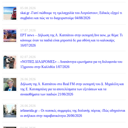
05.08.2026
skai.gr -Γιατί νιώθουμε τη «μελαγχολία του Αυγούστου»; Ειδικός εξηγεί τι
συμβαίνει και πώς να το διαχειριστούμε 04/08/2026
17.07.2026
ΕΡΤ news – Δήλωση της Α. Καππάτου στην εκπομπή live now, με θέμα: Τι
κάνουμε όταν τα παιδιά είναι μπροστά δε μια οθόνη και το καλοκαίρι;
16/07/2026
02.07.2026
«ΝΟΤΙΕΣ ΔΙΑΔΡΟΜΕΣ» – Αναπάντητα ερωτήματα για τη δολοφονία του
15χρονου στην Καλλιθέα 1/07/2026
26.06.2026
Δήλωση της Α. Καππάτου στο Real FM στην εκπομπή του Δ. Μιχαλέλη και
της Ε. Κατσαμπέκη για τα αποτελέσματα των εξετάσεων και τα
συναισθήματα των παιδιών 21/06/2026
26.06.2026
iefimerida.gr – Οι νεανικές συμμορίες της διπλανής πόρτας -Πώς οδηγούνται
οι ανήλικοι στην παραβατικότητα 26/06/2026
04.06.2026