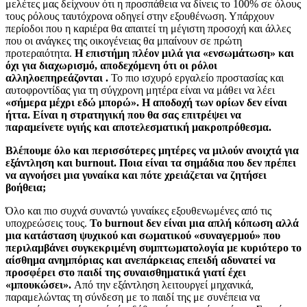
μελέτες μας δείχνουν ότι η προσπάθεια να δίνεις το 100% σε όλους
τους ρόλους ταυτόχρονα οδηγεί στην εξουθένωση. Υπάρχουν
περίοδοι που η καριέρα θα απαιτεί τη μέγιστη προσοχή και άλλες
που οι ανάγκες της οικογένειας θα μπαίνουν σε πρώτη
προτεραιότητα.
Η επιστήμη πλέον μιλά για «ενσωμάτωση» και
όχι για διαχωρισμό, αποδεχόμενη ότι οι ρόλοι
αλληλοεπηρεάζονται .
Το πιο ισχυρό εργαλείο προστασίας και
αυτοφροντίδας για τη σύγχρονη μητέρα είναι να μάθει να λέει
«σήμερα μέχρι εδώ μπορώ».
Η αποδοχή των ορίων δεν είναι
ήττα. Είναι η στρατηγική που θα σας επιτρέψει να
παραμείνετε υγιής και αποτελεσματική μακροπρόθεσμα.
Βλέπουμε όλο και περισσότερες μητέρες να μιλούν ανοιχτά για
εξάντληση και burnout. Ποια είναι τα σημάδια που δεν πρέπει
να αγνοήσει μια γυναίκα και πότε χρειάζεται να ζητήσει
βοήθεια;
Όλο και πιο συχνά συναντώ γυναίκες εξουθενωμένες από τις
υποχρεώσεις τους.
Το burnout δεν είναι μια απλή κόπωση αλλά
μια κατάσταση ψυχικού και σωματικού «συναγερμού» που
περιλαμβάνει συγκεκριμένη συμπτωματολογία με κυριότερο το
αίσθημα ανημπόριας και ανεπάρκειας επειδή αδυνατεί να
προσφέρει στο παιδί της συναισθηματικά γιατί έχει
«μπουκώσει».
Από την εξάντληση λειτουργεί μηχανικά,
παραμελώντας τη σύνδεση με το παιδί της με συνέπεια να