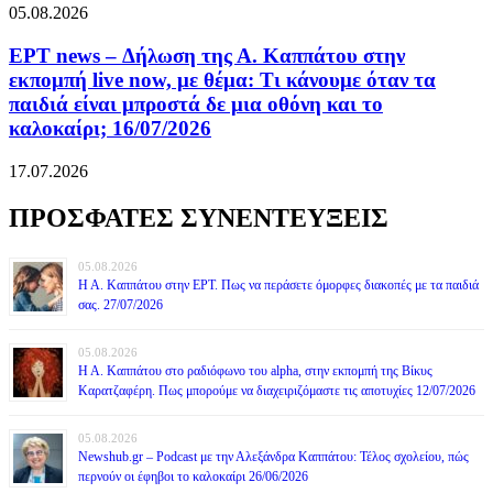
05.08.2026
ΕΡΤ news – Δήλωση της Α. Καππάτου στην
εκπομπή live now, με θέμα: Τι κάνουμε όταν τα
παιδιά είναι μπροστά δε μια οθόνη και το
καλοκαίρι; 16/07/2026
17.07.2026
ΠΡΟΣΦΑΤΕΣ ΣΥΝΕΝΤΕΥΞΕΙΣ
05.08.2026
Η Α. Καππάτου στην ΕΡΤ. Πως να περάσετε όμορφες διακοπές με τα παιδιά
σας. 27/07/2026
05.08.2026
Η Α. Καππάτου στο ραδιόφωνο του alpha, στην εκπομπή της Βίκυς
Καρατζαφέρη. Πως μπορούμε να διαχειριζόμαστε τις αποτυχίες 12/07/2026
05.08.2026
Newshub.gr – Podcast με την Αλεξάνδρα Καππάτου: Τέλος σχολείου, πώς
περνούν οι έφηβοι το καλοκαίρι 26/06/2026