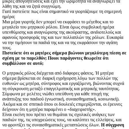
μικρές απογοητεύσεις και έχει την ωριμότητα να αναγνωρίζει τα
λάθη της και να ζητά συγγνώμη.
Γιατί πιστεύετε πως είναι σημαντικό να γιορτάζουμε τη σημερινή
ημέρα;
Μια μέρα γιορτής δεν μπορεί να εκφράσει το μέγεθος και το
μεγαλείο του μητρικού ρόλου. Είναι όμως συμβολική ημέρα
υπενθύμισης και αναγνώρισης της ακούραστης, ανιδιοτελούς και
αφανούς προσφοράς της και των πολλαπλών της ρόλων. Ευκαιρία
να την τιμήσουν τα παιδιά της και να της εκφράσουν την αγάπη
τους.
Πιστεύετε ότι οι μητέρες σήμερα βιώνουν μεγαλύτερη πίεση σε
σχέση με το παρελθόν; Ποιοι παράγοντες θεωρείτε ότι
συμβάλλουν σε αυτό;
Ο μητρικός ρόλος διέρχεται από διάφορες φάσεις. Ή μητέρα
σήμερα βρίσκεται σε διαρκή εγρήγορση λόγω των πολλών της
ευθυνών ως μητέρα, σύντροφος και εργαζόμενη, βιώνοντας συχνά
τη σύγκρουση μεταξύ επαγγελματικής και μητρικής ταυτότητας.
Σύμφωνα με μελέτες νιώθει υπεύθυνη για κάθε πτυχή της
ανάπτυξης του παιδιού (γνωστική, συναισθηματική, κοινωνική).
Ακόμα και σε σπιτικά όπου οι δουλειές επιμερίζονται, οι έρευνες
δείχνουν ότι η μητέρα παραμένει ο «διαχειριστής».
Είναι εκείνη που πρέπει να θυμάται τις σχολικές ανάγκες των
παιδιών της, τις υποχρεώσεις τους, να καλύπτει τις ελλείψεις, και
να φροντίζει τις συναισθηματικές μεταπτώσεις όλων.
Η σύγχρονη