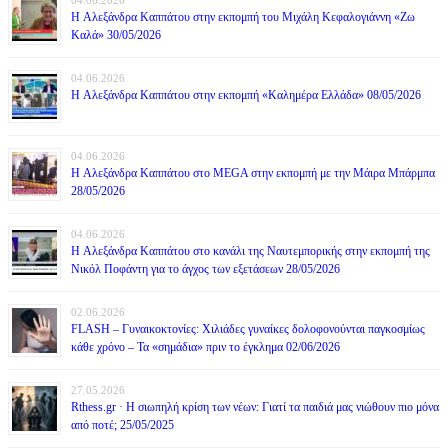
H Αλεξάνδρα Καππάτου στην εκπομπή του Μιχάλη Κεφαλογιάννη «Ζω
Καλά» 30/05/2026
04.06.2026
H Αλεξάνδρα Καππάτου στην εκπομπή «Καλημέρα Ελλάδα» 08/05/2026
04.06.2026
H Αλεξάνδρα Καππάτου στο MEGA στην εκπομπή με την Μάιρα Mπάρμπα
28/05/2026
04.06.2026
H Αλεξάνδρα Καππάτου στο κανάλι της Ναυτεμπορικής στην εκπομπή της
Νικόλ Ποφάντη για το άγχος των εξετάσεων 28/05/2026
02.06.2026
FLASH – Γυναικοκτονίες: Χιλιάδες γυναίκες δολοφονούνται παγκοσμίως
κάθε χρόνο – Τα «σημάδια» πριν το έγκλημα 02/06/2026
27.05.2026
Rthess.gr · Η σιωπηλή κρίση των νέων: Γιατί τα παιδιά μας νιώθουν πιο μόνα
από ποτέ; 25/05/2025