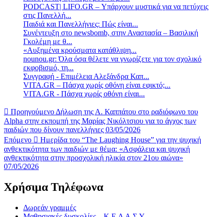
PODCAST| LIFO.GR – Υπάρχουν μυστικά για να πετύχεις
στις Πανελλή...
Παιδιά και Πανελλήνιες: Πώς είναι...
Συνέντευξη στο newsbomb, στην Αναστασία – Βασιλική
Γκολέμη με θ...
«Αυξημένα κρούσματα κατάθλιψη...
nounou.gr: Όλα όσα θέλετε να γνωρίζετε για τον σχολικό
εκφοβισμό, τη...
Συγγραφή - Επιμέλεια Αλεξάνδρα Καπ...
VITA.GR – Πάσχα χωρίς οθόνη είναι εφικτό;...
VITA.GR - Πάσχα χωρίς οθόνη είναι...
Προηγούμενο
Δήλωση της Α. Καππάτου στο ραδιόφωνο του
Αlpha στην εκπομπή της Μαρίας Νικόλτσιου για το άγχος των
παιδιών που δίνουν πανελλήνιες 03/05/2026
Επόμενο
Ημερίδα του “The Laughing House” για την ψυχική
ανθεκτικότητα των παιδιών με θέμα: «Ασφάλεια και ψυχική
ανθεκτικότητα στην προσχολική ηλικία στον 21ου αιώνα»
07/05/2026
Χρήσιμα Τηλέφωνα
Δωρεάν γραμμές
Μαθησιακές δυσκολίες – Κ.Ε.Δ.Α.Σ.Υ.