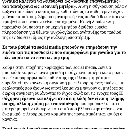
γυναίκα καλείται να λειτουργεί ως «ιδανική επαγγελματίας»
και ταυτόχρονα ως «ιδανική μητέρα».
Αυτή η σύγκρουση ρόλων
αυξάνει τα επίπεδα κορτιζόλης, καθιστώντας το καθημερινό άγχος
χρόνια κατάσταση. Σήμερα η ανατροφή ενός παιδιού θεωρείται ένα
«project που πρέπει να είναι επιτυχημένο. Κοινή διαπίστωση
παραμένει ότι παρότι η σημερινή μητέρα διαθέτει ευρεία
πληροφόρηση για θέματα ψυχολογίας και ανάπτυξης του παιδιού
της δεν διαθέτει όμως την ανάλογη υποστήριξη.
Σε ποιο βαθμό τα social media μπορούν να επηρεάσουν την
εικόνα και τις προσδοκίες που διαμορφώνει μια γυναίκα για το
πώς «πρέπει» να είναι ως μητέρα;
Ζούμε στην εποχή της κυριαρχίας των social media. Δεν θα
μπορούσε να μείνει ανεπηρέαστη η σύγχρονη μητέρα και ο ρόλος
της. Ο παραμορφωτικός καθρέπτης της τέλειας μητρότητας
πυροδοτεί την κοινωνική σύγκριση με φιλτραρισμένες εικόνες, μη
ρεαλιστικές που έχουν ως αποτέλεσμα να μπαίνουν οι μητέρες σε
διαρκή σύγκριση αυξάνοντας το άγχος αλλά και τις ενοχές του
ς Η
σύγχρονη έρευνα καταλήγει στο ότι η λύση δεν είναι η πλήρης
αποχή, αλλά η χρήση με ενσυναίσθηση
που προϋποθέτει ότι η
μητέρα μπορεί να διακρίνει ότι αυτό που βλέπει στην οθόνη είναι
ένα μικρό, φιλτραρισμένο κομμάτι της πραγματικότητας και όχι ο
κανόνας.
Γιατί συχνά δυσκολευόμαστε να εκφράσουμε την ευγνωμοσύνη