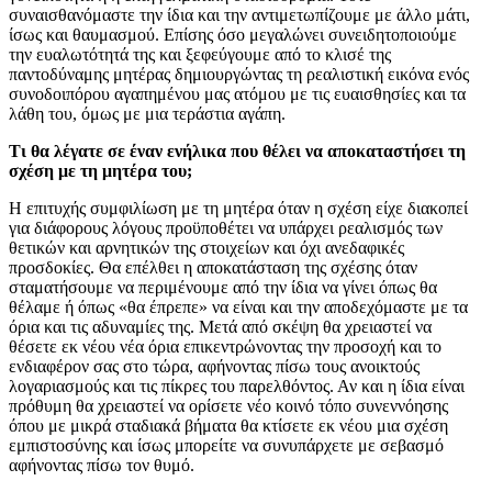
συναισθανόμαστε την ίδια και την αντιμετωπίζουμε με άλλο μάτι,
ίσως και θαυμασμού. Επίσης όσο μεγαλώνει συνειδητοποιούμε
την ευαλωτότητά της και ξεφεύγουμε από το κλισέ της
παντοδύναμης μητέρας δημιουργώντας τη ρεαλιστική εικόνα ενός
συνοδοιπόρου αγαπημένου μας ατόμου με τις ευαισθησίες και τα
λάθη του, όμως με μια τεράστια αγάπη.
Τι θα λέγατε σε έναν ενήλικα που θέλει να αποκαταστήσει τη
σχέση με τη μητέρα του;
Η επιτυχής συμφιλίωση με τη μητέρα όταν η σχέση είχε διακοπεί
για διάφορους λόγους προϋποθέτει να υπάρχει ρεαλισμός των
θετικών και αρνητικών της στοιχείων και όχι ανεδαφικές
προσδοκίες. Θα επέλθει η αποκατάσταση της σχέσης όταν
σταματήσουμε να περιμένουμε από την ίδια να γίνει όπως θα
θέλαμε ή όπως «θα έπρεπε» να είναι και την αποδεχόμαστε με τα
όρια και τις αδυναμίες της. Μετά από σκέψη θα χρειαστεί να
θέσετε εκ νέου νέα όρια επικεντρώνοντας την προσοχή και το
ενδιαφέρον σας στο τώρα, αφήνοντας πίσω τους ανοικτούς
λογαριασμούς και τις πίκρες του παρελθόντος. Αν και η ίδια είναι
πρόθυμη θα χρειαστεί να ορίσετε νέο κοινό τόπο συνεννόησης
όπου με μικρά σταδιακά βήματα θα κτίσετε εκ νέου μια σχέση
εμπιστοσύνης και ίσως μπορείτε να συνυπάρχετε με σεβασμό
αφήνοντας πίσω τον θυμό.