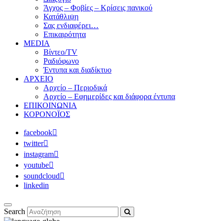
Άγχος – Φοβίες – Κρίσεις πανικού
Κατάθλιψη
Σας ενδιαφέρει…
Επικαιρότητα
MEDIA
Βίντεο/TV
Ραδιόφωνο
Έντυπα και διαδίκτυο
ΑΡΧΕΙΟ
Αρχείο – Περιοδικά
Αρχείο – Εφημερίδες και διάφορα έντυπα
ΕΠΙΚΟΙΝΩΝΙΑ
ΚΟΡΟΝΟΪΟΣ
facebook
twitter
instagram
youtube
soundcloud
linkedin
Search