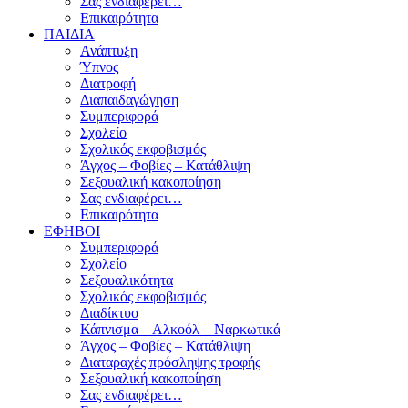
Σας ενδιαφέρει…
Επικαιρότητα
ΠΑΙΔΙΑ
Ανάπτυξη
Ύπνος
Διατροφή
Διαπαιδαγώγηση
Συμπεριφορά
Σχολείο
Σχολικός εκφοβισμός
Άγχος – Φοβίες – Κατάθλιψη
Σεξουαλική κακοποίηση
Σας ενδιαφέρει…
Επικαιρότητα
ΕΦΗΒΟΙ
Συμπεριφορά
Σχολείο
Σεξουαλικότητα
Σχολικός εκφοβισμός
Διαδίκτυο
Κάπνισμα – Αλκοόλ – Ναρκωτικά
Άγχος – Φοβίες – Κατάθλιψη
Διαταραχές πρόσληψης τροφής
Σεξουαλική κακοποίηση
Σας ενδιαφέρει…