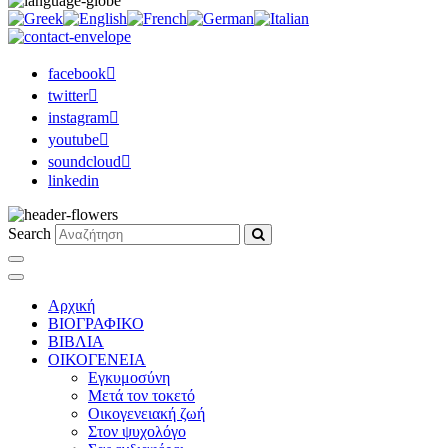
facebook
twitter
instagram
youtube
soundcloud
linkedin
Search
Αρχική
ΒΙΟΓΡΑΦΙΚΟ
ΒΙΒΛΙΑ
ΟΙΚΟΓΕΝΕΙΑ
Εγκυμοσύνη
Μετά τον τοκετό
Οικογενειακή ζωή
Στον ψυχολόγο