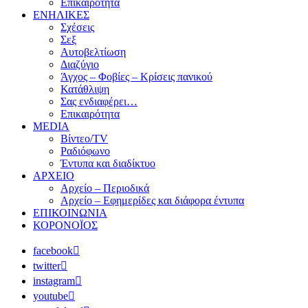
Επικαιρότητα
ΕΝΗΛΙΚΕΣ
Σχέσεις
Σεξ
Αυτοβελτίωση
Διαζύγιο
Άγχος – Φοβίες – Κρίσεις πανικού
Κατάθλιψη
Σας ενδιαφέρει…
Επικαιρότητα
MEDIA
Βίντεο/TV
Ραδιόφωνο
Έντυπα και διαδίκτυο
ΑΡΧΕΙΟ
Αρχείο – Περιοδικά
Αρχείο – Εφημερίδες και διάφορα έντυπα
ΕΠΙΚΟΙΝΩΝΙΑ
ΚΟΡΟΝΟΪΟΣ
facebook
twitter
instagram
youtube