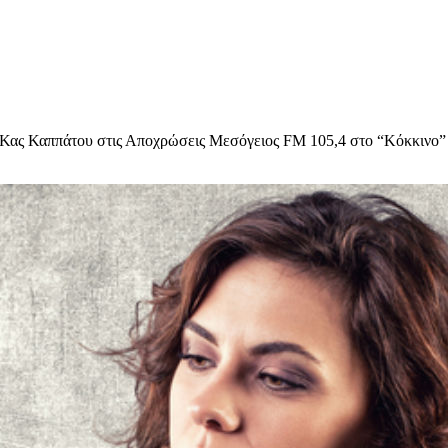
 Κας Καππάτου στις Αποχρώσεις Μεσόγειος FM 105,4 στο “Κόκκινο”
υχολόγος