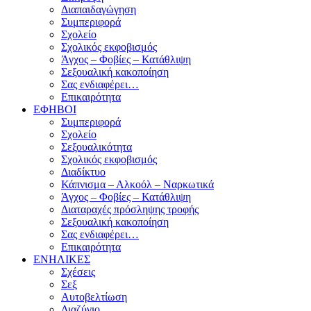
Διαπαιδαγώγηση
Συμπεριφορά
Σχολείο
Σχολικός εκφοβισμός
Άγχος – Φοβίες – Κατάθλιψη
Σεξουαλική κακοποίηση
Σας ενδιαφέρει…
Επικαιρότητα
ΕΦΗΒΟΙ
Συμπεριφορά
Σχολείο
Σεξουαλικότητα
Σχολικός εκφοβισμός
Διαδίκτυο
Κάπνισμα – Αλκοόλ – Ναρκωτικά
Άγχος – Φοβίες – Κατάθλιψη
Διαταραχές πρόσληψης τροφής
Σεξουαλική κακοποίηση
Σας ενδιαφέρει…
Επικαιρότητα
ΕΝΗΛΙΚΕΣ
Σχέσεις
Σεξ
Αυτοβελτίωση
Διαζύγιο