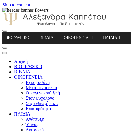
Skip to content
Αλεξάνδρα Καππάτου Ψυχολόγος – Παιδοψ
ΒΙΟΓΡΑΦΙΚΟ
ΒΙΒΛΙΑ
ΟΙΚΟΓΕΝΕΙΑ
ΠΑΙΔΙΑ
Αρχική
ΒΙΟΓΡΑΦΙΚΟ
ΒΙΒΛΙΑ
ΟΙΚΟΓΕΝΕΙΑ
Εγκυμοσύνη
Μετά τον τοκετό
Οικογενειακή ζωή
Στον ψυχολόγο
Σας ενδιαφέρει…
Επικαιρότητα
ΠΑΙΔΙΑ
Ανάπτυξη
Ύπνος
Διατροφή