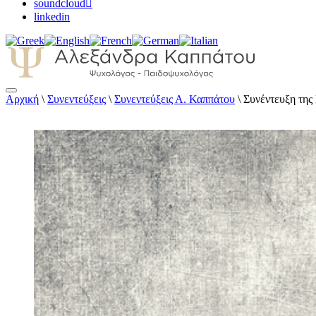
soundcloud
linkedin
Αρχική
\
Συνεντεύξεις
\
Συνεντεύξεις Α. Καππάτου
\
Συνέντευξη της
Αλεξάνδρα Καππάτου Ψυχολόγος – Παιδοψ