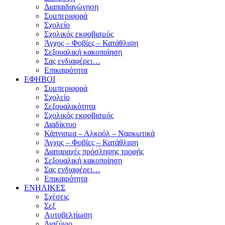
Διαπαιδαγώγηση
Συμπεριφορά
Σχολείο
Σχολικός εκφοβισμός
Άγχος – Φοβίες – Κατάθλιψη
Σεξουαλική κακοποίηση
Σας ενδιαφέρει…
Επικαιρότητα
ΕΦΗΒΟΙ
Συμπεριφορά
Σχολείο
Σεξουαλικότητα
Σχολικός εκφοβισμός
Διαδίκτυο
Κάπνισμα – Αλκοόλ – Ναρκωτικά
Άγχος – Φοβίες – Κατάθλιψη
Διαταραχές πρόσληψης τροφής
Σεξουαλική κακοποίηση
Σας ενδιαφέρει…
Επικαιρότητα
ΕΝΗΛΙΚΕΣ
Σχέσεις
Σεξ
Αυτοβελτίωση
Διαζύγιο