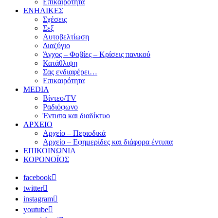
Επικαιρότητα
ΕΝΗΛΙΚΕΣ
Σχέσεις
Σεξ
Αυτοβελτίωση
Διαζύγιο
Άγχος – Φοβίες – Κρίσεις πανικού
Κατάθλιψη
Σας ενδιαφέρει…
Επικαιρότητα
MEDIA
Βίντεο/TV
Ραδιόφωνο
Έντυπα και διαδίκτυο
ΑΡΧΕΙΟ
Αρχείο – Περιοδικά
Αρχείο – Εφημερίδες και διάφορα έντυπα
ΕΠΙΚΟΙΝΩΝΙΑ
ΚΟΡΟΝΟΪΟΣ
facebook
twitter
instagram
youtube