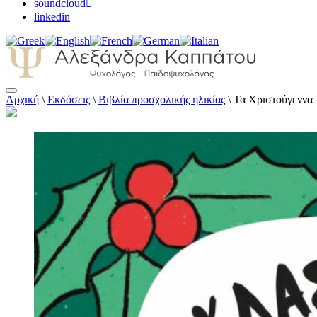
soundcloud
linkedin
Αρχική
\
Εκδόσεις
\
Βιβλία προσχολικής ηλικίας
\
Τα Χριστούγεννα 
Αλεξάνδρα Καππάτου Ψυχολόγος – Παιδοψ