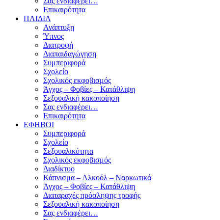
Σας ενδιαφέρει…
Επικαιρότητα
ΠΑΙΔΙΑ
Ανάπτυξη
Ύπνος
Διατροφή
Διαπαιδαγώγηση
Συμπεριφορά
Σχολείο
Σχολικός εκφοβισμός
Άγχος – Φοβίες – Κατάθλιψη
Σεξουαλική κακοποίηση
Σας ενδιαφέρει…
Επικαιρότητα
ΕΦΗΒΟΙ
Συμπεριφορά
Σχολείο
Σεξουαλικότητα
Σχολικός εκφοβισμός
Διαδίκτυο
Κάπνισμα – Αλκοόλ – Ναρκωτικά
Άγχος – Φοβίες – Κατάθλιψη
Διαταραχές πρόσληψης τροφής
Σεξουαλική κακοποίηση
Σας ενδιαφέρει…