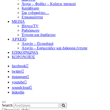
Άγχος – Φοβίες – Κρίσεις πανικού
Κατάθλιψη
Σας ενδιαφέρει…
Επικαιρότητα
MEDIA
Βίντεο/TV
Ραδιόφωνο
Έντυπα και διαδίκτυο
ΑΡΧΕΙΟ
Αρχείο – Περιοδικά
Αρχείο – Εφημερίδες και διάφορα έντυπα
ΕΠΙΚΟΙΝΩΝΙΑ
ΚΟΡΟΝΟΪΟΣ
facebook
twitter
instagram
youtube
soundcloud
linkedin
Search