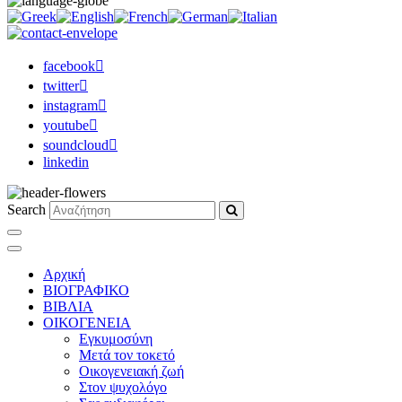
facebook
twitter
instagram
youtube
soundcloud
linkedin
Search
Αρχική
ΒΙΟΓΡΑΦΙΚΟ
ΒΙΒΛΙΑ
ΟΙΚΟΓΕΝΕΙΑ
Εγκυμοσύνη
Μετά τον τοκετό
Οικογενειακή ζωή
Στον ψυχολόγο