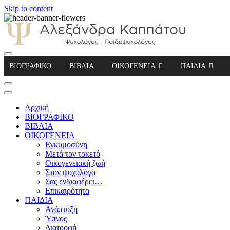
Skip to content
Αλεξάνδρα Καππάτου Ψυχολόγος – Παιδοψ
ΒΙΟΓΡΑΦΙΚΟ
ΒΙΒΛΙΑ
ΟΙΚΟΓΕΝΕΙΑ
ΠΑΙΔΙΑ
Αρχική
ΒΙΟΓΡΑΦΙΚΟ
ΒΙΒΛΙΑ
ΟΙΚΟΓΕΝΕΙΑ
Εγκυμοσύνη
Μετά τον τοκετό
Οικογενειακή ζωή
Στον ψυχολόγο
Σας ενδιαφέρει…
Επικαιρότητα
ΠΑΙΔΙΑ
Ανάπτυξη
Ύπνος
Διατροφή