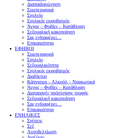
Διαπαιδαγώγηση
Συμπεριφορά
Σχολείο
Σχολικός εκφοβισμός
Άγχος – Φοβίες – Κατάθλιψη
Σεξουαλική κακοποίηση
Σας ενδιαφέρει…
Επικαιρότητα
ΕΦΗΒΟΙ
Συμπεριφορά
Σχολείο
Σεξουαλικότητα
Σχολικός εκφοβισμός
Διαδίκτυο
Κάπνισμα – Αλκοόλ – Ναρκωτικά
Άγχος – Φοβίες – Κατάθλιψη
Διαταραχές πρόσληψης τροφής
Σεξουαλική κακοποίηση
Σας ενδιαφέρει…
Επικαιρότητα
ΕΝΗΛΙΚΕΣ
Σχέσεις
Σεξ
Αυτοβελτίωση
Διαζύγιο