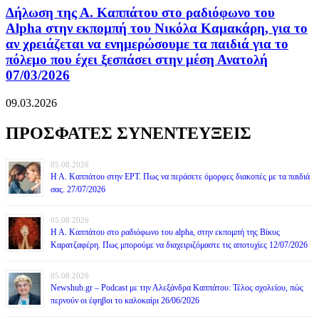
Δήλωση της Α. Καππάτου στο ραδιόφωνο του
Alpha στην εκπομπή του Νικόλα Καμακάρη, για το
αν χρειάζεται να ενημερώσουμε τα παιδιά για το
πόλεμο που έχει ξεσπάσει στην μέση Ανατολή
07/03/2026
09.03.2026
ΠΡΟΣΦΑΤΕΣ ΣΥΝΕΝΤΕΥΞΕΙΣ
05.08.2026
Η Α. Καππάτου στην ΕΡΤ. Πως να περάσετε όμορφες διακοπές με τα παιδιά
σας. 27/07/2026
05.08.2026
Η Α. Καππάτου στο ραδιόφωνο του alpha, στην εκπομπή της Βίκυς
Καρατζαφέρη. Πως μπορούμε να διαχειριζόμαστε τις αποτυχίες 12/07/2026
05.08.2026
Newshub.gr – Podcast με την Αλεξάνδρα Καππάτου: Τέλος σχολείου, πώς
περνούν οι έφηβοι το καλοκαίρι 26/06/2026