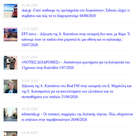
05.08.2026
skai.gr -Γιατί νιώθουμε τη «μελαγχολία του Αυγούστου»; Ειδικός εξηγεί τι
συμβαίνει και πώς να το διαχειριστούμε 04/08/2026
17.07.2026
ΕΡΤ news – Δήλωση της Α. Καππάτου στην εκπομπή live now, με θέμα: Τι
κάνουμε όταν τα παιδιά είναι μπροστά δε μια οθόνη και το καλοκαίρι;
16/07/2026
02.07.2026
«ΝΟΤΙΕΣ ΔΙΑΔΡΟΜΕΣ» – Αναπάντητα ερωτήματα για τη δολοφονία του
15χρονου στην Καλλιθέα 1/07/2026
26.06.2026
Δήλωση της Α. Καππάτου στο Real FM στην εκπομπή του Δ. Μιχαλέλη και
της Ε. Κατσαμπέκη για τα αποτελέσματα των εξετάσεων και τα
συναισθήματα των παιδιών 21/06/2026
26.06.2026
iefimerida.gr – Οι νεανικές συμμορίες της διπλανής πόρτας -Πώς οδηγούνται
οι ανήλικοι στην παραβατικότητα 26/06/2026
04.06.2026