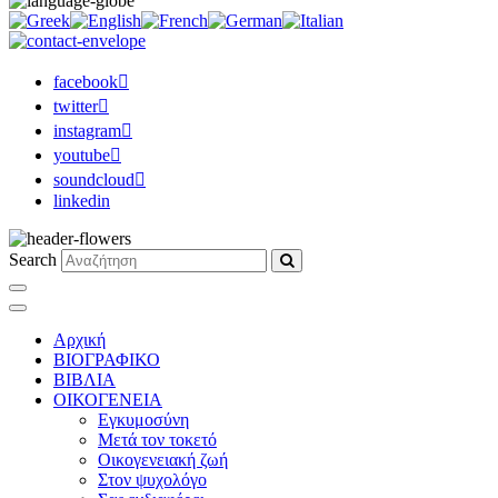
facebook
twitter
instagram
youtube
soundcloud
linkedin
Search
Αρχική
ΒΙΟΓΡΑΦΙΚΟ
ΒΙΒΛΙΑ
ΟΙΚΟΓΕΝΕΙΑ
Εγκυμοσύνη
Μετά τον τοκετό
Οικογενειακή ζωή
Στον ψυχολόγο