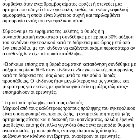
συμβαίνει όταν ένας θρόμβος αίματος φράζει ή στενεύει μια
αρτηρία που οδηγεί στον εγκέφαλο, καθώς και ενδοεγκεφαλική
αιμορραγία, η οποία είναι λιγότερο συχνή και περιλαμβάνει
αιμορραγία εντός του εγκεφαλικού ιστού.
Σύμφωνα με τα ευρήματα της μελέτης, ο θυμός ή η
συναισθηματική αναστάτωση συνδέθηκε με περίπου 30% αύξηση
του κινδύνου εγκεφαλικού κατά τη διάρκεια μιας ώρας μετά από
ένα επεισόδιο, με τον κίνδυνο να αυξάνεται ακόμα περισσότερο αν
ο ασθενής δεν είχε ιστορικό κατάθλιψης.
«Βρήκαμε επίσης ότι η βαριά σωματική καταπόνηση συνδέθηκε με
αύξηση περίπου 60% στον κίνδυνο ενδοεγκεφαλικής αιμορραγίας
κατά τη διάρκεια της μίας ώρας μετά το επεισόδιο βαριάς
προσπάθειας. Ο κίνδυνος ήταν μεγαλύτερος για τις γυναίκες και
μικρότερος για εκείνες με φυσιολογικό δείκτη μάζας σώματος»
επισημαίνουν οι ερευνητές.
Τα μυστικά πρόληψης από τους ειδικούς
Μερικοί από τους καλύτερους τρόπους πρόληψης του εγκεφαλικού
είναι ο ισορροπημένος τρόπος ζωής, η αντιμετώπιση της υψηλής
αρτηριακής πίεσης και η διακοπή του καπνίσματος, αλλά η έρευνά
μας δείχνει επίσης ότι άλλα γεγονότα όπως ένα επεισόδιο θυμού ή
αναστάτωσης ή μια περίοδος έντονης σωματικής άσκησης
αυξάνουν τον κίνδυνο ανεξάρτητα, αναφέρουν οι ερευνητές.