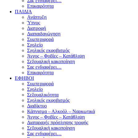
Σας ενδιαφέρει…
Επικαιρότητα
ΠΑΙΔΙΑ
Ανάπτυξη
Ύπνος
Διατροφή
Διαπαιδαγώγηση
Συμπεριφορά
Σχολείο
Σχολικός εκφοβισμός
Άγχος – Φοβίες – Κατάθλιψη
Σεξουαλική κακοποίηση
Σας ενδιαφέρει…
Επικαιρότητα
ΕΦΗΒΟΙ
Συμπεριφορά
Σχολείο
Σεξουαλικότητα
Σχολικός εκφοβισμός
Διαδίκτυο
Κάπνισμα – Αλκοόλ – Ναρκωτικά
Άγχος – Φοβίες – Κατάθλιψη
Διαταραχές πρόσληψης τροφής
Σεξουαλική κακοποίηση
Σας ενδιαφέρει…