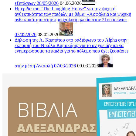
εξετάσεων 28/05/2026
04.06.2026
Ημερίδα του “The Laughing House” για την ψυχική
ανθεκτικότητα των παιδιών με θέμα: «Ασφάλεια και ψυχική
ανθεκτικότητα στην προσχολική ηλικία στον 21ου αιώνα»
07/05/2026
08.05.2026
Δήλωση της Α. Καππάτου στο ραδιόφωνο του Alpha στην
εκπομπή του Νικόλα Καμακάρη, για το αν χρειάζεται να
ενημερώσουμε τα παιδιά για το πόλεμο που έχει ξεσπάσει
στην μέση Ανατολή 07/03/2026
09.03.2026