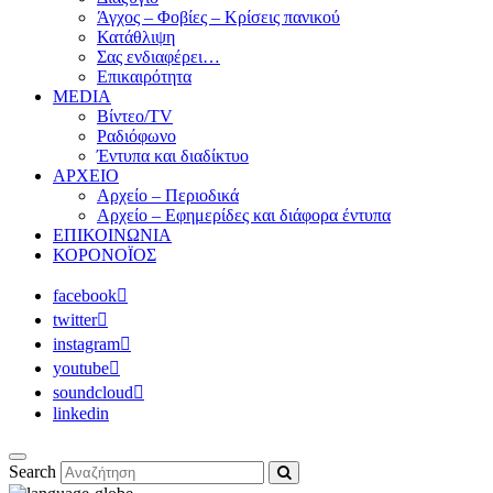
Άγχος – Φοβίες – Κρίσεις πανικού
Κατάθλιψη
Σας ενδιαφέρει…
Επικαιρότητα
MEDIA
Βίντεο/TV
Ραδιόφωνο
Έντυπα και διαδίκτυο
ΑΡΧΕΙΟ
Αρχείο – Περιοδικά
Αρχείο – Εφημερίδες και διάφορα έντυπα
ΕΠΙΚΟΙΝΩΝΙΑ
ΚΟΡΟΝΟΪΟΣ
facebook
twitter
instagram
youtube
soundcloud
linkedin
Search