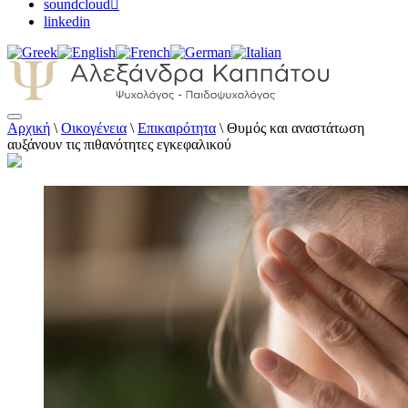
soundcloud
linkedin
Αρχική
\
Οικογένεια
\
Επικαιρότητα
\
Θυμός και αναστάτωση
Αλεξάνδρα Καππάτου Ψυχολόγος –
αυξάνουν τις πιθανότητες εγκεφαλικού
Παιδοψυχολόγος