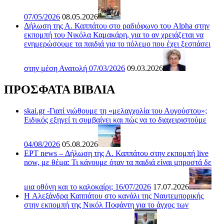
07/05/2026
08.05.2026
Δήλωση της Α. Καππάτου στο ραδιόφωνο του Alpha στην
εκπομπή του Νικόλα Καμακάρη, για το αν χρειάζεται να
ενημερώσουμε τα παιδιά για το πόλεμο που έχει ξεσπάσει
στην μέση Ανατολή 07/03/2026
09.03.2026
ΠΡΟΣΦΑΤΑ ΒΙΒΛΙΑ
skai.gr -Γιατί νιώθουμε τη «μελαγχολία του Αυγούστου»;
Ειδικός εξηγεί τι συμβαίνει και πώς να το διαχειριστούμε
04/08/2026
05.08.2026
ΕΡΤ news – Δήλωση της Α. Καππάτου στην εκπομπή live
now, με θέμα: Τι κάνουμε όταν τα παιδιά είναι μπροστά δε
μια οθόνη και το καλοκαίρι; 16/07/2026
17.07.2026
H Αλεξάνδρα Καππάτου στο κανάλι της Ναυτεμπορικής
στην εκπομπή της Νικόλ Ποφάντη για το άγχος των