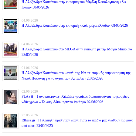
H Αλεξάνδρα Καππάτου στην εκπομπή του Μιχάλη Κεφαλογιάννη «Ζω
Καλά» 30/05/2026
04.06.2026
H Αλεξάνδρα Καππάτου στην εκπομπή «Καλημέρα Ελλάδα» 08/05/2026
04.06.2026
H Αλεξάνδρα Καππάτου στο MEGA στην εκπομπή με την Μάιρα Mπάρμπα
28/05/2026
04.06.2026
H Αλεξάνδρα Καππάτου στο κανάλι της Ναυτεμπορικής στην εκπομπή της
Νικόλ Ποφάντη για το άγχος των εξετάσεων 28/05/2026
02.06.2026
FLASH – Γυναικοκτονίες: Χιλιάδες γυναίκες δολοφονούνται παγκοσμίως
κάθε χρόνο – Τα «σημάδια» πριν το έγκλημα 02/06/2026
27.05.2026
Rthess.gr · Η σιωπηλή κρίση των νέων: Γιατί τα παιδιά μας νιώθουν πιο μόνα
από ποτέ; 25/05/2025