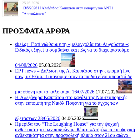
25.05.2026
13/5/2026 Η Αλεξάνδρα Καππάτου στην εκπομπή του ΑΝΤ1
“Αποκαλύψεις”
ΠΡΟΣΦΑΤΑ ΑΡΘΡΑ
skai.gr -Γιατί νιώθουμε τη «μελαγχολία του Αυγούστου»;
Ειδικός εξηγεί τι συμβαίνει και πώς να το διαχειριστούμε
04/08/2026
05.08.2026
ΕΡΤ news – Δήλωση της Α. Καππάτου στην εκπομπή live
now, με θέμα: Τι κάνουμε όταν τα παιδιά είναι μπροστά δε
μια οθόνη και το καλοκαίρι; 16/07/2026
17.07.2026
H Αλεξάνδρα Καππάτου στο κανάλι της Ναυτεμπορικής
στην εκπομπή της Νικόλ Ποφάντη για το άγχος των
εξετάσεων 28/05/2026
04.06.2026
Ημερίδα του “The Laughing House” για την ψυχική
ανθεκτικότητα των παιδιών με θέμα: «Ασφάλεια και ψυχική
ανθεκτικότητα στην προσχολική ηλικία στον 21ου αιώνα»