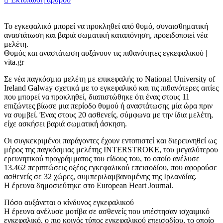
Το εγκεφαλικό μπορεί να προκληθεί από θυμό, συναισθηματική
αναστάτωση και βαριά σωματική καταπόνηση, προειδοποιεί νέα
μελέτη.
Θυμός και αναστάτωση αυξάνουν τις πιθανότητες εγκεφαλικού |
vita.gr
Σε νέα παγκόσμια μελέτη με επικεφαλής το National University of
Ireland Galway σχετικά με το εγκεφαλικό και τις πιθανότερες αιτίες
που μπορεί να προκληθεί, διαπιστώθηκε ότι ένας στους 11
επιζώντες βίωσε μια περίοδο θυμού ή αναστάτωσης μία ώρα πριν
να συμβεί. Ένας στους 20 ασθενείς, σύμφωνα με την ίδια μελέτη,
είχε ασκήσει βαριά σωματική άσκηση.
Οι συγκεκριμένοι παράγοντες έχουν εντοπιστεί και διερευνηθεί ως
μέρος της παγκόσμιας μελέτης INTERSTROKE, του μεγαλύτερου
ερευνητικού προγράμματος του είδους του, το οποίο ανέλυσε
13.462 περιπτώσεις οξέος εγκεφαλικού επεισοδίου, που αφορούσε
ασθενείς σε 32 χώρες, συμπεριλαμβανομένης της Ιρλανδίας.
Η έρευνα δημοσιεύτηκε στο European Heart Journal.
Πόσο αυξάνεται ο κίνδυνος εγκεφαλικού
Η έρευνα ανέλυσε μοτίβα σε ασθενείς που υπέστησαν ισχαιμικό
εγκεφαλικό, ο πιο κοινός τύπος εγκεφαλικού επεισοδίου, το οποίο