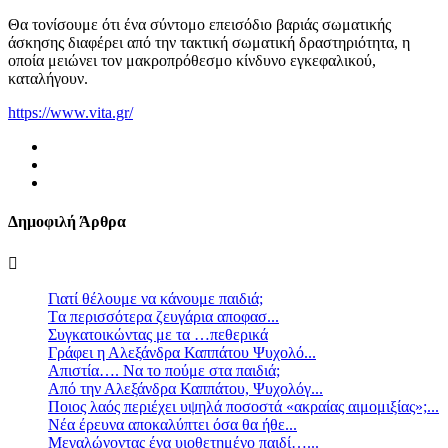
Θα τονίσουμε ότι ένα σύντομο επεισόδιο βαριάς σωματικής
άσκησης διαφέρει από την τακτική σωματική δραστηριότητα, η
οποία μειώνει τον μακροπρόθεσμο κίνδυνο εγκεφαλικού,
καταλήγουν.
https://www.vita.gr/
Δημοφιλή Άρθρα
Γιατί θέλουμε να κάνουμε παιδιά;
Tα περισσότερα ζευγάρια αποφασ...
Συγκατοικώντας με τα …πεθερικά
Γράφει η Αλεξάνδρα Καππάτου Ψυχολό...
Απιστία…. Να το πούμε στα παιδιά;
Από την Αλεξάνδρα Καππάτου, Ψυχολόγ...
Ποιος λαός περιέχει υψηλά ποσοστά «ακραίας αιμομιξίας»;...
Νέα έρευνα αποκαλύπτει όσα θα ήθε...
Mεγαλώνοντας ένα υιοθετημένο παιδί…...