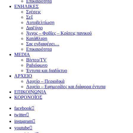
Επικαιρότητα
ΕΝΗΛΙΚΕΣ
Σχέσεις
Σεξ
Αυτοβελτίωση
Διαζύγιο
Άγχος – Φοβίες – Κρίσεις πανικού
Κατάθλιψη
Σας ενδιαφέρει…
Επικαιρότητα
MEDIA
Βίντεο/TV
Ραδιόφωνο
Έντυπα και διαδίκτυο
ΑΡΧΕΙΟ
Αρχείο – Περιοδικά
Αρχείο – Εφημερίδες και διάφορα έντυπα
ΕΠΙΚΟΙΝΩΝΙΑ
ΚΟΡΟΝΟΪΟΣ
facebook
twitter
instagram
youtube