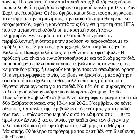
ταινίας. Η συγκινητική ταινία «Τα παιδιά της βυθιζόμενης νήσου»
παρακολουθεί τη ζωή δύο εφήβων στη μικρή κοινότητα Ιλ ντε Ζαν
Σαρλ της Λουιζιάνα. Οι δύο έφηβοι και οι δικοί τους περιγράφουν
το δέσιμο με την περιοχή τους, την οποία σύντομα θα πρέπει να
αποχωριστούν, αφού η κοινότητά τους θα γίνει η πρώτη στις ΗΠΑ
που θα μετακινηθεί ολόκληρη με κρατική αρωγή λόγω
πλημμυρών. «Ξεκινήσαμε τα τελευταία δύο χρόνια την
περιβαλλοντική ενότητα με την πρόθεση να παρουσιάσουμε το
πρόβλημα της κλιματικής κρίσης χωρίς διδακτισμό», εξηγεί η
Καλλιόπη Παπαχαραλάμπους, διευθύντρια του φεστιβάλ. «Η
πρόθεσή μας είναι να ευαισθητοποιήσουμε και τα δικά μας παιδιά,
παρουσιάζοντας άλλα παιδιά που είτε βιώνουν τις συνέπειες της
κλιματικής κρίσης, ή θεωρούν καθήκον τους να αναλάβουν δράση.
Οι κινηματογραφικές ταινίες βοηθούν να ξεκινήσει μια συζήτηση
στο σπίτι ή στο σχολείο, καθώς πολλά από τα ζητήματα που
θίγονται είναι άγνωστα για τα παιδιά. Νομίζω ότι οι πυρκαγιές του
καλοκαιριού κάνουν ακόμα πιο επίκαιρο το ζήτημα». Το 4ο
Παιδικό και Εφηβικό Φεστιβάλ Κινηματογράφου πραγματοποιείται
δύο Σαββατοκύριακα, στις 13-14 και 20-21 Νοεμβρίου, σε πέντε
αίθουσες. Οι ταινίες της περιβαλλοντικής ενότητας για τα παιδιά
άνω των 13 ετών θα προβληθούν αυτό το Σάββατο στις 11.30 το
πρωί στον Δαναό 2 και οι ταινίες για παιδιά άνω των 8 ετών την
τελευταία Κυριακή του φεστιβάλ στις 7.40 μ.μ., στο Μέγαρο
Μουσικής. Ολόκληρο το πρόγραμμα του φεστιβάλ στη διεύθυνση
athicff.com.