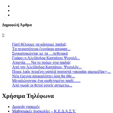
Δημοφιλή Άρθρα
Γιατί θέλουμε να κάνουμε παιδιά;
Tα περισσότερα ζευγάρια αποφασ...
Συγκατοικώντας με τα …πεθερικά
Γράφει η Αλεξάνδρα Καππάτου Ψυχολό...
Απιστία…. Να το πούμε στα παιδιά;
Από την Αλεξάνδρα Καππάτου, Ψυχολόγ...
Ποιος λαός περιέχει υψηλά ποσοστά «ακραίας αιμομιξίας»;...
Νέα έρευνα αποκαλύπτει όσα θα ήθε...
Mεγαλώνοντας ένα υιοθετημένο παιδί…...
Aπό νωρίς οι θετοί γονείς αντιμετω...
Χρήσιμα Τηλέφωνα
Δωρεάν γραμμές
Μαθησιακές δυσκολίες – Κ.Ε.Δ.Α.Σ.Υ.