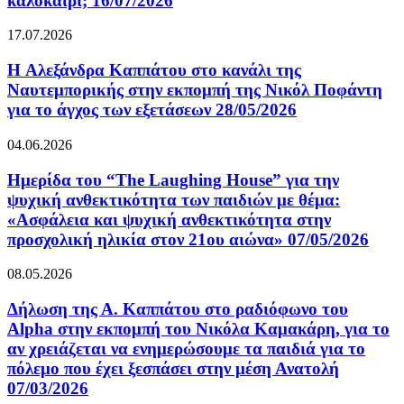
καλοκαίρι; 16/07/2026
17.07.2026
H Αλεξάνδρα Καππάτου στο κανάλι της
Ναυτεμπορικής στην εκπομπή της Νικόλ Ποφάντη
για το άγχος των εξετάσεων 28/05/2026
04.06.2026
Ημερίδα του “The Laughing House” για την
ψυχική ανθεκτικότητα των παιδιών με θέμα:
«Ασφάλεια και ψυχική ανθεκτικότητα στην
προσχολική ηλικία στον 21ου αιώνα» 07/05/2026
08.05.2026
Δήλωση της Α. Καππάτου στο ραδιόφωνο του
Alpha στην εκπομπή του Νικόλα Καμακάρη, για το
αν χρειάζεται να ενημερώσουμε τα παιδιά για το
πόλεμο που έχει ξεσπάσει στην μέση Ανατολή
07/03/2026