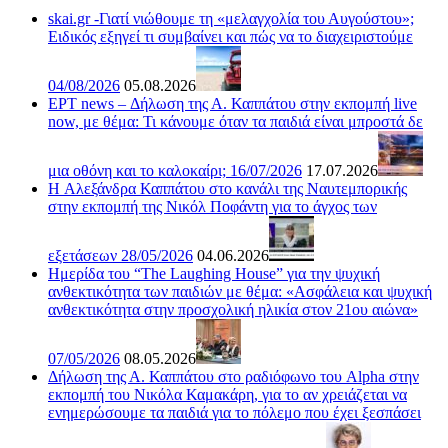
skai.gr -Γιατί νιώθουμε τη «μελαγχολία του Αυγούστου»;
Ειδικός εξηγεί τι συμβαίνει και πώς να το διαχειριστούμε
04/08/2026
05.08.2026
ΕΡΤ news – Δήλωση της Α. Καππάτου στην εκπομπή live
now, με θέμα: Τι κάνουμε όταν τα παιδιά είναι μπροστά δε
μια οθόνη και το καλοκαίρι; 16/07/2026
17.07.2026
H Αλεξάνδρα Καππάτου στο κανάλι της Ναυτεμπορικής
στην εκπομπή της Νικόλ Ποφάντη για το άγχος των
εξετάσεων 28/05/2026
04.06.2026
Ημερίδα του “The Laughing House” για την ψυχική
ανθεκτικότητα των παιδιών με θέμα: «Ασφάλεια και ψυχική
ανθεκτικότητα στην προσχολική ηλικία στον 21ου αιώνα»
07/05/2026
08.05.2026
Δήλωση της Α. Καππάτου στο ραδιόφωνο του Alpha στην
εκπομπή του Νικόλα Καμακάρη, για το αν χρειάζεται να
ενημερώσουμε τα παιδιά για το πόλεμο που έχει ξεσπάσει