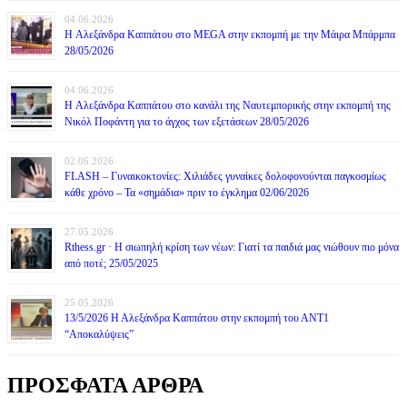
04.06.2026
H Αλεξάνδρα Καππάτου στο MEGA στην εκπομπή με την Μάιρα Mπάρμπα
28/05/2026
04.06.2026
H Αλεξάνδρα Καππάτου στο κανάλι της Ναυτεμπορικής στην εκπομπή της
Νικόλ Ποφάντη για το άγχος των εξετάσεων 28/05/2026
02.06.2026
FLASH – Γυναικοκτονίες: Χιλιάδες γυναίκες δολοφονούνται παγκοσμίως
κάθε χρόνο – Τα «σημάδια» πριν το έγκλημα 02/06/2026
27.05.2026
Rthess.gr · Η σιωπηλή κρίση των νέων: Γιατί τα παιδιά μας νιώθουν πιο μόνα
από ποτέ; 25/05/2025
25.05.2026
13/5/2026 Η Αλεξάνδρα Καππάτου στην εκπομπή του ΑΝΤ1
“Αποκαλύψεις”
ΠΡΟΣΦΑΤΑ ΑΡΘΡΑ