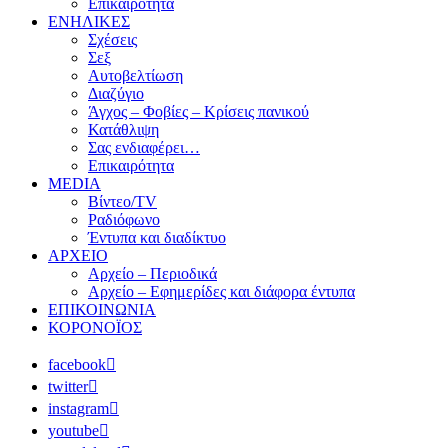
Επικαιρότητα
ΕΝΗΛΙΚΕΣ
Σχέσεις
Σεξ
Αυτοβελτίωση
Διαζύγιο
Άγχος – Φοβίες – Κρίσεις πανικού
Κατάθλιψη
Σας ενδιαφέρει…
Επικαιρότητα
MEDIA
Βίντεο/TV
Ραδιόφωνο
Έντυπα και διαδίκτυο
ΑΡΧΕΙΟ
Αρχείο – Περιοδικά
Αρχείο – Εφημερίδες και διάφορα έντυπα
ΕΠΙΚΟΙΝΩΝΙΑ
ΚΟΡΟΝΟΪΟΣ
facebook
twitter
instagram
youtube