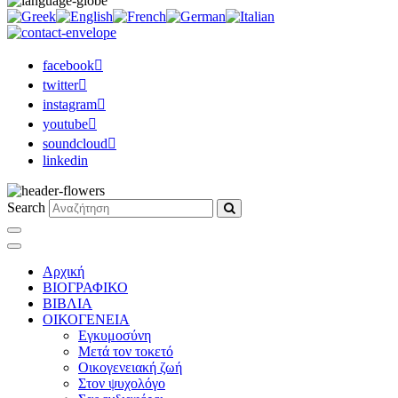
facebook
twitter
instagram
youtube
soundcloud
linkedin
Search
Αρχική
ΒΙΟΓΡΑΦΙΚΟ
ΒΙΒΛΙΑ
ΟΙΚΟΓΕΝΕΙΑ
Εγκυμοσύνη
Μετά τον τοκετό
Οικογενειακή ζωή
Στον ψυχολόγο