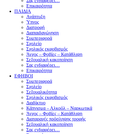
Σας ενδιαφέρει…
Επικαιρότητα
ΠΑΙΔΙΑ
Ανάπτυξη
Ύπνος
Διατροφή
Διαπαιδαγώγηση
Συμπεριφορά
Σχολείο
Σχολικός εκφοβισμός
Άγχος – Φοβίες – Κατάθλιψη
Σεξουαλική κακοποίηση
Σας ενδιαφέρει…
Επικαιρότητα
ΕΦΗΒΟΙ
Συμπεριφορά
Σχολείο
Σεξουαλικότητα
Σχολικός εκφοβισμός
Διαδίκτυο
Κάπνισμα – Αλκοόλ – Ναρκωτικά
Άγχος – Φοβίες – Κατάθλιψη
Διαταραχές πρόσληψης τροφής
Σεξουαλική κακοποίηση
Σας ενδιαφέρει…