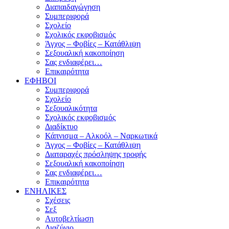
Διαπαιδαγώγηση
Συμπεριφορά
Σχολείο
Σχολικός εκφοβισμός
Άγχος – Φοβίες – Κατάθλιψη
Σεξουαλική κακοποίηση
Σας ενδιαφέρει…
Επικαιρότητα
ΕΦΗΒΟΙ
Συμπεριφορά
Σχολείο
Σεξουαλικότητα
Σχολικός εκφοβισμός
Διαδίκτυο
Κάπνισμα – Αλκοόλ – Ναρκωτικά
Άγχος – Φοβίες – Κατάθλιψη
Διαταραχές πρόσληψης τροφής
Σεξουαλική κακοποίηση
Σας ενδιαφέρει…
Επικαιρότητα
ΕΝΗΛΙΚΕΣ
Σχέσεις
Σεξ
Αυτοβελτίωση
Διαζύγιο