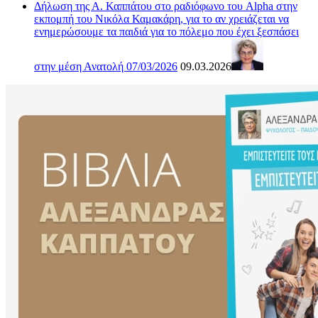
Δήλωση της Α. Καππάτου στο ραδιόφωνο του Alpha στην
εκπομπή του Νικόλα Καμακάρη, για το αν χρειάζεται να
ενημερώσουμε τα παιδιά για το πόλεμο που έχει ξεσπάσει
στην μέση Ανατολή 07/03/2026
09.03.2026