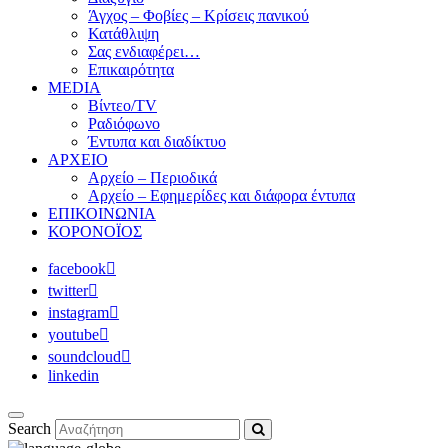
Άγχος – Φοβίες – Κρίσεις πανικού
Κατάθλιψη
Σας ενδιαφέρει…
Επικαιρότητα
MEDIA
Βίντεο/TV
Ραδιόφωνο
Έντυπα και διαδίκτυο
ΑΡΧΕΙΟ
Αρχείο – Περιοδικά
Αρχείο – Εφημερίδες και διάφορα έντυπα
ΕΠΙΚΟΙΝΩΝΙΑ
ΚΟΡΟΝΟΪΟΣ
facebook
twitter
instagram
youtube
soundcloud
linkedin
Search