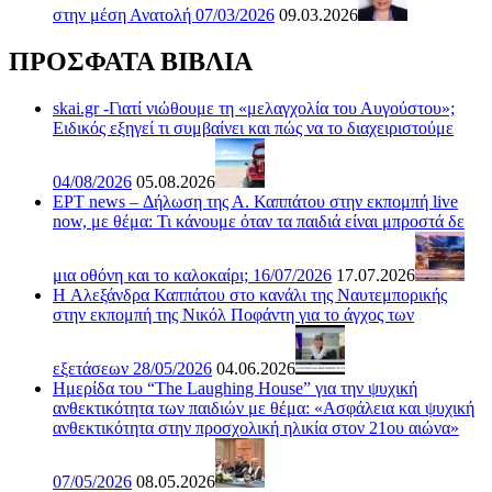
στην μέση Ανατολή 07/03/2026
09.03.2026
ΠΡΟΣΦΑΤΑ ΒΙΒΛΙΑ
skai.gr -Γιατί νιώθουμε τη «μελαγχολία του Αυγούστου»;
Ειδικός εξηγεί τι συμβαίνει και πώς να το διαχειριστούμε
04/08/2026
05.08.2026
ΕΡΤ news – Δήλωση της Α. Καππάτου στην εκπομπή live
now, με θέμα: Τι κάνουμε όταν τα παιδιά είναι μπροστά δε
μια οθόνη και το καλοκαίρι; 16/07/2026
17.07.2026
H Αλεξάνδρα Καππάτου στο κανάλι της Ναυτεμπορικής
στην εκπομπή της Νικόλ Ποφάντη για το άγχος των
εξετάσεων 28/05/2026
04.06.2026
Ημερίδα του “The Laughing House” για την ψυχική
ανθεκτικότητα των παιδιών με θέμα: «Ασφάλεια και ψυχική
ανθεκτικότητα στην προσχολική ηλικία στον 21ου αιώνα»
07/05/2026
08.05.2026