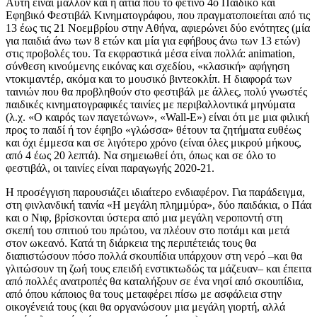
Αυτή είναι μάλλον και η αιτία που το φετινό 4ο Παιδικό και
Εφηβικό Φεστιβάλ Κινηματογράφου, που πραγματοποιείται από τις
13 έως τις 21 Νοεμβρίου στην Αθήνα, αφιερώνει δύο ενότητες (μία
για παιδιά άνω των 8 ετών και μία για εφήβους άνω των 13 ετών)
στις προβολές του. Τα εκφραστικά μέσα είναι πολλά: animation,
σύνθεση κινούμενης εικόνας και σχεδίου, «κλασική» αφήγηση
ντοκιμαντέρ, ακόμα και το μουσικό βιντεοκλίπ. Η διαφορά των
ταινιών που θα προβληθούν στο φεστιβάλ με άλλες, πολύ γνωστές
παιδικές κινηματογραφικές ταινίες με περιβαλλοντικά μηνύματα
(λ.χ. «Ο καιρός των παγετώνων», «Wall-E») είναι ότι με μια φιλική
προς το παιδί ή τον έφηβο «γλώσσα» θέτουν τα ζητήματα ευθέως
και όχι έμμεσα και σε λιγότερο χρόνο (είναι όλες μικρού μήκους,
από 4 έως 20 λεπτά). Να σημειωθεί ότι, όπως και σε όλο το
φεστιβάλ, οι ταινίες είναι παραγωγής 2020-21.
Η προσέγγιση παρουσιάζει ιδιαίτερο ενδιαφέρον. Για παράδειγμα,
στη φινλανδική ταινία «Η μεγάλη πλημμύρα», δύο παιδάκια, ο Πάα
και ο Νιφ, βρίσκονται ύστερα από μια μεγάλη νεροποντή στη
σκεπή του σπιτιού του πρώτου, να πλέουν στο ποτάμι και μετά
στον ωκεανό. Κατά τη διάρκεια της περιπέτειάς τους θα
διαπιστώσουν πόσο πολλά σκουπίδια υπάρχουν στη νερό –και θα
γλιτώσουν τη ζωή τους επειδή ενστικτωδώς τα μάζευαν– και έπειτα
από πολλές ανατροπές θα καταλήξουν σε ένα νησί από σκουπίδια,
από όπου κάποιος θα τους μεταφέρει πίσω με ασφάλεια στην
οικογένειά τους (και θα οργανώσουν μια μεγάλη γιορτή, αλλά