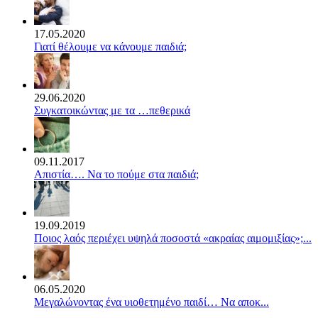
17.05.2020
Γιατί θέλουμε να κάνουμε παιδιά;
29.06.2020
Συγκατοικώντας με τα …πεθερικά
09.11.2017
Απιστία…. Να το πούμε στα παιδιά;
19.09.2019
Ποιος λαός περιέχει υψηλά ποσοστά «ακραίας αιμομιξίας»;...
06.05.2020
Mεγαλώνοντας ένα υιοθετημένο παιδί… Να αποκ...