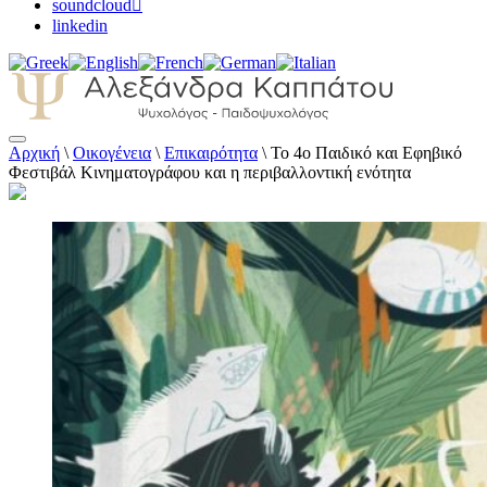
soundcloud
linkedin
Αρχική
\
Οικογένεια
\
Επικαιρότητα
\
Το 4ο Παιδικό και Εφηβικό
Αλεξάνδρα Καππάτου Ψυχολόγος –
Φεστιβάλ Κινηματογράφου και η περιβαλλοντική ενότητα
Παιδοψυχολόγος