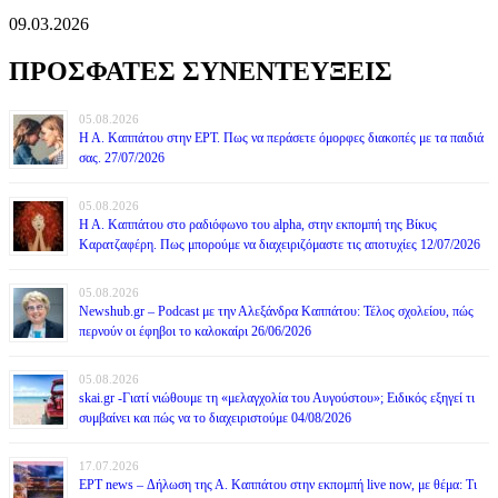
09.03.2026
ΠΡΟΣΦΑΤΕΣ ΣΥΝΕΝΤΕΥΞΕΙΣ
05.08.2026
Η Α. Καππάτου στην ΕΡΤ. Πως να περάσετε όμορφες διακοπές με τα παιδιά
σας. 27/07/2026
05.08.2026
Η Α. Καππάτου στο ραδιόφωνο του alpha, στην εκπομπή της Βίκυς
Καρατζαφέρη. Πως μπορούμε να διαχειριζόμαστε τις αποτυχίες 12/07/2026
05.08.2026
Newshub.gr – Podcast με την Αλεξάνδρα Καππάτου: Τέλος σχολείου, πώς
περνούν οι έφηβοι το καλοκαίρι 26/06/2026
05.08.2026
skai.gr -Γιατί νιώθουμε τη «μελαγχολία του Αυγούστου»; Ειδικός εξηγεί τι
συμβαίνει και πώς να το διαχειριστούμε 04/08/2026
17.07.2026
ΕΡΤ news – Δήλωση της Α. Καππάτου στην εκπομπή live now, με θέμα: Τι