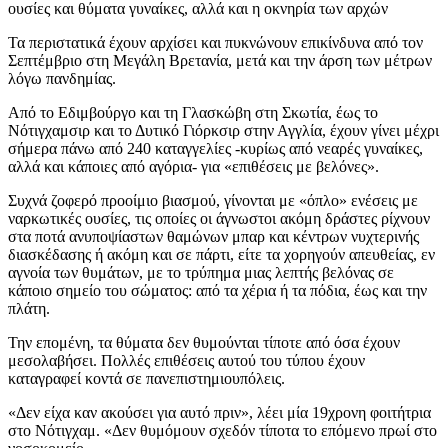
ουσίες και θύματα γυναίκες, αλλά και η οκνηρία των αρχών
Τα περιστατικά έχουν αρχίσει και πυκνώνουν επικίνδυνα από τον
Σεπτέμβριο στη Μεγάλη Βρετανία, μετά και την άρση των μέτρων
λόγω πανδημίας.
Από το Εδιμβούργο και τη Γλασκώβη στη Σκωτία, έως το
Νότιγχαμσιρ και το Δυτικό Γιόρκσιρ στην Αγγλία, έχουν γίνει μέχρι
σήμερα πάνω από 240 καταγγελίες -κυρίως από νεαρές γυναίκες,
αλλά και κάποιες από αγόρια- για «επιθέσεις με βελόνες».
Συχνά ζοφερό προοίμιο βιασμού, γίνονται με «όπλο» ενέσεις με
ναρκωτικές ουσίες, τις οποίες οι άγνωστοι ακόμη δράστες ρίχνουν
στα ποτά ανυποψίαστων θαμώνων μπαρ και κέντρων νυχτερινής
διασκέδασης ή ακόμη και σε πάρτι, είτε τα χορηγούν απευθείας, εν
αγνοία των θυμάτων, με το τρύπημα μιας λεπτής βελόνας σε
κάποιο σημείο του σώματος: από τα χέρια ή τα πόδια, έως και την
πλάτη.
Την επομένη, τα θύματα δεν θυμούνται τίποτε από όσα έχουν
μεσολαβήσει. Πολλές επιθέσεις αυτού του τύπου έχουν
καταγραφεί κοντά σε πανεπιστημιουπόλεις.
«Δεν είχα καν ακούσει για αυτό πριν», λέει μία 19χρονη φοιτήτρια
στο Νότιγχαμ. «Δεν θυμόμουν σχεδόν τίποτα το επόμενο πρωί στο