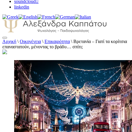
soundcloud
linkedin
Αρχική
\
Οικογένεια
\
Επικαιρότητα
\
Βρετανία – Γιατί τα κορίτσια
Αλεξάνδρα Καππάτου Ψυχολόγος –
επαναστατούν, μένοντας το βράδυ… σπίτι;
Παιδοψυχολόγος