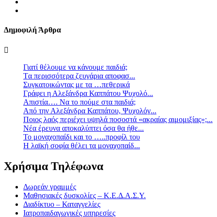
Δημοφιλή Άρθρα
Γιατί θέλουμε να κάνουμε παιδιά;
Tα περισσότερα ζευγάρια αποφασ...
Συγκατοικώντας με τα …πεθερικά
Γράφει η Αλεξάνδρα Καππάτου Ψυχολό...
Απιστία…. Να το πούμε στα παιδιά;
Από την Αλεξάνδρα Καππάτου, Ψυχολόγ...
Ποιος λαός περιέχει υψηλά ποσοστά «ακραίας αιμομιξίας»;...
Νέα έρευνα αποκαλύπτει όσα θα ήθε...
Το μοναχοπαίδι και το …..προφίλ του
Η λαϊκή σοφία θέλει τα μοναχοπαίδ...
Χρήσιμα Τηλέφωνα
Δωρεάν γραμμές
Μαθησιακές δυσκολίες – Κ.Ε.Δ.Α.Σ.Υ.
Διαδίκτυο – Καταγγελίες
Ιατροπαιδαγωγικές υπηρεσίες