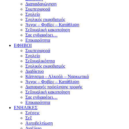
Διαπαιδαγώγηση
Συμπεριφορά
Σχολείο
Σχολικός εκφοβισμός
Άγχος – Φοβίες – Κατάθλιψη
Σεξουαλική κακοποίηση
Σας ενδιαφέρει…
Επικαιρότητα
ΕΦΗΒΟΙ
Συμπεριφορά
Σχολείο
Σεξουαλικότητα
Σχολικός εκφοβισμός
Διαδίκτυο
Κάπνισμα – Αλκοόλ – Ναρκωτικά
Άγχος – Φοβίες – Κατάθλιψη
Διαταραχές πρόσληψης τροφής
Σεξουαλική κακοποίηση
Σας ενδιαφέρει…
Επικαιρότητα
ΕΝΗΛΙΚΕΣ
Σχέσεις
Σεξ
Αυτοβελτίωση
Διαζύγιο