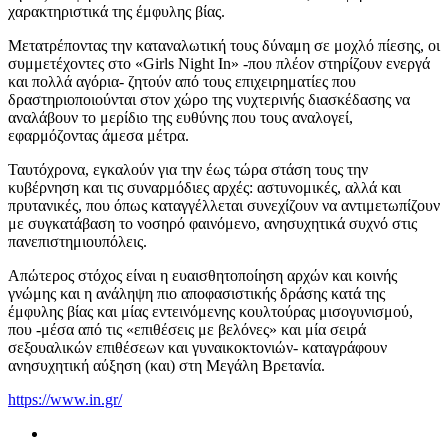
χαρακτηριστικά της έμφυλης βίας.
Μετατρέποντας την καταναλωτική τους δύναμη σε μοχλό πίεσης, οι
συμμετέχοντες στο «Girls Night In» -που πλέον στηρίζουν ενεργά
και πολλά αγόρια- ζητούν από τους επιχειρηματίες που
δραστηριοποιούνται στον χώρο της νυχτερινής διασκέδασης να
αναλάβουν το μερίδιο της ευθύνης που τους αναλογεί,
εφαρμόζοντας άμεσα μέτρα.
Ταυτόχρονα, εγκαλούν για την έως τώρα στάση τους την
κυβέρνηση και τις συναρμόδιες αρχές: αστυνομικές, αλλά και
πρυτανικές, που όπως καταγγέλλεται συνεχίζουν να αντιμετωπίζουν
με συγκατάβαση το νοσηρό φαινόμενο, ανησυχητικά συχνό στις
πανεπιστημιουπόλεις.
Απώτερος στόχος είναι η ευαισθητοποίηση αρχών και κοινής
γνώμης και η ανάληψη πιο αποφασιστικής δράσης κατά της
έμφυλης βίας και μίας εντεινόμενης κουλτούρας μισογυνισμού,
που -μέσα από τις «επιθέσεις με βελόνες» και μία σειρά
σεξουαλικών επιθέσεων και γυναικοκτονιών- καταγράφουν
ανησυχητική αύξηση (και) στη Μεγάλη Βρετανία.
https://www.in.gr/