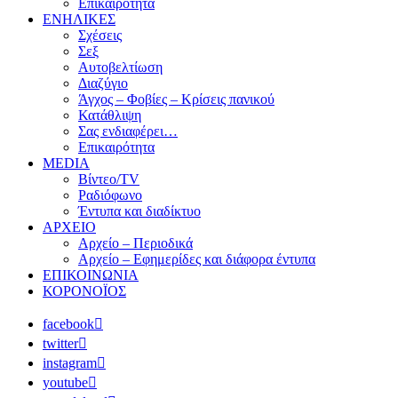
Επικαιρότητα
ΕΝΗΛΙΚΕΣ
Σχέσεις
Σεξ
Αυτοβελτίωση
Διαζύγιο
Άγχος – Φοβίες – Κρίσεις πανικού
Κατάθλιψη
Σας ενδιαφέρει…
Επικαιρότητα
MEDIA
Βίντεο/TV
Ραδιόφωνο
Έντυπα και διαδίκτυο
ΑΡΧΕΙΟ
Αρχείο – Περιοδικά
Αρχείο – Εφημερίδες και διάφορα έντυπα
ΕΠΙΚΟΙΝΩΝΙΑ
ΚΟΡΟΝΟΪΟΣ
facebook
twitter
instagram
youtube