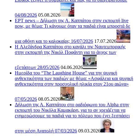
04/08/2026
05.08.2026
ΕΡΤ news – Δήλωση της Α. Καππάτου στην εκπομπή live
now, με θέμα: Τι κάνουμε όταν τα παιδιά είναι μπροστά δε
μια οθόνη και το καλοκαίρι; 16/07/2026
17.07.2026
H Αλεξάνδρα Καππάτου στο κανάλι της Ναυτεμπορικής
στην εκπομπή της Νικόλ Ποφάντη για το άγχος των
εξετάσεων 28/05/2026
04.06.2026
Ημερίδα του “The Laughing House” για την ψυχική
ανθεκτικότητα των παιδιών με θέμα: «Ασφάλεια και ψυχική
ανθεκτικότητα στην προσχολική ηλικία στον 21ου αιώνα»
07/05/2026
08.05.2026
Δήλωση της Α. Καππάτου στο ραδιόφωνο του Alpha στην
εκπομπή του Νικόλα Καμακάρη, για το αν χρειάζεται να
ενημερώσουμε τα παιδιά για το πόλεμο που έχει ξεσπάσει
στην μέση Ανατολή 07/03/2026
09.03.2026