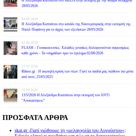
H Αλεξάνδρα Καππάτου στο MEGA στην εκπομπή με την Μάιρα Mπάρμπα
28/05/2026
04.06.2026
H Αλεξάνδρα Καππάτου στο κανάλι της Ναυτεμπορικής στην εκπομπή της
Νικόλ Ποφάντη για το άγχος των εξετάσεων 28/05/2026
02.06.2026
FLASH – Γυναικοκτονίες: Χιλιάδες γυναίκες δολοφονούνται παγκοσμίως
κάθε χρόνο – Τα «σημάδια» πριν το έγκλημα 02/06/2026
27.05.2026
Rthess.gr · Η σιωπηλή κρίση των νέων: Γιατί τα παιδιά μας νιώθουν πιο μόνα
από ποτέ; 25/05/2025
25.05.2026
13/5/2026 Η Αλεξάνδρα Καππάτου στην εκπομπή του ΑΝΤ1
“Αποκαλύψεις”
ΠΡΟΣΦΑΤΑ ΑΡΘΡΑ
skai.gr -Γιατί νιώθουμε τη «μελαγχολία του Αυγούστου»;
Ειδικός εξηγεί τι συμβαίνει και πώς να το διαχειριστούμε