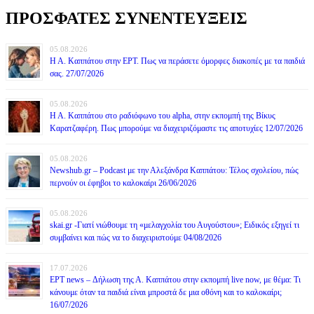
ΠΡΟΣΦΑΤΕΣ ΣΥΝΕΝΤΕΥΞΕΙΣ
05.08.2026
Η Α. Καππάτου στην ΕΡΤ. Πως να περάσετε όμορφες διακοπές με τα παιδιά
σας. 27/07/2026
05.08.2026
Η Α. Καππάτου στο ραδιόφωνο του alpha, στην εκπομπή της Βίκυς
Καρατζαφέρη. Πως μπορούμε να διαχειριζόμαστε τις αποτυχίες 12/07/2026
05.08.2026
Newshub.gr – Podcast με την Αλεξάνδρα Καππάτου: Τέλος σχολείου, πώς
περνούν οι έφηβοι το καλοκαίρι 26/06/2026
05.08.2026
skai.gr -Γιατί νιώθουμε τη «μελαγχολία του Αυγούστου»; Ειδικός εξηγεί τι
συμβαίνει και πώς να το διαχειριστούμε 04/08/2026
17.07.2026
ΕΡΤ news – Δήλωση της Α. Καππάτου στην εκπομπή live now, με θέμα: Τι
κάνουμε όταν τα παιδιά είναι μπροστά δε μια οθόνη και το καλοκαίρι;
16/07/2026