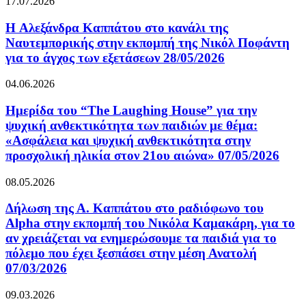
17.07.2026
H Αλεξάνδρα Καππάτου στο κανάλι της
Ναυτεμπορικής στην εκπομπή της Νικόλ Ποφάντη
για το άγχος των εξετάσεων 28/05/2026
04.06.2026
Ημερίδα του “The Laughing House” για την
ψυχική ανθεκτικότητα των παιδιών με θέμα:
«Ασφάλεια και ψυχική ανθεκτικότητα στην
προσχολική ηλικία στον 21ου αιώνα» 07/05/2026
08.05.2026
Δήλωση της Α. Καππάτου στο ραδιόφωνο του
Alpha στην εκπομπή του Νικόλα Καμακάρη, για το
αν χρειάζεται να ενημερώσουμε τα παιδιά για το
πόλεμο που έχει ξεσπάσει στην μέση Ανατολή
07/03/2026
09.03.2026