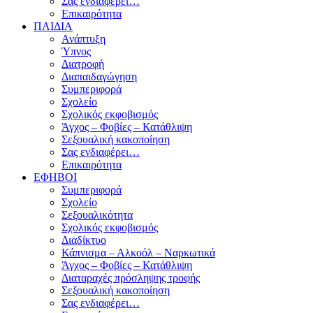
Σας ενδιαφέρει…
Επικαιρότητα
ΠΑΙΔΙΑ
Ανάπτυξη
Ύπνος
Διατροφή
Διαπαιδαγώγηση
Συμπεριφορά
Σχολείο
Σχολικός εκφοβισμός
Άγχος – Φοβίες – Κατάθλιψη
Σεξουαλική κακοποίηση
Σας ενδιαφέρει…
Επικαιρότητα
ΕΦΗΒΟΙ
Συμπεριφορά
Σχολείο
Σεξουαλικότητα
Σχολικός εκφοβισμός
Διαδίκτυο
Κάπνισμα – Αλκοόλ – Ναρκωτικά
Άγχος – Φοβίες – Κατάθλιψη
Διαταραχές πρόσληψης τροφής
Σεξουαλική κακοποίηση
Σας ενδιαφέρει…