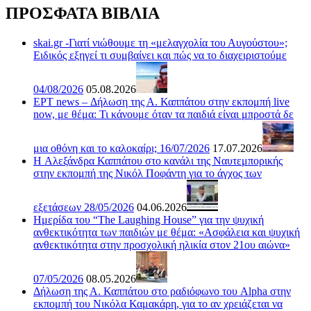
ΠΡΟΣΦΑΤΑ ΒΙΒΛΙΑ
skai.gr -Γιατί νιώθουμε τη «μελαγχολία του Αυγούστου»;
Ειδικός εξηγεί τι συμβαίνει και πώς να το διαχειριστούμε
04/08/2026
05.08.2026
ΕΡΤ news – Δήλωση της Α. Καππάτου στην εκπομπή live
now, με θέμα: Τι κάνουμε όταν τα παιδιά είναι μπροστά δε
μια οθόνη και το καλοκαίρι; 16/07/2026
17.07.2026
H Αλεξάνδρα Καππάτου στο κανάλι της Ναυτεμπορικής
στην εκπομπή της Νικόλ Ποφάντη για το άγχος των
εξετάσεων 28/05/2026
04.06.2026
Ημερίδα του “The Laughing House” για την ψυχική
ανθεκτικότητα των παιδιών με θέμα: «Ασφάλεια και ψυχική
ανθεκτικότητα στην προσχολική ηλικία στον 21ου αιώνα»
07/05/2026
08.05.2026
Δήλωση της Α. Καππάτου στο ραδιόφωνο του Alpha στην
εκπομπή του Νικόλα Καμακάρη, για το αν χρειάζεται να