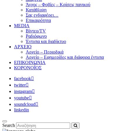
Άγχος – Φοβίες – Κρίσεις πανικού
Κατάθλιψη
Σας ενδιαφέρει…
Επικαιρότητα
MEDIA
Βίντεο/TV
Ραδιόφωνο
Έντυπα και διαδίκτυο
ΑΡΧΕΙΟ
Αρχείο – Περιοδικά
Αρχείο – Εφημερίδες και διάφορα έντυπα
ΕΠΙΚΟΙΝΩΝΙΑ
ΚΟΡΟΝΟΪΟΣ
facebook
twitter
instagram
youtube
soundcloud
linkedin
Search