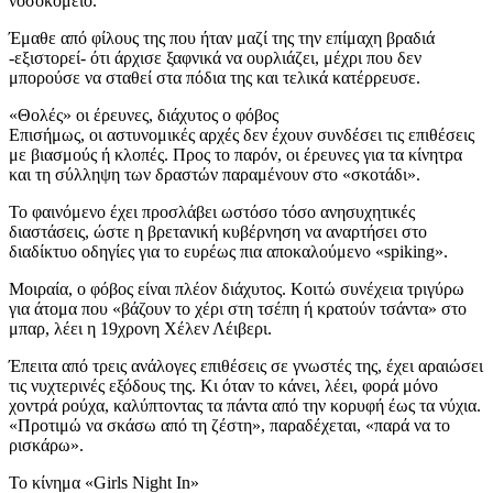
νοσοκομείο.
Έμαθε από φίλους της που ήταν μαζί της την επίμαχη βραδιά
-εξιστορεί- ότι άρχισε ξαφνικά να ουρλιάζει, μέχρι που δεν
μπορούσε να σταθεί στα πόδια της και τελικά κατέρρευσε.
«Θολές» οι έρευνες, διάχυτος ο φόβος
Επισήμως, οι αστυνομικές αρχές δεν έχουν συνδέσει τις επιθέσεις
με βιασμούς ή κλοπές. Προς το παρόν, οι έρευνες για τα κίνητρα
και τη σύλληψη των δραστών παραμένουν στο «σκοτάδι».
Το φαινόμενο έχει προσλάβει ωστόσο τόσο ανησυχητικές
διαστάσεις, ώστε η βρετανική κυβέρνηση να αναρτήσει στο
διαδίκτυο οδηγίες για το ευρέως πια αποκαλούμενο «spiking».
Μοιραία, ο φόβος είναι πλέον διάχυτος. Κοιτώ συνέχεια τριγύρω
για άτομα που «βάζουν το χέρι στη τσέπη ή κρατούν τσάντα» στο
μπαρ, λέει η 19χρονη Χέλεν Λέιβερι.
Έπειτα από τρεις ανάλογες επιθέσεις σε γνωστές της, έχει αραιώσει
τις νυχτερινές εξόδους της. Κι όταν το κάνει, λέει, φορά μόνο
χοντρά ρούχα, καλύπτοντας τα πάντα από την κορυφή έως τα νύχια.
«Προτιμώ να σκάσω από τη ζέστη», παραδέχεται, «παρά να το
ρισκάρω».
Το κίνημα «Girls Night In»