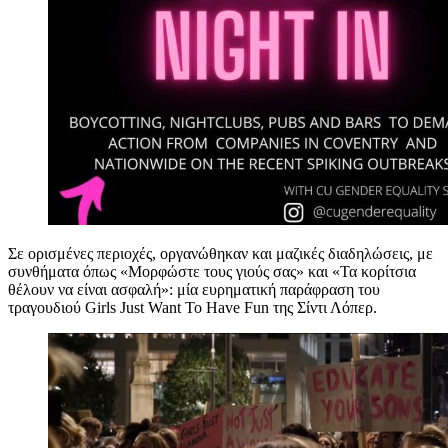
Σε ορισμένες περιοχές, οργανώθηκαν και μαζικές διαδηλώσεις, με
συνθήματα όπως «Μορφώστε τους γιούς σας» και «Τα κορίτσια
θέλουν να είναι ασφαλή»: μία ευρηματική παράφραση του
τραγουδιού Girls Just Want To Have Fun της Σίντι Λόπερ.