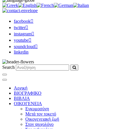
facebook
twitter
instagram
youtube
soundcloud
linkedin
Search
Αρχική
ΒΙΟΓΡΑΦΙΚΟ
ΒΙΒΛΙΑ
ΟΙΚΟΓΕΝΕΙΑ
Εγκυμοσύνη
Μετά τον τοκετό
Οικογενειακή ζωή
Στον ψυχολόγο