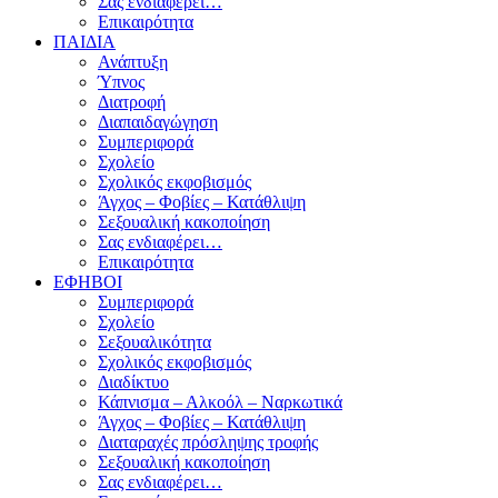
Σας ενδιαφέρει…
Επικαιρότητα
ΠΑΙΔΙΑ
Ανάπτυξη
Ύπνος
Διατροφή
Διαπαιδαγώγηση
Συμπεριφορά
Σχολείο
Σχολικός εκφοβισμός
Άγχος – Φοβίες – Κατάθλιψη
Σεξουαλική κακοποίηση
Σας ενδιαφέρει…
Επικαιρότητα
ΕΦΗΒΟΙ
Συμπεριφορά
Σχολείο
Σεξουαλικότητα
Σχολικός εκφοβισμός
Διαδίκτυο
Κάπνισμα – Αλκοόλ – Ναρκωτικά
Άγχος – Φοβίες – Κατάθλιψη
Διαταραχές πρόσληψης τροφής
Σεξουαλική κακοποίηση
Σας ενδιαφέρει…