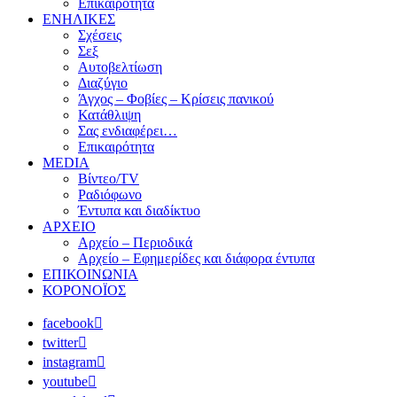
Επικαιρότητα
ΕΝΗΛΙΚΕΣ
Σχέσεις
Σεξ
Αυτοβελτίωση
Διαζύγιο
Άγχος – Φοβίες – Κρίσεις πανικού
Κατάθλιψη
Σας ενδιαφέρει…
Επικαιρότητα
MEDIA
Βίντεο/TV
Ραδιόφωνο
Έντυπα και διαδίκτυο
ΑΡΧΕΙΟ
Αρχείο – Περιοδικά
Αρχείο – Εφημερίδες και διάφορα έντυπα
ΕΠΙΚΟΙΝΩΝΙΑ
ΚΟΡΟΝΟΪΟΣ
facebook
twitter
instagram
youtube