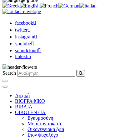
facebook
twitter
instagram
youtube
soundcloud
linkedin
Search
Αρχική
ΒΙΟΓΡΑΦΙΚΟ
ΒΙΒΛΙΑ
ΟΙΚΟΓΕΝΕΙΑ
Εγκυμοσύνη
Μετά τον τοκετό
Οικογενειακή ζωή
Στον ψυχολόγο