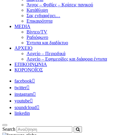
Άγχος – Φοβίες – Κρίσεις πανικού
Κατάθλιψη
Σας ενδιαφέρει…
Επικαιρότητα
MEDIA
Βίντεο/TV
Ραδιόφωνο
Έντυπα και διαδίκτυο
ΑΡΧΕΙΟ
Αρχείο – Περιοδικά
Αρχείο – Εφημερίδες και διάφορα έντυπα
ΕΠΙΚΟΙΝΩΝΙΑ
ΚΟΡΟΝΟΪΟΣ
facebook
twitter
instagram
youtube
soundcloud
linkedin
Search