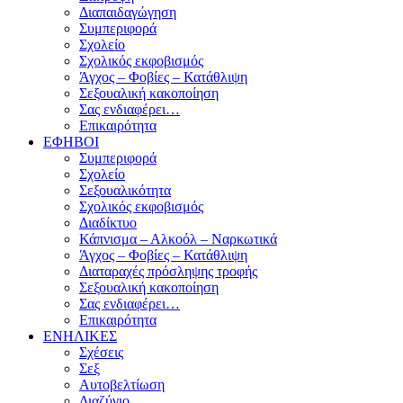
Διαπαιδαγώγηση
Συμπεριφορά
Σχολείο
Σχολικός εκφοβισμός
Άγχος – Φοβίες – Κατάθλιψη
Σεξουαλική κακοποίηση
Σας ενδιαφέρει…
Επικαιρότητα
ΕΦΗΒΟΙ
Συμπεριφορά
Σχολείο
Σεξουαλικότητα
Σχολικός εκφοβισμός
Διαδίκτυο
Κάπνισμα – Αλκοόλ – Ναρκωτικά
Άγχος – Φοβίες – Κατάθλιψη
Διαταραχές πρόσληψης τροφής
Σεξουαλική κακοποίηση
Σας ενδιαφέρει…
Επικαιρότητα
ΕΝΗΛΙΚΕΣ
Σχέσεις
Σεξ
Αυτοβελτίωση
Διαζύγιο