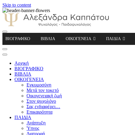
Skip to content
Αλεξάνδρα Καππάτου Ψυχολόγος – Παιδοψ
ΒΙΟΓΡΑΦΙΚΟ
ΒΙΒΛΙΑ
ΟΙΚΟΓΕΝΕΙΑ
ΠΑΙΔΙΑ
Αρχική
ΒΙΟΓΡΑΦΙΚΟ
ΒΙΒΛΙΑ
ΟΙΚΟΓΕΝΕΙΑ
Εγκυμοσύνη
Μετά τον τοκετό
Οικογενειακή ζωή
Στον ψυχολόγο
Σας ενδιαφέρει…
Επικαιρότητα
ΠΑΙΔΙΑ
Ανάπτυξη
Ύπνος
Διατροφή