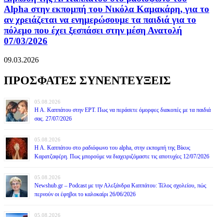
Alpha στην εκπομπή του Νικόλα Καμακάρη, για το
αν χρειάζεται να ενημερώσουμε τα παιδιά για το
πόλεμο που έχει ξεσπάσει στην μέση Ανατολή
07/03/2026
09.03.2026
ΠΡΟΣΦΑΤΕΣ ΣΥΝΕΝΤΕΥΞΕΙΣ
05.08.2026
Η Α. Καππάτου στην ΕΡΤ. Πως να περάσετε όμορφες διακοπές με τα παιδιά
σας. 27/07/2026
05.08.2026
Η Α. Καππάτου στο ραδιόφωνο του alpha, στην εκπομπή της Βίκυς
Καρατζαφέρη. Πως μπορούμε να διαχειριζόμαστε τις αποτυχίες 12/07/2026
05.08.2026
Newshub.gr – Podcast με την Αλεξάνδρα Καππάτου: Τέλος σχολείου, πώς
περνούν οι έφηβοι το καλοκαίρι 26/06/2026
05.08.2026