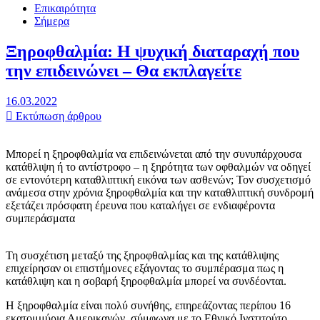
Επικαιρότητα
Σήμερα
Ξηροφθαλμία: Η ψυχική διαταραχή που
την επιδεινώνει – Θα εκπλαγείτε
16.03.2022
Εκτύπωση άρθρου
Μπορεί η ξηροφθαλμία να επιδεινώνεται από την συνυπάρχουσα
κατάθλιψη ή το αντίστροφο – η ξηρότητα των οφθαλμών να οδηγεί
σε εντονότερη καταθλιπτική εικόνα των ασθενών; Τον συσχετισμό
ανάμεσα στην χρόνια ξηροφθαλμία και την καταθλιπτική συνδρομή
εξετάζει πρόσφατη έρευνα που καταλήγει σε ενδιαφέροντα
συμπεράσματα
Τη συσχέτιση μεταξύ της ξηροφθαλμίας και της κατάθλιψης
επιχείρησαν οι επιστήμονες εξάγοντας το συμπέρασμα πως η
κατάθλιψη και η σοβαρή ξηροφθαλμία μπορεί να συνδέονται.
Η ξηροφθαλμία είναι πολύ συνήθης, επηρεάζοντας περίπου 16
εκατομμύρια Αμερικανών, σύμφωνα με το Εθνικό Ινστιτούτο