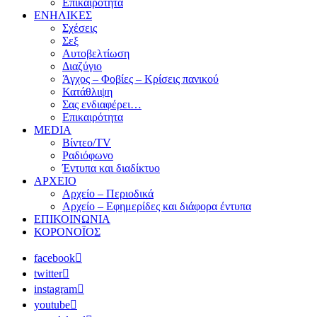
Επικαιρότητα
ΕΝΗΛΙΚΕΣ
Σχέσεις
Σεξ
Αυτοβελτίωση
Διαζύγιο
Άγχος – Φοβίες – Κρίσεις πανικού
Κατάθλιψη
Σας ενδιαφέρει…
Επικαιρότητα
MEDIA
Βίντεο/TV
Ραδιόφωνο
Έντυπα και διαδίκτυο
ΑΡΧΕΙΟ
Αρχείο – Περιοδικά
Αρχείο – Εφημερίδες και διάφορα έντυπα
ΕΠΙΚΟΙΝΩΝΙΑ
ΚΟΡΟΝΟΪΟΣ
facebook
twitter
instagram
youtube