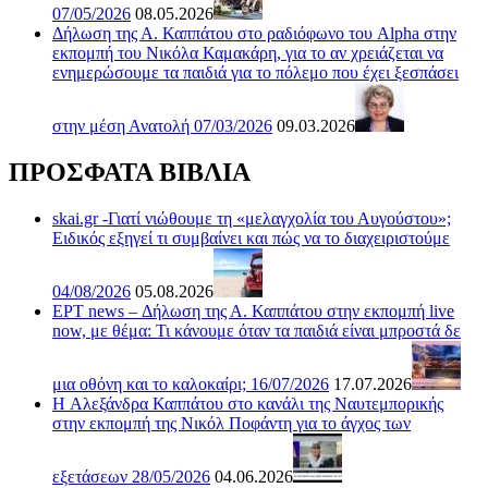
07/05/2026
08.05.2026
Δήλωση της Α. Καππάτου στο ραδιόφωνο του Alpha στην
εκπομπή του Νικόλα Καμακάρη, για το αν χρειάζεται να
ενημερώσουμε τα παιδιά για το πόλεμο που έχει ξεσπάσει
στην μέση Ανατολή 07/03/2026
09.03.2026
ΠΡΟΣΦΑΤΑ ΒΙΒΛΙΑ
skai.gr -Γιατί νιώθουμε τη «μελαγχολία του Αυγούστου»;
Ειδικός εξηγεί τι συμβαίνει και πώς να το διαχειριστούμε
04/08/2026
05.08.2026
ΕΡΤ news – Δήλωση της Α. Καππάτου στην εκπομπή live
now, με θέμα: Τι κάνουμε όταν τα παιδιά είναι μπροστά δε
μια οθόνη και το καλοκαίρι; 16/07/2026
17.07.2026
H Αλεξάνδρα Καππάτου στο κανάλι της Ναυτεμπορικής
στην εκπομπή της Νικόλ Ποφάντη για το άγχος των
εξετάσεων 28/05/2026
04.06.2026