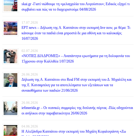
skai.gr -Γιατί νιώθουμε τη «μελαγχολία του Αυγούστου»; Ειδικός εξηγεί τι
συμβαίνει και πώς να το διαχειριστούμε 04/08/2026
17.07.2026
ΕΡΤ news – Δήλωση της Α. Καππάτου στην εκπομπή live now, με θέμα: Τι
κάνουμε όταν τα παιδιά είναι μπροστά δε μια οθόνη και το καλοκαίρι;
16/07/2026
02.07.2026
«ΝΟΤΙΕΣ ΔΙΑΔΡΟΜΕΣ» – Αναπάντητα ερωτήματα για τη δολοφονία του
15χρονου στην Καλλιθέα 1/07/2026
26.06.2026
Δήλωση της Α. Καππάτου στο Real FM στην εκπομπή του Δ. Μιχαλέλη και
της Ε. Κατσαμπέκη για τα αποτελέσματα των εξετάσεων και τα
συναισθήματα των παιδιών 21/06/2026
26.06.2026
iefimerida.gr – Οι νεανικές συμμορίες της διπλανής πόρτας -Πώς οδηγούνται
οι ανήλικοι στην παραβατικότητα 26/06/2026
04.06.2026
H Αλεξάνδρα Καππάτου στην εκπομπή του Μιχάλη Κεφαλογιάννη «Ζω