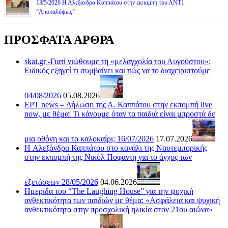
13/5/2026 Η Αλεξάνδρα Καππάτου στην εκπομπή του ΑΝΤ1
“Αποκαλύψεις”
ΠΡΟΣΦΑΤΑ ΑΡΘΡΑ
skai.gr -Γιατί νιώθουμε τη «μελαγχολία του Αυγούστου»;
Ειδικός εξηγεί τι συμβαίνει και πώς να το διαχειριστούμε
04/08/2026
05.08.2026
ΕΡΤ news – Δήλωση της Α. Καππάτου στην εκπομπή live
now, με θέμα: Τι κάνουμε όταν τα παιδιά είναι μπροστά δε
μια οθόνη και το καλοκαίρι; 16/07/2026
17.07.2026
H Αλεξάνδρα Καππάτου στο κανάλι της Ναυτεμπορικής
στην εκπομπή της Νικόλ Ποφάντη για το άγχος των
εξετάσεων 28/05/2026
04.06.2026
Ημερίδα του “The Laughing House” για την ψυχική
ανθεκτικότητα των παιδιών με θέμα: «Ασφάλεια και ψυχική
ανθεκτικότητα στην προσχολική ηλικία στον 21ου αιώνα»