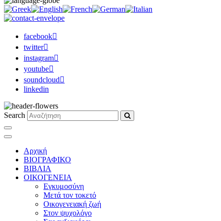
facebook
twitter
instagram
youtube
soundcloud
linkedin
Search
Αρχική
ΒΙΟΓΡΑΦΙΚΟ
ΒΙΒΛΙΑ
ΟΙΚΟΓΕΝΕΙΑ
Εγκυμοσύνη
Μετά τον τοκετό
Οικογενειακή ζωή
Στον ψυχολόγο