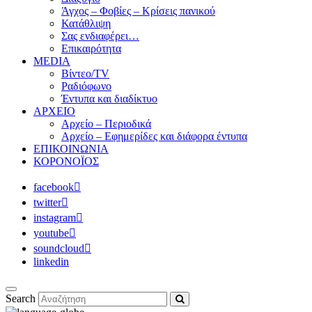
Άγχος – Φοβίες – Κρίσεις πανικού
Κατάθλιψη
Σας ενδιαφέρει…
Επικαιρότητα
MEDIA
Βίντεο/TV
Ραδιόφωνο
Έντυπα και διαδίκτυο
ΑΡΧΕΙΟ
Αρχείο – Περιοδικά
Αρχείο – Εφημερίδες και διάφορα έντυπα
ΕΠΙΚΟΙΝΩΝΙΑ
ΚΟΡΟΝΟΪΟΣ
facebook
twitter
instagram
youtube
soundcloud
linkedin
Search