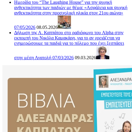
Ημερίδα του “The Laughing House” για την ψυχική
ανθεκτικότητα των παιδιών με θέμα: «Ασφάλεια και ψυχική
ανθεκτικότητα στην προσχολική ηλικία στον 21ου αιώνα»
07/05/2026
08.05.2026
Δήλωση της Α. Καππάτου στο ραδιόφωνο του Alpha στην
εκπομπή του Νικόλα Καμακάρη, για το αν χρειάζεται να
ενημερώσουμε τα παιδιά για το πόλεμο που έχει ξεσπάσει
στην μέση Ανατολή 07/03/2026
09.03.2026