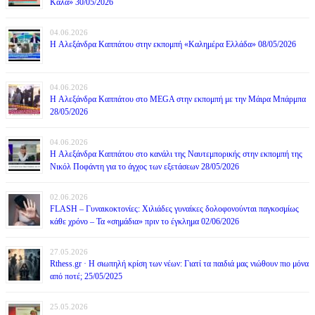
Καλά» 30/05/2026
04.06.2026
H Αλεξάνδρα Καππάτου στην εκπομπή «Καλημέρα Ελλάδα» 08/05/2026
04.06.2026
H Αλεξάνδρα Καππάτου στο MEGA στην εκπομπή με την Μάιρα Mπάρμπα
28/05/2026
04.06.2026
H Αλεξάνδρα Καππάτου στο κανάλι της Ναυτεμπορικής στην εκπομπή της
Νικόλ Ποφάντη για το άγχος των εξετάσεων 28/05/2026
02.06.2026
FLASH – Γυναικοκτονίες: Χιλιάδες γυναίκες δολοφονούνται παγκοσμίως
κάθε χρόνο – Τα «σημάδια» πριν το έγκλημα 02/06/2026
27.05.2026
Rthess.gr · Η σιωπηλή κρίση των νέων: Γιατί τα παιδιά μας νιώθουν πιο μόνα
από ποτέ; 25/05/2025
25.05.2026