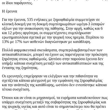
οι ίδιοι παράγοντες.
Η έρευνα
Για την έρευνα, 535 ενήλικες με ξηροφθαλμία συμμετείχαν σε
κλινική δοκιμή για τη δοκιμή συμπληρωμάτων ωμέγα-3 λιπαρών
οξέων για την ανακούφιση της πάθησης. Στην αρχή, καθώς και 6
και 12 μήνες αργότερα, οι συμμετέχοντες συμπλήρωσαν
ερωτηματολόγια σχετικά με την ψυχική τους ηρεμία. Περίπου το
13% με 17% των ασθενών διαγνώστηκαν με κατάθλιψη.
Πολλά φαρμακευτικά σκευάσματα, συμπεριλαμβανομένων των
αντικαταθλιπτικών, μπορεί να έχουν ως παρενέργεια την πρόκληση
ξηρότητας στους οφθαλμούς. Ωστόσο στην παρούσα έρευνα δεν
υπήρξε κάποια συσχέτιση μεταξύ των αντικαταθλιπτικών και της
έντασης της ξηρότητας.
Οι ερευνητές επιχείρησαν να ελέγξουν και την πιθανότητα να
σχετίζεται κάποια φλεγμονή με την εμφάνιση της ξηροφθαλμίας
και την ανάπτυξη της κατάθλιψης, ωστόσο δεν εντοπίστηκε κάποια
τέτοια συσχέτιση.
Όποιοι και αν είναι οι μηχανισμοί, τα ευρήματα καταδεικνύουν πως
υπάρχει συσχέτιση μεταξύ της σοβαρότητας της ξηροφθαλμίας και
της ψυχικής υγείας και αυτό είναι το σημαντικότερο που θα πρέπει