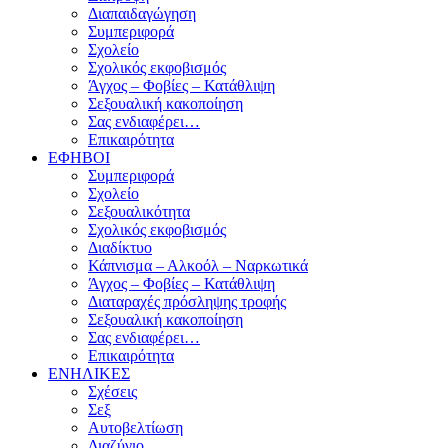
Διαπαιδαγώγηση
Συμπεριφορά
Σχολείο
Σχολικός εκφοβισμός
Άγχος – Φοβίες – Κατάθλιψη
Σεξουαλική κακοποίηση
Σας ενδιαφέρει…
Επικαιρότητα
ΕΦΗΒΟΙ
Συμπεριφορά
Σχολείο
Σεξουαλικότητα
Σχολικός εκφοβισμός
Διαδίκτυο
Κάπνισμα – Αλκοόλ – Ναρκωτικά
Άγχος – Φοβίες – Κατάθλιψη
Διαταραχές πρόσληψης τροφής
Σεξουαλική κακοποίηση
Σας ενδιαφέρει…
Επικαιρότητα
ΕΝΗΛΙΚΕΣ
Σχέσεις
Σεξ
Αυτοβελτίωση
Διαζύγιο