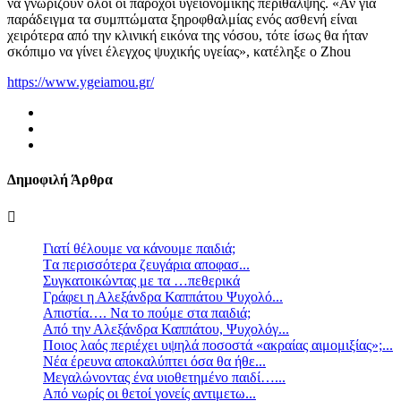
να γνωρίζουν όλοι οι πάροχοι υγειονομικής περίθαλψης. «Αν για
παράδειγμα τα συμπτώματα ξηροφθαλμίας ενός ασθενή είναι
χειρότερα από την κλινική εικόνα της νόσου, τότε ίσως θα ήταν
σκόπιμο να γίνει έλεγχος ψυχικής υγείας», κατέληξε ο Zhou
https://www.ygeiamou.gr/
Δημοφιλή Άρθρα
Γιατί θέλουμε να κάνουμε παιδιά;
Tα περισσότερα ζευγάρια αποφασ...
Συγκατοικώντας με τα …πεθερικά
Γράφει η Αλεξάνδρα Καππάτου Ψυχολό...
Απιστία…. Να το πούμε στα παιδιά;
Από την Αλεξάνδρα Καππάτου, Ψυχολόγ...
Ποιος λαός περιέχει υψηλά ποσοστά «ακραίας αιμομιξίας»;...
Νέα έρευνα αποκαλύπτει όσα θα ήθε...
Mεγαλώνοντας ένα υιοθετημένο παιδί…...
Aπό νωρίς οι θετοί γονείς αντιμετω...