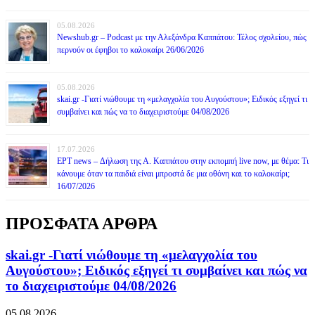
05.08.2026
Newshub.gr – Podcast με την Αλεξάνδρα Καππάτου: Τέλος σχολείου, πώς
περνούν οι έφηβοι το καλοκαίρι 26/06/2026
05.08.2026
skai.gr -Γιατί νιώθουμε τη «μελαγχολία του Αυγούστου»; Ειδικός εξηγεί τι
συμβαίνει και πώς να το διαχειριστούμε 04/08/2026
17.07.2026
ΕΡΤ news – Δήλωση της Α. Καππάτου στην εκπομπή live now, με θέμα: Τι
κάνουμε όταν τα παιδιά είναι μπροστά δε μια οθόνη και το καλοκαίρι;
16/07/2026
ΠΡΟΣΦΑΤΑ ΑΡΘΡΑ
skai.gr -Γιατί νιώθουμε τη «μελαγχολία του
Αυγούστου»; Ειδικός εξηγεί τι συμβαίνει και πώς να
το διαχειριστούμε 04/08/2026
05.08.2026