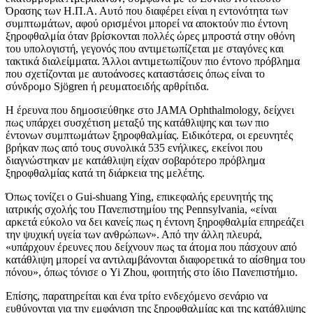
Όρασης των Η.Π.Α. Αυτό που διαφέρει είναι η εντονότητα των
συμπτωμάτων, αφού ορισμένοι μπορεί να αποκτούν πιο έντονη
ξηροφθαλμία όταν βρίσκονται πολλές ώρες μπροστά στην οθόνη
του υπολογιστή, γεγονός που αντιμετωπίζεται με σταγόνες και
τακτικά διαλείμματα. Άλλοι αντιμετωπίζουν πιο έντονο πρόβλημα
που σχετίζονται με αυτοάνοσες καταστάσεις όπως είναι το
σύνδρομο Sjögren ή ρευματοειδής αρθρίτιδα.
Η έρευνα που δημοσιεύθηκε στο JAMA Ophthalmology, δείχνει
πως υπάρχει συσχέτιση μεταξύ της κατάθλιψης και των πιο
έντονων συμπτωμάτων ξηροφθαλμίας. Ειδικότερα, οι ερευνητές
βρήκαν πως από τους συνολικά 535 ενήλικες, εκείνοι που
διαγνώστηκαν με κατάθλιψη είχαν σοβαρότερο πρόβλημα
ξηροφθαλμίας κατά τη διάρκεια της μελέτης.
Όπως τονίζει ο Gui-shuang Ying, επικεφαλής ερευνητής της
ιατρικής σχολής του Πανεπιστημίου της Pennsylvania, «είναι
αρκετά εύκολο να δει κανείς πως η έντονη ξηροφθαλμία επηρεάζει
την ψυχική υγεία των ανθρώπων». Από την άλλη πλευρά,
«υπάρχουν έρευνες που δείχνουν πως τα άτομα που πάσχουν από
κατάθλιψη μπορεί να αντιλαμβάνονται διαφορετικά το αίσθημα του
πόνου», όπως τόνισε ο Yi Zhou, φοιτητής στο ίδιο Πανεπιστήμιο.
Επίσης, παρατηρείται και ένα τρίτο ενδεχόμενο σενάριο να
ευθύνονται για την εμφάνιση της ξηροφθαλμίας και της κατάθλιψης