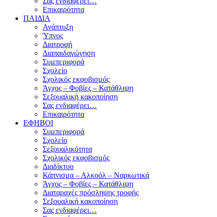
Σας ενδιαφέρει…
Επικαιρότητα
ΠΑΙΔΙΑ
Ανάπτυξη
Ύπνος
Διατροφή
Διαπαιδαγώγηση
Συμπεριφορά
Σχολείο
Σχολικός εκφοβισμός
Άγχος – Φοβίες – Κατάθλιψη
Σεξουαλική κακοποίηση
Σας ενδιαφέρει…
Επικαιρότητα
ΕΦΗΒΟΙ
Συμπεριφορά
Σχολείο
Σεξουαλικότητα
Σχολικός εκφοβισμός
Διαδίκτυο
Κάπνισμα – Αλκοόλ – Ναρκωτικά
Άγχος – Φοβίες – Κατάθλιψη
Διαταραχές πρόσληψης τροφής
Σεξουαλική κακοποίηση
Σας ενδιαφέρει…