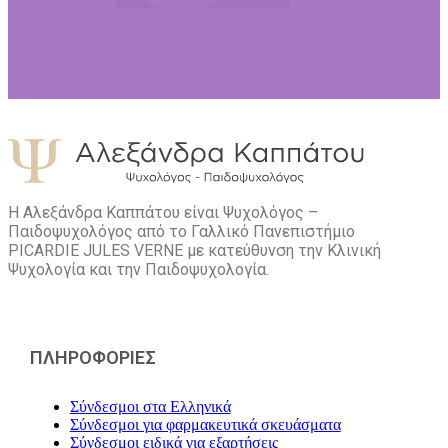
Η Αλεξάνδρα Καππάτου είναι Ψυχολόγος –
Παιδοψυχολόγος από το Γαλλικό Πανεπιστήμιο
PICARDIE JULES VERNE με κατεύθυνση την Kλινική
Ψυχολογία και την Παιδοψυχολογία.
ΠΛΗΡΟΦΟΡΙΕΣ
Σύνδεσμοι στα Ελληνικά
Σύνδεσμοι για φαρμακευτικά σκευάσματα
Σύνδεσμοι ειδικά για εξαρτήσεις