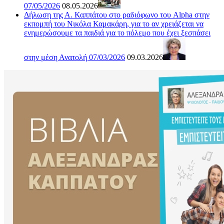
07/05/2026
08.05.2026
Δήλωση της Α. Καππάτου στο ραδιόφωνο του Alpha στην
εκπομπή του Νικόλα Καμακάρη, για το αν χρειάζεται να
ενημερώσουμε τα παιδιά για το πόλεμο που έχει ξεσπάσει
στην μέση Ανατολή 07/03/2026
09.03.2026