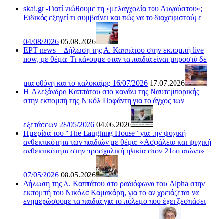
skai.gr -Γιατί νιώθουμε τη «μελαγχολία του Αυγούστου»;
Ειδικός εξηγεί τι συμβαίνει και πώς να το διαχειριστούμε
04/08/2026
05.08.2026
ΕΡΤ news – Δήλωση της Α. Καππάτου στην εκπομπή live
now, με θέμα: Τι κάνουμε όταν τα παιδιά είναι μπροστά δε
μια οθόνη και το καλοκαίρι; 16/07/2026
17.07.2026
H Αλεξάνδρα Καππάτου στο κανάλι της Ναυτεμπορικής
στην εκπομπή της Νικόλ Ποφάντη για το άγχος των
εξετάσεων 28/05/2026
04.06.2026
Ημερίδα του “The Laughing House” για την ψυχική
ανθεκτικότητα των παιδιών με θέμα: «Ασφάλεια και ψυχική
ανθεκτικότητα στην προσχολική ηλικία στον 21ου αιώνα»
07/05/2026
08.05.2026
Δήλωση της Α. Καππάτου στο ραδιόφωνο του Alpha στην
εκπομπή του Νικόλα Καμακάρη, για το αν χρειάζεται να
ενημερώσουμε τα παιδιά για το πόλεμο που έχει ξεσπάσει