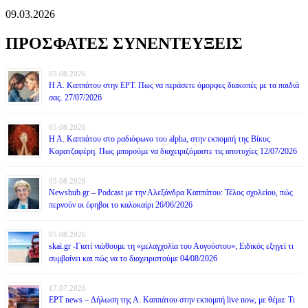
09.03.2026
ΠΡΟΣΦΑΤΕΣ ΣΥΝΕΝΤΕΥΞΕΙΣ
05.08.2026
Η Α. Καππάτου στην ΕΡΤ. Πως να περάσετε όμορφες διακοπές με τα παιδιά
σας. 27/07/2026
05.08.2026
Η Α. Καππάτου στο ραδιόφωνο του alpha, στην εκπομπή της Βίκυς
Καρατζαφέρη. Πως μπορούμε να διαχειριζόμαστε τις αποτυχίες 12/07/2026
05.08.2026
Newshub.gr – Podcast με την Αλεξάνδρα Καππάτου: Τέλος σχολείου, πώς
περνούν οι έφηβοι το καλοκαίρι 26/06/2026
05.08.2026
skai.gr -Γιατί νιώθουμε τη «μελαγχολία του Αυγούστου»; Ειδικός εξηγεί τι
συμβαίνει και πώς να το διαχειριστούμε 04/08/2026
17.07.2026
ΕΡΤ news – Δήλωση της Α. Καππάτου στην εκπομπή live now, με θέμα: Τι