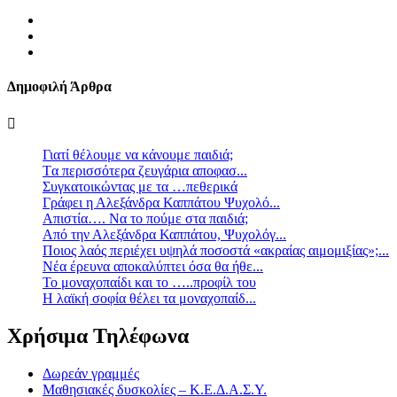
Δημοφιλή Άρθρα
Γιατί θέλουμε να κάνουμε παιδιά;
Tα περισσότερα ζευγάρια αποφασ...
Συγκατοικώντας με τα …πεθερικά
Γράφει η Αλεξάνδρα Καππάτου Ψυχολό...
Απιστία…. Να το πούμε στα παιδιά;
Από την Αλεξάνδρα Καππάτου, Ψυχολόγ...
Ποιος λαός περιέχει υψηλά ποσοστά «ακραίας αιμομιξίας»;...
Νέα έρευνα αποκαλύπτει όσα θα ήθε...
Το μοναχοπαίδι και το …..προφίλ του
Η λαϊκή σοφία θέλει τα μοναχοπαίδ...
Χρήσιμα Τηλέφωνα
Δωρεάν γραμμές
Μαθησιακές δυσκολίες – Κ.Ε.Δ.Α.Σ.Υ.