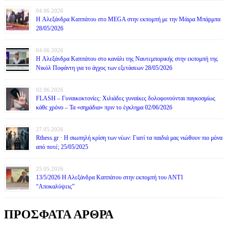
04.06.2026
H Αλεξάνδρα Καππάτου στο MEGA στην εκπομπή με την Μάιρα Mπάρμπα
28/05/2026
04.06.2026
H Αλεξάνδρα Καππάτου στο κανάλι της Ναυτεμπορικής στην εκπομπή της
Νικόλ Ποφάντη για το άγχος των εξετάσεων 28/05/2026
02.06.2026
FLASH – Γυναικοκτονίες: Χιλιάδες γυναίκες δολοφονούνται παγκοσμίως
κάθε χρόνο – Τα «σημάδια» πριν το έγκλημα 02/06/2026
27.05.2026
Rthess.gr · Η σιωπηλή κρίση των νέων: Γιατί τα παιδιά μας νιώθουν πιο μόνα
από ποτέ; 25/05/2025
25.05.2026
13/5/2026 Η Αλεξάνδρα Καππάτου στην εκπομπή του ΑΝΤ1
“Αποκαλύψεις”
ΠΡΟΣΦΑΤΑ ΑΡΘΡΑ