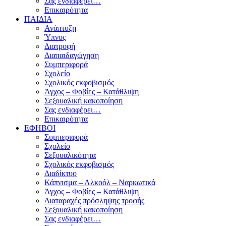
Σας ενδιαφέρει…
Επικαιρότητα
ΠΑΙΔΙΑ
Ανάπτυξη
Ύπνος
Διατροφή
Διαπαιδαγώγηση
Συμπεριφορά
Σχολείο
Σχολικός εκφοβισμός
Άγχος – Φοβίες – Κατάθλιψη
Σεξουαλική κακοποίηση
Σας ενδιαφέρει…
Επικαιρότητα
ΕΦΗΒΟΙ
Συμπεριφορά
Σχολείο
Σεξουαλικότητα
Σχολικός εκφοβισμός
Διαδίκτυο
Κάπνισμα – Αλκοόλ – Ναρκωτικά
Άγχος – Φοβίες – Κατάθλιψη
Διαταραχές πρόσληψης τροφής
Σεξουαλική κακοποίηση
Σας ενδιαφέρει…