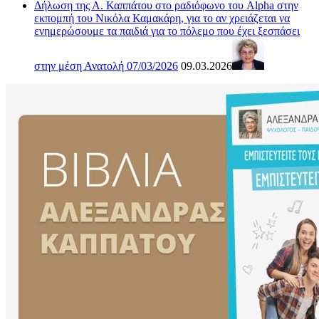
Δήλωση της Α. Καππάτου στο ραδιόφωνο του Alpha στην
εκπομπή του Νικόλα Καμακάρη, για το αν χρειάζεται να
ενημερώσουμε τα παιδιά για το πόλεμο που έχει ξεσπάσει
στην μέση Ανατολή 07/03/2026
09.03.2026