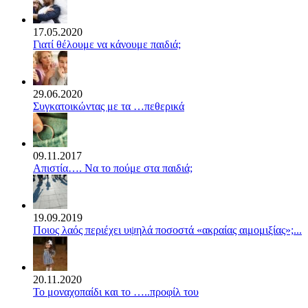
17.05.2020
Γιατί θέλουμε να κάνουμε παιδιά;
29.06.2020
Συγκατοικώντας με τα …πεθερικά
09.11.2017
Απιστία…. Να το πούμε στα παιδιά;
19.09.2019
Ποιος λαός περιέχει υψηλά ποσοστά «ακραίας αιμομιξίας»;...
20.11.2020
Το μοναχοπαίδι και το …..προφίλ του