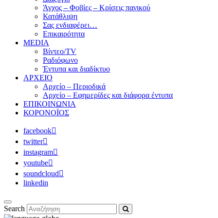
Άγχος – Φοβίες – Κρίσεις πανικού
Κατάθλιψη
Σας ενδιαφέρει…
Επικαιρότητα
MEDIA
Βίντεο/TV
Ραδιόφωνο
Έντυπα και διαδίκτυο
ΑΡΧΕΙΟ
Αρχείο – Περιοδικά
Αρχείο – Εφημερίδες και διάφορα έντυπα
ΕΠΙΚΟΙΝΩΝΙΑ
ΚΟΡΟΝΟΪΟΣ
facebook
twitter
instagram
youtube
soundcloud
linkedin
Search