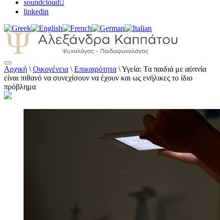
soundcloud
linkedin
Αρχική
\
Οικογένεια
\
Επικαιρότητα
\
Υγεία: Τα παιδιά με αϋπνία
Αλεξάνδρα Καππάτου Ψυχολόγος –
είναι πιθανό να συνεχίσουν να έχουν και ως ενήλικες το ίδιο
Παιδοψυχολόγος
πρόβλημα