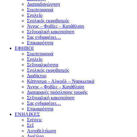
Διαπαιδαγώγηση
Συμπεριφορά
Σχολείο
Σχολικός εκφοβισμός
Άγχος – Φοβίες – Κατάθλιψη
Σεξουαλική κακοποίηση
Σας ενδιαφέρει…
Επικαιρότητα
ΕΦΗΒΟΙ
Συμπεριφορά
Σχολείο
Σεξουαλικότητα
Σχολικός εκφοβισμός
Διαδίκτυο
Κάπνισμα – Αλκοόλ – Ναρκωτικά
Άγχος – Φοβίες – Κατάθλιψη
Διαταραχές πρόσληψης τροφής
Σεξουαλική κακοποίηση
Σας ενδιαφέρει…
Επικαιρότητα
ΕΝΗΛΙΚΕΣ
Σχέσεις
Σεξ
Αυτοβελτίωση
Διαζύγιο