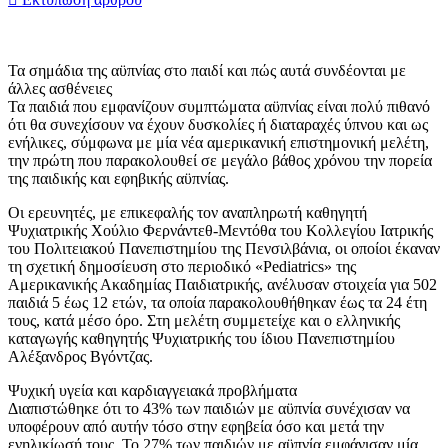
Τα σημάδια της αϋπνίας στο παιδί και πώς αυτά συνδέονται με
άλλες ασθένειες
Τα παιδιά που εμφανίζουν συμπτώματα αϋπνίας είναι πολύ πιθανό
ότι θα συνεχίσουν να έχουν δυσκολίες ή διαταραχές ύπνου και ως
ενήλικες, σύμφωνα με μία νέα αμερικανική επιστημονική μελέτη,
την πρώτη που παρακολουθεί σε μεγάλο βάθος χρόνου την πορεία
της παιδικής και εφηβικής αϋπνίας.
Οι ερευνητές, με επικεφαλής τον αναπληρωτή καθηγητή
Ψυχιατρικής Χούλιο Φερνάντεθ-Μεντόθα του Κολλεγίου Ιατρικής
του Πολιτειακού Πανεπιστημίου της Πενσιλβάνια, οι οποίοι έκαναν
τη σχετική δημοσίευση στο περιοδικό «Pediatrics» της
Αμερικανικής Ακαδημίας Παιδιατρικής, ανέλυσαν στοιχεία για 502
παιδιά 5 έως 12 ετών, τα οποία παρακολουθήθηκαν έως τα 24 έτη
τους, κατά μέσο όρο. Στη μελέτη συμμετείχε και ο ελληνικής
καταγωγής καθηγητής Ψυχιατρικής του ίδιου Πανεπιστημίου
Αλέξανδρος Βγόντζας.
Ψυχική υγεία και καρδιαγγειακά προβλήματα
Διαπιστώθηκε ότι το 43% των παιδιών με αϋπνία συνέχισαν να
υποφέρουν από αυτήν τόσο στην εφηβεία όσο και μετά την
ενηλικίωσή τους. Το 27% των παιδιών με αϋπνία εμφάνισαν μία