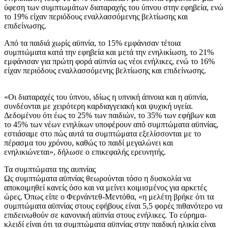
ύφεση των συμπτωμάτων διαταραχής του ύπνου στην εφηβεία, ενώ
το 19% είχαν περιόδους εναλλασσόμενης βελτίωσης και
επιδείνωσης.
Από τα παιδιά χωρίς αϋπνία, το 15% εμφάνισαν τέτοια
συμπτώματα κατά την εφηβεία και μετά την ενηλικίωση, το 21%
εμφάνισαν για πρώτη φορά αϋπνία ως νέοι ενήλικες, ενώ το 16%
είχαν περιόδους εναλλασσόμενης βελτίωσης και επιδείνωσης.
«Οι διαταραχές του ύπνου, ιδίως η υπνική άπνοια και η αϋπνία,
συνδέονται με χειρότερη καρδιαγγειακή και ψυχική υγεία.
Δεδομένου ότι έως το 25% των παιδιών, το 35% των εφήβων και
το 45% των νέων ενηλίκων υποφέρουν από συμπτώματα αϋπνίας,
εστιάσαμε στο πώς αυτά τα συμπτώματα εξελίσσονται με το
πέρασμα του χρόνου, καθώς το παιδί μεγαλώνει και
ενηλικιώνεται», δήλωσε ο επικεφαλής ερευνητής.
Τα συμπτώματα της αυπνίας
Ως συμπτώματα αϋπνίας θεωρούνται τόσο η δυσκολία να
αποκοιμηθεί κανείς όσο και να μείνει κοιμισμένος για αρκετές
ώρες. Όπως είπε ο Φερνάντεθ-Μεντόθα, «η μελέτη βρήκε ότι τα
συμπτώματα αϋπνίας στους εφήβους είναι 5,5 φορές πιθανότερο να
επιδεινωθούν σε κανονική αϋπνία στους ενήλικες. Το εύρημα-
κλειδί είναι ότι τα συμπτώματα αϋπνίας στην παιδική ηλικία είναι