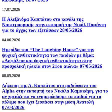
17.07.2026
H Αλεξάνδρα Καππάτου στο κανάλι της
Ναυτεμπορικής στην εκπομπή της Νικόλ Ποφάντη
για το άγχος των εξετάσεων 28/05/2026
04.06.2026
Ημερίδα του “The Laughing House” για την
ψυχική ανθεκτικότητα των παιδιών με θέμα:
«Ασφάλεια και ψυχική ανθεκτικότητα στην
προσχολική ηλικία στον 21ου αιώνα» 07/05/2026
08.05.2026
Δήλωση της Α. Καππάτου στο ραδιόφωνο του
Alpha στην εκπομπή του Νικόλα Καμακάρη, για το
αν χρειάζεται να ενημερώσουμε τα παιδιά για το
πόλεμο που έχει ξεσπάσει στην μέση Ανατολή
07/03/2026