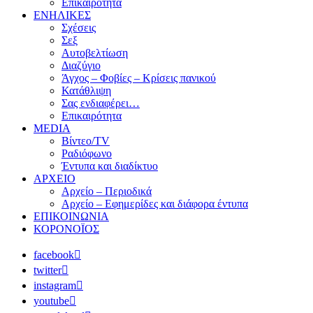
Επικαιρότητα
ΕΝΗΛΙΚΕΣ
Σχέσεις
Σεξ
Αυτοβελτίωση
Διαζύγιο
Άγχος – Φοβίες – Κρίσεις πανικού
Κατάθλιψη
Σας ενδιαφέρει…
Επικαιρότητα
MEDIA
Βίντεο/TV
Ραδιόφωνο
Έντυπα και διαδίκτυο
ΑΡΧΕΙΟ
Αρχείο – Περιοδικά
Αρχείο – Εφημερίδες και διάφορα έντυπα
ΕΠΙΚΟΙΝΩΝΙΑ
ΚΟΡΟΝΟΪΟΣ
facebook
twitter
instagram
youtube