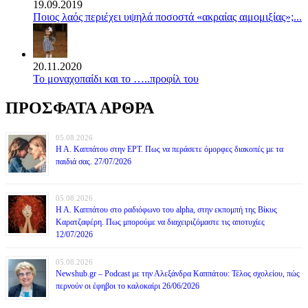
19.09.2019
Ποιος λαός περιέχει υψηλά ποσοστά «ακραίας αιμομιξίας»;...
20.11.2020
Το μοναχοπαίδι και το …..προφίλ του
ΠΡΟΣΦΑΤΑ ΑΡΘΡΑ
05.08.2026
Η Α. Καππάτου στην ΕΡΤ. Πως να περάσετε όμορφες διακοπές με τα
παιδιά σας. 27/07/2026
05.08.2026
Η Α. Καππάτου στο ραδιόφωνο του alpha, στην εκπομπή της Βίκυς
Καρατζαφέρη. Πως μπορούμε να διαχειριζόμαστε τις αποτυχίες
12/07/2026
05.08.2026
Newshub.gr – Podcast με την Αλεξάνδρα Καππάτου: Τέλος σχολείου, πώς
περνούν οι έφηβοι το καλοκαίρι 26/06/2026