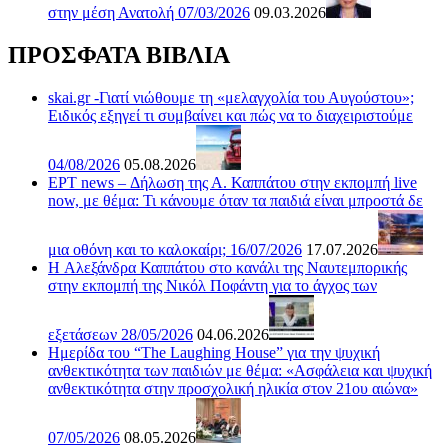
στην μέση Ανατολή 07/03/2026
09.03.2026
ΠΡΟΣΦΑΤΑ ΒΙΒΛΙΑ
skai.gr -Γιατί νιώθουμε τη «μελαγχολία του Αυγούστου»;
Ειδικός εξηγεί τι συμβαίνει και πώς να το διαχειριστούμε
04/08/2026
05.08.2026
ΕΡΤ news – Δήλωση της Α. Καππάτου στην εκπομπή live
now, με θέμα: Τι κάνουμε όταν τα παιδιά είναι μπροστά δε
μια οθόνη και το καλοκαίρι; 16/07/2026
17.07.2026
H Αλεξάνδρα Καππάτου στο κανάλι της Ναυτεμπορικής
στην εκπομπή της Νικόλ Ποφάντη για το άγχος των
εξετάσεων 28/05/2026
04.06.2026
Ημερίδα του “The Laughing House” για την ψυχική
ανθεκτικότητα των παιδιών με θέμα: «Ασφάλεια και ψυχική
ανθεκτικότητα στην προσχολική ηλικία στον 21ου αιώνα»
07/05/2026
08.05.2026