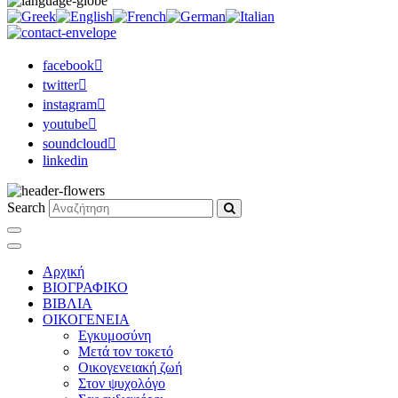
facebook
twitter
instagram
youtube
soundcloud
linkedin
Search
Αρχική
ΒΙΟΓΡΑΦΙΚΟ
ΒΙΒΛΙΑ
ΟΙΚΟΓΕΝΕΙΑ
Εγκυμοσύνη
Μετά τον τοκετό
Οικογενειακή ζωή
Στον ψυχολόγο