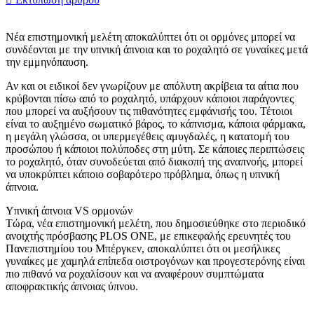
Νέα επιστημονική μελέτη αποκαλύπτει ότι οι ορμόνες μπορεί να
συνδέονται με την υπνική άπνοια και το ροχαλητό σε γυναίκες μετά
την εμμηνόπαυση.
Αν και οι ειδικοί δεν γνωρίζουν με απόλυτη ακρίβεια τα αίτια που
κρύβονται πίσω από το ροχαλητό, υπάρχουν κάποιοι παράγοντες
που μπορεί να αυξήσουν τις πιθανότητες εμφάνισής του. Τέτοιοι
είναι το αυξημένο σωματικό βάρος, το κάπνισμα, κάποια φάρμακα,
η μεγάλη γλώσσα, οι υπερμεγέθεις αμυγδαλές, η κατατομή του
προσώπου ή κάποιοι πολύποδες στη μύτη. Σε κάποιες περιπτώσεις
το ροχαλητό, όταν συνοδεύεται από διακοπή της αναπνοής, μπορεί
να υποκρύπτει κάποιο σοβαρότερο πρόβλημα, όπως η υπνική
άπνοια.
Υπνική άπνοια VS ορμονών
Τώρα, νέα επιστημονική μελέτη, που δημοσιεύθηκε στο περιοδικό
ανοιχτής πρόσβασης PLOS ONE, με επικεφαλής ερευνητές του
Πανεπιστημίου του Μπέργκεν, αποκαλύπτει ότι οι μεσήλικες
γυναίκες με χαμηλά επίπεδα οιστρογόνων και προγεστερόνης είναι
πιο πιθανό να ροχαλίσουν και να αναφέρουν συμπτώματα
αποφρακτικής άπνοιας ύπνου.