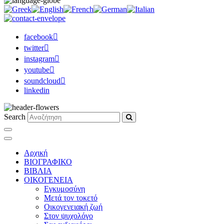
facebook
twitter
instagram
youtube
soundcloud
linkedin
Search
Αρχική
ΒΙΟΓΡΑΦΙΚΟ
ΒΙΒΛΙΑ
ΟΙΚΟΓΕΝΕΙΑ
Εγκυμοσύνη
Μετά τον τοκετό
Οικογενειακή ζωή
Στον ψυχολόγο