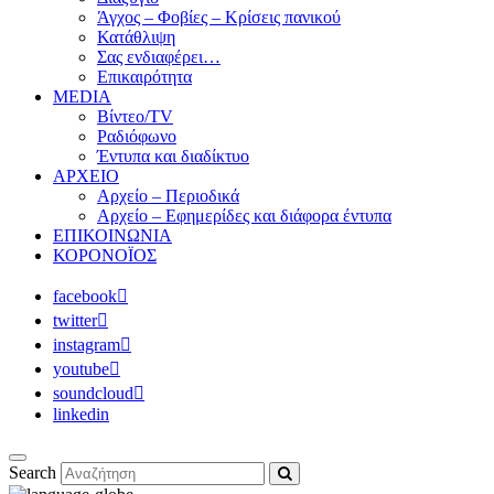
Άγχος – Φοβίες – Κρίσεις πανικού
Κατάθλιψη
Σας ενδιαφέρει…
Επικαιρότητα
MEDIA
Βίντεο/TV
Ραδιόφωνο
Έντυπα και διαδίκτυο
ΑΡΧΕΙΟ
Αρχείο – Περιοδικά
Αρχείο – Εφημερίδες και διάφορα έντυπα
ΕΠΙΚΟΙΝΩΝΙΑ
ΚΟΡΟΝΟΪΟΣ
facebook
twitter
instagram
youtube
soundcloud
linkedin
Search