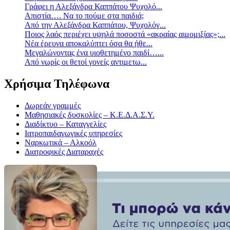
Γράφει η Αλεξάνδρα Καππάτου Ψυχολό...
Απιστία…. Να το πούμε στα παιδιά;
Από την Αλεξάνδρα Καππάτου, Ψυχολόγ...
Ποιος λαός περιέχει υψηλά ποσοστά «ακραίας αιμομιξίας»;...
Νέα έρευνα αποκαλύπτει όσα θα ήθε...
Mεγαλώνοντας ένα υιοθετημένο παιδί…...
Aπό νωρίς οι θετοί γονείς αντιμετω...
Χρήσιμα Τηλέφωνα
Δωρεάν γραμμές
Μαθησιακές δυσκολίες – Κ.Ε.Δ.Α.Σ.Υ.
Διαδίκτυο – Καταγγελίες
Ιατροπαιδαγωγικές υπηρεσίες
Ναρκωτικά – Αλκοόλ
Διατροφικές Διαταραχές