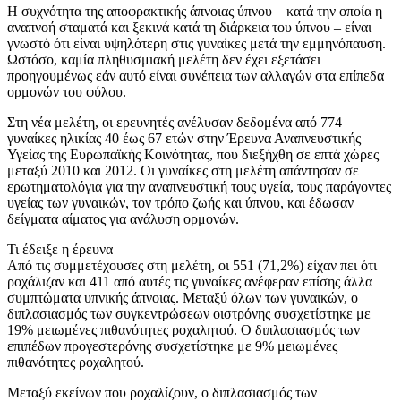
Η συχνότητα της αποφρακτικής άπνοιας ύπνου – κατά την οποία η
αναπνοή σταματά και ξεκινά κατά τη διάρκεια του ύπνου – είναι
γνωστό ότι είναι υψηλότερη στις γυναίκες μετά την εμμηνόπαυση.
Ωστόσο, καμία πληθυσμιακή μελέτη δεν έχει εξετάσει
προηγουμένως εάν αυτό είναι συνέπεια των αλλαγών στα επίπεδα
ορμονών του φύλου.
Στη νέα μελέτη, οι ερευνητές ανέλυσαν δεδομένα από 774
γυναίκες ηλικίας 40 έως 67 ετών στην Έρευνα Αναπνευστικής
Υγείας της Ευρωπαϊκής Κοινότητας, που διεξήχθη σε επτά χώρες
μεταξύ 2010 και 2012. Οι γυναίκες στη μελέτη απάντησαν σε
ερωτηματολόγια για την αναπνευστική τους υγεία, τους παράγοντες
υγείας των γυναικών, τον τρόπο ζωής και ύπνου, και έδωσαν
δείγματα αίματος για ανάλυση ορμονών.
Τι έδειξε η έρευνα
Από τις συμμετέχουσες στη μελέτη, οι 551 (71,2%) είχαν πει ότι
ροχάλιζαν και 411 από αυτές τις γυναίκες ανέφεραν επίσης άλλα
συμπτώματα υπνικής άπνοιας. Μεταξύ όλων των γυναικών, ο
διπλασιασμός των συγκεντρώσεων οιστρόνης συσχετίστηκε με
19% μειωμένες πιθανότητες ροχαλητού. Ο διπλασιασμός των
επιπέδων προγεστερόνης συσχετίστηκε με 9% μειωμένες
πιθανότητες ροχαλητού.
Μεταξύ εκείνων που ροχαλίζουν, ο διπλασιασμός των