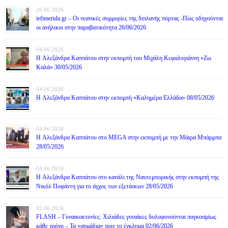
26.06.2026
iefimerida.gr – Οι νεανικές συμμορίες της διπλανής πόρτας -Πώς οδηγούνται
οι ανήλικοι στην παραβατικότητα 26/06/2026
04.06.2026
H Αλεξάνδρα Καππάτου στην εκπομπή του Μιχάλη Κεφαλογιάννη «Ζω
Καλά» 30/05/2026
04.06.2026
H Αλεξάνδρα Καππάτου στην εκπομπή «Καλημέρα Ελλάδα» 08/05/2026
04.06.2026
H Αλεξάνδρα Καππάτου στο MEGA στην εκπομπή με την Μάιρα Mπάρμπα
28/05/2026
04.06.2026
H Αλεξάνδρα Καππάτου στο κανάλι της Ναυτεμπορικής στην εκπομπή της
Νικόλ Ποφάντη για το άγχος των εξετάσεων 28/05/2026
02.06.2026
FLASH – Γυναικοκτονίες: Χιλιάδες γυναίκες δολοφονούνται παγκοσμίως
κάθε χρόνο – Τα «σημάδια» πριν το έγκλημα 02/06/2026