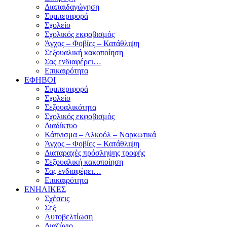
Διαπαιδαγώγηση
Συμπεριφορά
Σχολείο
Σχολικός εκφοβισμός
Άγχος – Φοβίες – Κατάθλιψη
Σεξουαλική κακοποίηση
Σας ενδιαφέρει…
Επικαιρότητα
ΕΦΗΒΟΙ
Συμπεριφορά
Σχολείο
Σεξουαλικότητα
Σχολικός εκφοβισμός
Διαδίκτυο
Κάπνισμα – Αλκοόλ – Ναρκωτικά
Άγχος – Φοβίες – Κατάθλιψη
Διαταραχές πρόσληψης τροφής
Σεξουαλική κακοποίηση
Σας ενδιαφέρει…
Επικαιρότητα
ΕΝΗΛΙΚΕΣ
Σχέσεις
Σεξ
Αυτοβελτίωση
Διαζύγιο