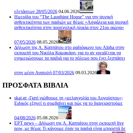
εξετάσεων 28/05/2026
04.06.2026
Ημερίδα του “The Laughing House” για την ψυχική
ανθεκτικότητα των παιδιών με θέμα: «Ασφάλεια και ψυχική
ανθεκτικότητα στην προσχολική ηλικία στον 21ου αιώνα»
07/05/2026
08.05.2026
Δήλωση της Α. Καππάτου στο ραδιόφωνο του Alpha στην
εκπομπή του Νικόλα Καμακάρη, για το αν χρειάζεται να
ενημερώσουμε τα παιδιά για το πόλεμο που έχει ξεσπάσει
στην μέση Ανατολή 07/03/2026
09.03.2026
ΠΡΟΣΦΑΤΑ ΒΙΒΛΙΑ
skai.gr -Γιατί νιώθουμε τη «μελαγχολία του Αυγούστου»;
Ειδικός εξηγεί τι συμβαίνει και πώς να το διαχειριστούμε
04/08/2026
05.08.2026
ΕΡΤ news – Δήλωση της Α. Καππάτου στην εκπομπή live
now, με θέμα: Τι κάνουμε όταν τα παιδιά είναι μπροστά δε