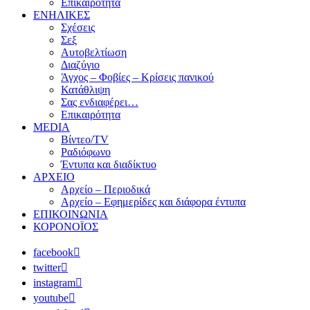
Επικαιρότητα
ΕΝΗΛΙΚΕΣ
Σχέσεις
Σεξ
Αυτοβελτίωση
Διαζύγιο
Άγχος – Φοβίες – Κρίσεις πανικού
Κατάθλιψη
Σας ενδιαφέρει…
Επικαιρότητα
MEDIA
Βίντεο/TV
Ραδιόφωνο
Έντυπα και διαδίκτυο
ΑΡΧΕΙΟ
Αρχείο – Περιοδικά
Αρχείο – Εφημερίδες και διάφορα έντυπα
ΕΠΙΚΟΙΝΩΝΙΑ
ΚΟΡΟΝΟΪΟΣ
facebook
twitter
instagram
youtube