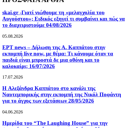
skai.gr -Γιατί νιώθουμε τη «μελαγχολία του
Αυγούστου»; Ειδικός εξηγεί τι συμβαίνει και πώς να
το διαχειριστούμε 04/08/2026
05.08.2026
ΕΡΤ news – Δήλωση της Α. Καππάτου στην
εκπομπή live now, με θέμα: Τι κάνουμε όταν τα
παιδιά είναι μπροστά δε μια οθόνη και το
καλοκαίρι; 16/07/2026
17.07.2026
H Αλεξάνδρα Καππάτου στο κανάλι της
Ναυτεμπορικής στην εκπομπή της Νικόλ Ποφάντη
για το άγχος των εξετάσεων 28/05/2026
04.06.2026
Ημερίδα του “The Laughing House” για την