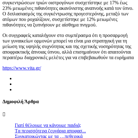
συγκεντρώσεων τριών οιστρογόνων συσχετίστηκε με 17% έως
23% μειωμένες πιθανότητες ακανόνιστης αναπνοής κατά τον ύπνο.
Ο διπλασιασμός της συγκέντρωσης προγεστερόνης, μεταξύ των
ατόμων που ροχαλίζουν, συσχετίστηκε με 12% μειωμένες
πιθανότητες να ξυπνήσουν με αίσθημα πνιγμού.
Οι συγγραφείς καταλήγουν στο συμπέρασμα ότι η προσαρμογή
των γυναικείων ορμονών μπορεί να είναι μια στρατηγική για τη
μείωση της υψηλής συχνότητας και της σχετικής νοσηρότητας της
αποφρακτικής άπνοιας ύπνου, αλλά επισημαίνουν ότι απαιτούνται
περαιτέρω διαχρονικές μελέτες για να επιβεβαιωθούν τα ευρήματα
https://www.vita.gr/
Δημοφιλή Άρθρα
Γιατί θέλουμε να κάνουμε παιδιά;
Tα περισσότερα ζευγάρια αποφασ...
Συγκατοικώντας με τα …πεθερικά