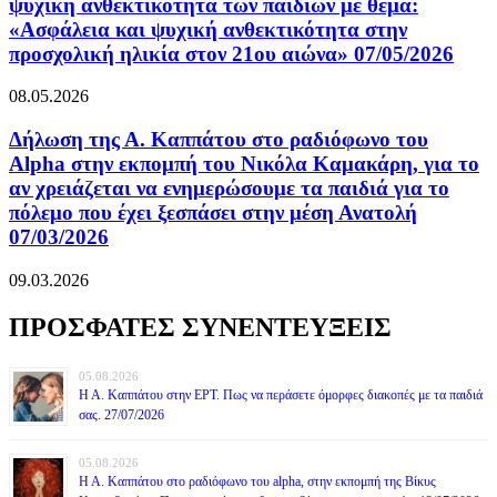
ψυχική ανθεκτικότητα των παιδιών με θέμα:
«Ασφάλεια και ψυχική ανθεκτικότητα στην
προσχολική ηλικία στον 21ου αιώνα» 07/05/2026
08.05.2026
Δήλωση της Α. Καππάτου στο ραδιόφωνο του
Alpha στην εκπομπή του Νικόλα Καμακάρη, για το
αν χρειάζεται να ενημερώσουμε τα παιδιά για το
πόλεμο που έχει ξεσπάσει στην μέση Ανατολή
07/03/2026
09.03.2026
ΠΡΟΣΦΑΤΕΣ ΣΥΝΕΝΤΕΥΞΕΙΣ
05.08.2026
Η Α. Καππάτου στην ΕΡΤ. Πως να περάσετε όμορφες διακοπές με τα παιδιά
σας. 27/07/2026
05.08.2026
Η Α. Καππάτου στο ραδιόφωνο του alpha, στην εκπομπή της Βίκυς