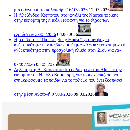
μια οθόνη και το καλοκαίρι; 16/07/2026
17.07.2026
H Αλεξάνδρα Καππάτου στο κανάλι της Ναυτεμπορικής
στην εκπομπή της Νικόλ Ποφάντη για το άγχος των
εξετάσεων 28/05/2026
04.06.2026
Ημερίδα του “The Laughing House” για την ψυχική
ανθεκτικότητα των παιδιών με θέμα: «Ασφάλεια και ψυχική
ανθεκτικότητα στην προσχολική ηλικία στον 21ου αιώνα»
07/05/2026
08.05.2026
Δήλωση της Α. Καππάτου στο ραδιόφωνο του Alpha στην
εκπομπή του Νικόλα Καμακάρη, για το αν χρειάζεται να
ενημερώσουμε τα παιδιά για το πόλεμο που έχει ξεσπάσει
στην μέση Ανατολή 07/03/2026
09.03.2026