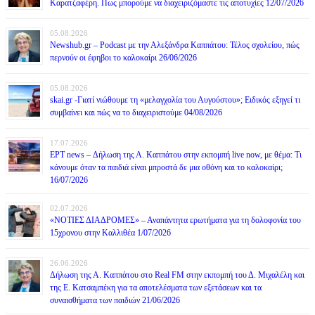
Καρατζαφέρη. Πως μπορούμε να διαχειριζόμαστε τις αποτυχίες 12/07/2026
05.08.2026
Newshub.gr – Podcast με την Αλεξάνδρα Καππάτου: Τέλος σχολείου, πώς
περνούν οι έφηβοι το καλοκαίρι 26/06/2026
05.08.2026
skai.gr -Γιατί νιώθουμε τη «μελαγχολία του Αυγούστου»; Ειδικός εξηγεί τι
συμβαίνει και πώς να το διαχειριστούμε 04/08/2026
17.07.2026
ΕΡΤ news – Δήλωση της Α. Καππάτου στην εκπομπή live now, με θέμα: Τι
κάνουμε όταν τα παιδιά είναι μπροστά δε μια οθόνη και το καλοκαίρι;
16/07/2026
02.07.2026
«ΝΟΤΙΕΣ ΔΙΑΔΡΟΜΕΣ» – Αναπάντητα ερωτήματα για τη δολοφονία του
15χρονου στην Καλλιθέα 1/07/2026
26.06.2026
Δήλωση της Α. Καππάτου στο Real FM στην εκπομπή του Δ. Μιχαλέλη και
της Ε. Κατσαμπέκη για τα αποτελέσματα των εξετάσεων και τα
συναισθήματα των παιδιών 21/06/2026