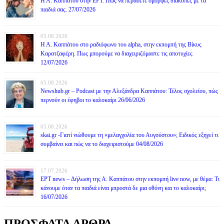
Η Α. Καππάτου στην ΕΡΤ. Πως να περάσετε όμορφες διακοπές με τα
παιδιά σας. 27/07/2026
05.08.2026
Η Α. Καππάτου στο ραδιόφωνο του alpha, στην εκπομπή της Βίκυς
Καρατζαφέρη. Πως μπορούμε να διαχειριζόμαστε τις αποτυχίες
12/07/2026
05.08.2026
Newshub.gr – Podcast με την Αλεξάνδρα Καππάτου: Τέλος σχολείου, πώς
περνούν οι έφηβοι το καλοκαίρι 26/06/2026
05.08.2026
skai.gr -Γιατί νιώθουμε τη «μελαγχολία του Αυγούστου»; Ειδικός εξηγεί τι
συμβαίνει και πώς να το διαχειριστούμε 04/08/2026
17.07.2026
ΕΡΤ news – Δήλωση της Α. Καππάτου στην εκπομπή live now, με θέμα: Τι
κάνουμε όταν τα παιδιά είναι μπροστά δε μια οθόνη και το καλοκαίρι;
16/07/2026
ΠΡΟΣΦΑΤΑ ΑΡΘΡΑ