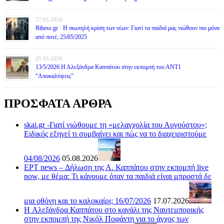
27.05.2026
Rthess.gr · Η σιωπηλή κρίση των νέων: Γιατί τα παιδιά μας νιώθουν πιο μόνα
από ποτέ; 25/05/2025
25.05.2026
13/5/2026 Η Αλεξάνδρα Καππάτου στην εκπομπή του ΑΝΤ1
“Αποκαλύψεις”
ΠΡΟΣΦΑΤΑ ΑΡΘΡΑ
skai.gr -Γιατί νιώθουμε τη «μελαγχολία του Αυγούστου»;
Ειδικός εξηγεί τι συμβαίνει και πώς να το διαχειριστούμε
04/08/2026
05.08.2026
ΕΡΤ news – Δήλωση της Α. Καππάτου στην εκπομπή live
now, με θέμα: Τι κάνουμε όταν τα παιδιά είναι μπροστά δε
μια οθόνη και το καλοκαίρι; 16/07/2026
17.07.2026
H Αλεξάνδρα Καππάτου στο κανάλι της Ναυτεμπορικής
στην εκπομπή της Νικόλ Ποφάντη για το άγχος των