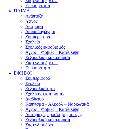
Σας ενδιαφέρει…
Επικαιρότητα
ΠΑΙΔΙΑ
Ανάπτυξη
Ύπνος
Διατροφή
Διαπαιδαγώγηση
Συμπεριφορά
Σχολείο
Σχολικός εκφοβισμός
Άγχος – Φοβίες – Κατάθλιψη
Σεξουαλική κακοποίηση
Σας ενδιαφέρει…
Επικαιρότητα
ΕΦΗΒΟΙ
Συμπεριφορά
Σχολείο
Σεξουαλικότητα
Σχολικός εκφοβισμός
Διαδίκτυο
Κάπνισμα – Αλκοόλ – Ναρκωτικά
Άγχος – Φοβίες – Κατάθλιψη
Διαταραχές πρόσληψης τροφής
Σεξουαλική κακοποίηση
Σας ενδιαφέρει…