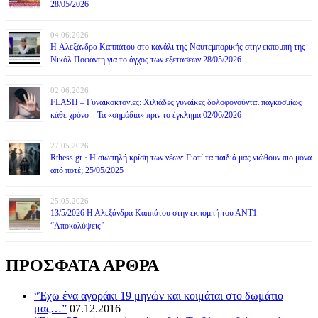
28/05/2026
04.06.2026
H Αλεξάνδρα Καππάτου στο κανάλι της Ναυτεμπορικής στην εκπομπή της
Νικόλ Ποφάντη για το άγχος των εξετάσεων 28/05/2026
02.06.2026
FLASH – Γυναικοκτονίες: Χιλιάδες γυναίκες δολοφονούνται παγκοσμίως
κάθε χρόνο – Τα «σημάδια» πριν το έγκλημα 02/06/2026
27.05.2026
Rthess.gr · Η σιωπηλή κρίση των νέων: Γιατί τα παιδιά μας νιώθουν πιο μόνα
από ποτέ; 25/05/2025
25.05.2026
13/5/2026 Η Αλεξάνδρα Καππάτου στην εκπομπή του ΑΝΤ1
“Αποκαλύψεις”
ΠΡΟΣΦΑΤΑ ΑΡΘΡΑ
“Έχω ένα αγοράκι 19 μηνών και κοιμάται στο δωμάτιο
μας…”
07.12.2016