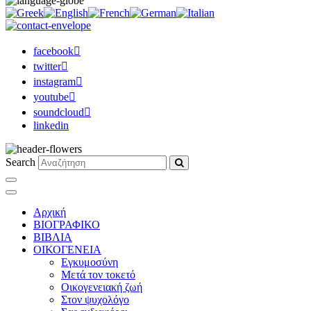
facebook
twitter
instagram
youtube
soundcloud
linkedin
Search
Αρχική
ΒΙΟΓΡΑΦΙΚΟ
ΒΙΒΛΙΑ
ΟΙΚΟΓΕΝΕΙΑ
Εγκυμοσύνη
Μετά τον τοκετό
Οικογενειακή ζωή
Στον ψυχολόγο