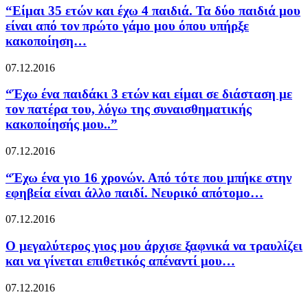
“Είμαι 35 ετών και έχω 4 παιδιά. Τα δύο παιδιά μου
είναι από τον πρώτο γάμο μου όπου υπήρξε
κακοποίηση…
07.12.2016
“Έχω ένα παιδάκι 3 ετών και είμαι σε διάσταση με
τον πατέρα του, λόγω της συναισθηματικής
κακοποίησής μου..”
07.12.2016
“Έχω ένα γιο 16 χρονών. Από τότε που μπήκε στην
εφηβεία είναι άλλο παιδί. Νευρικό απότομο…
07.12.2016
O μεγαλύτερος γιος μου άρχισε ξαφνικά να τραυλίζει
και να γίνεται επιθετικός απέναντί μου…
07.12.2016