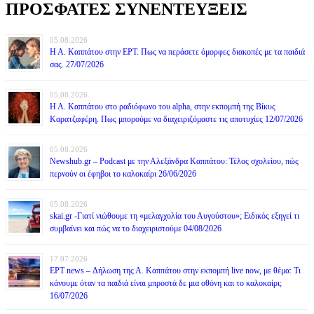
ΠΡΟΣΦΑΤΕΣ ΣΥΝΕΝΤΕΥΞΕΙΣ
05.08.2026
Η Α. Καππάτου στην ΕΡΤ. Πως να περάσετε όμορφες διακοπές με τα παιδιά
σας. 27/07/2026
05.08.2026
Η Α. Καππάτου στο ραδιόφωνο του alpha, στην εκπομπή της Βίκυς
Καρατζαφέρη. Πως μπορούμε να διαχειριζόμαστε τις αποτυχίες 12/07/2026
05.08.2026
Newshub.gr – Podcast με την Αλεξάνδρα Καππάτου: Τέλος σχολείου, πώς
περνούν οι έφηβοι το καλοκαίρι 26/06/2026
05.08.2026
skai.gr -Γιατί νιώθουμε τη «μελαγχολία του Αυγούστου»; Ειδικός εξηγεί τι
συμβαίνει και πώς να το διαχειριστούμε 04/08/2026
17.07.2026
ΕΡΤ news – Δήλωση της Α. Καππάτου στην εκπομπή live now, με θέμα: Τι
κάνουμε όταν τα παιδιά είναι μπροστά δε μια οθόνη και το καλοκαίρι;
16/07/2026