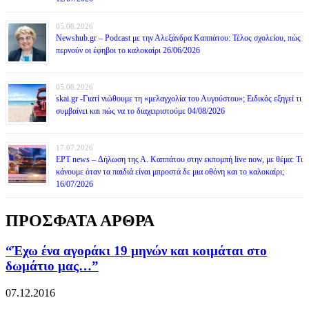
05.08.2026
Newshub.gr – Podcast με την Αλεξάνδρα Καππάτου: Τέλος σχολείου, πώς
περνούν οι έφηβοι το καλοκαίρι 26/06/2026
05.08.2026
skai.gr -Γιατί νιώθουμε τη «μελαγχολία του Αυγούστου»; Ειδικός εξηγεί τι
συμβαίνει και πώς να το διαχειριστούμε 04/08/2026
17.07.2026
ΕΡΤ news – Δήλωση της Α. Καππάτου στην εκπομπή live now, με θέμα: Τι
κάνουμε όταν τα παιδιά είναι μπροστά δε μια οθόνη και το καλοκαίρι;
16/07/2026
ΠΡΟΣΦΑΤΑ ΑΡΘΡΑ
“Έχω ένα αγοράκι 19 μηνών και κοιμάται στο
δωμάτιο μας…”
07.12.2016