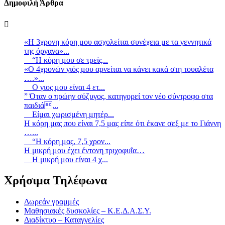
Δημοφιλή Άρθρα
«Η 3χρονη κόρη μου ασχολείται συνέχεια με τα γεννητικά
της όργανα»...
“Η κόρη μου σε τρείς...
«Ο 4χρονών γιός μου αρνείται να κάνει κακά στη τουαλέτα
….»...
Ο γιος μου είναι 4 ετ...
” Όταν ο πρώην σύζυγος, κατηγορεί τον νέο σύντροφο στα
παιδιά...
Είμαι χωρισμένη μητέρ...
Η κόρη μας που είναι 7,5 μας είπε ότι έκανε σεξ με το Γιάννη
…...
“Η κόρη μας, 7,5 χρον...
Η μικρή μου έχει έντονη τριχοφυΐα…
Η μικρή μου είναι 4 χ...
Χρήσιμα Τηλέφωνα
Δωρεάν γραμμές
Μαθησιακές δυσκολίες – Κ.Ε.Δ.Α.Σ.Υ.
Διαδίκτυο – Καταγγελίες