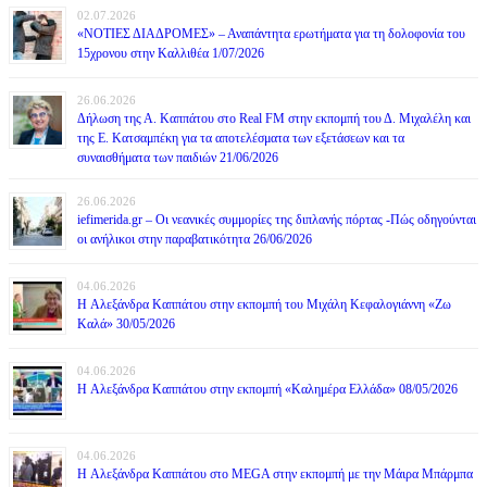
02.07.2026
«ΝΟΤΙΕΣ ΔΙΑΔΡΟΜΕΣ» – Αναπάντητα ερωτήματα για τη δολοφονία του
15χρονου στην Καλλιθέα 1/07/2026
26.06.2026
Δήλωση της Α. Καππάτου στο Real FM στην εκπομπή του Δ. Μιχαλέλη και
της Ε. Κατσαμπέκη για τα αποτελέσματα των εξετάσεων και τα
συναισθήματα των παιδιών 21/06/2026
26.06.2026
iefimerida.gr – Οι νεανικές συμμορίες της διπλανής πόρτας -Πώς οδηγούνται
οι ανήλικοι στην παραβατικότητα 26/06/2026
04.06.2026
H Αλεξάνδρα Καππάτου στην εκπομπή του Μιχάλη Κεφαλογιάννη «Ζω
Καλά» 30/05/2026
04.06.2026
H Αλεξάνδρα Καππάτου στην εκπομπή «Καλημέρα Ελλάδα» 08/05/2026
04.06.2026
H Αλεξάνδρα Καππάτου στο MEGA στην εκπομπή με την Μάιρα Mπάρμπα