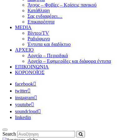
Άγχος – Φοβίες – Κρίσεις πανικού
Κατάθλιψη
Σας ενδιαφέρει…
Επικαιρότητα
MEDIA
Βίντεο/TV
Ραδιόφωνο
Έντυπα και διαδίκτυο
ΑΡΧΕΙΟ
Αρχείο – Περιοδικά
Αρχείο – Εφημερίδες και διάφορα έντυπα
ΕΠΙΚΟΙΝΩΝΙΑ
ΚΟΡΟΝΟΪΟΣ
facebook
twitter
instagram
youtube
soundcloud
linkedin
Search