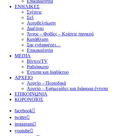
Επικαιρότητα
ΕΝΗΛΙΚΕΣ
Σχέσεις
Σεξ
Αυτοβελτίωση
Διαζύγιο
Άγχος – Φοβίες – Κρίσεις πανικού
Κατάθλιψη
Σας ενδιαφέρει…
Επικαιρότητα
MEDIA
Βίντεο/TV
Ραδιόφωνο
Έντυπα και διαδίκτυο
ΑΡΧΕΙΟ
Αρχείο – Περιοδικά
Αρχείο – Εφημερίδες και διάφορα έντυπα
ΕΠΙΚΟΙΝΩΝΙΑ
ΚΟΡΟΝΟΪΟΣ
facebook
twitter
instagram
youtube