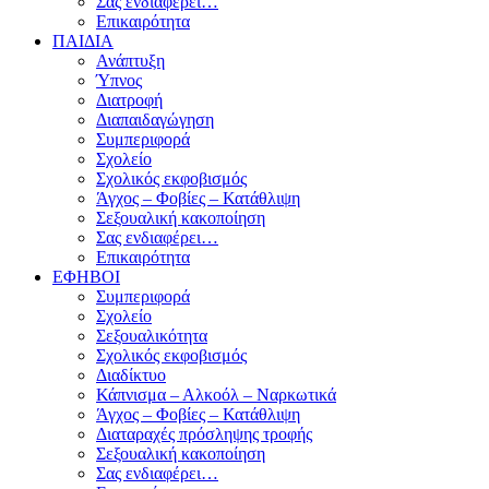
Σας ενδιαφέρει…
Επικαιρότητα
ΠΑΙΔΙΑ
Ανάπτυξη
Ύπνος
Διατροφή
Διαπαιδαγώγηση
Συμπεριφορά
Σχολείο
Σχολικός εκφοβισμός
Άγχος – Φοβίες – Κατάθλιψη
Σεξουαλική κακοποίηση
Σας ενδιαφέρει…
Επικαιρότητα
ΕΦΗΒΟΙ
Συμπεριφορά
Σχολείο
Σεξουαλικότητα
Σχολικός εκφοβισμός
Διαδίκτυο
Κάπνισμα – Αλκοόλ – Ναρκωτικά
Άγχος – Φοβίες – Κατάθλιψη
Διαταραχές πρόσληψης τροφής
Σεξουαλική κακοποίηση
Σας ενδιαφέρει…