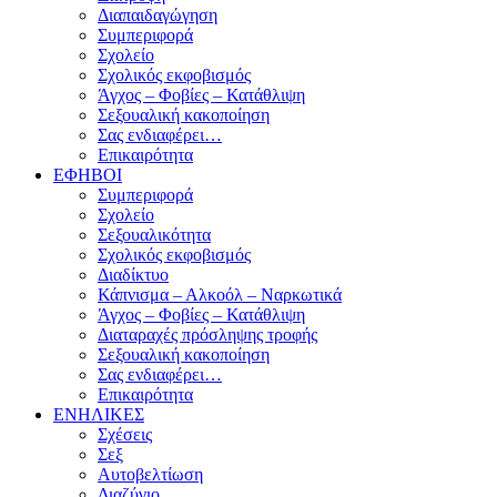
Διαπαιδαγώγηση
Συμπεριφορά
Σχολείο
Σχολικός εκφοβισμός
Άγχος – Φοβίες – Κατάθλιψη
Σεξουαλική κακοποίηση
Σας ενδιαφέρει…
Επικαιρότητα
ΕΦΗΒΟΙ
Συμπεριφορά
Σχολείο
Σεξουαλικότητα
Σχολικός εκφοβισμός
Διαδίκτυο
Κάπνισμα – Αλκοόλ – Ναρκωτικά
Άγχος – Φοβίες – Κατάθλιψη
Διαταραχές πρόσληψης τροφής
Σεξουαλική κακοποίηση
Σας ενδιαφέρει…
Επικαιρότητα
ΕΝΗΛΙΚΕΣ
Σχέσεις
Σεξ
Αυτοβελτίωση
Διαζύγιο