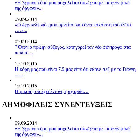
«Η 3χρονη κόρη μου ασχολείται συνέχεια με τα γεννητικά
της όργανα»...
09.09.2014
«Ο 4χρονών γιός μου αρνείται να κάνει κακά στη τουαλέτα
….»...
09.09.2014
” Όταν ο πρώην σύζυγος, κατηγορεί τον νέο σύντροφο στα
παιδιά”...
19.10.2015
Η κόρη μας που είναι 7,5 μας είπε ότι έκανε σεξ με το Γιάννη
…...
19.10.2015
Η μικρή μου έχει έντονη τριχοφυΐα…
ΔΗΜΟΦΙΛΕΙΣ ΣΥΝΕΝΤΕΥΞΕΙΣ
09.09.2014
«Η 3χρονη κόρη μου ασχολείται συνέχεια με τα γεννητικά
της όργανα»...