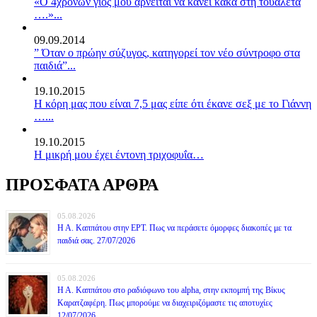
«Ο 4χρονών γιός μου αρνείται να κάνει κακά στη τουαλέτα
….»...
09.09.2014
” Όταν ο πρώην σύζυγος, κατηγορεί τον νέο σύντροφο στα
παιδιά”...
19.10.2015
Η κόρη μας που είναι 7,5 μας είπε ότι έκανε σεξ με το Γιάννη
…...
19.10.2015
Η μικρή μου έχει έντονη τριχοφυΐα…
ΠΡΟΣΦΑΤΑ ΑΡΘΡΑ
05.08.2026
Η Α. Καππάτου στην ΕΡΤ. Πως να περάσετε όμορφες διακοπές με τα
παιδιά σας. 27/07/2026
05.08.2026
Η Α. Καππάτου στο ραδιόφωνο του alpha, στην εκπομπή της Βίκυς
Καρατζαφέρη. Πως μπορούμε να διαχειριζόμαστε τις αποτυχίες
12/07/2026