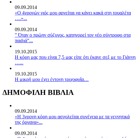
09.09.2014
«Ο 4χρονών γιός μου αρνείται να κάνει κακά στη τουαλέτα
….»...
09.09.2014
” Όταν ο πρώην σύζυγος, κατηγορεί τον νέο σύντροφο στα
παιδιά”...
19.10.2015
Η κόρη μας που είναι 7,5 μας είπε ότι έκανε σεξ με το Γιάννη
…...
19.10.2015
Η μικρή μου έχει έντονη τριχοφυΐα…
ΔΗΜΟΦΙΛΗ ΒΙΒΛΙΑ
09.09.2014
«Η 3χρονη κόρη μου ασχολείται συνέχεια με τα γεννητικά
της όργανα»...
09.09.2014