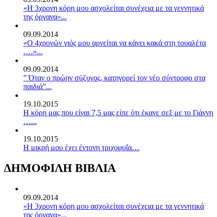
«Η 3χρονη κόρη μου ασχολείται συνέχεια με τα γεννητικά
της όργανα»...
09.09.2014
«Ο 4χρονών γιός μου αρνείται να κάνει κακά στη τουαλέτα
….»...
09.09.2014
” Όταν ο πρώην σύζυγος, κατηγορεί τον νέο σύντροφο στα
παιδιά”...
19.10.2015
Η κόρη μας που είναι 7,5 μας είπε ότι έκανε σεξ με το Γιάννη
…...
19.10.2015
Η μικρή μου έχει έντονη τριχοφυΐα…
ΔΗΜΟΦΙΛΗ ΒΙΒΛΙΑ
09.09.2014
«Η 3χρονη κόρη μου ασχολείται συνέχεια με τα γεννητικά
της όργανα»...