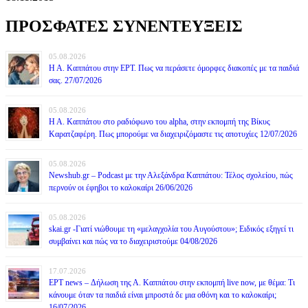
ΠΡΟΣΦΑΤΕΣ ΣΥΝΕΝΤΕΥΞΕΙΣ
05.08.2026
Η Α. Καππάτου στην ΕΡΤ. Πως να περάσετε όμορφες διακοπές με τα παιδιά
σας. 27/07/2026
05.08.2026
Η Α. Καππάτου στο ραδιόφωνο του alpha, στην εκπομπή της Βίκυς
Καρατζαφέρη. Πως μπορούμε να διαχειριζόμαστε τις αποτυχίες 12/07/2026
05.08.2026
Newshub.gr – Podcast με την Αλεξάνδρα Καππάτου: Τέλος σχολείου, πώς
περνούν οι έφηβοι το καλοκαίρι 26/06/2026
05.08.2026
skai.gr -Γιατί νιώθουμε τη «μελαγχολία του Αυγούστου»; Ειδικός εξηγεί τι
συμβαίνει και πώς να το διαχειριστούμε 04/08/2026
17.07.2026
ΕΡΤ news – Δήλωση της Α. Καππάτου στην εκπομπή live now, με θέμα: Τι
κάνουμε όταν τα παιδιά είναι μπροστά δε μια οθόνη και το καλοκαίρι;
16/07/2026