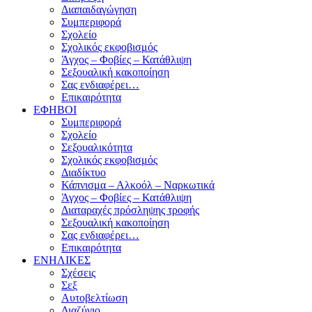
Διαπαιδαγώγηση
Συμπεριφορά
Σχολείο
Σχολικός εκφοβισμός
Άγχος – Φοβίες – Κατάθλιψη
Σεξουαλική κακοποίηση
Σας ενδιαφέρει…
Επικαιρότητα
ΕΦΗΒΟΙ
Συμπεριφορά
Σχολείο
Σεξουαλικότητα
Σχολικός εκφοβισμός
Διαδίκτυο
Κάπνισμα – Αλκοόλ – Ναρκωτικά
Άγχος – Φοβίες – Κατάθλιψη
Διαταραχές πρόσληψης τροφής
Σεξουαλική κακοποίηση
Σας ενδιαφέρει…
Επικαιρότητα
ΕΝΗΛΙΚΕΣ
Σχέσεις
Σεξ
Αυτοβελτίωση
Διαζύγιο