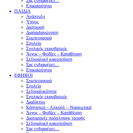
Σας ενδιαφέρει…
Επικαιρότητα
ΠΑΙΔΙΑ
Ανάπτυξη
Ύπνος
Διατροφή
Διαπαιδαγώγηση
Συμπεριφορά
Σχολείο
Σχολικός εκφοβισμός
Άγχος – Φοβίες – Κατάθλιψη
Σεξουαλική κακοποίηση
Σας ενδιαφέρει…
Επικαιρότητα
ΕΦΗΒΟΙ
Συμπεριφορά
Σχολείο
Σεξουαλικότητα
Σχολικός εκφοβισμός
Διαδίκτυο
Κάπνισμα – Αλκοόλ – Ναρκωτικά
Άγχος – Φοβίες – Κατάθλιψη
Διαταραχές πρόσληψης τροφής
Σεξουαλική κακοποίηση
Σας ενδιαφέρει…