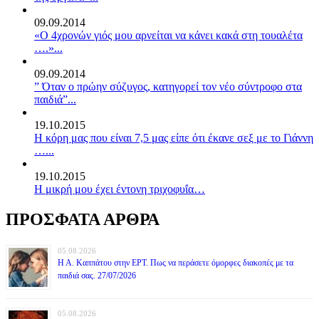
09.09.2014
«Ο 4χρονών γιός μου αρνείται να κάνει κακά στη τουαλέτα
….»...
09.09.2014
” Όταν ο πρώην σύζυγος, κατηγορεί τον νέο σύντροφο στα
παιδιά”...
19.10.2015
Η κόρη μας που είναι 7,5 μας είπε ότι έκανε σεξ με το Γιάννη
…...
19.10.2015
Η μικρή μου έχει έντονη τριχοφυΐα…
ΠΡΟΣΦΑΤΑ ΑΡΘΡΑ
05.08.2026
Η Α. Καππάτου στην ΕΡΤ. Πως να περάσετε όμορφες διακοπές με τα
παιδιά σας. 27/07/2026
05.08.2026