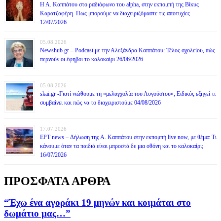
Η Α. Καππάτου στο ραδιόφωνο του alpha, στην εκπομπή της Βίκυς
Καρατζαφέρη. Πως μπορούμε να διαχειριζόμαστε τις αποτυχίες
12/07/2026
05.08.2026
Newshub.gr – Podcast με την Αλεξάνδρα Καππάτου: Τέλος σχολείου, πώς
περνούν οι έφηβοι το καλοκαίρι 26/06/2026
05.08.2026
skai.gr -Γιατί νιώθουμε τη «μελαγχολία του Αυγούστου»; Ειδικός εξηγεί τι
συμβαίνει και πώς να το διαχειριστούμε 04/08/2026
17.07.2026
ΕΡΤ news – Δήλωση της Α. Καππάτου στην εκπομπή live now, με θέμα: Τι
κάνουμε όταν τα παιδιά είναι μπροστά δε μια οθόνη και το καλοκαίρι;
16/07/2026
ΠΡΟΣΦΑΤΑ ΑΡΘΡΑ
“Έχω ένα αγοράκι 19 μηνών και κοιμάται στο
δωμάτιο μας…”