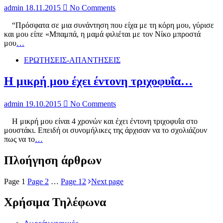
admin
18.11.2015
No Comments
“Πρόσφατα σε μια συνάντηση που είχα με τη κόρη μου, γύρισε
και μου είπε «Μπαμπά, η μαμά φιλιέται με τον Νίκο μπροστά
μου
…
ΕΡΩΤΗΣΕΙΣ-ΑΠΑΝΤΗΣΕΙΣ
Η μικρή μου έχει έντονη τριχοφυΐα…
admin
19.10.2015
No Comments
Η μικρή μου είναι 4 χρονών και έχει έντονη τριχοφυΐα στο
μουστάκι. Επειδή οι συνομήλικες της άρχισαν να το σχολιάζουν
πως να το
…
Πλοήγηση άρθρων
Page
1
Page
2
…
Page
12
Next page
Χρήσιμα Τηλέφωνα