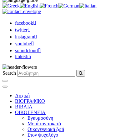
facebook
twitter
instagram
youtube
soundcloud
linkedin
Search
Αρχική
ΒΙΟΓΡΑΦΙΚΟ
ΒΙΒΛΙΑ
ΟΙΚΟΓΕΝΕΙΑ
Εγκυμοσύνη
Μετά τον τοκετό
Οικογενειακή ζωή
Στον ψυχολόγο