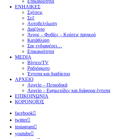
Επικαιρότητα
ΕΝΗΛΙΚΕΣ
Σχέσεις
Σεξ
Αυτοβελτίωση
Διαζύγιο
Άγχος – Φοβίες – Κρίσεις πανικού
Κατάθλιψη
Σας ενδιαφέρει…
Επικαιρότητα
MEDIA
Βίντεο/TV
Ραδιόφωνο
Έντυπα και διαδίκτυο
ΑΡΧΕΙΟ
Αρχείο – Περιοδικά
Αρχείο – Εφημερίδες και διάφορα έντυπα
ΕΠΙΚΟΙΝΩΝΙΑ
ΚΟΡΟΝΟΪΟΣ
facebook
twitter
instagram
youtube