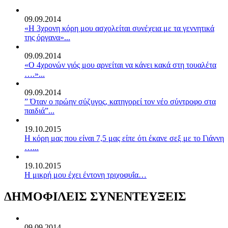
09.09.2014
«Η 3χρονη κόρη μου ασχολείται συνέχεια με τα γεννητικά
της όργανα»...
09.09.2014
«Ο 4χρονών γιός μου αρνείται να κάνει κακά στη τουαλέτα
….»...
09.09.2014
” Όταν ο πρώην σύζυγος, κατηγορεί τον νέο σύντροφο στα
παιδιά”...
19.10.2015
Η κόρη μας που είναι 7,5 μας είπε ότι έκανε σεξ με το Γιάννη
…...
19.10.2015
Η μικρή μου έχει έντονη τριχοφυΐα…
ΔΗΜΟΦΙΛΕΙΣ ΣΥΝΕΝΤΕΥΞΕΙΣ
09.09.2014