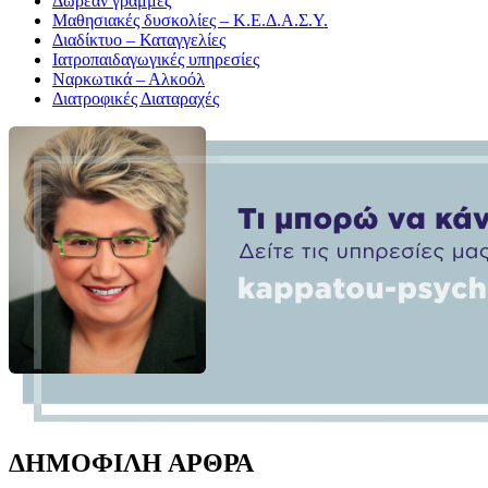
Δωρεάν γραμμές
Μαθησιακές δυσκολίες – Κ.Ε.Δ.Α.Σ.Υ.
Διαδίκτυο – Καταγγελίες
Ιατροπαιδαγωγικές υπηρεσίες
Ναρκωτικά – Αλκοόλ
Διατροφικές Διαταραχές
ΔΗΜΟΦΙΛΗ ΑΡΘΡΑ