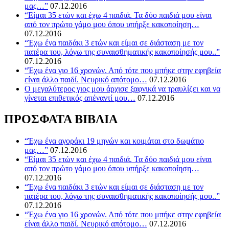
μας…”
07.12.2016
“Είμαι 35 ετών και έχω 4 παιδιά. Τα δύο παιδιά μου είναι
από τον πρώτο γάμο μου όπου υπήρξε κακοποίηση…
07.12.2016
“Έχω ένα παιδάκι 3 ετών και είμαι σε διάσταση με τον
πατέρα του, λόγω της συναισθηματικής κακοποίησής μου..”
07.12.2016
“Έχω ένα γιο 16 χρονών. Από τότε που μπήκε στην εφηβεία
είναι άλλο παιδί. Νευρικό απότομο…
07.12.2016
O μεγαλύτερος γιος μου άρχισε ξαφνικά να τραυλίζει και να
γίνεται επιθετικός απέναντί μου…
07.12.2016
ΠΡΟΣΦΑΤΑ ΒΙΒΛΙΑ
“Έχω ένα αγοράκι 19 μηνών και κοιμάται στο δωμάτιο
μας…”
07.12.2016
“Είμαι 35 ετών και έχω 4 παιδιά. Τα δύο παιδιά μου είναι
από τον πρώτο γάμο μου όπου υπήρξε κακοποίηση…
07.12.2016
“Έχω ένα παιδάκι 3 ετών και είμαι σε διάσταση με τον
πατέρα του, λόγω της συναισθηματικής κακοποίησής μου..”
07.12.2016
“Έχω ένα γιο 16 χρονών. Από τότε που μπήκε στην εφηβεία
είναι άλλο παιδί. Νευρικό απότομο…
07.12.2016