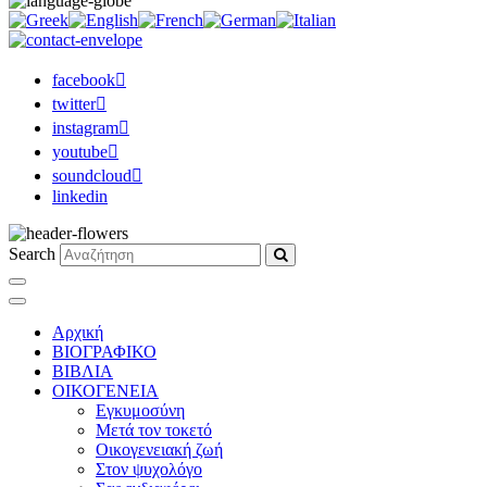
facebook
twitter
instagram
youtube
soundcloud
linkedin
Search
Αρχική
ΒΙΟΓΡΑΦΙΚΟ
ΒΙΒΛΙΑ
ΟΙΚΟΓΕΝΕΙΑ
Εγκυμοσύνη
Μετά τον τοκετό
Οικογενειακή ζωή
Στον ψυχολόγο