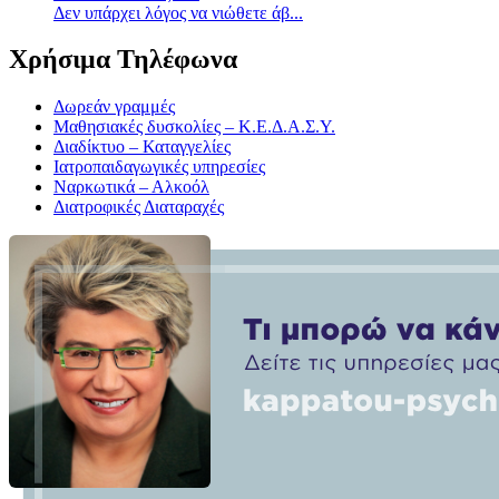
Δεν υπάρχει λόγος να νιώθετε άβ...
Χρήσιμα Τηλέφωνα
Δωρεάν γραμμές
Μαθησιακές δυσκολίες – Κ.Ε.Δ.Α.Σ.Υ.
Διαδίκτυο – Καταγγελίες
Ιατροπαιδαγωγικές υπηρεσίες
Ναρκωτικά – Αλκοόλ
Διατροφικές Διαταραχές