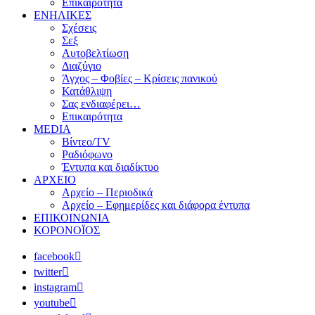
Επικαιρότητα
ΕΝΗΛΙΚΕΣ
Σχέσεις
Σεξ
Αυτοβελτίωση
Διαζύγιο
Άγχος – Φοβίες – Κρίσεις πανικού
Κατάθλιψη
Σας ενδιαφέρει…
Επικαιρότητα
MEDIA
Βίντεο/TV
Ραδιόφωνο
Έντυπα και διαδίκτυο
ΑΡΧΕΙΟ
Αρχείο – Περιοδικά
Αρχείο – Εφημερίδες και διάφορα έντυπα
ΕΠΙΚΟΙΝΩΝΙΑ
ΚΟΡΟΝΟΪΟΣ
facebook
twitter
instagram
youtube