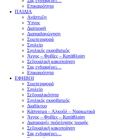
Σας ενδιαφέρει…
Επικαιρότητα
ΠΑΙΔΙΑ
Ανάπτυξη
Ύπνος
Διατροφή
Διαπαιδαγώγηση
Συμπεριφορά
Σχολείο
Σχολικός εκφοβισμός
Άγχος – Φοβίες – Κατάθλιψη
Σεξουαλική κακοποίηση
Σας ενδιαφέρει…
Επικαιρότητα
ΕΦΗΒΟΙ
Συμπεριφορά
Σχολείο
Σεξουαλικότητα
Σχολικός εκφοβισμός
Διαδίκτυο
Κάπνισμα – Αλκοόλ – Ναρκωτικά
Άγχος – Φοβίες – Κατάθλιψη
Διαταραχές πρόσληψης τροφής
Σεξουαλική κακοποίηση
Σας ενδιαφέρει…