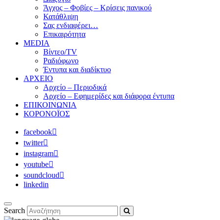
Άγχος – Φοβίες – Κρίσεις πανικού
Κατάθλιψη
Σας ενδιαφέρει…
Επικαιρότητα
MEDIA
Βίντεο/TV
Ραδιόφωνο
Έντυπα και διαδίκτυο
ΑΡΧΕΙΟ
Αρχείο – Περιοδικά
Αρχείο – Εφημερίδες και διάφορα έντυπα
ΕΠΙΚΟΙΝΩΝΙΑ
ΚΟΡΟΝΟΪΟΣ
facebook
twitter
instagram
youtube
soundcloud
linkedin
Search