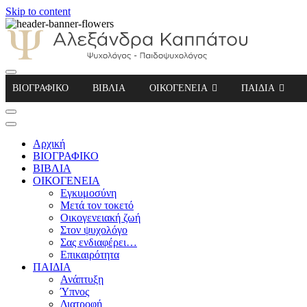
Skip to content
Αλεξάνδρα Καππάτου Ψυχολόγος – Παιδοψ
ΒΙΟΓΡΑΦΙΚΟ
ΒΙΒΛΙΑ
ΟΙΚΟΓΕΝΕΙΑ
ΠΑΙΔΙΑ
Αρχική
ΒΙΟΓΡΑΦΙΚΟ
ΒΙΒΛΙΑ
ΟΙΚΟΓΕΝΕΙΑ
Εγκυμοσύνη
Μετά τον τοκετό
Οικογενειακή ζωή
Στον ψυχολόγο
Σας ενδιαφέρει…
Επικαιρότητα
ΠΑΙΔΙΑ
Ανάπτυξη
Ύπνος
Διατροφή