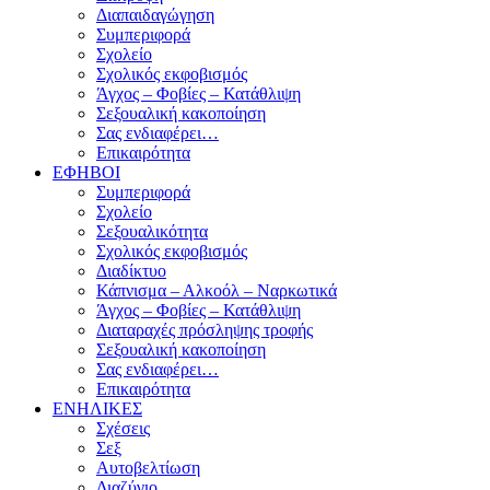
Διαπαιδαγώγηση
Συμπεριφορά
Σχολείο
Σχολικός εκφοβισμός
Άγχος – Φοβίες – Κατάθλιψη
Σεξουαλική κακοποίηση
Σας ενδιαφέρει…
Επικαιρότητα
ΕΦΗΒΟΙ
Συμπεριφορά
Σχολείο
Σεξουαλικότητα
Σχολικός εκφοβισμός
Διαδίκτυο
Κάπνισμα – Αλκοόλ – Ναρκωτικά
Άγχος – Φοβίες – Κατάθλιψη
Διαταραχές πρόσληψης τροφής
Σεξουαλική κακοποίηση
Σας ενδιαφέρει…
Επικαιρότητα
ΕΝΗΛΙΚΕΣ
Σχέσεις
Σεξ
Αυτοβελτίωση
Διαζύγιο