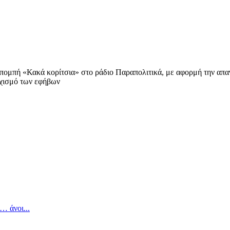
ομπή «Κακά κορίτσια» στο ράδιο Παραπολιτικά, με αφορμή την απαγ
υχολόγος
υχισμό των εφήβων
… άνοι...