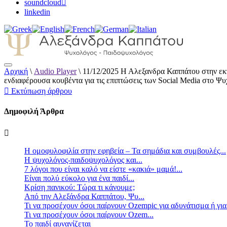
soundcloud
linkedin
Αρχική
\
Audio Player
\
11/12/2025 Η Αλεξανδρα Καππάτου στην εκπ
Αλεξάνδρα Καππάτου Ψυχολόγος – Παιδοψ
ενδιαφέρουσα κουβέντα για τις επιπτώσεις των Social Media στο Ψ
Εκτύπωση άρθρου
Δημοφιλή Άρθρα
Η ομοφυλοφιλία στην εφηβεία – Τα σημάδια και συμβουλές...
Η ψυχολόγος-παιδοψυχολόγος και...
7 λόγοι που είναι καλό να είστε «κακιά» μαμά!...
Είναι πολύ εύκολο για ένα παιδί...
Κρίση πανικού: Τώρα τι κάνουμε;
Από την Αλεξάνδρα Καππάτου, Ψυ...
Τι να προσέχουν όσοι παίρνουν Ozempic για αδυνάτισμα ή για
Τι να προσέχουν όσοι παίρνουν Ozem...
Το παιδί αυνανίζεται