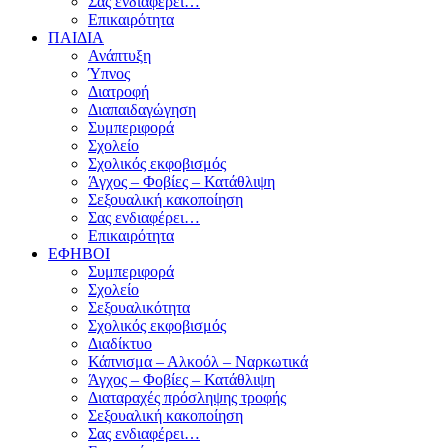
Σας ενδιαφέρει…
Επικαιρότητα
ΠΑΙΔΙΑ
Ανάπτυξη
Ύπνος
Διατροφή
Διαπαιδαγώγηση
Συμπεριφορά
Σχολείο
Σχολικός εκφοβισμός
Άγχος – Φοβίες – Κατάθλιψη
Σεξουαλική κακοποίηση
Σας ενδιαφέρει…
Επικαιρότητα
ΕΦΗΒΟΙ
Συμπεριφορά
Σχολείο
Σεξουαλικότητα
Σχολικός εκφοβισμός
Διαδίκτυο
Κάπνισμα – Αλκοόλ – Ναρκωτικά
Άγχος – Φοβίες – Κατάθλιψη
Διαταραχές πρόσληψης τροφής
Σεξουαλική κακοποίηση
Σας ενδιαφέρει…