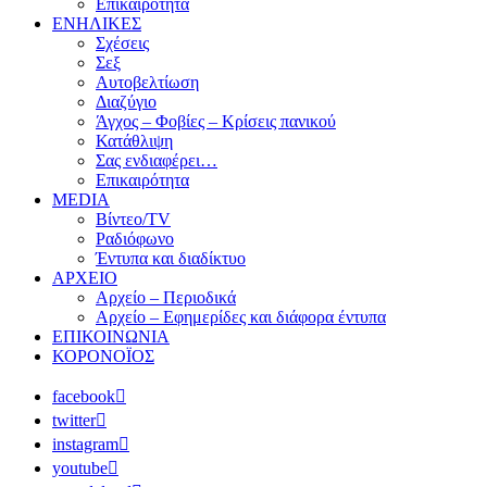
Επικαιρότητα
ΕΝΗΛΙΚΕΣ
Σχέσεις
Σεξ
Αυτοβελτίωση
Διαζύγιο
Άγχος – Φοβίες – Κρίσεις πανικού
Κατάθλιψη
Σας ενδιαφέρει…
Επικαιρότητα
MEDIA
Βίντεο/TV
Ραδιόφωνο
Έντυπα και διαδίκτυο
ΑΡΧΕΙΟ
Αρχείο – Περιοδικά
Αρχείο – Εφημερίδες και διάφορα έντυπα
ΕΠΙΚΟΙΝΩΝΙΑ
ΚΟΡΟΝΟΪΟΣ
facebook
twitter
instagram
youtube