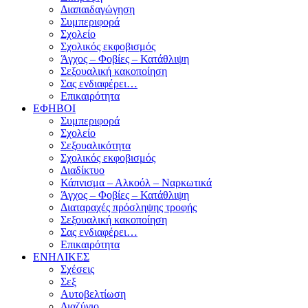
Διαπαιδαγώγηση
Συμπεριφορά
Σχολείο
Σχολικός εκφοβισμός
Άγχος – Φοβίες – Κατάθλιψη
Σεξουαλική κακοποίηση
Σας ενδιαφέρει…
Επικαιρότητα
ΕΦΗΒΟΙ
Συμπεριφορά
Σχολείο
Σεξουαλικότητα
Σχολικός εκφοβισμός
Διαδίκτυο
Κάπνισμα – Αλκοόλ – Ναρκωτικά
Άγχος – Φοβίες – Κατάθλιψη
Διαταραχές πρόσληψης τροφής
Σεξουαλική κακοποίηση
Σας ενδιαφέρει…
Επικαιρότητα
ΕΝΗΛΙΚΕΣ
Σχέσεις
Σεξ
Αυτοβελτίωση
Διαζύγιο