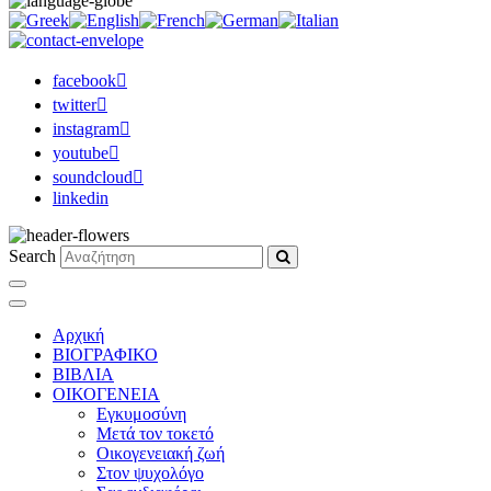
facebook
twitter
instagram
youtube
soundcloud
linkedin
Search
Αρχική
ΒΙΟΓΡΑΦΙΚΟ
ΒΙΒΛΙΑ
ΟΙΚΟΓΕΝΕΙΑ
Εγκυμοσύνη
Μετά τον τοκετό
Οικογενειακή ζωή
Στον ψυχολόγο