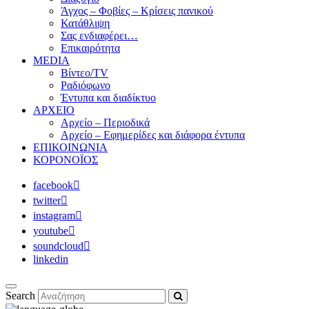
Άγχος – Φοβίες – Κρίσεις πανικού
Κατάθλιψη
Σας ενδιαφέρει…
Επικαιρότητα
MEDIA
Βίντεο/TV
Ραδιόφωνο
Έντυπα και διαδίκτυο
ΑΡΧΕΙΟ
Αρχείο – Περιοδικά
Αρχείο – Εφημερίδες και διάφορα έντυπα
ΕΠΙΚΟΙΝΩΝΙΑ
ΚΟΡΟΝΟΪΟΣ
facebook
twitter
instagram
youtube
soundcloud
linkedin
Search