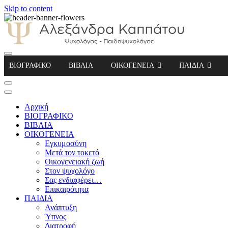
Skip to content
Αλεξάνδρα Καππάτου Ψυχολόγος – Παιδοψ
ΒΙΟΓΡΑΦΙΚΟ
ΒΙΒΛΙΑ
ΟΙΚΟΓΕΝΕΙΑ
ΠΑΙΔΙΑ
Αρχική
ΒΙΟΓΡΑΦΙΚΟ
ΒΙΒΛΙΑ
ΟΙΚΟΓΕΝΕΙΑ
Εγκυμοσύνη
Μετά τον τοκετό
Οικογενειακή ζωή
Στον ψυχολόγο
Σας ενδιαφέρει…
Επικαιρότητα
ΠΑΙΔΙΑ
Ανάπτυξη
Ύπνος
Διατροφή