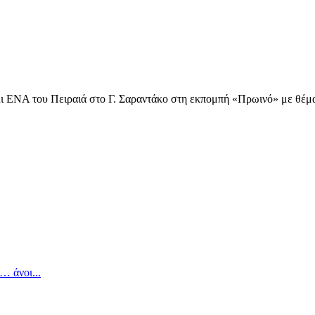
 ΕΝΑ του Πειραιά στο Γ. Σαραντάκο στη εκπομπή «Πρωινό» με θέμα,
υχολόγος
… άνοι...