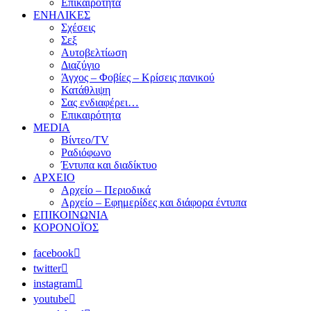
Επικαιρότητα
ΕΝΗΛΙΚΕΣ
Σχέσεις
Σεξ
Αυτοβελτίωση
Διαζύγιο
Άγχος – Φοβίες – Κρίσεις πανικού
Κατάθλιψη
Σας ενδιαφέρει…
Επικαιρότητα
MEDIA
Βίντεο/TV
Ραδιόφωνο
Έντυπα και διαδίκτυο
ΑΡΧΕΙΟ
Αρχείο – Περιοδικά
Αρχείο – Εφημερίδες και διάφορα έντυπα
ΕΠΙΚΟΙΝΩΝΙΑ
ΚΟΡΟΝΟΪΟΣ
facebook
twitter
instagram
youtube