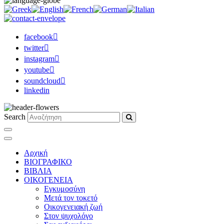
facebook
twitter
instagram
youtube
soundcloud
linkedin
Search
Αρχική
ΒΙΟΓΡΑΦΙΚΟ
ΒΙΒΛΙΑ
ΟΙΚΟΓΕΝΕΙΑ
Εγκυμοσύνη
Μετά τον τοκετό
Οικογενειακή ζωή
Στον ψυχολόγο