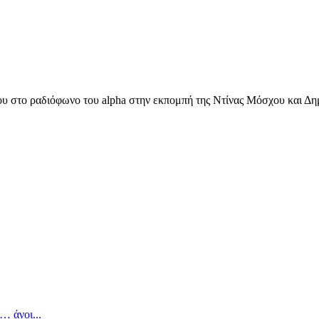
 στο ραδιόφωνο του alpha στην εκπομπή της Ντίνας Μόσχου και Δημ
υχολόγος
… άνοι...