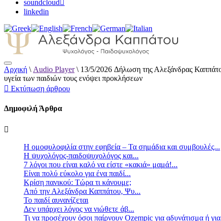
soundcloud
linkedin
Αρχική
\
Audio Player
\
13/5/2026 Δήλωση της Αλεξάνδρας Καππάτου
Αλεξάνδρα Καππάτου Ψυχολόγος – Παιδοψ
υγεία των παιδιών τους ενόψει προκλήσεων
Εκτύπωση άρθρου
Δημοφιλή Άρθρα
Η ομοφυλοφιλία στην εφηβεία – Τα σημάδια και συμβουλές...
Η ψυχολόγος-παιδοψυχολόγος και...
7 λόγοι που είναι καλό να είστε «κακιά» μαμά!...
Είναι πολύ εύκολο για ένα παιδί...
Κρίση πανικού: Τώρα τι κάνουμε;
Από την Αλεξάνδρα Καππάτου, Ψυ...
Το παιδί αυνανίζεται
Δεν υπάρχει λόγος να νιώθετε άβ...
Τι να προσέχουν όσοι παίρνουν Ozempic για αδυνάτισμα ή για