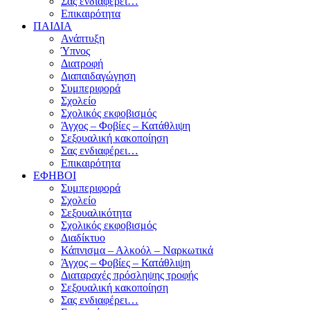
Σας ενδιαφέρει…
Επικαιρότητα
ΠΑΙΔΙΑ
Ανάπτυξη
Ύπνος
Διατροφή
Διαπαιδαγώγηση
Συμπεριφορά
Σχολείο
Σχολικός εκφοβισμός
Άγχος – Φοβίες – Κατάθλιψη
Σεξουαλική κακοποίηση
Σας ενδιαφέρει…
Επικαιρότητα
ΕΦΗΒΟΙ
Συμπεριφορά
Σχολείο
Σεξουαλικότητα
Σχολικός εκφοβισμός
Διαδίκτυο
Κάπνισμα – Αλκοόλ – Ναρκωτικά
Άγχος – Φοβίες – Κατάθλιψη
Διαταραχές πρόσληψης τροφής
Σεξουαλική κακοποίηση
Σας ενδιαφέρει…