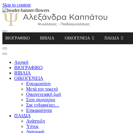
Skip to content
Αλεξάνδρα Καππάτου Ψυχολόγος – Παιδοψ
ΒΙΟΓΡΑΦΙΚΟ
ΒΙΒΛΙΑ
ΟΙΚΟΓΕΝΕΙΑ
ΠΑΙΔΙΑ
Αρχική
ΒΙΟΓΡΑΦΙΚΟ
ΒΙΒΛΙΑ
ΟΙΚΟΓΕΝΕΙΑ
Εγκυμοσύνη
Μετά τον τοκετό
Οικογενειακή ζωή
Στον ψυχολόγο
Σας ενδιαφέρει…
Επικαιρότητα
ΠΑΙΔΙΑ
Ανάπτυξη
Ύπνος
Διατροφή