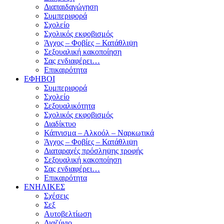
Διαπαιδαγώγηση
Συμπεριφορά
Σχολείο
Σχολικός εκφοβισμός
Άγχος – Φοβίες – Κατάθλιψη
Σεξουαλική κακοποίηση
Σας ενδιαφέρει…
Επικαιρότητα
ΕΦΗΒΟΙ
Συμπεριφορά
Σχολείο
Σεξουαλικότητα
Σχολικός εκφοβισμός
Διαδίκτυο
Κάπνισμα – Αλκοόλ – Ναρκωτικά
Άγχος – Φοβίες – Κατάθλιψη
Διαταραχές πρόσληψης τροφής
Σεξουαλική κακοποίηση
Σας ενδιαφέρει…
Επικαιρότητα
ΕΝΗΛΙΚΕΣ
Σχέσεις
Σεξ
Αυτοβελτίωση
Διαζύγιο