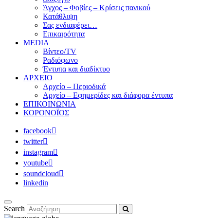
Άγχος – Φοβίες – Κρίσεις πανικού
Κατάθλιψη
Σας ενδιαφέρει…
Επικαιρότητα
MEDIA
Βίντεο/TV
Ραδιόφωνο
Έντυπα και διαδίκτυο
ΑΡΧΕΙΟ
Αρχείο – Περιοδικά
Αρχείο – Εφημερίδες και διάφορα έντυπα
ΕΠΙΚΟΙΝΩΝΙΑ
ΚΟΡΟΝΟΪΟΣ
facebook
twitter
instagram
youtube
soundcloud
linkedin
Search