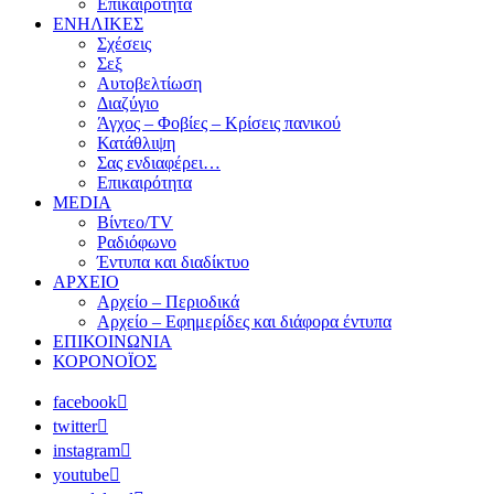
Επικαιρότητα
ΕΝΗΛΙΚΕΣ
Σχέσεις
Σεξ
Αυτοβελτίωση
Διαζύγιο
Άγχος – Φοβίες – Κρίσεις πανικού
Κατάθλιψη
Σας ενδιαφέρει…
Επικαιρότητα
MEDIA
Βίντεο/TV
Ραδιόφωνο
Έντυπα και διαδίκτυο
ΑΡΧΕΙΟ
Αρχείο – Περιοδικά
Αρχείο – Εφημερίδες και διάφορα έντυπα
ΕΠΙΚΟΙΝΩΝΙΑ
ΚΟΡΟΝΟΪΟΣ
facebook
twitter
instagram
youtube