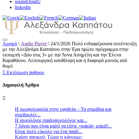
soundcloud
linkedin
Αρχική
\
Audio Player
\
24/1/2026 Πολύ ενδιαφέρουσα συνέντευξη
Αλεξάνδρα Καππάτου Ψυχολόγος –
με την Αλεξάνδρα Καππάτου στην Έρα πρώτο πρόγραμμα στην
Παιδοψυχολόγος
εκπομπή «Δύο στις 3» με την Άννα Ασημέλη και την Έλενα
Καραθάνου. Λειτουργική κατάθλιψη και η διαφορά μισούς από
θυμό
Εκτύπωση άρθρου
Δημοφιλή Άρθρα
Η ομοφυλοφιλία στην εφηβεία – Τα σημάδια και
συμβουλές...
Η ψυχολόγος-παιδοψυχολόγος και...
7 λόγοι που είναι καλό να είστε «κακιά» μαμά!...
Είναι πολύ εύκολο για ένα παιδί...
Κρίση πανικού: Τώρα τι κάνουμε;