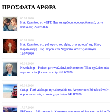
ΠΡΟΣΦΑΤΑ ΑΡΘΡΑ
05.08.2026
Η Α. Καππάτου στην ΕΡΤ. Πως να περάσετε όμορφες διακοπές με τα
παιδιά σας. 27/07/2026
05.08.2026
Η Α. Καππάτου στο ραδιόφωνο του alpha, στην εκπομπή της Βίκυς
Καρατζαφέρη. Πως μπορούμε να διαχειριζόμαστε τις αποτυχίες
12/07/2026
05.08.2026
Newshub.gr – Podcast με την Αλεξάνδρα Καππάτου: Τέλος σχολείου, πώς
περνούν οι έφηβοι το καλοκαίρι 26/06/2026
05.08.2026
skai.gr -Γιατί νιώθουμε τη «μελαγχολία του Αυγούστου»; Ειδικός εξηγεί τι
συμβαίνει και πώς να το διαχειριστούμε 04/08/2026
17.07.2026
ΕΡΤ news – Δήλωση της Α. Καππάτου στην εκπομπή live now, με θέμα: Τι