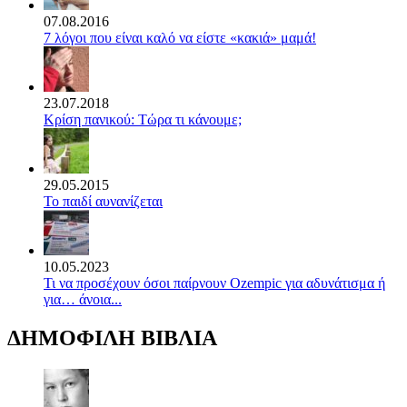
07.08.2016
7 λόγοι που είναι καλό να είστε «κακιά» μαμά!
23.07.2018
Κρίση πανικού: Τώρα τι κάνουμε;
29.05.2015
Το παιδί αυνανίζεται
10.05.2023
Τι να προσέχουν όσοι παίρνουν Ozempic για αδυνάτισμα ή
για… άνοια...
ΔΗΜΟΦΙΛΗ ΒΙΒΛΙΑ