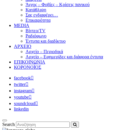
Άγχος – Φοβίες – Κρίσεις πανικού
Κατάθλιψη
Σας ενδιαφέρει…
Επικαιρότητα
MEDIA
Βίντεο/TV
Ραδιόφωνο
Έντυπα και διαδίκτυο
ΑΡΧΕΙΟ
Αρχείο – Περιοδικά
Αρχείο – Εφημερίδες και διάφορα έντυπα
ΕΠΙΚΟΙΝΩΝΙΑ
ΚΟΡΟΝΟΪΟΣ
facebook
twitter
instagram
youtube
soundcloud
linkedin
Search