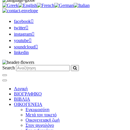
facebook
twitter
instagram
youtube
soundcloud
linkedin
Search
Αρχική
ΒΙΟΓΡΑΦΙΚΟ
ΒΙΒΛΙΑ
ΟΙΚΟΓΕΝΕΙΑ
Εγκυμοσύνη
Μετά τον τοκετό
Οικογενειακή ζωή
Στον ψυχολόγο