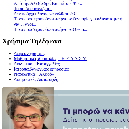
Από την Αλεξάνδρα Καππάτου, Ψυ...
Το παιδί αυνανίζεται
Δεν υπάρχει λόγος να νιώθετε άβ...
Τι να προσέχουν όσοι παίρνουν Ozempic για αδυνάτισμα ή
για… άνοι...
Τι να προσέχουν όσοι παίρνουν Ozem...
Χρήσιμα Τηλέφωνα
Δωρεάν γραμμές
Μαθησιακές δυσκολίες – Κ.Ε.Δ.Α.Σ.Υ.
Διαδίκτυο – Καταγγελίες
Ιατροπαιδαγωγικές υπηρεσίες
Ναρκωτικά – Αλκοόλ
Διατροφικές Διαταραχές