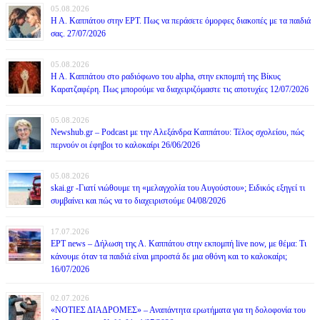
05.08.2026
Η Α. Καππάτου στην ΕΡΤ. Πως να περάσετε όμορφες διακοπές με τα παιδιά
σας. 27/07/2026
05.08.2026
Η Α. Καππάτου στο ραδιόφωνο του alpha, στην εκπομπή της Βίκυς
Καρατζαφέρη. Πως μπορούμε να διαχειριζόμαστε τις αποτυχίες 12/07/2026
05.08.2026
Newshub.gr – Podcast με την Αλεξάνδρα Καππάτου: Τέλος σχολείου, πώς
περνούν οι έφηβοι το καλοκαίρι 26/06/2026
05.08.2026
skai.gr -Γιατί νιώθουμε τη «μελαγχολία του Αυγούστου»; Ειδικός εξηγεί τι
συμβαίνει και πώς να το διαχειριστούμε 04/08/2026
17.07.2026
ΕΡΤ news – Δήλωση της Α. Καππάτου στην εκπομπή live now, με θέμα: Τι
κάνουμε όταν τα παιδιά είναι μπροστά δε μια οθόνη και το καλοκαίρι;
16/07/2026
02.07.2026
«ΝΟΤΙΕΣ ΔΙΑΔΡΟΜΕΣ» – Αναπάντητα ερωτήματα για τη δολοφονία του