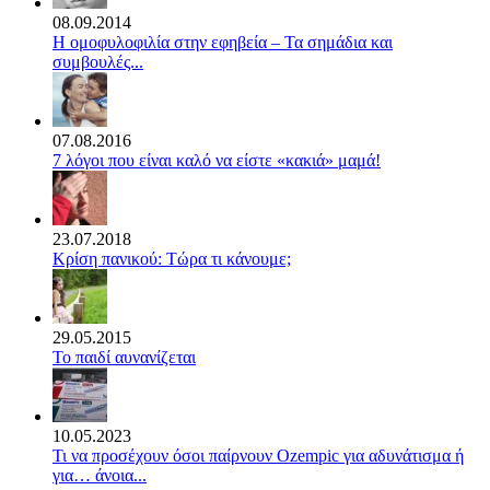
08.09.2014
Η ομοφυλοφιλία στην εφηβεία – Τα σημάδια και
συμβουλές...
07.08.2016
7 λόγοι που είναι καλό να είστε «κακιά» μαμά!
23.07.2018
Κρίση πανικού: Τώρα τι κάνουμε;
29.05.2015
Το παιδί αυνανίζεται
10.05.2023
Τι να προσέχουν όσοι παίρνουν Ozempic για αδυνάτισμα ή
για… άνοια...