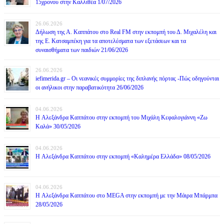
15χρονου στην Καλλιθέα 1/07/2026
26.06.2026
Δήλωση της Α. Καππάτου στο Real FM στην εκπομπή του Δ. Μιχαλέλη και
της Ε. Κατσαμπέκη για τα αποτελέσματα των εξετάσεων και τα
συναισθήματα των παιδιών 21/06/2026
26.06.2026
iefimerida.gr – Οι νεανικές συμμορίες της διπλανής πόρτας -Πώς οδηγούνται
οι ανήλικοι στην παραβατικότητα 26/06/2026
04.06.2026
H Αλεξάνδρα Καππάτου στην εκπομπή του Μιχάλη Κεφαλογιάννη «Ζω
Καλά» 30/05/2026
04.06.2026
H Αλεξάνδρα Καππάτου στην εκπομπή «Καλημέρα Ελλάδα» 08/05/2026
04.06.2026
H Αλεξάνδρα Καππάτου στο MEGA στην εκπομπή με την Μάιρα Mπάρμπα
28/05/2026