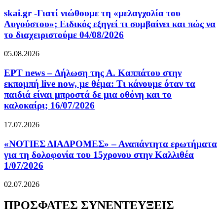
skai.gr -Γιατί νιώθουμε τη «μελαγχολία του
Αυγούστου»; Ειδικός εξηγεί τι συμβαίνει και πώς να
το διαχειριστούμε 04/08/2026
05.08.2026
ΕΡΤ news – Δήλωση της Α. Καππάτου στην
εκπομπή live now, με θέμα: Τι κάνουμε όταν τα
παιδιά είναι μπροστά δε μια οθόνη και το
καλοκαίρι; 16/07/2026
17.07.2026
«ΝΟΤΙΕΣ ΔΙΑΔΡΟΜΕΣ» – Αναπάντητα ερωτήματα
για τη δολοφονία του 15χρονου στην Καλλιθέα
1/07/2026
02.07.2026
ΠΡΟΣΦΑΤΕΣ ΣΥΝΕΝΤΕΥΞΕΙΣ