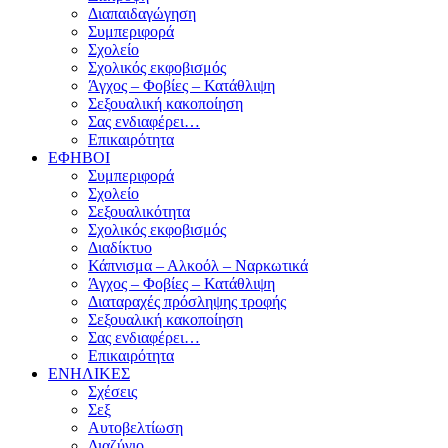
Διαπαιδαγώγηση
Συμπεριφορά
Σχολείο
Σχολικός εκφοβισμός
Άγχος – Φοβίες – Κατάθλιψη
Σεξουαλική κακοποίηση
Σας ενδιαφέρει…
Επικαιρότητα
ΕΦΗΒΟΙ
Συμπεριφορά
Σχολείο
Σεξουαλικότητα
Σχολικός εκφοβισμός
Διαδίκτυο
Κάπνισμα – Αλκοόλ – Ναρκωτικά
Άγχος – Φοβίες – Κατάθλιψη
Διαταραχές πρόσληψης τροφής
Σεξουαλική κακοποίηση
Σας ενδιαφέρει…
Επικαιρότητα
ΕΝΗΛΙΚΕΣ
Σχέσεις
Σεξ
Αυτοβελτίωση
Διαζύγιο