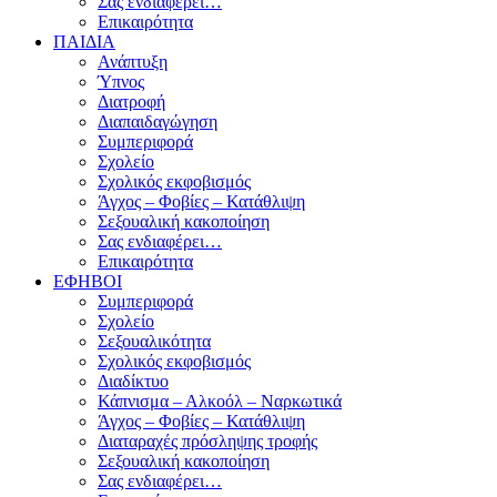
Σας ενδιαφέρει…
Επικαιρότητα
ΠΑΙΔΙΑ
Ανάπτυξη
Ύπνος
Διατροφή
Διαπαιδαγώγηση
Συμπεριφορά
Σχολείο
Σχολικός εκφοβισμός
Άγχος – Φοβίες – Κατάθλιψη
Σεξουαλική κακοποίηση
Σας ενδιαφέρει…
Επικαιρότητα
ΕΦΗΒΟΙ
Συμπεριφορά
Σχολείο
Σεξουαλικότητα
Σχολικός εκφοβισμός
Διαδίκτυο
Κάπνισμα – Αλκοόλ – Ναρκωτικά
Άγχος – Φοβίες – Κατάθλιψη
Διαταραχές πρόσληψης τροφής
Σεξουαλική κακοποίηση
Σας ενδιαφέρει…