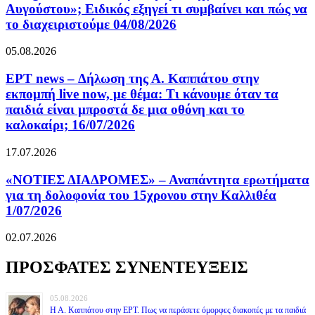
Αυγούστου»; Ειδικός εξηγεί τι συμβαίνει και πώς να
το διαχειριστούμε 04/08/2026
05.08.2026
ΕΡΤ news – Δήλωση της Α. Καππάτου στην
εκπομπή live now, με θέμα: Τι κάνουμε όταν τα
παιδιά είναι μπροστά δε μια οθόνη και το
καλοκαίρι; 16/07/2026
17.07.2026
«ΝΟΤΙΕΣ ΔΙΑΔΡΟΜΕΣ» – Αναπάντητα ερωτήματα
για τη δολοφονία του 15χρονου στην Καλλιθέα
1/07/2026
02.07.2026
ΠΡΟΣΦΑΤΕΣ ΣΥΝΕΝΤΕΥΞΕΙΣ
05.08.2026
Η Α. Καππάτου στην ΕΡΤ. Πως να περάσετε όμορφες διακοπές με τα παιδιά