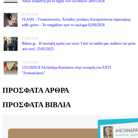
Νικόλ Ποφάντη για το άγχος των εξετάσεων 28/05/2026
02.06.2026
FLASH – Γυναικοκτονίες: Χιλιάδες γυναίκες δολοφονούνται παγκοσμίως
κάθε χρόνο – Τα «σημάδια» πριν το έγκλημα 02/06/2026
27.05.2026
Rthess.gr · Η σιωπηλή κρίση των νέων: Γιατί τα παιδιά μας νιώθουν πιο μόνα
από ποτέ; 25/05/2025
25.05.2026
13/5/2026 Η Αλεξάνδρα Καππάτου στην εκπομπή του ΑΝΤ1
“Αποκαλύψεις”
ΠΡΟΣΦΑΤΑ ΑΡΘΡΑ
ΠΡΟΣΦΑΤΑ ΒΙΒΛΙΑ