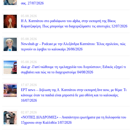
σας. 27/07/2026
05.08.2026
Η Α. Καππάτου στο ραδιόφωνο του alpha, στην εκπομπή της Βίκυς
Καρατζαφέρη. Πως μπορούμε να διαχειριζόμαστε τις αποτυχίες 12/07/2026
05.08.2026
Newshub.gr – Podcast με την Αλεξάνδρα Καππάτου: Τέλος σχολείου, πώς
περνούν οι έφηβοι το καλοκαίρι 26/06/2026
05.08.2026
skai.gr -Γιατί νιώθουμε τη «μελαγχολία του Αυγούστου»; Ειδικός εξηγεί τι
συμβαίνει και πώς να το διαχειριστούμε 04/08/2026
17.07.2026
ΕΡΤ news – Δήλωση της Α. Καππάτου στην εκπομπή live now, με θέμα: Τι
κάνουμε όταν τα παιδιά είναι μπροστά δε μια οθόνη και το καλοκαίρι;
16/07/2026
02.07.2026
«ΝΟΤΙΕΣ ΔΙΑΔΡΟΜΕΣ» – Αναπάντητα ερωτήματα για τη δολοφονία του
15χρονου στην Καλλιθέα 1/07/2026