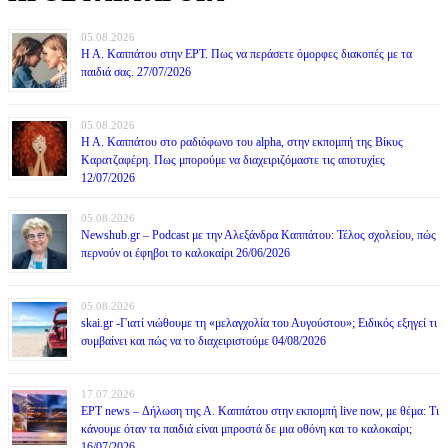
05.08.2026
Η Α. Καππάτου στην ΕΡΤ. Πως να περάσετε όμορφες διακοπές με τα
παιδιά σας. 27/07/2026
05.08.2026
Η Α. Καππάτου στο ραδιόφωνο του alpha, στην εκπομπή της Βίκυς
Καρατζαφέρη. Πως μπορούμε να διαχειριζόμαστε τις αποτυχίες
12/07/2026
05.08.2026
Newshub.gr – Podcast με την Αλεξάνδρα Καππάτου: Τέλος σχολείου, πώς
περνούν οι έφηβοι το καλοκαίρι 26/06/2026
05.08.2026
skai.gr -Γιατί νιώθουμε τη «μελαγχολία του Αυγούστου»; Ειδικός εξηγεί τι
συμβαίνει και πώς να το διαχειριστούμε 04/08/2026
17.07.2026
ΕΡΤ news – Δήλωση της Α. Καππάτου στην εκπομπή live now, με θέμα: Τι
κάνουμε όταν τα παιδιά είναι μπροστά δε μια οθόνη και το καλοκαίρι;
16/07/2026