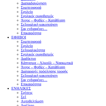
Διαπαιδαγώγηση
Συμπεριφορά
Σχολείο
Σχολικός εκφοβισμός
Άγχος – Φοβίες – Κατάθλιψη
Σεξουαλική κακοποίηση
Σας ενδιαφέρει…
Επικαιρότητα
ΕΦΗΒΟΙ
Συμπεριφορά
Σχολείο
Σεξουαλικότητα
Σχολικός εκφοβισμός
Διαδίκτυο
Κάπνισμα – Αλκοόλ – Ναρκωτικά
Άγχος – Φοβίες – Κατάθλιψη
Διαταραχές πρόσληψης τροφής
Σεξουαλική κακοποίηση
Σας ενδιαφέρει…
Επικαιρότητα
ΕΝΗΛΙΚΕΣ
Σχέσεις
Σεξ
Αυτοβελτίωση
Διαζύγιο