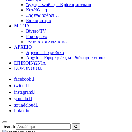
Άγχος – Φοβίες – Κρίσεις πανικού
Κατάθλιψη
Σας ενδιαφέρει…
Επικαιρότητα
MEDIA
Βίντεο/TV
Ραδιόφωνο
Έντυπα και διαδίκτυο
ΑΡΧΕΙΟ
Αρχείο – Περιοδικά
Αρχείο – Εφημερίδες και διάφορα έντυπα
ΕΠΙΚΟΙΝΩΝΙΑ
ΚΟΡΟΝΟΪΟΣ
facebook
twitter
instagram
youtube
soundcloud
linkedin
Search