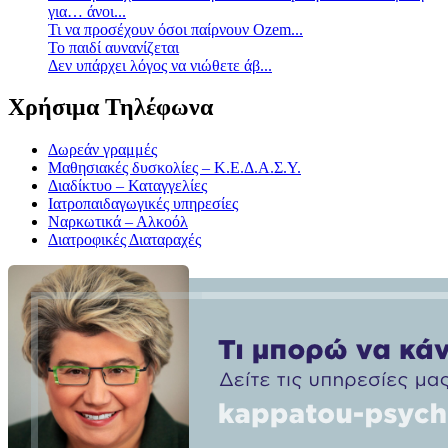
για… άνοι...
Τι να προσέχουν όσοι παίρνουν Ozem...
Το παιδί αυνανίζεται
Δεν υπάρχει λόγος να νιώθετε άβ...
Χρήσιμα Τηλέφωνα
Δωρεάν γραμμές
Μαθησιακές δυσκολίες – Κ.Ε.Δ.Α.Σ.Υ.
Διαδίκτυο – Καταγγελίες
Ιατροπαιδαγωγικές υπηρεσίες
Ναρκωτικά – Αλκοόλ
Διατροφικές Διαταραχές