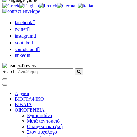
facebook
twitter
instagram
youtube
soundcloud
linkedin
Search
Αρχική
ΒΙΟΓΡΑΦΙΚΟ
ΒΙΒΛΙΑ
ΟΙΚΟΓΕΝΕΙΑ
Εγκυμοσύνη
Μετά τον τοκετό
Οικογενειακή ζωή
Στον ψυχολόγο