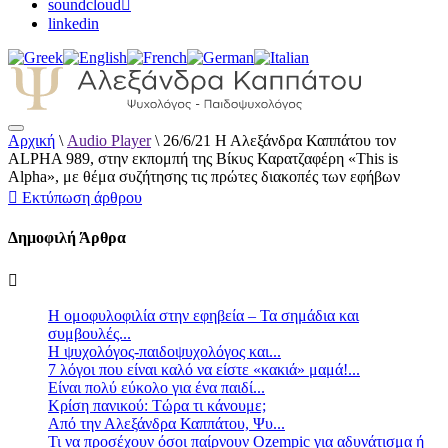
soundcloud
linkedin
Αρχική
\
Audio Player
\
26/6/21 Η Αλεξάνδρα Καππάτου τον
Αλεξάνδρα Καππάτου Ψυχολόγος –
ALPHA 989, στην εκπομπή της Βίκυς Καρατζαφέρη «This is
Παιδοψυχολόγος
Alpha», με θέμα συζήτησης τις πρώτες διακοπές των εφήβων
Εκτύπωση άρθρου
Δημοφιλή Άρθρα
Η ομοφυλοφιλία στην εφηβεία – Τα σημάδια και
συμβουλές...
Η ψυχολόγος-παιδοψυχολόγος και...
7 λόγοι που είναι καλό να είστε «κακιά» μαμά!...
Είναι πολύ εύκολο για ένα παιδί...
Κρίση πανικού: Τώρα τι κάνουμε;
Από την Αλεξάνδρα Καππάτου, Ψυ...
Τι να προσέχουν όσοι παίρνουν Ozempic για αδυνάτισμα ή