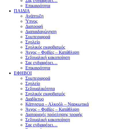
Σας ενδιαφέρει…
Επικαιρότητα
ΠΑΙΔΙΑ
Ανάπτυξη
Ύπνος
Διατροφή
Διαπαιδαγώγηση
Συμπεριφορά
Σχολείο
Σχολικός εκφοβισμός
Άγχος – Φοβίες – Κατάθλιψη
Σεξουαλική κακοποίηση
Σας ενδιαφέρει…
Επικαιρότητα
ΕΦΗΒΟΙ
Συμπεριφορά
Σχολείο
Σεξουαλικότητα
Σχολικός εκφοβισμός
Διαδίκτυο
Κάπνισμα – Αλκοόλ – Ναρκωτικά
Άγχος – Φοβίες – Κατάθλιψη
Διαταραχές πρόσληψης τροφής
Σεξουαλική κακοποίηση
Σας ενδιαφέρει…