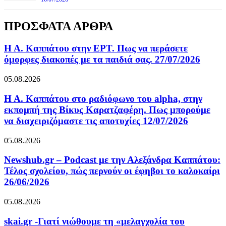
ΠΡΟΣΦΑΤΑ ΑΡΘΡΑ
Η Α. Καππάτου στην ΕΡΤ. Πως να περάσετε
όμορφες διακοπές με τα παιδιά σας. 27/07/2026
05.08.2026
Η Α. Καππάτου στο ραδιόφωνο του alpha, στην
εκπομπή της Βίκυς Καρατζαφέρη. Πως μπορούμε
να διαχειριζόμαστε τις αποτυχίες 12/07/2026
05.08.2026
Newshub.gr – Podcast με την Αλεξάνδρα Καππάτου:
Τέλος σχολείου, πώς περνούν οι έφηβοι το καλοκαίρι
26/06/2026
05.08.2026
skai.gr -Γιατί νιώθουμε τη «μελαγχολία του