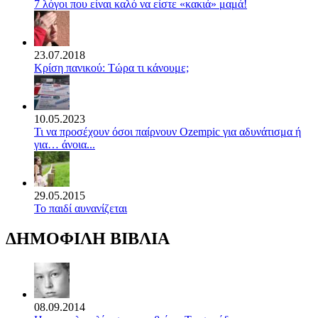
7 λόγοι που είναι καλό να είστε «κακιά» μαμά!
23.07.2018
Κρίση πανικού: Τώρα τι κάνουμε;
10.05.2023
Τι να προσέχουν όσοι παίρνουν Ozempic για αδυνάτισμα ή
για… άνοια...
29.05.2015
Το παιδί αυνανίζεται
ΔΗΜΟΦΙΛΗ ΒΙΒΛΙΑ
08.09.2014