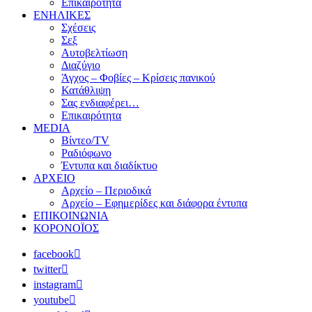
Επικαιρότητα
ΕΝΗΛΙΚΕΣ
Σχέσεις
Σεξ
Αυτοβελτίωση
Διαζύγιο
Άγχος – Φοβίες – Κρίσεις πανικού
Κατάθλιψη
Σας ενδιαφέρει…
Επικαιρότητα
MEDIA
Βίντεο/TV
Ραδιόφωνο
Έντυπα και διαδίκτυο
ΑΡΧΕΙΟ
Αρχείο – Περιοδικά
Αρχείο – Εφημερίδες και διάφορα έντυπα
ΕΠΙΚΟΙΝΩΝΙΑ
ΚΟΡΟΝΟΪΟΣ
facebook
twitter
instagram
youtube