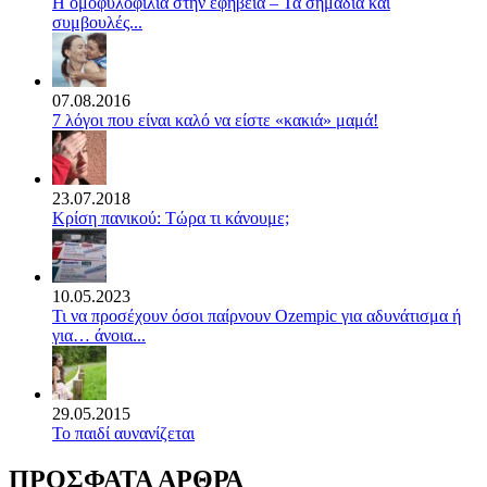
Η ομοφυλοφιλία στην εφηβεία – Τα σημάδια και
συμβουλές...
07.08.2016
7 λόγοι που είναι καλό να είστε «κακιά» μαμά!
23.07.2018
Κρίση πανικού: Τώρα τι κάνουμε;
10.05.2023
Τι να προσέχουν όσοι παίρνουν Ozempic για αδυνάτισμα ή
για… άνοια...
29.05.2015
Το παιδί αυνανίζεται
ΠΡΟΣΦΑΤΑ ΑΡΘΡΑ