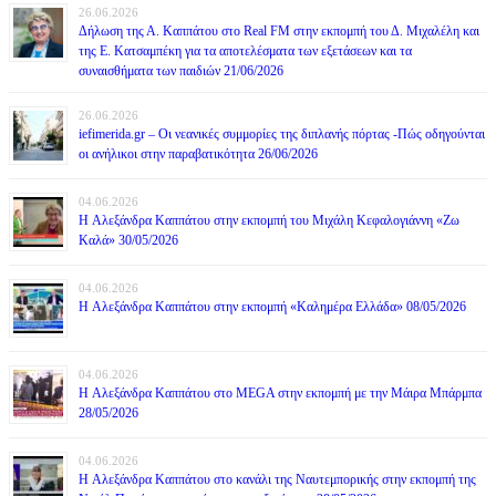
26.06.2026
Δήλωση της Α. Καππάτου στο Real FM στην εκπομπή του Δ. Μιχαλέλη και
της Ε. Κατσαμπέκη για τα αποτελέσματα των εξετάσεων και τα
συναισθήματα των παιδιών 21/06/2026
26.06.2026
iefimerida.gr – Οι νεανικές συμμορίες της διπλανής πόρτας -Πώς οδηγούνται
οι ανήλικοι στην παραβατικότητα 26/06/2026
04.06.2026
H Αλεξάνδρα Καππάτου στην εκπομπή του Μιχάλη Κεφαλογιάννη «Ζω
Καλά» 30/05/2026
04.06.2026
H Αλεξάνδρα Καππάτου στην εκπομπή «Καλημέρα Ελλάδα» 08/05/2026
04.06.2026
H Αλεξάνδρα Καππάτου στο MEGA στην εκπομπή με την Μάιρα Mπάρμπα
28/05/2026
04.06.2026
H Αλεξάνδρα Καππάτου στο κανάλι της Ναυτεμπορικής στην εκπομπή της