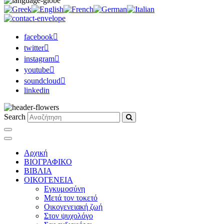
facebook
twitter
instagram
youtube
soundcloud
linkedin
Search
Αρχική
ΒΙΟΓΡΑΦΙΚΟ
ΒΙΒΛΙΑ
ΟΙΚΟΓΕΝΕΙΑ
Εγκυμοσύνη
Μετά τον τοκετό
Οικογενειακή ζωή
Στον ψυχολόγο