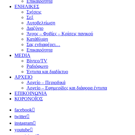
Επικαιρότητα
ΕΝΗΛΙΚΕΣ
Σχέσεις
Σεξ
Αυτοβελτίωση
Διαζύγιο
Άγχος – Φοβίες – Κρίσεις πανικού
Κατάθλιψη
Σας ενδιαφέρει…
Επικαιρότητα
MEDIA
Βίντεο/TV
Ραδιόφωνο
Έντυπα και διαδίκτυο
ΑΡΧΕΙΟ
Αρχείο – Περιοδικά
Αρχείο – Εφημερίδες και διάφορα έντυπα
ΕΠΙΚΟΙΝΩΝΙΑ
ΚΟΡΟΝΟΪΟΣ
facebook
twitter
instagram
youtube