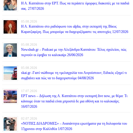
Η Α. Καππάτου στην ΕΡΤ. Πως να περάσετε όμορφες διακοπές με τα παιδιά
σας. 27/07/2026
05.08.2026
Η Α. Καππάτου στο ραδιόφωνο του alpha, στην εκπομπή της Βίκυς
Καρατζαφέρη. Πως μπορούμε να διαχειριζόμαστε τις αποτυχίες 12/07/2026
05.08.2026
Newshub.gr – Podcast με την Αλεξάνδρα Καππάτου: Τέλος σχολείου, πώς
περνούν οι έφηβοι το καλοκαίρι 26/06/2026
05.08.2026
skai.gr -Γιατί νιώθουμε τη «μελαγχολία του Αυγούστου»; Ειδικός εξηγεί τι
συμβαίνει και πώς να το διαχειριστούμε 04/08/2026
17.07.2026
ΕΡΤ news – Δήλωση της Α. Καππάτου στην εκπομπή live now, με θέμα: Τι
κάνουμε όταν τα παιδιά είναι μπροστά δε μια οθόνη και το καλοκαίρι;
16/07/2026
02.07.2026
«ΝΟΤΙΕΣ ΔΙΑΔΡΟΜΕΣ» – Αναπάντητα ερωτήματα για τη δολοφονία του
15χρονου στην Καλλιθέα 1/07/2026