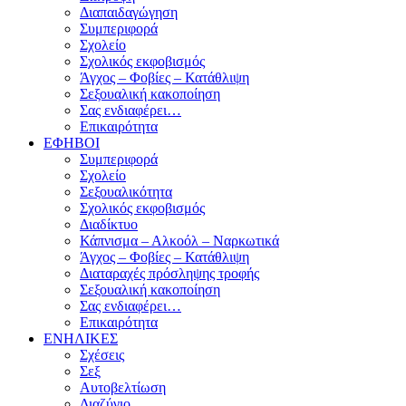
Διαπαιδαγώγηση
Συμπεριφορά
Σχολείο
Σχολικός εκφοβισμός
Άγχος – Φοβίες – Κατάθλιψη
Σεξουαλική κακοποίηση
Σας ενδιαφέρει…
Επικαιρότητα
ΕΦΗΒΟΙ
Συμπεριφορά
Σχολείο
Σεξουαλικότητα
Σχολικός εκφοβισμός
Διαδίκτυο
Κάπνισμα – Αλκοόλ – Ναρκωτικά
Άγχος – Φοβίες – Κατάθλιψη
Διαταραχές πρόσληψης τροφής
Σεξουαλική κακοποίηση
Σας ενδιαφέρει…
Επικαιρότητα
ΕΝΗΛΙΚΕΣ
Σχέσεις
Σεξ
Αυτοβελτίωση
Διαζύγιο