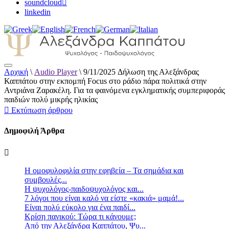
soundcloud
linkedin
Αρχική
\
Audio Player
\
9/11/2025 Δήλωση της Αλεξάνδρας
Αλεξάνδρα Καππάτου Ψυχολόγος –
Καππάτου στην εκπομπή Focus στο ράδιο πάρα πολιτικά στην
Παιδοψυχολόγος
Αντριάνα Ζαρακέλη. Για τα φαινόμενα εγκληματικής συμπεριφοράς
παιδιών πολύ μικρής ηλικίας
Εκτύπωση άρθρου
Δημοφιλή Άρθρα
Η ομοφυλοφιλία στην εφηβεία – Τα σημάδια και
συμβουλές...
Η ψυχολόγος-παιδοψυχολόγος και...
7 λόγοι που είναι καλό να είστε «κακιά» μαμά!...
Είναι πολύ εύκολο για ένα παιδί...
Κρίση πανικού: Τώρα τι κάνουμε;
Από την Αλεξάνδρα Καππάτου, Ψυ...