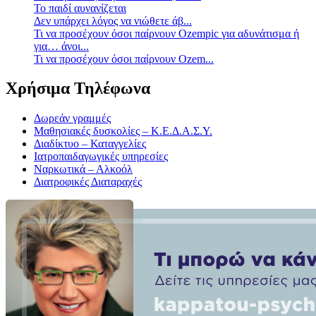
Το παιδί αυνανίζεται
Δεν υπάρχει λόγος να νιώθετε άβ...
Τι να προσέχουν όσοι παίρνουν Ozempic για αδυνάτισμα ή
για… άνοι...
Τι να προσέχουν όσοι παίρνουν Ozem...
Χρήσιμα Τηλέφωνα
Δωρεάν γραμμές
Μαθησιακές δυσκολίες – Κ.Ε.Δ.Α.Σ.Υ.
Διαδίκτυο – Καταγγελίες
Ιατροπαιδαγωγικές υπηρεσίες
Ναρκωτικά – Αλκοόλ
Διατροφικές Διαταραχές