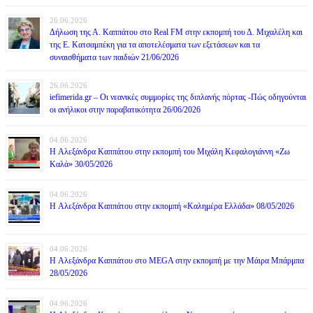
26.06.2026
Δήλωση της Α. Καππάτου στο Real FM στην εκπομπή του Δ. Μιχαλέλη και
της Ε. Κατσαμπέκη για τα αποτελέσματα των εξετάσεων και τα
συναισθήματα των παιδιών 21/06/2026
26.06.2026
iefimerida.gr – Οι νεανικές συμμορίες της διπλανής πόρτας -Πώς οδηγούνται
οι ανήλικοι στην παραβατικότητα 26/06/2026
04.06.2026
H Αλεξάνδρα Καππάτου στην εκπομπή του Μιχάλη Κεφαλογιάννη «Ζω
Καλά» 30/05/2026
04.06.2026
H Αλεξάνδρα Καππάτου στην εκπομπή «Καλημέρα Ελλάδα» 08/05/2026
04.06.2026
H Αλεξάνδρα Καππάτου στο MEGA στην εκπομπή με την Μάιρα Mπάρμπα
28/05/2026
04.06.2026