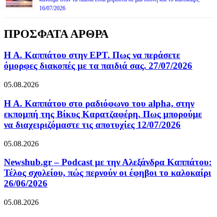
16/07/2026
ΠΡΟΣΦΑΤΑ ΑΡΘΡΑ
Η Α. Καππάτου στην ΕΡΤ. Πως να περάσετε
όμορφες διακοπές με τα παιδιά σας. 27/07/2026
05.08.2026
Η Α. Καππάτου στο ραδιόφωνο του alpha, στην
εκπομπή της Βίκυς Καρατζαφέρη. Πως μπορούμε
να διαχειριζόμαστε τις αποτυχίες 12/07/2026
05.08.2026
Newshub.gr – Podcast με την Αλεξάνδρα Καππάτου:
Τέλος σχολείου, πώς περνούν οι έφηβοι το καλοκαίρι
26/06/2026
05.08.2026