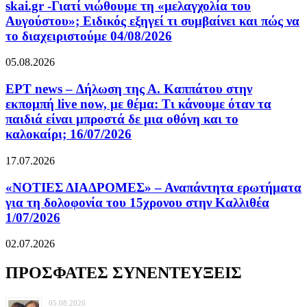
skai.gr -Γιατί νιώθουμε τη «μελαγχολία του
Αυγούστου»; Ειδικός εξηγεί τι συμβαίνει και πώς να
το διαχειριστούμε 04/08/2026
05.08.2026
ΕΡΤ news – Δήλωση της Α. Καππάτου στην
εκπομπή live now, με θέμα: Τι κάνουμε όταν τα
παιδιά είναι μπροστά δε μια οθόνη και το
καλοκαίρι; 16/07/2026
17.07.2026
«ΝΟΤΙΕΣ ΔΙΑΔΡΟΜΕΣ» – Αναπάντητα ερωτήματα
για τη δολοφονία του 15χρονου στην Καλλιθέα
1/07/2026
02.07.2026
ΠΡΟΣΦΑΤΕΣ ΣΥΝΕΝΤΕΥΞΕΙΣ
05.08.2026