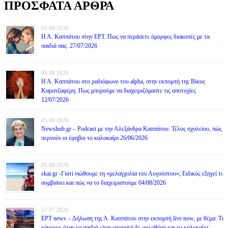
ΠΡΟΣΦΑΤΑ ΑΡΘΡΑ
05.08.2026
Η Α. Καππάτου στην ΕΡΤ. Πως να περάσετε όμορφες διακοπές με τα
παιδιά σας. 27/07/2026
05.08.2026
Η Α. Καππάτου στο ραδιόφωνο του alpha, στην εκπομπή της Βίκυς
Καρατζαφέρη. Πως μπορούμε να διαχειριζόμαστε τις αποτυχίες
12/07/2026
05.08.2026
Newshub.gr – Podcast με την Αλεξάνδρα Καππάτου: Τέλος σχολείου, πώς
περνούν οι έφηβοι το καλοκαίρι 26/06/2026
05.08.2026
skai.gr -Γιατί νιώθουμε τη «μελαγχολία του Αυγούστου»; Ειδικός εξηγεί τι
συμβαίνει και πώς να το διαχειριστούμε 04/08/2026
17.07.2026
ΕΡΤ news – Δήλωση της Α. Καππάτου στην εκπομπή live now, με θέμα: Τι
κάνουμε όταν τα παιδιά είναι μπροστά δε μια οθόνη και το καλοκαίρι;