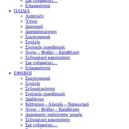
Σας ενδιαφέρει…
Επικαιρότητα
ΠΑΙΔΙΑ
Ανάπτυξη
Ύπνος
Διατροφή
Διαπαιδαγώγηση
Συμπεριφορά
Σχολείο
Σχολικός εκφοβισμός
Άγχος – Φοβίες – Κατάθλιψη
Σεξουαλική κακοποίηση
Σας ενδιαφέρει…
Επικαιρότητα
ΕΦΗΒΟΙ
Συμπεριφορά
Σχολείο
Σεξουαλικότητα
Σχολικός εκφοβισμός
Διαδίκτυο
Κάπνισμα – Αλκοόλ – Ναρκωτικά
Άγχος – Φοβίες – Κατάθλιψη
Διαταραχές πρόσληψης τροφής
Σεξουαλική κακοποίηση
Σας ενδιαφέρει…