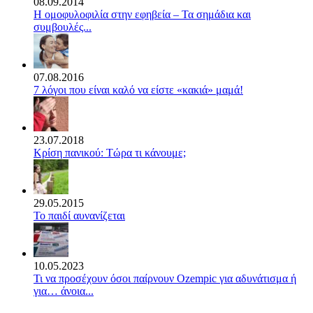
08.09.2014
Η ομοφυλοφιλία στην εφηβεία – Τα σημάδια και
συμβουλές...
07.08.2016
7 λόγοι που είναι καλό να είστε «κακιά» μαμά!
23.07.2018
Κρίση πανικού: Τώρα τι κάνουμε;
29.05.2015
Το παιδί αυνανίζεται
10.05.2023
Τι να προσέχουν όσοι παίρνουν Ozempic για αδυνάτισμα ή
για… άνοια...