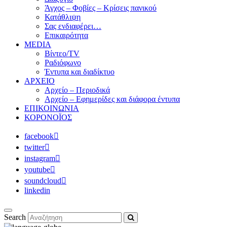
Άγχος – Φοβίες – Κρίσεις πανικού
Κατάθλιψη
Σας ενδιαφέρει…
Επικαιρότητα
MEDIA
Βίντεο/TV
Ραδιόφωνο
Έντυπα και διαδίκτυο
ΑΡΧΕΙΟ
Αρχείο – Περιοδικά
Αρχείο – Εφημερίδες και διάφορα έντυπα
ΕΠΙΚΟΙΝΩΝΙΑ
ΚΟΡΟΝΟΪΟΣ
facebook
twitter
instagram
youtube
soundcloud
linkedin
Search