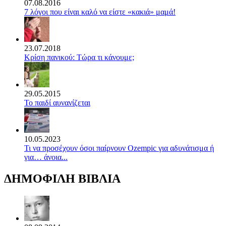
07.08.2016
7 λόγοι που είναι καλό να είστε «κακιά» μαμά!
23.07.2018
Κρίση πανικού: Τώρα τι κάνουμε;
29.05.2015
Το παιδί αυνανίζεται
10.05.2023
Τι να προσέχουν όσοι παίρνουν Ozempic για αδυνάτισμα ή
για… άνοια...
ΔΗΜΟΦΙΛΗ ΒΙΒΛΙΑ