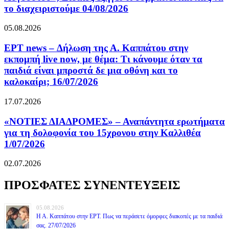
το διαχειριστούμε 04/08/2026
05.08.2026
ΕΡΤ news – Δήλωση της Α. Καππάτου στην
εκπομπή live now, με θέμα: Τι κάνουμε όταν τα
παιδιά είναι μπροστά δε μια οθόνη και το
καλοκαίρι; 16/07/2026
17.07.2026
«ΝΟΤΙΕΣ ΔΙΑΔΡΟΜΕΣ» – Αναπάντητα ερωτήματα
για τη δολοφονία του 15χρονου στην Καλλιθέα
1/07/2026
02.07.2026
ΠΡΟΣΦΑΤΕΣ ΣΥΝΕΝΤΕΥΞΕΙΣ
05.08.2026
Η Α. Καππάτου στην ΕΡΤ. Πως να περάσετε όμορφες διακοπές με τα παιδιά
σας. 27/07/2026