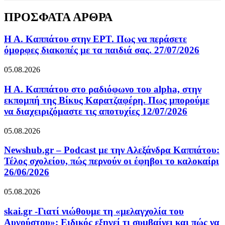
ΠΡΟΣΦΑΤΑ ΑΡΘΡΑ
Η Α. Καππάτου στην ΕΡΤ. Πως να περάσετε
όμορφες διακοπές με τα παιδιά σας. 27/07/2026
05.08.2026
Η Α. Καππάτου στο ραδιόφωνο του alpha, στην
εκπομπή της Βίκυς Καρατζαφέρη. Πως μπορούμε
να διαχειριζόμαστε τις αποτυχίες 12/07/2026
05.08.2026
Newshub.gr – Podcast με την Αλεξάνδρα Καππάτου:
Τέλος σχολείου, πώς περνούν οι έφηβοι το καλοκαίρι
26/06/2026
05.08.2026
skai.gr -Γιατί νιώθουμε τη «μελαγχολία του
Αυγούστου»; Ειδικός εξηγεί τι συμβαίνει και πώς να