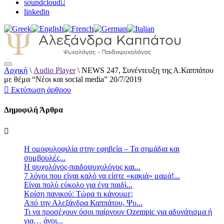
soundcloud
linkedin
Αρχική
\
Audio Player
\
NEWS 247, Συνέντευξη της Α.Καππάτου
Αλεξάνδρα Καππάτου Ψυχολόγος –
με θέμα “Νέοι και social media” 20/7/2019
Παιδοψυχολόγος
Εκτύπωση άρθρου
Δημοφιλή Άρθρα
Η ομοφυλοφιλία στην εφηβεία – Τα σημάδια και
συμβουλές...
Η ψυχολόγος-παιδοψυχολόγος και...
7 λόγοι που είναι καλό να είστε «κακιά» μαμά!...
Είναι πολύ εύκολο για ένα παιδί...
Κρίση πανικού: Τώρα τι κάνουμε;
Από την Αλεξάνδρα Καππάτου, Ψυ...
Τι να προσέχουν όσοι παίρνουν Ozempic για αδυνάτισμα ή
για… άνοι...