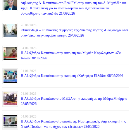
Δήλωση της Α. Καππάτου στο Real FM στην εκπομπή του Δ. Μιχαλέλη και
της Ε. Κατσαμπέκη για τα αποτελέσματα των εξετάσεων και τα
συναισθήματα των παιδιών 21/06/2026
26.06.2026
iefimerida.gr – Οι νεανικές συμμορίες της διπλανής πόρτας -Πώς οδηγούνται
οι ανήλικοι στην παραβατικότητα 26/06/2026
04.06.2026
H Αλεξάνδρα Καππάτου στην εκπομπή του Μιχάλη Κεφαλογιάννη «Ζω
Καλά» 30/05/2026
04.06.2026
H Αλεξάνδρα Καππάτου στην εκπομπή «Καλημέρα Ελλάδα» 08/05/2026
04.06.2026
H Αλεξάνδρα Καππάτου στο MEGA στην εκπομπή με την Μάιρα Mπάρμπα
28/05/2026
04.06.2026
H Αλεξάνδρα Καππάτου στο κανάλι της Ναυτεμπορικής στην εκπομπή της
Νικόλ Ποφάντη για το άγχος των εξετάσεων 28/05/2026