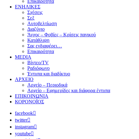
Επικαιρότητα
ΕΝΗΛΙΚΕΣ
Σχέσεις
Σεξ
Αυτοβελτίωση
Διαζύγιο
Άγχος – Φοβίες – Κρίσεις πανικού
Κατάθλιψη
Σας ενδιαφέρει…
Επικαιρότητα
MEDIA
Βίντεο/TV
Ραδιόφωνο
Έντυπα και διαδίκτυο
ΑΡΧΕΙΟ
Αρχείο – Περιοδικά
Αρχείο – Εφημερίδες και διάφορα έντυπα
ΕΠΙΚΟΙΝΩΝΙΑ
ΚΟΡΟΝΟΪΟΣ
facebook
twitter
instagram
youtube