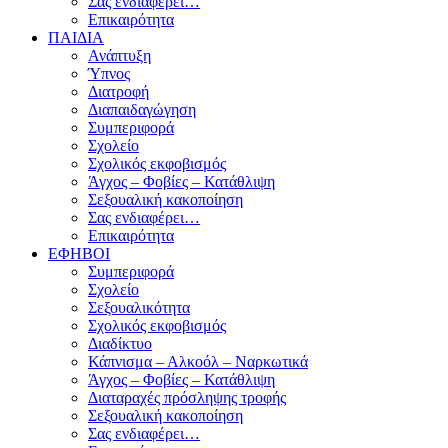
Σας ενδιαφέρει…
Επικαιρότητα
ΠΑΙΔΙΑ
Ανάπτυξη
Ύπνος
Διατροφή
Διαπαιδαγώγηση
Συμπεριφορά
Σχολείο
Σχολικός εκφοβισμός
Άγχος – Φοβίες – Κατάθλιψη
Σεξουαλική κακοποίηση
Σας ενδιαφέρει…
Επικαιρότητα
ΕΦΗΒΟΙ
Συμπεριφορά
Σχολείο
Σεξουαλικότητα
Σχολικός εκφοβισμός
Διαδίκτυο
Κάπνισμα – Αλκοόλ – Ναρκωτικά
Άγχος – Φοβίες – Κατάθλιψη
Διαταραχές πρόσληψης τροφής
Σεξουαλική κακοποίηση
Σας ενδιαφέρει…