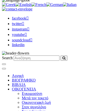
facebook
twitter
instagram
youtube
soundcloud
linkedin
Search
Αρχική
ΒΙΟΓΡΑΦΙΚΟ
ΒΙΒΛΙΑ
ΟΙΚΟΓΕΝΕΙΑ
Εγκυμοσύνη
Μετά τον τοκετό
Οικογενειακή ζωή
Στον ψυχολόγο