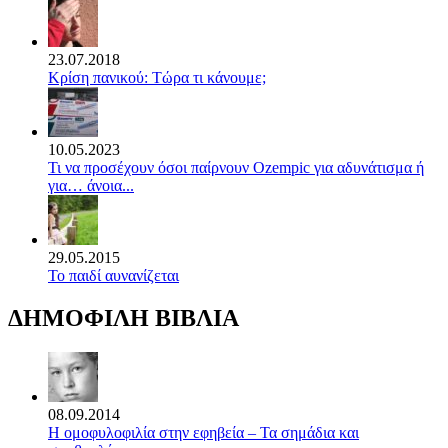
23.07.2018
Κρίση πανικού: Τώρα τι κάνουμε;
10.05.2023
Τι να προσέχουν όσοι παίρνουν Ozempic για αδυνάτισμα ή
για… άνοια...
29.05.2015
Το παιδί αυνανίζεται
ΔΗΜΟΦΙΛΗ ΒΙΒΛΙΑ
08.09.2014
Η ομοφυλοφιλία στην εφηβεία – Τα σημάδια και