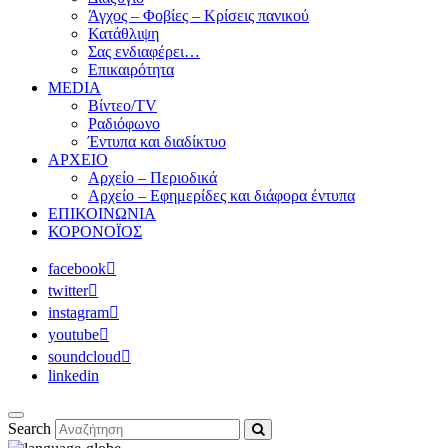
Άγχος – Φοβίες – Κρίσεις πανικού
Κατάθλιψη
Σας ενδιαφέρει…
Επικαιρότητα
MEDIA
Βίντεο/TV
Ραδιόφωνο
Έντυπα και διαδίκτυο
ΑΡΧΕΙΟ
Αρχείο – Περιοδικά
Αρχείο – Εφημερίδες και διάφορα έντυπα
ΕΠΙΚΟΙΝΩΝΙΑ
ΚΟΡΟΝΟΪΟΣ
facebook
twitter
instagram
youtube
soundcloud
linkedin
Search