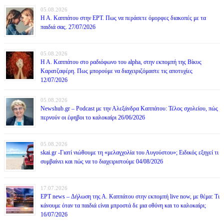
05.08.2026
Η Α. Καππάτου στην ΕΡΤ. Πως να περάσετε όμορφες διακοπές με τα
παιδιά σας. 27/07/2026
05.08.2026
Η Α. Καππάτου στο ραδιόφωνο του alpha, στην εκπομπή της Βίκυς
Καρατζαφέρη. Πως μπορούμε να διαχειριζόμαστε τις αποτυχίες
12/07/2026
05.08.2026
Newshub.gr – Podcast με την Αλεξάνδρα Καππάτου: Τέλος σχολείου, πώς
περνούν οι έφηβοι το καλοκαίρι 26/06/2026
05.08.2026
skai.gr -Γιατί νιώθουμε τη «μελαγχολία του Αυγούστου»; Ειδικός εξηγεί τι
συμβαίνει και πώς να το διαχειριστούμε 04/08/2026
17.07.2026
ΕΡΤ news – Δήλωση της Α. Καππάτου στην εκπομπή live now, με θέμα: Τι
κάνουμε όταν τα παιδιά είναι μπροστά δε μια οθόνη και το καλοκαίρι;
16/07/2026