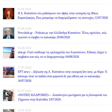
05.08.2026
Η Α. Καππάτου στο ραδιόφωνο του alpha, στην εκπομπή της Βίκυς
Καρατζαφέρη. Πως μπορούμε να διαχειριζόμαστε τις αποτυχίες 12/07/2026
05.08.2026
Newshub.gr – Podcast με την Αλεξάνδρα Καππάτου: Τέλος σχολείου, πώς
περνούν οι έφηβοι το καλοκαίρι 26/06/2026
05.08.2026
skai.gr -Γιατί νιώθουμε τη «μελαγχολία του Αυγούστου»; Ειδικός εξηγεί τι
συμβαίνει και πώς να το διαχειριστούμε 04/08/2026
17.07.2026
ΕΡΤ news – Δήλωση της Α. Καππάτου στην εκπομπή live now, με θέμα: Τι
κάνουμε όταν τα παιδιά είναι μπροστά δε μια οθόνη και το καλοκαίρι;
16/07/2026
02.07.2026
«ΝΟΤΙΕΣ ΔΙΑΔΡΟΜΕΣ» – Αναπάντητα ερωτήματα για τη δολοφονία του
15χρονου στην Καλλιθέα 1/07/2026
26.06.2026