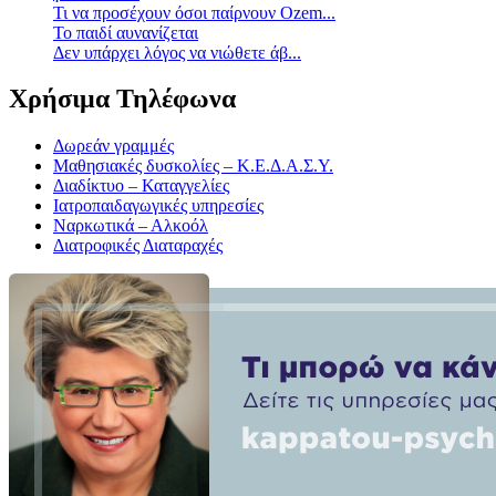
Τι να προσέχουν όσοι παίρνουν Ozem...
Το παιδί αυνανίζεται
Δεν υπάρχει λόγος να νιώθετε άβ...
Χρήσιμα Τηλέφωνα
Δωρεάν γραμμές
Μαθησιακές δυσκολίες – Κ.Ε.Δ.Α.Σ.Υ.
Διαδίκτυο – Καταγγελίες
Ιατροπαιδαγωγικές υπηρεσίες
Ναρκωτικά – Αλκοόλ
Διατροφικές Διαταραχές