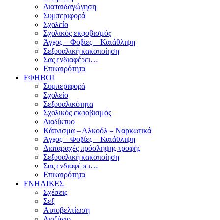
Διαπαιδαγώγηση
Συμπεριφορά
Σχολείο
Σχολικός εκφοβισμός
Άγχος – Φοβίες – Κατάθλιψη
Σεξουαλική κακοποίηση
Σας ενδιαφέρει…
Επικαιρότητα
ΕΦΗΒΟΙ
Συμπεριφορά
Σχολείο
Σεξουαλικότητα
Σχολικός εκφοβισμός
Διαδίκτυο
Κάπνισμα – Αλκοόλ – Ναρκωτικά
Άγχος – Φοβίες – Κατάθλιψη
Διαταραχές πρόσληψης τροφής
Σεξουαλική κακοποίηση
Σας ενδιαφέρει…
Επικαιρότητα
ΕΝΗΛΙΚΕΣ
Σχέσεις
Σεξ
Αυτοβελτίωση
Διαζύγιο