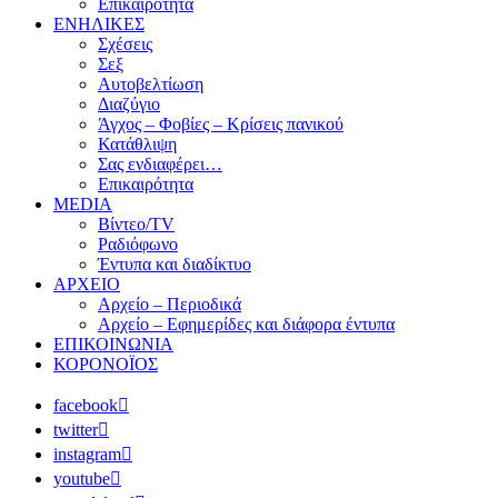
Επικαιρότητα
ΕΝΗΛΙΚΕΣ
Σχέσεις
Σεξ
Αυτοβελτίωση
Διαζύγιο
Άγχος – Φοβίες – Κρίσεις πανικού
Κατάθλιψη
Σας ενδιαφέρει…
Επικαιρότητα
MEDIA
Βίντεο/TV
Ραδιόφωνο
Έντυπα και διαδίκτυο
ΑΡΧΕΙΟ
Αρχείο – Περιοδικά
Αρχείο – Εφημερίδες και διάφορα έντυπα
ΕΠΙΚΟΙΝΩΝΙΑ
ΚΟΡΟΝΟΪΟΣ
facebook
twitter
instagram
youtube