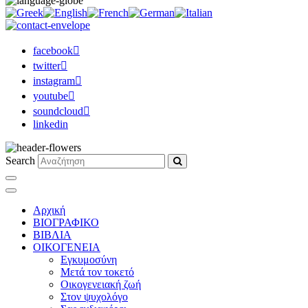
facebook
twitter
instagram
youtube
soundcloud
linkedin
Search
Αρχική
ΒΙΟΓΡΑΦΙΚΟ
ΒΙΒΛΙΑ
ΟΙΚΟΓΕΝΕΙΑ
Εγκυμοσύνη
Μετά τον τοκετό
Οικογενειακή ζωή
Στον ψυχολόγο