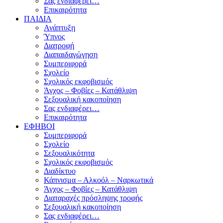
Σας ενδιαφέρει…
Επικαιρότητα
ΠΑΙΔΙΑ
Ανάπτυξη
Ύπνος
Διατροφή
Διαπαιδαγώγηση
Συμπεριφορά
Σχολείο
Σχολικός εκφοβισμός
Άγχος – Φοβίες – Κατάθλιψη
Σεξουαλική κακοποίηση
Σας ενδιαφέρει…
Επικαιρότητα
ΕΦΗΒΟΙ
Συμπεριφορά
Σχολείο
Σεξουαλικότητα
Σχολικός εκφοβισμός
Διαδίκτυο
Κάπνισμα – Αλκοόλ – Ναρκωτικά
Άγχος – Φοβίες – Κατάθλιψη
Διαταραχές πρόσληψης τροφής
Σεξουαλική κακοποίηση
Σας ενδιαφέρει…