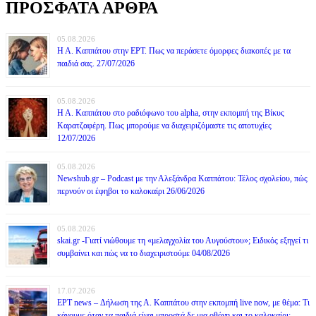
ΠΡΟΣΦΑΤΑ ΑΡΘΡΑ
05.08.2026
Η Α. Καππάτου στην ΕΡΤ. Πως να περάσετε όμορφες διακοπές με τα
παιδιά σας. 27/07/2026
05.08.2026
Η Α. Καππάτου στο ραδιόφωνο του alpha, στην εκπομπή της Βίκυς
Καρατζαφέρη. Πως μπορούμε να διαχειριζόμαστε τις αποτυχίες
12/07/2026
05.08.2026
Newshub.gr – Podcast με την Αλεξάνδρα Καππάτου: Τέλος σχολείου, πώς
περνούν οι έφηβοι το καλοκαίρι 26/06/2026
05.08.2026
skai.gr -Γιατί νιώθουμε τη «μελαγχολία του Αυγούστου»; Ειδικός εξηγεί τι
συμβαίνει και πώς να το διαχειριστούμε 04/08/2026
17.07.2026
ΕΡΤ news – Δήλωση της Α. Καππάτου στην εκπομπή live now, με θέμα: Τι
κάνουμε όταν τα παιδιά είναι μπροστά δε μια οθόνη και το καλοκαίρι;