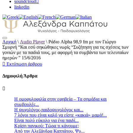
soundcloud
linkedin
Αρχική
\
Audio Player
\
Ράδιο Alpha 98,9 fm με τον Γιώργο
Αλεξάνδρα Καππάτου Ψυχολόγος –
Σμυρνή “Και εσύ σηκώθηκες νωρίς “Συζήτηση για τις σχέσεις των
Παιδοψυχολόγος
γονιών με τα παιδιά τους, με αφορμή τα συμβάντα των τελευταίων
ημερών ” 15/6/2016
Εκτύπωση άρθρου
Δημοφιλή Άρθρα
Η ομοφυλοφιλία στην εφηβεία – Τα σημάδια και
συμβουλές...
Η ψυχολόγος-παιδοψυχολόγος και...
7 λόγοι που είναι καλό να είστε «κακιά» μαμά!...
Είναι πολύ εύκολο για ένα παιδί...
Κρίση πανικού: Τώρα τι κάνουμε;
Από την Αλεξάνδρα Καππάτου, Ψυ...