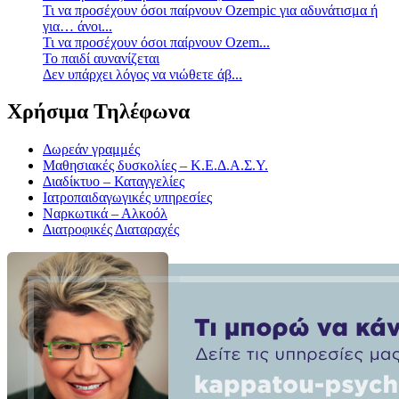
Τι να προσέχουν όσοι παίρνουν Ozempic για αδυνάτισμα ή
για… άνοι...
Τι να προσέχουν όσοι παίρνουν Ozem...
Το παιδί αυνανίζεται
Δεν υπάρχει λόγος να νιώθετε άβ...
Χρήσιμα Τηλέφωνα
Δωρεάν γραμμές
Μαθησιακές δυσκολίες – Κ.Ε.Δ.Α.Σ.Υ.
Διαδίκτυο – Καταγγελίες
Ιατροπαιδαγωγικές υπηρεσίες
Ναρκωτικά – Αλκοόλ
Διατροφικές Διαταραχές