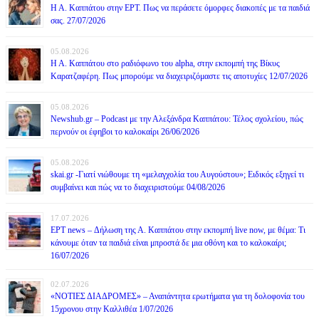
Η Α. Καππάτου στην ΕΡΤ. Πως να περάσετε όμορφες διακοπές με τα παιδιά
σας. 27/07/2026
05.08.2026
Η Α. Καππάτου στο ραδιόφωνο του alpha, στην εκπομπή της Βίκυς
Καρατζαφέρη. Πως μπορούμε να διαχειριζόμαστε τις αποτυχίες 12/07/2026
05.08.2026
Newshub.gr – Podcast με την Αλεξάνδρα Καππάτου: Τέλος σχολείου, πώς
περνούν οι έφηβοι το καλοκαίρι 26/06/2026
05.08.2026
skai.gr -Γιατί νιώθουμε τη «μελαγχολία του Αυγούστου»; Ειδικός εξηγεί τι
συμβαίνει και πώς να το διαχειριστούμε 04/08/2026
17.07.2026
ΕΡΤ news – Δήλωση της Α. Καππάτου στην εκπομπή live now, με θέμα: Τι
κάνουμε όταν τα παιδιά είναι μπροστά δε μια οθόνη και το καλοκαίρι;
16/07/2026
02.07.2026
«ΝΟΤΙΕΣ ΔΙΑΔΡΟΜΕΣ» – Αναπάντητα ερωτήματα για τη δολοφονία του
15χρονου στην Καλλιθέα 1/07/2026