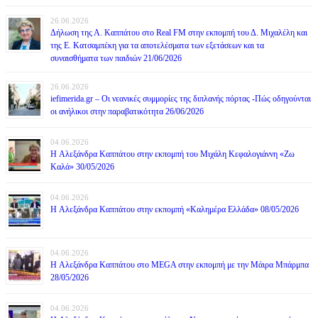
26.06.2026
Δήλωση της Α. Καππάτου στο Real FM στην εκπομπή του Δ. Μιχαλέλη και
της Ε. Κατσαμπέκη για τα αποτελέσματα των εξετάσεων και τα
συναισθήματα των παιδιών 21/06/2026
26.06.2026
iefimerida.gr – Οι νεανικές συμμορίες της διπλανής πόρτας -Πώς οδηγούνται
οι ανήλικοι στην παραβατικότητα 26/06/2026
04.06.2026
H Αλεξάνδρα Καππάτου στην εκπομπή του Μιχάλη Κεφαλογιάννη «Ζω
Καλά» 30/05/2026
04.06.2026
H Αλεξάνδρα Καππάτου στην εκπομπή «Καλημέρα Ελλάδα» 08/05/2026
04.06.2026
H Αλεξάνδρα Καππάτου στο MEGA στην εκπομπή με την Μάιρα Mπάρμπα
28/05/2026
04.06.2026