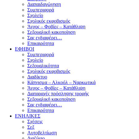
Διαπαιδαγώγηση
Συμπεριφορά
Σχολείο
Σχολικός εκφοβισμός
Άγχος – Φοβίες – Κατάθλιψη
Σεξουαλική κακοποίηση
Σας ενδιαφέρει…
Επικαιρότητα
ΕΦΗΒΟΙ
Συμπεριφορά
Σχολείο
Σεξουαλικότητα
Σχολικός εκφοβισμός
Διαδίκτυο
Κάπνισμα – Αλκοόλ – Ναρκωτικά
Άγχος – Φοβίες – Κατάθλιψη
Διαταραχές πρόσληψης τροφής
Σεξουαλική κακοποίηση
Σας ενδιαφέρει…
Επικαιρότητα
ΕΝΗΛΙΚΕΣ
Σχέσεις
Σεξ
Αυτοβελτίωση
Διαζύγιο