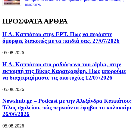
16/07/2026
ΠΡΟΣΦΑΤΑ ΑΡΘΡΑ
Η Α. Καππάτου στην ΕΡΤ. Πως να περάσετε
όμορφες διακοπές με τα παιδιά σας. 27/07/2026
05.08.2026
Η Α. Καππάτου στο ραδιόφωνο του alpha, στην
εκπομπή της Βίκυς Καρατζαφέρη. Πως μπορούμε
να διαχειριζόμαστε τις αποτυχίες 12/07/2026
05.08.2026
Newshub.gr – Podcast με την Αλεξάνδρα Καππάτου:
Τέλος σχολείου, πώς περνούν οι έφηβοι το καλοκαίρι
26/06/2026
05.08.2026