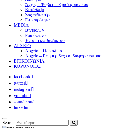
Άγχος – Φοβίες – Κρίσεις πανικού
Κατάθλιψη
Σας ενδιαφέρει…
Επικαιρότητα
MEDIA
Βίντεο/TV
Ραδιόφωνο
Έντυπα και διαδίκτυο
ΑΡΧΕΙΟ
Αρχείο – Περιοδικά
Αρχείο – Εφημερίδες και διάφορα έντυπα
ΕΠΙΚΟΙΝΩΝΙΑ
ΚΟΡΟΝΟΪΟΣ
facebook
twitter
instagram
youtube
soundcloud
linkedin
Search