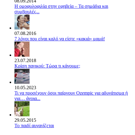
08.09.2014
Η ομοφυλοφιλία στην εφηβεία – Τα σημάδια και
συμβουλές...
07.08.2016
7 λόγοι που είναι καλό να είστε «κακιά» μαμά!
23.07.2018
Κρίση πανικού: Τώρα τι κάνουμε;
10.05.2023
Τι να προσέχουν όσοι παίρνουν Ozempic για αδυνάτισμα ή
για… άνοια...
29.05.2015
Το παιδί αυνανίζεται