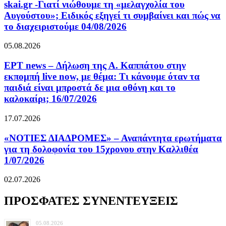
skai.gr -Γιατί νιώθουμε τη «μελαγχολία του
Αυγούστου»; Ειδικός εξηγεί τι συμβαίνει και πώς να
το διαχειριστούμε 04/08/2026
05.08.2026
ΕΡΤ news – Δήλωση της Α. Καππάτου στην
εκπομπή live now, με θέμα: Τι κάνουμε όταν τα
παιδιά είναι μπροστά δε μια οθόνη και το
καλοκαίρι; 16/07/2026
17.07.2026
«ΝΟΤΙΕΣ ΔΙΑΔΡΟΜΕΣ» – Αναπάντητα ερωτήματα
για τη δολοφονία του 15χρονου στην Καλλιθέα
1/07/2026
02.07.2026
ΠΡΟΣΦΑΤΕΣ ΣΥΝΕΝΤΕΥΞΕΙΣ
05.08.2026