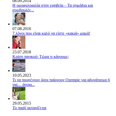
08.09.2014
Η ομοφυλοφιλία στην εφηβεία – Τα σημάδια και
συμβουλές...
07.08.2016
7 λόγοι που είναι καλό να είστε «κακιά» μαμά!
23.07.2018
Κρίση πανικού: Τώρα τι κάνουμε;
10.05.2023
Τι να προσέχουν όσοι παίρνουν Ozempic για αδυνάτισμα ή
για… άνοια...
29.05.2015
Το παιδί αυνανίζεται