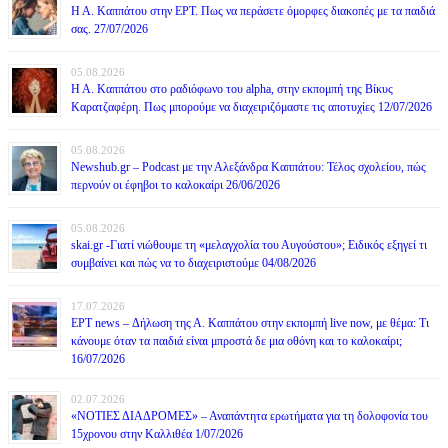
Η Α. Καππάτου στην ΕΡΤ. Πως να περάσετε όμορφες διακοπές με τα παιδιά
σας. 27/07/2026
05.08.2026
Η Α. Καππάτου στο ραδιόφωνο του alpha, στην εκπομπή της Βίκυς
Καρατζαφέρη. Πως μπορούμε να διαχειριζόμαστε τις αποτυχίες 12/07/2026
05.08.2026
Newshub.gr – Podcast με την Αλεξάνδρα Καππάτου: Τέλος σχολείου, πώς
περνούν οι έφηβοι το καλοκαίρι 26/06/2026
05.08.2026
skai.gr -Γιατί νιώθουμε τη «μελαγχολία του Αυγούστου»; Ειδικός εξηγεί τι
συμβαίνει και πώς να το διαχειριστούμε 04/08/2026
17.07.2026
ΕΡΤ news – Δήλωση της Α. Καππάτου στην εκπομπή live now, με θέμα: Τι
κάνουμε όταν τα παιδιά είναι μπροστά δε μια οθόνη και το καλοκαίρι;
16/07/2026
02.07.2026
«ΝΟΤΙΕΣ ΔΙΑΔΡΟΜΕΣ» – Αναπάντητα ερωτήματα για τη δολοφονία του
15χρονου στην Καλλιθέα 1/07/2026