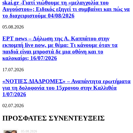
skai.gr -Γιατί νιώθουμε τη «μελαγχολία του
Αυγούστου»; Ειδικός εξηγεί τι συμβαίνει και πώς να
το διαχειριστούμε 04/08/2026
05.08.2026
ΕΡΤ news – Δήλωση της Α. Καππάτου στην
εκπομπή live now, με θέμα: Τι κάνουμε όταν τα
παιδιά είναι μπροστά δε μια οθόνη και το
καλοκαίρι; 16/07/2026
17.07.2026
«ΝΟΤΙΕΣ ΔΙΑΔΡΟΜΕΣ» – Αναπάντητα ερωτήματα
για τη δολοφονία του 15χρονου στην Καλλιθέα
1/07/2026
02.07.2026
ΠΡΟΣΦΑΤΕΣ ΣΥΝΕΝΤΕΥΞΕΙΣ
05.08.2026