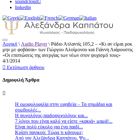
soundcloud
linkedin
Αρχική
\
Audio Player
\
Ράδιο Ατλαντίς 105,2 – «Κι αν είμαι ροκ
Αλεξάνδρα Καππάτου Ψυχολόγος –
μην με φοβάσαι» των Γιώργου Αλοίμονου και Γιάννη Λιάρουστις
Παιδοψυχολόγος
«Οι επιπτώσεις της ανεργίας των νέων στον ψυχισμό τους»
4/1/2014
Εκτύπωση άρθρου
Δημοφιλή Άρθρα
Η ομοφυλοφιλία στην εφηβεία – Τα σημάδια και
συμβουλές...
Η ψυχολόγος-παιδοψυχολόγος και...
7 λόγοι που είναι καλό να είστε «κακιά» μαμά!...
Είναι πολύ εύκολο για ένα παιδί...
Κρίση πανικού: Τώρα τι κάνουμε;
Από την Αλεξάνδρα Καππάτου, Ψυ...