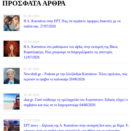
ΠΡΟΣΦΑΤΑ ΑΡΘΡΑ
05.08.2026
Η Α. Καππάτου στην ΕΡΤ. Πως να περάσετε όμορφες διακοπές με τα
παιδιά σας. 27/07/2026
05.08.2026
Η Α. Καππάτου στο ραδιόφωνο του alpha, στην εκπομπή της Βίκυς
Καρατζαφέρη. Πως μπορούμε να διαχειριζόμαστε τις αποτυχίες
12/07/2026
05.08.2026
Newshub.gr – Podcast με την Αλεξάνδρα Καππάτου: Τέλος σχολείου, πώς
περνούν οι έφηβοι το καλοκαίρι 26/06/2026
05.08.2026
skai.gr -Γιατί νιώθουμε τη «μελαγχολία του Αυγούστου»; Ειδικός εξηγεί τι
συμβαίνει και πώς να το διαχειριστούμε 04/08/2026
17.07.2026
ΕΡΤ news – Δήλωση της Α. Καππάτου στην εκπομπή live now, με θέμα: Τι
κάνουμε όταν τα παιδιά είναι μπροστά δε μια οθόνη και το καλοκαίρι;