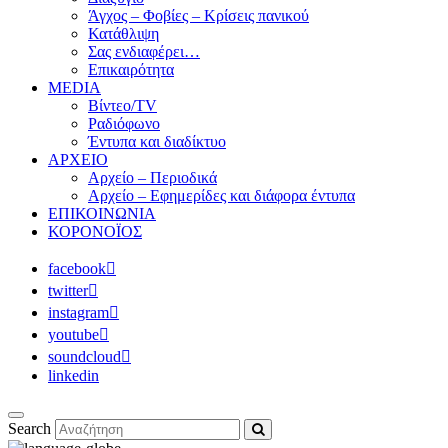
Άγχος – Φοβίες – Κρίσεις πανικού
Κατάθλιψη
Σας ενδιαφέρει…
Επικαιρότητα
MEDIA
Βίντεο/TV
Ραδιόφωνο
Έντυπα και διαδίκτυο
ΑΡΧΕΙΟ
Αρχείο – Περιοδικά
Αρχείο – Εφημερίδες και διάφορα έντυπα
ΕΠΙΚΟΙΝΩΝΙΑ
ΚΟΡΟΝΟΪΟΣ
facebook
twitter
instagram
youtube
soundcloud
linkedin
Search