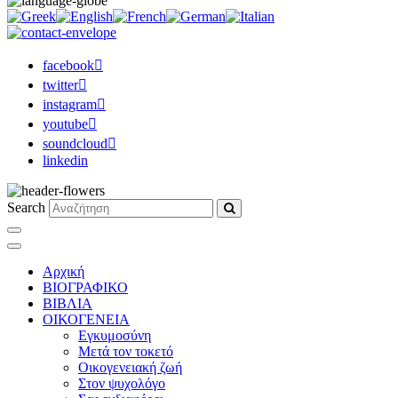
facebook
twitter
instagram
youtube
soundcloud
linkedin
Search
Αρχική
ΒΙΟΓΡΑΦΙΚΟ
ΒΙΒΛΙΑ
ΟΙΚΟΓΕΝΕΙΑ
Εγκυμοσύνη
Μετά τον τοκετό
Οικογενειακή ζωή
Στον ψυχολόγο