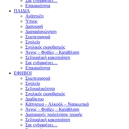
Σας ενδιαφέρει…
Επικαιρότητα
ΠΑΙΔΙΑ
Ανάπτυξη
Ύπνος
Διατροφή
Διαπαιδαγώγηση
Συμπεριφορά
Σχολείο
Σχολικός εκφοβισμός
Άγχος – Φοβίες – Κατάθλιψη
Σεξουαλική κακοποίηση
Σας ενδιαφέρει…
Επικαιρότητα
ΕΦΗΒΟΙ
Συμπεριφορά
Σχολείο
Σεξουαλικότητα
Σχολικός εκφοβισμός
Διαδίκτυο
Κάπνισμα – Αλκοόλ – Ναρκωτικά
Άγχος – Φοβίες – Κατάθλιψη
Διαταραχές πρόσληψης τροφής
Σεξουαλική κακοποίηση
Σας ενδιαφέρει…