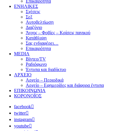
Επικαιρότητα
ΕΝΗΛΙΚΕΣ
Σχέσεις
Σεξ
Αυτοβελτίωση
Διαζύγιο
Άγχος – Φοβίες – Κρίσεις πανικού
Κατάθλιψη
Σας ενδιαφέρει…
Επικαιρότητα
MEDIA
Βίντεο/TV
Ραδιόφωνο
Έντυπα και διαδίκτυο
ΑΡΧΕΙΟ
Αρχείο – Περιοδικά
Αρχείο – Εφημερίδες και διάφορα έντυπα
ΕΠΙΚΟΙΝΩΝΙΑ
ΚΟΡΟΝΟΪΟΣ
facebook
twitter
instagram
youtube