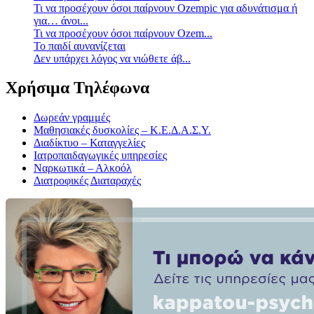
Τι να προσέχουν όσοι παίρνουν Ozempic για αδυνάτισμα ή
για… άνοι...
Τι να προσέχουν όσοι παίρνουν Ozem...
Το παιδί αυνανίζεται
Δεν υπάρχει λόγος να νιώθετε άβ...
Χρήσιμα Τηλέφωνα
Δωρεάν γραμμές
Μαθησιακές δυσκολίες – Κ.Ε.Δ.Α.Σ.Υ.
Διαδίκτυο – Καταγγελίες
Ιατροπαιδαγωγικές υπηρεσίες
Ναρκωτικά – Αλκοόλ
Διατροφικές Διαταραχές