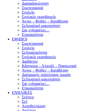
Διαπαιδαγώγηση
Συμπεριφορά
Σχολείο
Σχολικός εκφοβισμός
Άγχος – Φοβίες – Κατάθλιψη
Σεξουαλική κακοποίηση
Σας ενδιαφέρει…
Επικαιρότητα
ΕΦΗΒΟΙ
Συμπεριφορά
Σχολείο
Σεξουαλικότητα
Σχολικός εκφοβισμός
Διαδίκτυο
Κάπνισμα – Αλκοόλ – Ναρκωτικά
Άγχος – Φοβίες – Κατάθλιψη
Διαταραχές πρόσληψης τροφής
Σεξουαλική κακοποίηση
Σας ενδιαφέρει…
Επικαιρότητα
ΕΝΗΛΙΚΕΣ
Σχέσεις
Σεξ
Αυτοβελτίωση
Διαζύγιο