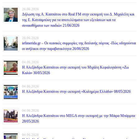
26.06.2026
Δήλωση της Α. Καππάτου στο Real FM στην εκπομπή του Δ. Μιχαλέλη και
της Ε. Κατσαμπέκη για τα αποτελέσματα των εξετάσεων και τα
συναισθήματα των παιδιών 21/06/2026
26.06.2026
iefimerida.gr – Οι νεανικές συμμορίες της διπλανής πόρτας -Πώς οδηγούνται
οι ανήλικοι στην παραβατικότητα 26/06/2026
04.06.2026
H Αλεξάνδρα Καππάτου στην εκπομπή του Μιχάλη Κεφαλογιάννη «Ζω
Καλά» 30/05/2026
04.06.2026
H Αλεξάνδρα Καππάτου στην εκπομπή «Καλημέρα Ελλάδα» 08/05/2026
04.06.2026
H Αλεξάνδρα Καππάτου στο MEGA στην εκπομπή με την Μάιρα Mπάρμπα
28/05/2026
04.06.2026