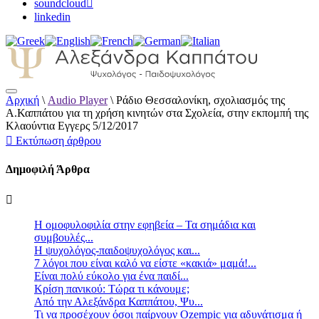
soundcloud
linkedin
Αρχική
\
Audio Player
\
Ράδιο Θεσσαλονίκη, σχολιασμός της
Αλεξάνδρα Καππάτου Ψυχολόγος –
Α.Καππάτου για τη χρήση κινητών στα Σχολεία, στην εκπομπή της
Παιδοψυχολόγος
Κλαούντια Εγγερς 5/12/2017
Εκτύπωση άρθρου
Δημοφιλή Άρθρα
Η ομοφυλοφιλία στην εφηβεία – Τα σημάδια και
συμβουλές...
Η ψυχολόγος-παιδοψυχολόγος και...
7 λόγοι που είναι καλό να είστε «κακιά» μαμά!...
Είναι πολύ εύκολο για ένα παιδί...
Κρίση πανικού: Τώρα τι κάνουμε;
Από την Αλεξάνδρα Καππάτου, Ψυ...
Τι να προσέχουν όσοι παίρνουν Ozempic για αδυνάτισμα ή