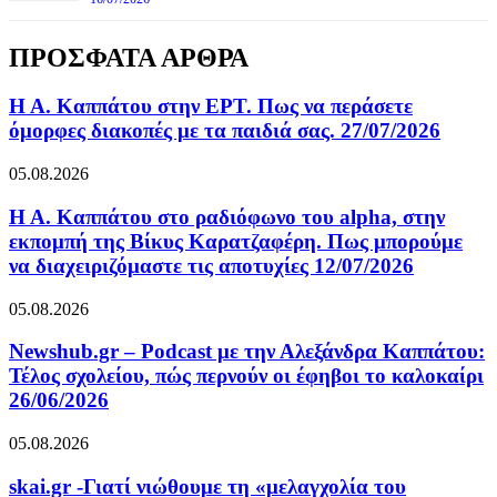
ΠΡΟΣΦΑΤΑ ΑΡΘΡΑ
Η Α. Καππάτου στην ΕΡΤ. Πως να περάσετε
όμορφες διακοπές με τα παιδιά σας. 27/07/2026
05.08.2026
Η Α. Καππάτου στο ραδιόφωνο του alpha, στην
εκπομπή της Βίκυς Καρατζαφέρη. Πως μπορούμε
να διαχειριζόμαστε τις αποτυχίες 12/07/2026
05.08.2026
Newshub.gr – Podcast με την Αλεξάνδρα Καππάτου:
Τέλος σχολείου, πώς περνούν οι έφηβοι το καλοκαίρι
26/06/2026
05.08.2026
skai.gr -Γιατί νιώθουμε τη «μελαγχολία του