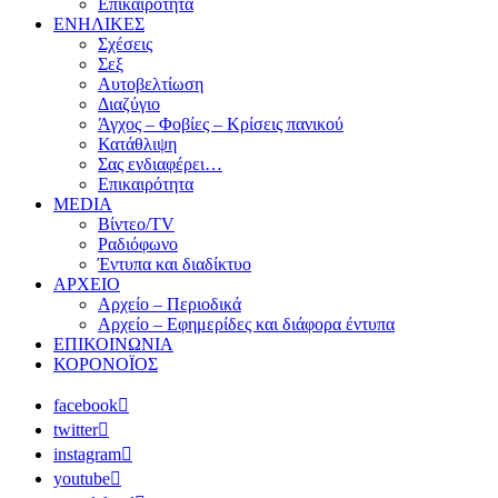
Επικαιρότητα
ΕΝΗΛΙΚΕΣ
Σχέσεις
Σεξ
Αυτοβελτίωση
Διαζύγιο
Άγχος – Φοβίες – Κρίσεις πανικού
Κατάθλιψη
Σας ενδιαφέρει…
Επικαιρότητα
MEDIA
Βίντεο/TV
Ραδιόφωνο
Έντυπα και διαδίκτυο
ΑΡΧΕΙΟ
Αρχείο – Περιοδικά
Αρχείο – Εφημερίδες και διάφορα έντυπα
ΕΠΙΚΟΙΝΩΝΙΑ
ΚΟΡΟΝΟΪΟΣ
facebook
twitter
instagram
youtube