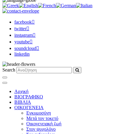
facebook
twitter
instagram
youtube
soundcloud
linkedin
Search
Αρχική
ΒΙΟΓΡΑΦΙΚΟ
ΒΙΒΛΙΑ
ΟΙΚΟΓΕΝΕΙΑ
Εγκυμοσύνη
Μετά τον τοκετό
Οικογενειακή ζωή
Στον ψυχολόγο