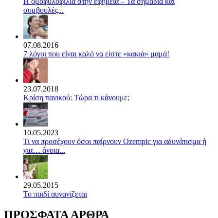
Η ομοφυλοφιλία στην εφηβεία – Τα σημάδια και
συμβουλές...
07.08.2016
7 λόγοι που είναι καλό να είστε «κακιά» μαμά!
23.07.2018
Κρίση πανικού: Τώρα τι κάνουμε;
10.05.2023
Τι να προσέχουν όσοι παίρνουν Ozempic για αδυνάτισμα ή
για… άνοια...
29.05.2015
Το παιδί αυνανίζεται
ΠΡΟΣΦΑΤΑ ΑΡΘΡΑ