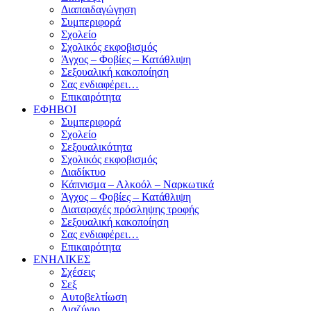
Διαπαιδαγώγηση
Συμπεριφορά
Σχολείο
Σχολικός εκφοβισμός
Άγχος – Φοβίες – Κατάθλιψη
Σεξουαλική κακοποίηση
Σας ενδιαφέρει…
Επικαιρότητα
ΕΦΗΒΟΙ
Συμπεριφορά
Σχολείο
Σεξουαλικότητα
Σχολικός εκφοβισμός
Διαδίκτυο
Κάπνισμα – Αλκοόλ – Ναρκωτικά
Άγχος – Φοβίες – Κατάθλιψη
Διαταραχές πρόσληψης τροφής
Σεξουαλική κακοποίηση
Σας ενδιαφέρει…
Επικαιρότητα
ΕΝΗΛΙΚΕΣ
Σχέσεις
Σεξ
Αυτοβελτίωση
Διαζύγιο