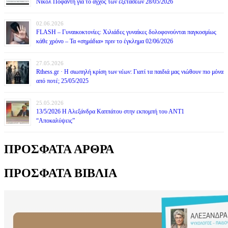
Νικόλ Ποφάντη για το άγχος των εξετάσεων 28/05/2026
02.06.2026
FLASH – Γυναικοκτονίες: Χιλιάδες γυναίκες δολοφονούνται παγκοσμίως
κάθε χρόνο – Τα «σημάδια» πριν το έγκλημα 02/06/2026
27.05.2026
Rthess.gr · Η σιωπηλή κρίση των νέων: Γιατί τα παιδιά μας νιώθουν πιο μόνα
από ποτέ; 25/05/2025
25.05.2026
13/5/2026 Η Αλεξάνδρα Καππάτου στην εκπομπή του ΑΝΤ1
“Αποκαλύψεις”
ΠΡΟΣΦΑΤΑ ΑΡΘΡΑ
ΠΡΟΣΦΑΤΑ ΒΙΒΛΙΑ