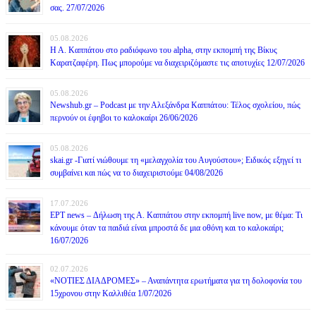
σας. 27/07/2026
05.08.2026
Η Α. Καππάτου στο ραδιόφωνο του alpha, στην εκπομπή της Βίκυς
Καρατζαφέρη. Πως μπορούμε να διαχειριζόμαστε τις αποτυχίες 12/07/2026
05.08.2026
Newshub.gr – Podcast με την Αλεξάνδρα Καππάτου: Τέλος σχολείου, πώς
περνούν οι έφηβοι το καλοκαίρι 26/06/2026
05.08.2026
skai.gr -Γιατί νιώθουμε τη «μελαγχολία του Αυγούστου»; Ειδικός εξηγεί τι
συμβαίνει και πώς να το διαχειριστούμε 04/08/2026
17.07.2026
ΕΡΤ news – Δήλωση της Α. Καππάτου στην εκπομπή live now, με θέμα: Τι
κάνουμε όταν τα παιδιά είναι μπροστά δε μια οθόνη και το καλοκαίρι;
16/07/2026
02.07.2026
«ΝΟΤΙΕΣ ΔΙΑΔΡΟΜΕΣ» – Αναπάντητα ερωτήματα για τη δολοφονία του
15χρονου στην Καλλιθέα 1/07/2026