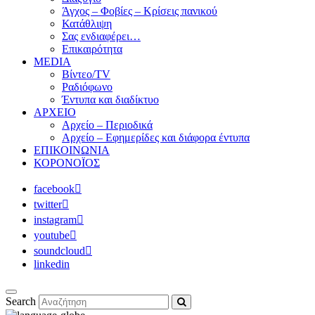
Άγχος – Φοβίες – Κρίσεις πανικού
Κατάθλιψη
Σας ενδιαφέρει…
Επικαιρότητα
MEDIA
Βίντεο/TV
Ραδιόφωνο
Έντυπα και διαδίκτυο
ΑΡΧΕΙΟ
Αρχείο – Περιοδικά
Αρχείο – Εφημερίδες και διάφορα έντυπα
ΕΠΙΚΟΙΝΩΝΙΑ
ΚΟΡΟΝΟΪΟΣ
facebook
twitter
instagram
youtube
soundcloud
linkedin
Search