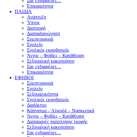
Σας ενδιαφέρει…
Επικαιρότητα
ΠΑΙΔΙΑ
Ανάπτυξη
Ύπνος
Διατροφή
Διαπαιδαγώγηση
Συμπεριφορά
Σχολείο
Σχολικός εκφοβισμός
Άγχος – Φοβίες – Κατάθλιψη
Σεξουαλική κακοποίηση
Σας ενδιαφέρει…
Επικαιρότητα
ΕΦΗΒΟΙ
Συμπεριφορά
Σχολείο
Σεξουαλικότητα
Σχολικός εκφοβισμός
Διαδίκτυο
Κάπνισμα – Αλκοόλ – Ναρκωτικά
Άγχος – Φοβίες – Κατάθλιψη
Διαταραχές πρόσληψης τροφής
Σεξουαλική κακοποίηση
Σας ενδιαφέρει…