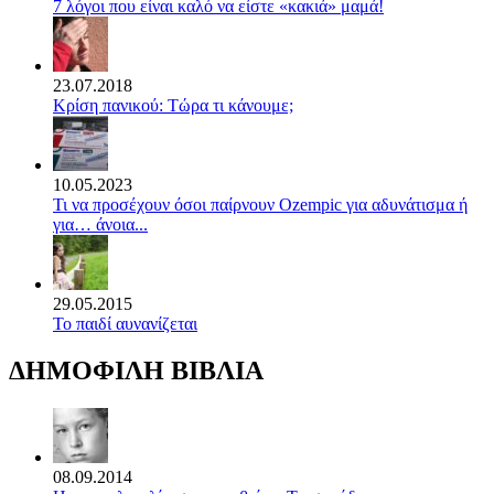
7 λόγοι που είναι καλό να είστε «κακιά» μαμά!
23.07.2018
Κρίση πανικού: Τώρα τι κάνουμε;
10.05.2023
Τι να προσέχουν όσοι παίρνουν Ozempic για αδυνάτισμα ή
για… άνοια...
29.05.2015
Το παιδί αυνανίζεται
ΔΗΜΟΦΙΛΗ ΒΙΒΛΙΑ
08.09.2014