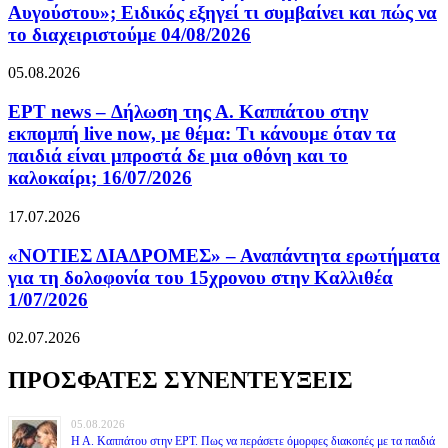
Αυγούστου»; Ειδικός εξηγεί τι συμβαίνει και πώς να
το διαχειριστούμε 04/08/2026
05.08.2026
ΕΡΤ news – Δήλωση της Α. Καππάτου στην
εκπομπή live now, με θέμα: Τι κάνουμε όταν τα
παιδιά είναι μπροστά δε μια οθόνη και το
καλοκαίρι; 16/07/2026
17.07.2026
«ΝΟΤΙΕΣ ΔΙΑΔΡΟΜΕΣ» – Αναπάντητα ερωτήματα
για τη δολοφονία του 15χρονου στην Καλλιθέα
1/07/2026
02.07.2026
ΠΡΟΣΦΑΤΕΣ ΣΥΝΕΝΤΕΥΞΕΙΣ
05.08.2026
Η Α. Καππάτου στην ΕΡΤ. Πως να περάσετε όμορφες διακοπές με τα παιδιά