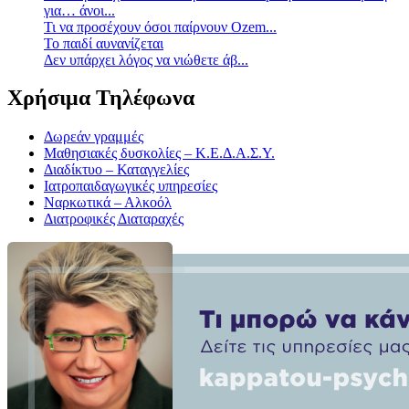
για… άνοι...
Τι να προσέχουν όσοι παίρνουν Ozem...
Το παιδί αυνανίζεται
Δεν υπάρχει λόγος να νιώθετε άβ...
Χρήσιμα Τηλέφωνα
Δωρεάν γραμμές
Μαθησιακές δυσκολίες – Κ.Ε.Δ.Α.Σ.Υ.
Διαδίκτυο – Καταγγελίες
Ιατροπαιδαγωγικές υπηρεσίες
Ναρκωτικά – Αλκοόλ
Διατροφικές Διαταραχές