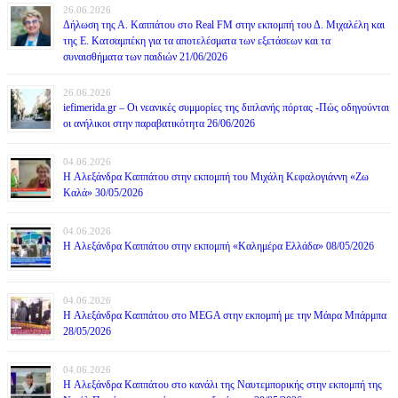
26.06.2026
Δήλωση της Α. Καππάτου στο Real FM στην εκπομπή του Δ. Μιχαλέλη και
της Ε. Κατσαμπέκη για τα αποτελέσματα των εξετάσεων και τα
συναισθήματα των παιδιών 21/06/2026
26.06.2026
iefimerida.gr – Οι νεανικές συμμορίες της διπλανής πόρτας -Πώς οδηγούνται
οι ανήλικοι στην παραβατικότητα 26/06/2026
04.06.2026
H Αλεξάνδρα Καππάτου στην εκπομπή του Μιχάλη Κεφαλογιάννη «Ζω
Καλά» 30/05/2026
04.06.2026
H Αλεξάνδρα Καππάτου στην εκπομπή «Καλημέρα Ελλάδα» 08/05/2026
04.06.2026
H Αλεξάνδρα Καππάτου στο MEGA στην εκπομπή με την Μάιρα Mπάρμπα
28/05/2026
04.06.2026
H Αλεξάνδρα Καππάτου στο κανάλι της Ναυτεμπορικής στην εκπομπή της