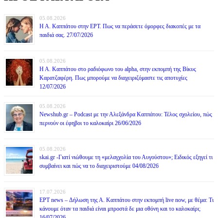
05.08.2026
Η Α. Καππάτου στην ΕΡΤ. Πως να περάσετε όμορφες διακοπές με τα
παιδιά σας. 27/07/2026
05.08.2026
Η Α. Καππάτου στο ραδιόφωνο του alpha, στην εκπομπή της Βίκυς
Καρατζαφέρη. Πως μπορούμε να διαχειριζόμαστε τις αποτυχίες
12/07/2026
05.08.2026
Newshub.gr – Podcast με την Αλεξάνδρα Καππάτου: Τέλος σχολείου, πώς
περνούν οι έφηβοι το καλοκαίρι 26/06/2026
05.08.2026
skai.gr -Γιατί νιώθουμε τη «μελαγχολία του Αυγούστου»; Ειδικός εξηγεί τι
συμβαίνει και πώς να το διαχειριστούμε 04/08/2026
17.07.2026
ΕΡΤ news – Δήλωση της Α. Καππάτου στην εκπομπή live now, με θέμα: Τι
κάνουμε όταν τα παιδιά είναι μπροστά δε μια οθόνη και το καλοκαίρι;
16/07/2026