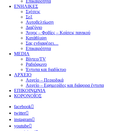
Επικαιρότητα
ΕΝΗΛΙΚΕΣ
Σχέσεις
Σεξ
Αυτοβελτίωση
Διαζύγιο
Άγχος – Φοβίες – Κρίσεις πανικού
Κατάθλιψη
Σας ενδιαφέρει…
Επικαιρότητα
MEDIA
Βίντεο/TV
Ραδιόφωνο
Έντυπα και διαδίκτυο
ΑΡΧΕΙΟ
Αρχείο – Περιοδικά
Αρχείο – Εφημερίδες και διάφορα έντυπα
ΕΠΙΚΟΙΝΩΝΙΑ
ΚΟΡΟΝΟΪΟΣ
facebook
twitter
instagram
youtube