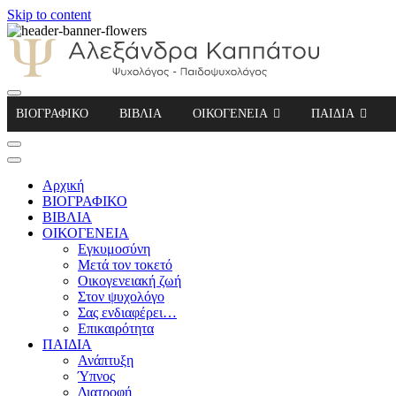
Skip to content
Αλεξάνδρα Καππάτου Ψυχολόγος – Παιδοψ
ΒΙΟΓΡΑΦΙΚΟ
ΒΙΒΛΙΑ
ΟΙΚΟΓΕΝΕΙΑ
ΠΑΙΔΙΑ
Αρχική
ΒΙΟΓΡΑΦΙΚΟ
ΒΙΒΛΙΑ
ΟΙΚΟΓΕΝΕΙΑ
Εγκυμοσύνη
Μετά τον τοκετό
Οικογενειακή ζωή
Στον ψυχολόγο
Σας ενδιαφέρει…
Επικαιρότητα
ΠΑΙΔΙΑ
Ανάπτυξη
Ύπνος
Διατροφή