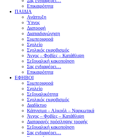
Σας ενδιαφέρει…
Επικαιρότητα
ΠΑΙΔΙΑ
Ανάπτυξη
Ύπνος
Διατροφή
Διαπαιδαγώγηση
Συμπεριφορά
Σχολείο
Σχολικός εκφοβισμός
Άγχος – Φοβίες – Κατάθλιψη
Σεξουαλική κακοποίηση
Σας ενδιαφέρει…
Επικαιρότητα
ΕΦΗΒΟΙ
Συμπεριφορά
Σχολείο
Σεξουαλικότητα
Σχολικός εκφοβισμός
Διαδίκτυο
Κάπνισμα – Αλκοόλ – Ναρκωτικά
Άγχος – Φοβίες – Κατάθλιψη
Διαταραχές πρόσληψης τροφής
Σεξουαλική κακοποίηση
Σας ενδιαφέρει…