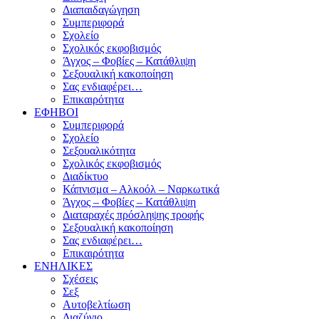
Διαπαιδαγώγηση
Συμπεριφορά
Σχολείο
Σχολικός εκφοβισμός
Άγχος – Φοβίες – Κατάθλιψη
Σεξουαλική κακοποίηση
Σας ενδιαφέρει…
Επικαιρότητα
ΕΦΗΒΟΙ
Συμπεριφορά
Σχολείο
Σεξουαλικότητα
Σχολικός εκφοβισμός
Διαδίκτυο
Κάπνισμα – Αλκοόλ – Ναρκωτικά
Άγχος – Φοβίες – Κατάθλιψη
Διαταραχές πρόσληψης τροφής
Σεξουαλική κακοποίηση
Σας ενδιαφέρει…
Επικαιρότητα
ΕΝΗΛΙΚΕΣ
Σχέσεις
Σεξ
Αυτοβελτίωση
Διαζύγιο