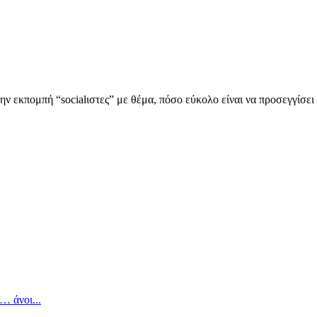
 εκπομπή “socialιστες” με θέμα, πόσο εύκολο είναι να προσεγγίσει έ
υχολόγος
… άνοι...