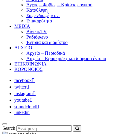
Άγχος – Φοβίες – Κρίσεις πανικού
Κατάθλιψη
Σας ενδιαφέρει…
Επικαιρότητα
MEDIA
Βίντεο/TV
Ραδιόφωνο
Έντυπα και διαδίκτυο
ΑΡΧΕΙΟ
Αρχείο – Περιοδικά
Αρχείο – Εφημερίδες και διάφορα έντυπα
ΕΠΙΚΟΙΝΩΝΙΑ
ΚΟΡΟΝΟΪΟΣ
facebook
twitter
instagram
youtube
soundcloud
linkedin
Search