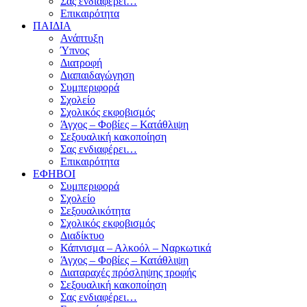
Σας ενδιαφέρει…
Επικαιρότητα
ΠΑΙΔΙΑ
Ανάπτυξη
Ύπνος
Διατροφή
Διαπαιδαγώγηση
Συμπεριφορά
Σχολείο
Σχολικός εκφοβισμός
Άγχος – Φοβίες – Κατάθλιψη
Σεξουαλική κακοποίηση
Σας ενδιαφέρει…
Επικαιρότητα
ΕΦΗΒΟΙ
Συμπεριφορά
Σχολείο
Σεξουαλικότητα
Σχολικός εκφοβισμός
Διαδίκτυο
Κάπνισμα – Αλκοόλ – Ναρκωτικά
Άγχος – Φοβίες – Κατάθλιψη
Διαταραχές πρόσληψης τροφής
Σεξουαλική κακοποίηση
Σας ενδιαφέρει…