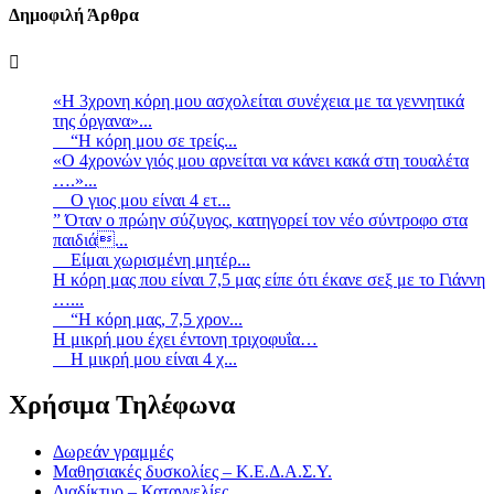
Δημοφιλή Άρθρα
«Η 3χρονη κόρη μου ασχολείται συνέχεια με τα γεννητικά
της όργανα»...
“Η κόρη μου σε τρείς...
«Ο 4χρονών γιός μου αρνείται να κάνει κακά στη τουαλέτα
….»...
Ο γιος μου είναι 4 ετ...
” Όταν ο πρώην σύζυγος, κατηγορεί τον νέο σύντροφο στα
παιδιά...
Είμαι χωρισμένη μητέρ...
Η κόρη μας που είναι 7,5 μας είπε ότι έκανε σεξ με το Γιάννη
…...
“Η κόρη μας, 7,5 χρον...
Η μικρή μου έχει έντονη τριχοφυΐα…
Η μικρή μου είναι 4 χ...
Χρήσιμα Τηλέφωνα
Δωρεάν γραμμές
Μαθησιακές δυσκολίες – Κ.Ε.Δ.Α.Σ.Υ.
Διαδίκτυο – Καταγγελίες