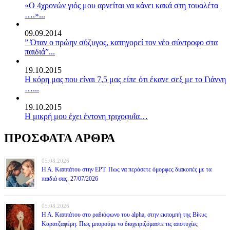
«Ο 4χρονών γιός μου αρνείται να κάνει κακά στη τουαλέτα
….»...
09.09.2014
” Όταν ο πρώην σύζυγος, κατηγορεί τον νέο σύντροφο στα
παιδιά”...
19.10.2015
Η κόρη μας που είναι 7,5 μας είπε ότι έκανε σεξ με το Γιάννη
…...
19.10.2015
Η μικρή μου έχει έντονη τριχοφυΐα…
ΠΡΟΣΦΑΤΑ ΑΡΘΡΑ
05.08.2026
Η Α. Καππάτου στην ΕΡΤ. Πως να περάσετε όμορφες διακοπές με τα
παιδιά σας. 27/07/2026
05.08.2026
Η Α. Καππάτου στο ραδιόφωνο του alpha, στην εκπομπή της Βίκυς
Καρατζαφέρη. Πως μπορούμε να διαχειριζόμαστε τις αποτυχίες