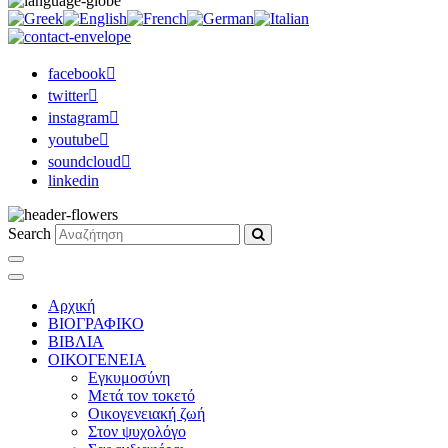
facebook
twitter
instagram
youtube
soundcloud
linkedin
Search
Αρχική
ΒΙΟΓΡΑΦΙΚΟ
ΒΙΒΛΙΑ
ΟΙΚΟΓΕΝΕΙΑ
Εγκυμοσύνη
Μετά τον τοκετό
Οικογενειακή ζωή
Στον ψυχολόγο