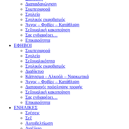
Διαπαιδαγώγηση
Συμπεριφορά
Σχολείο
Σχολικός εκφοβισμός
Άγχος – Φοβίες – Κατάθλιψη
Σεξουαλική κακοποίηση
Σας ενδιαφέρει…
Επικαιρότητα
ΕΦΗΒΟΙ
Συμπεριφορά
Σχολείο
Σεξουαλικότητα
Σχολικός εκφοβισμός
Διαδίκτυο
Κάπνισμα – Αλκοόλ – Ναρκωτικά
Άγχος – Φοβίες – Κατάθλιψη
Διαταραχές πρόσληψης τροφής
Σεξουαλική κακοποίηση
Σας ενδιαφέρει…
Επικαιρότητα
ΕΝΗΛΙΚΕΣ
Σχέσεις
Σεξ
Αυτοβελτίωση
Διαζύγιο