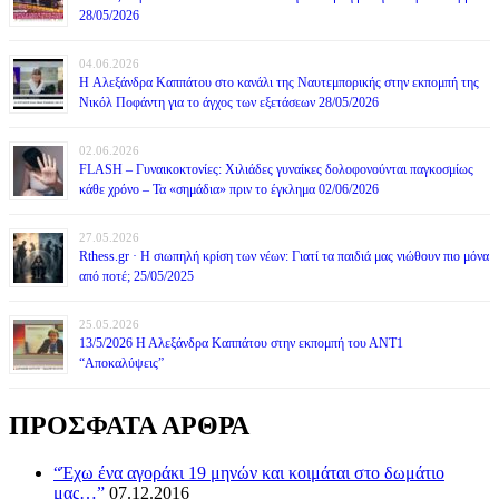
28/05/2026
04.06.2026
H Αλεξάνδρα Καππάτου στο κανάλι της Ναυτεμπορικής στην εκπομπή της
Νικόλ Ποφάντη για το άγχος των εξετάσεων 28/05/2026
02.06.2026
FLASH – Γυναικοκτονίες: Χιλιάδες γυναίκες δολοφονούνται παγκοσμίως
κάθε χρόνο – Τα «σημάδια» πριν το έγκλημα 02/06/2026
27.05.2026
Rthess.gr · Η σιωπηλή κρίση των νέων: Γιατί τα παιδιά μας νιώθουν πιο μόνα
από ποτέ; 25/05/2025
25.05.2026
13/5/2026 Η Αλεξάνδρα Καππάτου στην εκπομπή του ΑΝΤ1
“Αποκαλύψεις”
ΠΡΟΣΦΑΤΑ ΑΡΘΡΑ
“Έχω ένα αγοράκι 19 μηνών και κοιμάται στο δωμάτιο
μας…”
07.12.2016