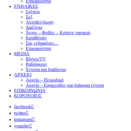
Επικαιρότητα
ΕΝΗΛΙΚΕΣ
Σχέσεις
Σεξ
Αυτοβελτίωση
Διαζύγιο
Άγχος – Φοβίες – Κρίσεις πανικού
Κατάθλιψη
Σας ενδιαφέρει…
Επικαιρότητα
MEDIA
Βίντεο/TV
Ραδιόφωνο
Έντυπα και διαδίκτυο
ΑΡΧΕΙΟ
Αρχείο – Περιοδικά
Αρχείο – Εφημερίδες και διάφορα έντυπα
ΕΠΙΚΟΙΝΩΝΙΑ
ΚΟΡΟΝΟΪΟΣ
facebook
twitter
instagram
youtube