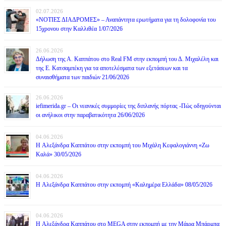
02.07.2026
«ΝΟΤΙΕΣ ΔΙΑΔΡΟΜΕΣ» – Αναπάντητα ερωτήματα για τη δολοφονία του
15χρονου στην Καλλιθέα 1/07/2026
26.06.2026
Δήλωση της Α. Καππάτου στο Real FM στην εκπομπή του Δ. Μιχαλέλη και
της Ε. Κατσαμπέκη για τα αποτελέσματα των εξετάσεων και τα
συναισθήματα των παιδιών 21/06/2026
26.06.2026
iefimerida.gr – Οι νεανικές συμμορίες της διπλανής πόρτας -Πώς οδηγούνται
οι ανήλικοι στην παραβατικότητα 26/06/2026
04.06.2026
H Αλεξάνδρα Καππάτου στην εκπομπή του Μιχάλη Κεφαλογιάννη «Ζω
Καλά» 30/05/2026
04.06.2026
H Αλεξάνδρα Καππάτου στην εκπομπή «Καλημέρα Ελλάδα» 08/05/2026
04.06.2026
H Αλεξάνδρα Καππάτου στο MEGA στην εκπομπή με την Μάιρα Mπάρμπα