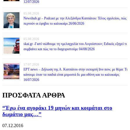
12/07/2026
05.08.2026
Newshub.gr – Podcast με την Αλεξάνδρα Καππάτου: Τέλος σχολείου, πώς
περνούν οι έφηβοι το καλοκαίρι 26/06/2026
05.08.2026
skai.gr -Γιατί νιώθουμε τη «μελαγχολία του Αυγούστου»; Ειδικός εξηγεί τι
συμβαίνει και πώς να το διαχειριστούμε 04/08/2026
17.07.2026
ΕΡΤ news – Δήλωση της Α. Καππάτου στην εκπομπή live now, με θέμα: Τι
κάνουμε όταν τα παιδιά είναι μπροστά δε μια οθόνη και το καλοκαίρι;
16/07/2026
ΠΡΟΣΦΑΤΑ ΑΡΘΡΑ
“Έχω ένα αγοράκι 19 μηνών και κοιμάται στο
δωμάτιο μας…”
07.12.2016