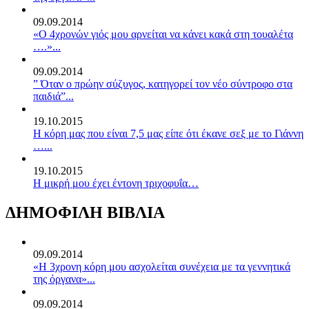
09.09.2014
«Ο 4χρονών γιός μου αρνείται να κάνει κακά στη τουαλέτα
….»...
09.09.2014
” Όταν ο πρώην σύζυγος, κατηγορεί τον νέο σύντροφο στα
παιδιά”...
19.10.2015
Η κόρη μας που είναι 7,5 μας είπε ότι έκανε σεξ με το Γιάννη
…...
19.10.2015
Η μικρή μου έχει έντονη τριχοφυΐα…
ΔΗΜΟΦΙΛΗ ΒΙΒΛΙΑ
09.09.2014
«Η 3χρονη κόρη μου ασχολείται συνέχεια με τα γεννητικά
της όργανα»...
09.09.2014