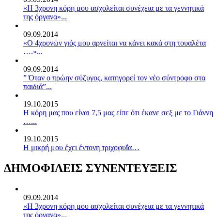
«Η 3χρονη κόρη μου ασχολείται συνέχεια με τα γεννητικά
της όργανα»...
09.09.2014
«Ο 4χρονών γιός μου αρνείται να κάνει κακά στη τουαλέτα
….»...
09.09.2014
” Όταν ο πρώην σύζυγος, κατηγορεί τον νέο σύντροφο στα
παιδιά”...
19.10.2015
Η κόρη μας που είναι 7,5 μας είπε ότι έκανε σεξ με το Γιάννη
…...
19.10.2015
Η μικρή μου έχει έντονη τριχοφυΐα…
ΔΗΜΟΦΙΛΕΙΣ ΣΥΝΕΝΤΕΥΞΕΙΣ
09.09.2014
«Η 3χρονη κόρη μου ασχολείται συνέχεια με τα γεννητικά
της όργανα»...