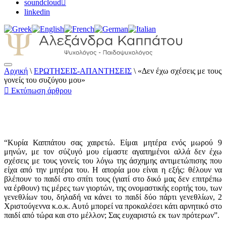
soundcloud
linkedin
Αρχική
\
ΕΡΩΤΗΣΕΙΣ-ΑΠΑΝΤΗΣΕΙΣ
\
«Δεν έχω σχέσεις με τους
Αλεξάνδρα Καππάτου Ψυχολόγος –
γονείς του συζύγου μου»
Παιδοψυχολόγος
Εκτύπωση άρθρου
“Κυρία Καππάτου σας χαιρετώ. Είμαι μητέρα ενός μωρού 9
μηνών, με τον σύζυγό μου είμαστε αγαπημένοι αλλά δεν έχω
σχέσεις με τους γονείς του λόγω της άσχημης αντιμετώπισης που
είχα από την μητέρα του. Η απορία μου είναι η εξής: θέλουν να
βλέπουν το παιδί στο σπίτι τους (γιατί στο δικό μας δεν επιτρέπω
να έρθουν) τις μέρες των γιορτών, της ονομαστικής εορτής του, των
γενεθλίων του, δηλαδή να κάνει το παιδί δύο πάρτι γενεθλίων, 2
Χριστούγεννα κ.ο.κ. Αυτό μπορεί να προκαλέσει κάτι αρνητικό στο
παιδί από τώρα και στο μέλλον; Σας ευχαριστώ εκ των πρότερων”.