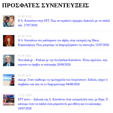
ΠΡΟΣΦΑΤΕΣ ΣΥΝΕΝΤΕΥΞΕΙΣ
05.08.2026
Η Α. Καππάτου στην ΕΡΤ. Πως να περάσετε όμορφες διακοπές με τα παιδιά
σας. 27/07/2026
05.08.2026
Η Α. Καππάτου στο ραδιόφωνο του alpha, στην εκπομπή της Βίκυς
Καρατζαφέρη. Πως μπορούμε να διαχειριζόμαστε τις αποτυχίες 12/07/2026
05.08.2026
Newshub.gr – Podcast με την Αλεξάνδρα Καππάτου: Τέλος σχολείου, πώς
περνούν οι έφηβοι το καλοκαίρι 26/06/2026
05.08.2026
skai.gr -Γιατί νιώθουμε τη «μελαγχολία του Αυγούστου»; Ειδικός εξηγεί τι
συμβαίνει και πώς να το διαχειριστούμε 04/08/2026
17.07.2026
ΕΡΤ news – Δήλωση της Α. Καππάτου στην εκπομπή live now, με θέμα: Τι
κάνουμε όταν τα παιδιά είναι μπροστά δε μια οθόνη και το καλοκαίρι;
16/07/2026