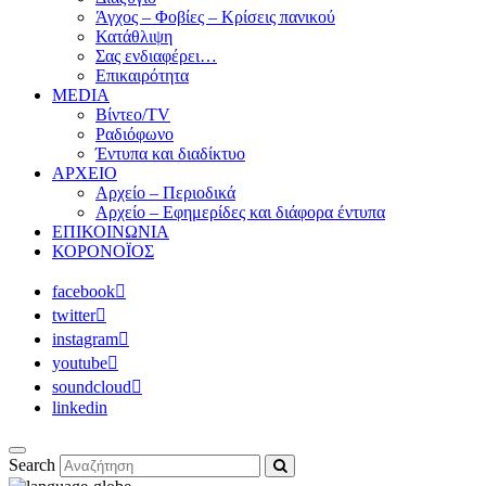
Άγχος – Φοβίες – Κρίσεις πανικού
Κατάθλιψη
Σας ενδιαφέρει…
Επικαιρότητα
MEDIA
Βίντεο/TV
Ραδιόφωνο
Έντυπα και διαδίκτυο
ΑΡΧΕΙΟ
Αρχείο – Περιοδικά
Αρχείο – Εφημερίδες και διάφορα έντυπα
ΕΠΙΚΟΙΝΩΝΙΑ
ΚΟΡΟΝΟΪΟΣ
facebook
twitter
instagram
youtube
soundcloud
linkedin
Search