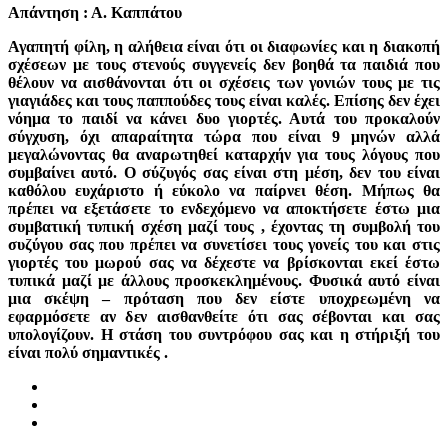
Απάντηση : Α. Καππάτου
Αγαπητή φίλη, η αλήθεια είναι ότι οι διαφωνίες και η διακοπή
σχέσεων με τους στενούς συγγενείς δεν βοηθά τα παιδιά που
θέλουν να αισθάνονται ότι οι σχέσεις των γονιών τους με τις
γιαγιάδες και τους παππούδες τους είναι καλές. Επίσης δεν έχει
νόημα το παιδί να κάνει δυο γιορτές. Αυτά του προκαλούν
σύγχυση, όχι απαραίτητα τώρα που είναι 9 μηνών αλλά
μεγαλώνοντας θα αναρωτηθεί καταρχήν για τους λόγους που
συμβαίνει αυτό. Ο σύζυγός σας είναι στη μέση, δεν του είναι
καθόλου ευχάριστο ή εύκολο να παίρνει θέση. Μήπως θα
πρέπει να εξετάσετε το ενδεχόμενο να αποκτήσετε έστω μια
συμβατική τυπική σχέση μαζί τους , έχοντας τη συμβολή του
συζύγου σας που πρέπει να συνετίσει τους γονείς του και στις
γιορτές του μωρού σας να δέχεστε να βρίσκονται εκεί έστω
τυπικά μαζί με άλλους προσκεκλημένους. Φυσικά αυτό είναι
μια σκέψη – πρόταση που δεν είστε υποχρεωμένη να
εφαρμόσετε αν δεν αισθανθείτε ότι σας σέβονται και σας
υπολογίζουν. Η στάση του συντρόφου σας και η στήριξή του
είναι πολύ σημαντικές .