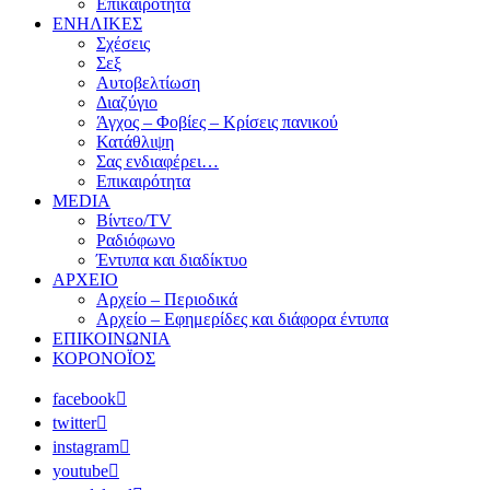
Επικαιρότητα
ΕΝΗΛΙΚΕΣ
Σχέσεις
Σεξ
Αυτοβελτίωση
Διαζύγιο
Άγχος – Φοβίες – Κρίσεις πανικού
Κατάθλιψη
Σας ενδιαφέρει…
Επικαιρότητα
MEDIA
Βίντεο/TV
Ραδιόφωνο
Έντυπα και διαδίκτυο
ΑΡΧΕΙΟ
Αρχείο – Περιοδικά
Αρχείο – Εφημερίδες και διάφορα έντυπα
ΕΠΙΚΟΙΝΩΝΙΑ
ΚΟΡΟΝΟΪΟΣ
facebook
twitter
instagram
youtube