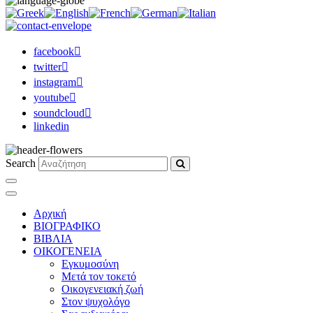
facebook
twitter
instagram
youtube
soundcloud
linkedin
Search
Αρχική
ΒΙΟΓΡΑΦΙΚΟ
ΒΙΒΛΙΑ
ΟΙΚΟΓΕΝΕΙΑ
Εγκυμοσύνη
Μετά τον τοκετό
Οικογενειακή ζωή
Στον ψυχολόγο