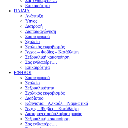
Σας ενδιαφέρει…
Επικαιρότητα
ΠΑΙΔΙΑ
Ανάπτυξη
Ύπνος
Διατροφή
Διαπαιδαγώγηση
Συμπεριφορά
Σχολείο
Σχολικός εκφοβισμός
Άγχος – Φοβίες – Κατάθλιψη
Σεξουαλική κακοποίηση
Σας ενδιαφέρει…
Επικαιρότητα
ΕΦΗΒΟΙ
Συμπεριφορά
Σχολείο
Σεξουαλικότητα
Σχολικός εκφοβισμός
Διαδίκτυο
Κάπνισμα – Αλκοόλ – Ναρκωτικά
Άγχος – Φοβίες – Κατάθλιψη
Διαταραχές πρόσληψης τροφής
Σεξουαλική κακοποίηση
Σας ενδιαφέρει…