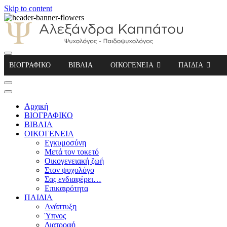
Skip to content
Αλεξάνδρα Καππάτου Ψυχολόγος – Παιδοψ
ΒΙΟΓΡΑΦΙΚΟ
ΒΙΒΛΙΑ
ΟΙΚΟΓΕΝΕΙΑ
ΠΑΙΔΙΑ
Αρχική
ΒΙΟΓΡΑΦΙΚΟ
ΒΙΒΛΙΑ
ΟΙΚΟΓΕΝΕΙΑ
Εγκυμοσύνη
Μετά τον τοκετό
Οικογενειακή ζωή
Στον ψυχολόγο
Σας ενδιαφέρει…
Επικαιρότητα
ΠΑΙΔΙΑ
Ανάπτυξη
Ύπνος
Διατροφή