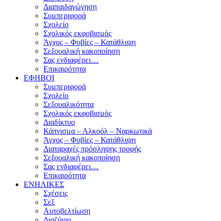
Διαπαιδαγώγηση
Συμπεριφορά
Σχολείο
Σχολικός εκφοβισμός
Άγχος – Φοβίες – Κατάθλιψη
Σεξουαλική κακοποίηση
Σας ενδιαφέρει…
Επικαιρότητα
ΕΦΗΒΟΙ
Συμπεριφορά
Σχολείο
Σεξουαλικότητα
Σχολικός εκφοβισμός
Διαδίκτυο
Κάπνισμα – Αλκοόλ – Ναρκωτικά
Άγχος – Φοβίες – Κατάθλιψη
Διαταραχές πρόσληψης τροφής
Σεξουαλική κακοποίηση
Σας ενδιαφέρει…
Επικαιρότητα
ΕΝΗΛΙΚΕΣ
Σχέσεις
Σεξ
Αυτοβελτίωση
Διαζύγιο