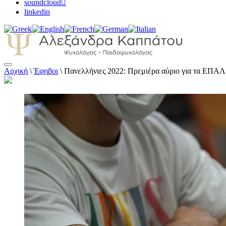
soundcloud
linkedin
Αρχική
\
Έφηβοι
\
Πανελλήνιες 2022: Πρεμιέρα αύριο για τα ΕΠΑΛ 
Αλεξάνδρα Καππάτου Ψυχολόγος – Παιδοψ