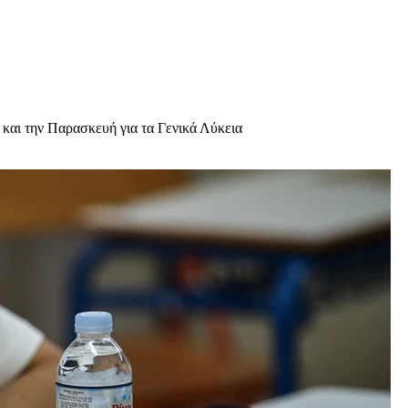
και την Παρασκευή για τα Γενικά Λύκεια
υχολόγος