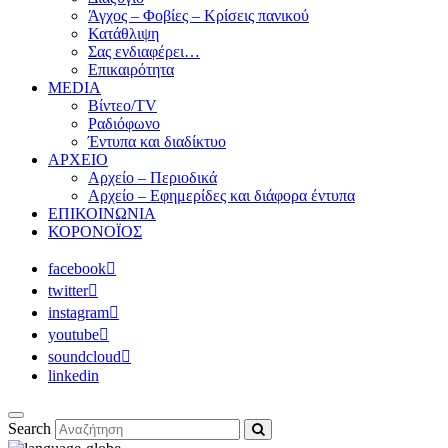
Άγχος – Φοβίες – Κρίσεις πανικού
Κατάθλιψη
Σας ενδιαφέρει…
Επικαιρότητα
MEDIA
Βίντεο/TV
Ραδιόφωνο
Έντυπα και διαδίκτυο
ΑΡΧΕΙΟ
Αρχείο – Περιοδικά
Αρχείο – Εφημερίδες και διάφορα έντυπα
ΕΠΙΚΟΙΝΩΝΙΑ
ΚΟΡΟΝΟΪΟΣ
facebook
twitter
instagram
youtube
soundcloud
linkedin
Search