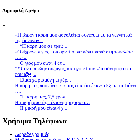
Δημοφιλή Άρθρα
«Η 3χρονη κόρη μου ασχολείται συνέχεια με τα γεννητικά
της όργανα»...
“Η κόρη μου σε τρείς...
«Ο 4χρονών γιός μου αρνείται να κάνει κακά στη τουαλέτα
….»...
Ο γιος μου είναι 4 ετ...
” Όταν ο πρώην σύζυγος, κατηγορεί τον νέο σύντροφο στα
παιδιά...
Είμαι χωρισμένη μητέρ...
Η κόρη μας που είναι 7,5 μας είπε ότι έκανε σεξ με το Γιάννη
…...
“Η κόρη μας, 7,5 χρον...
Η μικρή μου έχει έντονη τριχοφυΐα…
Η μικρή μου είναι 4 χ...
Χρήσιμα Τηλέφωνα
Δωρεάν γραμμές
Μαθησιακές δυσκολίες – Κ.Ε.Δ.Α.Σ.Υ.