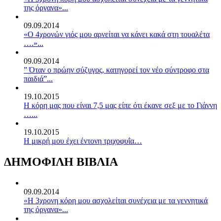
της όργανα»...
09.09.2014
«Ο 4χρονών γιός μου αρνείται να κάνει κακά στη τουαλέτα
….»...
09.09.2014
” Όταν ο πρώην σύζυγος, κατηγορεί τον νέο σύντροφο στα
παιδιά”...
19.10.2015
Η κόρη μας που είναι 7,5 μας είπε ότι έκανε σεξ με το Γιάννη
…...
19.10.2015
Η μικρή μου έχει έντονη τριχοφυΐα…
ΔΗΜΟΦΙΛΗ ΒΙΒΛΙΑ
09.09.2014
«Η 3χρονη κόρη μου ασχολείται συνέχεια με τα γεννητικά
της όργανα»...