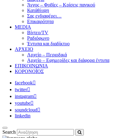
Άγχος – Φοβίες – Κρίσεις πανικού
Κατάθλιψη
Σας ενδιαφέρει…
Επικαιρότητα
MEDIA
Βίντεο/TV
Ραδιόφωνο
Έντυπα και διαδίκτυο
ΑΡΧΕΙΟ
Αρχείο – Περιοδικά
Αρχείο – Εφημερίδες και διάφορα έντυπα
ΕΠΙΚΟΙΝΩΝΙΑ
ΚΟΡΟΝΟΪΟΣ
facebook
twitter
instagram
youtube
soundcloud
linkedin
Search