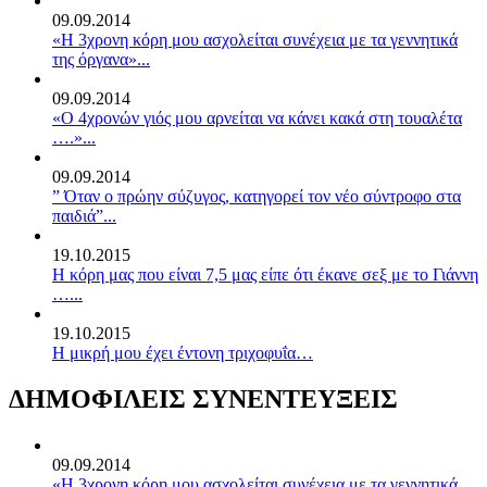
09.09.2014
«Η 3χρονη κόρη μου ασχολείται συνέχεια με τα γεννητικά
της όργανα»...
09.09.2014
«Ο 4χρονών γιός μου αρνείται να κάνει κακά στη τουαλέτα
….»...
09.09.2014
” Όταν ο πρώην σύζυγος, κατηγορεί τον νέο σύντροφο στα
παιδιά”...
19.10.2015
Η κόρη μας που είναι 7,5 μας είπε ότι έκανε σεξ με το Γιάννη
…...
19.10.2015
Η μικρή μου έχει έντονη τριχοφυΐα…
ΔΗΜΟΦΙΛΕΙΣ ΣΥΝΕΝΤΕΥΞΕΙΣ
09.09.2014
«Η 3χρονη κόρη μου ασχολείται συνέχεια με τα γεννητικά