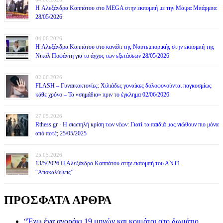
H Αλεξάνδρα Καππάτου στο MEGA στην εκπομπή με την Μάιρα Mπάρμπα
28/05/2026
04.06.2026
H Αλεξάνδρα Καππάτου στο κανάλι της Ναυτεμπορικής στην εκπομπή της
Νικόλ Ποφάντη για το άγχος των εξετάσεων 28/05/2026
02.06.2026
FLASH – Γυναικοκτονίες: Χιλιάδες γυναίκες δολοφονούνται παγκοσμίως
κάθε χρόνο – Τα «σημάδια» πριν το έγκλημα 02/06/2026
27.05.2026
Rthess.gr · Η σιωπηλή κρίση των νέων: Γιατί τα παιδιά μας νιώθουν πιο μόνα
από ποτέ; 25/05/2025
25.05.2026
13/5/2026 Η Αλεξάνδρα Καππάτου στην εκπομπή του ΑΝΤ1
“Αποκαλύψεις”
ΠΡΟΣΦΑΤΑ ΑΡΘΡΑ
“Έχω ένα αγοράκι 19 μηνών και κοιμάται στο δωμάτιο