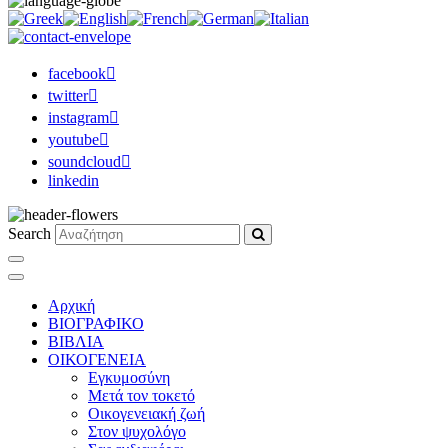
facebook
twitter
instagram
youtube
soundcloud
linkedin
Search
Αρχική
ΒΙΟΓΡΑΦΙΚΟ
ΒΙΒΛΙΑ
ΟΙΚΟΓΕΝΕΙΑ
Εγκυμοσύνη
Μετά τον τοκετό
Οικογενειακή ζωή
Στον ψυχολόγο