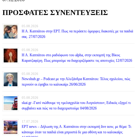
ΠΡΟΣΦΑΤΕΣ ΣΥΝΕΝΤΕΥΞΕΙΣ
05.08.2026
Η Α. Καππάτου στην ΕΡΤ. Πως να περάσετε όμορφες διακοπές με τα παιδιά
σας. 27/07/2026
05.08.2026
Η Α. Καππάτου στο ραδιόφωνο του alpha, στην εκπομπή της Βίκυς
Καρατζαφέρη. Πως μπορούμε να διαχειριζόμαστε τις αποτυχίες 12/07/2026
05.08.2026
Newshub.gr – Podcast με την Αλεξάνδρα Καππάτου: Τέλος σχολείου, πώς
περνούν οι έφηβοι το καλοκαίρι 26/06/2026
05.08.2026
skai.gr -Γιατί νιώθουμε τη «μελαγχολία του Αυγούστου»; Ειδικός εξηγεί τι
συμβαίνει και πώς να το διαχειριστούμε 04/08/2026
17.07.2026
ΕΡΤ news – Δήλωση της Α. Καππάτου στην εκπομπή live now, με θέμα: Τι
κάνουμε όταν τα παιδιά είναι μπροστά δε μια οθόνη και το καλοκαίρι;