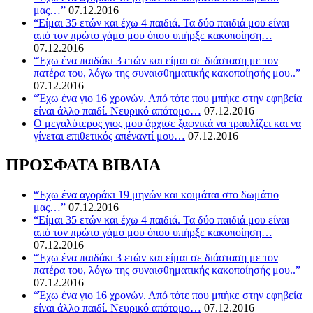
μας…”
07.12.2016
“Είμαι 35 ετών και έχω 4 παιδιά. Τα δύο παιδιά μου είναι
από τον πρώτο γάμο μου όπου υπήρξε κακοποίηση…
07.12.2016
“Έχω ένα παιδάκι 3 ετών και είμαι σε διάσταση με τον
πατέρα του, λόγω της συναισθηματικής κακοποίησής μου..”
07.12.2016
“Έχω ένα γιο 16 χρονών. Από τότε που μπήκε στην εφηβεία
είναι άλλο παιδί. Νευρικό απότομο…
07.12.2016
O μεγαλύτερος γιος μου άρχισε ξαφνικά να τραυλίζει και να
γίνεται επιθετικός απέναντί μου…
07.12.2016
ΠΡΟΣΦΑΤΑ ΒΙΒΛΙΑ
“Έχω ένα αγοράκι 19 μηνών και κοιμάται στο δωμάτιο
μας…”
07.12.2016
“Είμαι 35 ετών και έχω 4 παιδιά. Τα δύο παιδιά μου είναι
από τον πρώτο γάμο μου όπου υπήρξε κακοποίηση…
07.12.2016
“Έχω ένα παιδάκι 3 ετών και είμαι σε διάσταση με τον
πατέρα του, λόγω της συναισθηματικής κακοποίησής μου..”
07.12.2016
“Έχω ένα γιο 16 χρονών. Από τότε που μπήκε στην εφηβεία
είναι άλλο παιδί. Νευρικό απότομο…
07.12.2016