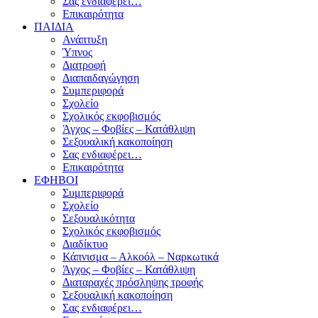
Σας ενδιαφέρει…
Επικαιρότητα
ΠΑΙΔΙΑ
Ανάπτυξη
Ύπνος
Διατροφή
Διαπαιδαγώγηση
Συμπεριφορά
Σχολείο
Σχολικός εκφοβισμός
Άγχος – Φοβίες – Κατάθλιψη
Σεξουαλική κακοποίηση
Σας ενδιαφέρει…
Επικαιρότητα
ΕΦΗΒΟΙ
Συμπεριφορά
Σχολείο
Σεξουαλικότητα
Σχολικός εκφοβισμός
Διαδίκτυο
Κάπνισμα – Αλκοόλ – Ναρκωτικά
Άγχος – Φοβίες – Κατάθλιψη
Διαταραχές πρόσληψης τροφής
Σεξουαλική κακοποίηση
Σας ενδιαφέρει…