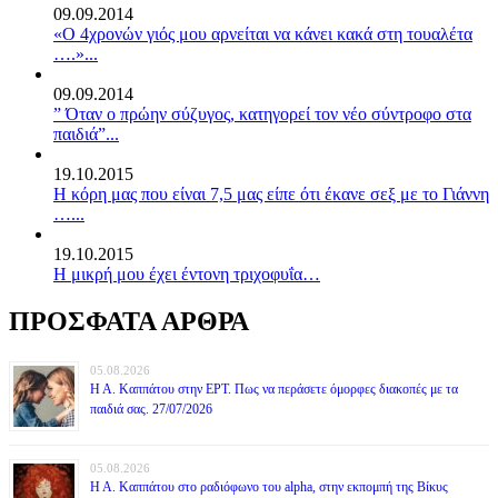
09.09.2014
«Ο 4χρονών γιός μου αρνείται να κάνει κακά στη τουαλέτα
….»...
09.09.2014
” Όταν ο πρώην σύζυγος, κατηγορεί τον νέο σύντροφο στα
παιδιά”...
19.10.2015
Η κόρη μας που είναι 7,5 μας είπε ότι έκανε σεξ με το Γιάννη
…...
19.10.2015
Η μικρή μου έχει έντονη τριχοφυΐα…
ΠΡΟΣΦΑΤΑ ΑΡΘΡΑ
05.08.2026
Η Α. Καππάτου στην ΕΡΤ. Πως να περάσετε όμορφες διακοπές με τα
παιδιά σας. 27/07/2026
05.08.2026
Η Α. Καππάτου στο ραδιόφωνο του alpha, στην εκπομπή της Βίκυς