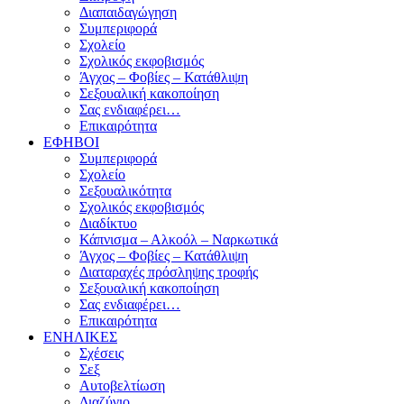
Διαπαιδαγώγηση
Συμπεριφορά
Σχολείο
Σχολικός εκφοβισμός
Άγχος – Φοβίες – Κατάθλιψη
Σεξουαλική κακοποίηση
Σας ενδιαφέρει…
Επικαιρότητα
ΕΦΗΒΟΙ
Συμπεριφορά
Σχολείο
Σεξουαλικότητα
Σχολικός εκφοβισμός
Διαδίκτυο
Κάπνισμα – Αλκοόλ – Ναρκωτικά
Άγχος – Φοβίες – Κατάθλιψη
Διαταραχές πρόσληψης τροφής
Σεξουαλική κακοποίηση
Σας ενδιαφέρει…
Επικαιρότητα
ΕΝΗΛΙΚΕΣ
Σχέσεις
Σεξ
Αυτοβελτίωση
Διαζύγιο