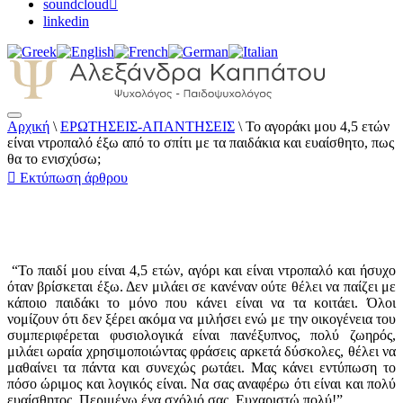
soundcloud
linkedin
Αρχική
\
ΕΡΩΤΗΣΕΙΣ-ΑΠΑΝΤΗΣΕΙΣ
\
Το αγοράκι μου 4,5 ετών
Αλεξάνδρα Καππάτου Ψυχολόγος –
είναι ντροπαλό έξω από το σπίτι με τα παιδάκια και ευαίσθητο, πως
Παιδοψυχολόγος
θα το ενισχύσω;
Εκτύπωση άρθρου
“Το παιδί μου είναι 4,5 ετών, αγόρι και είναι ντροπαλό και ήσυχο
όταν βρίσκεται έξω. Δεν μιλάει σε κανέναν ούτε θέλει να παίζει με
κάποιο παιδάκι το μόνο που κάνει είναι να τα κοιτάει. Όλοι
νομίζουν ότι δεν ξέρει ακόμα να μιλήσει ενώ με την οικογένεια του
συμπεριφέρεται φυσιολογικά είναι πανέξυπνος, πολύ ζωηρός,
μιλάει ωραία χρησιμοποιώντας φράσεις αρκετά δύσκολες, θέλει να
μαθαίνει τα πάντα και συνεχώς ρωτάει. Μας κάνει εντύπωση το
πόσο ώριμος και λογικός είναι. Να σας αναφέρω ότι είναι και πολύ
ευαίσθητος. Περιμένω ένα σχόλιό σας. Ευχαριστώ πολύ!”