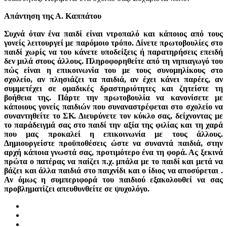
Απάντηση της Α. Καππάτου
Συχνά όταν ένα παιδί είναι ντροπαλό και κάποιος από τους
γονείς λειτουργεί με παρόμοιο τρόπο. Δίνετε πρωτοβουλίες στο
παιδί χωρίς να του κάνετε υποδείξεις ή παρατηρήσεις επειδή
δεν μιλά στους άλλους. Πληροφορηθείτε από τη νηπιαγωγό του
πώς είναι η επικοινωνία του με τους συνομηλίκους στο
σχολείο, αν πλησιάζει τα παιδιά, αν έχει κάνει παρέες, αν
συμμετέχει σε ομαδικές δραστηριότητες και ζητείστε τη
βοήθεια της. Πάρτε την πρωτοβουλία να κανονίσετε με
κάποιους γονείς παιδιών που συναναστρέφεται στο σχολείο να
συναντηθείτε το ΣΚ. Διευρύνετε τον κύκλο σας, δείχνοντας με
το παράδειγμά σας στο παιδί την αξία της φιλίας και τη χαρά
που μας προκαλεί η επικοινωνία με τους άλλους.
Δημιουργείστε προϋποθέσεις ώστε να συναντά παιδιά, στην
αρχή κάποια γνωστά σας, προτιμότερο ένα τη φορά. Ας ξεκινά
πρώτα ο πατέρας να παίζει π.χ. μπάλα με το παιδί και μετά να
βάζει και άλλα παιδιά στο παιχνίδι και ο ίδιος να αποσύρεται .
Αν όμως η συμπεριφορά του παιδιού εξακολουθεί να σας
προβληματίζει απευθυνθείτε σε ψυχολόγο.