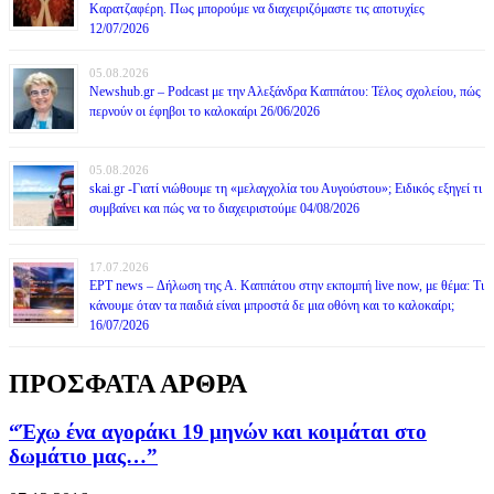
Καρατζαφέρη. Πως μπορούμε να διαχειριζόμαστε τις αποτυχίες
12/07/2026
05.08.2026
Newshub.gr – Podcast με την Αλεξάνδρα Καππάτου: Τέλος σχολείου, πώς
περνούν οι έφηβοι το καλοκαίρι 26/06/2026
05.08.2026
skai.gr -Γιατί νιώθουμε τη «μελαγχολία του Αυγούστου»; Ειδικός εξηγεί τι
συμβαίνει και πώς να το διαχειριστούμε 04/08/2026
17.07.2026
ΕΡΤ news – Δήλωση της Α. Καππάτου στην εκπομπή live now, με θέμα: Τι
κάνουμε όταν τα παιδιά είναι μπροστά δε μια οθόνη και το καλοκαίρι;
16/07/2026
ΠΡΟΣΦΑΤΑ ΑΡΘΡΑ
“Έχω ένα αγοράκι 19 μηνών και κοιμάται στο
δωμάτιο μας…”