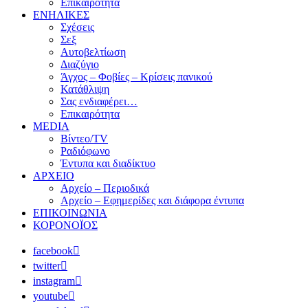
Επικαιρότητα
ΕΝΗΛΙΚΕΣ
Σχέσεις
Σεξ
Αυτοβελτίωση
Διαζύγιο
Άγχος – Φοβίες – Κρίσεις πανικού
Κατάθλιψη
Σας ενδιαφέρει…
Επικαιρότητα
MEDIA
Βίντεο/TV
Ραδιόφωνο
Έντυπα και διαδίκτυο
ΑΡΧΕΙΟ
Αρχείο – Περιοδικά
Αρχείο – Εφημερίδες και διάφορα έντυπα
ΕΠΙΚΟΙΝΩΝΙΑ
ΚΟΡΟΝΟΪΟΣ
facebook
twitter
instagram
youtube