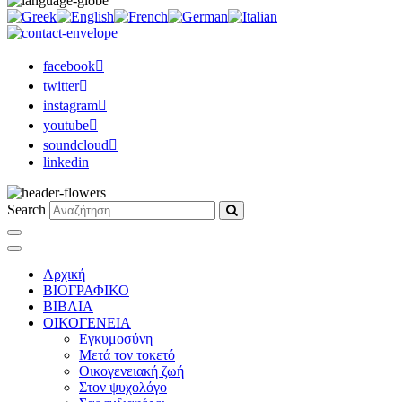
facebook
twitter
instagram
youtube
soundcloud
linkedin
Search
Αρχική
ΒΙΟΓΡΑΦΙΚΟ
ΒΙΒΛΙΑ
ΟΙΚΟΓΕΝΕΙΑ
Εγκυμοσύνη
Μετά τον τοκετό
Οικογενειακή ζωή
Στον ψυχολόγο