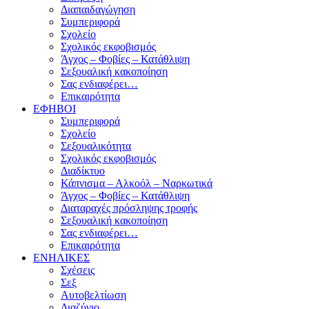
Διαπαιδαγώγηση
Συμπεριφορά
Σχολείο
Σχολικός εκφοβισμός
Άγχος – Φοβίες – Κατάθλιψη
Σεξουαλική κακοποίηση
Σας ενδιαφέρει…
Επικαιρότητα
ΕΦΗΒΟΙ
Συμπεριφορά
Σχολείο
Σεξουαλικότητα
Σχολικός εκφοβισμός
Διαδίκτυο
Κάπνισμα – Αλκοόλ – Ναρκωτικά
Άγχος – Φοβίες – Κατάθλιψη
Διαταραχές πρόσληψης τροφής
Σεξουαλική κακοποίηση
Σας ενδιαφέρει…
Επικαιρότητα
ΕΝΗΛΙΚΕΣ
Σχέσεις
Σεξ
Αυτοβελτίωση
Διαζύγιο