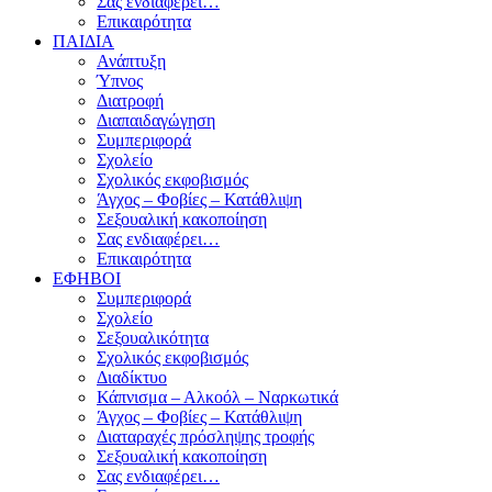
Σας ενδιαφέρει…
Επικαιρότητα
ΠΑΙΔΙΑ
Ανάπτυξη
Ύπνος
Διατροφή
Διαπαιδαγώγηση
Συμπεριφορά
Σχολείο
Σχολικός εκφοβισμός
Άγχος – Φοβίες – Κατάθλιψη
Σεξουαλική κακοποίηση
Σας ενδιαφέρει…
Επικαιρότητα
ΕΦΗΒΟΙ
Συμπεριφορά
Σχολείο
Σεξουαλικότητα
Σχολικός εκφοβισμός
Διαδίκτυο
Κάπνισμα – Αλκοόλ – Ναρκωτικά
Άγχος – Φοβίες – Κατάθλιψη
Διαταραχές πρόσληψης τροφής
Σεξουαλική κακοποίηση
Σας ενδιαφέρει…