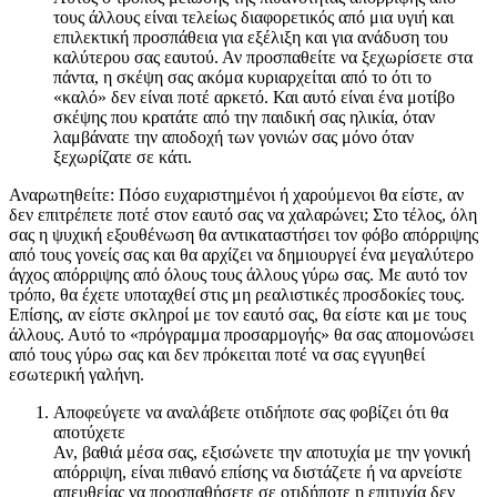
τους άλλους είναι τελείως διαφορετικός από μια υγιή και
επιλεκτική προσπάθεια για εξέλιξη και για ανάδυση του
καλύτερου σας εαυτού. Αν προσπαθείτε να ξεχωρίσετε στα
πάντα, η σκέψη σας ακόμα κυριαρχείται από το ότι το
«καλό» δεν είναι ποτέ αρκετό. Και αυτό είναι ένα μοτίβο
σκέψης που κρατάτε από την παιδική σας ηλικία, όταν
λαμβάνατε την αποδοχή των γονιών σας μόνο όταν
ξεχωρίζατε σε κάτι.
Αναρωτηθείτε: Πόσο ευχαριστημένοι ή χαρούμενοι θα είστε, αν
δεν επιτρέπετε ποτέ στον εαυτό σας να χαλαρώνει; Στο τέλος, όλη
σας η ψυχική εξουθένωση θα αντικαταστήσει τον φόβο απόρριψης
από τους γονείς σας και θα αρχίζει να δημιουργεί ένα μεγαλύτερο
άγχος απόρριψης από όλους τους άλλους γύρω σας. Με αυτό τον
τρόπο, θα έχετε υποταχθεί στις μη ρεαλιστικές προσδοκίες τους.
Επίσης, αν είστε σκληροί με τον εαυτό σας, θα είστε και με τους
άλλους. Αυτό το «πρόγραμμα προσαρμογής» θα σας απομονώσει
από τους γύρω σας και δεν πρόκειται ποτέ να σας εγγυηθεί
εσωτερική γαλήνη.
Αποφεύγετε να αναλάβετε οτιδήποτε σας φοβίζει ότι θα
αποτύχετε
Αν, βαθιά μέσα σας, εξισώνετε την αποτυχία με την γονική
απόρριψη, είναι πιθανό επίσης να διστάζετε ή να αρνείστε
απευθείας να προσπαθήσετε σε οτιδήποτε η επιτυχία δεν