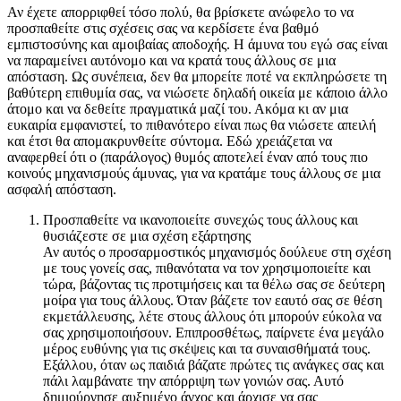
Αν έχετε απορριφθεί τόσο πολύ, θα βρίσκετε ανώφελο το να
προσπαθείτε στις σχέσεις σας να κερδίσετε ένα βαθμό
εμπιστοσύνης και αμοιβαίας αποδοχής. Η άμυνα του εγώ σας είναι
να παραμείνει αυτόνομο και να κρατά τους άλλους σε μια
απόσταση. Ως συνέπεια, δεν θα μπορείτε ποτέ να εκπληρώσετε τη
βαθύτερη επιθυμία σας, να νιώσετε δηλαδή οικεία με κάποιο άλλο
άτομο και να δεθείτε πραγματικά μαζί του. Ακόμα κι αν μια
ευκαιρία εμφανιστεί, το πιθανότερο είναι πως θα νιώσετε απειλή
και έτσι θα απομακρυνθείτε σύντομα. Εδώ χρειάζεται να
αναφερθεί ότι ο (παράλογος) θυμός αποτελεί έναν από τους πιο
κοινούς μηχανισμούς άμυνας, για να κρατάμε τους άλλους σε μια
ασφαλή απόσταση.
Προσπαθείτε να ικανοποιείτε συνεχώς τους άλλους και
θυσιάζεστε σε μια σχέση εξάρτησης
Αν αυτός ο προσαρμοστικός μηχανισμός δούλευε στη σχέση
με τους γονείς σας, πιθανότατα να τον χρησιμοποιείτε και
τώρα, βάζοντας τις προτιμήσεις και τα θέλω σας σε δεύτερη
μοίρα για τους άλλους. Όταν βάζετε τον εαυτό σας σε θέση
εκμετάλλευσης, λέτε στους άλλους ότι μπορούν εύκολα να
σας χρησιμοποιήσουν. Επιπροσθέτως, παίρνετε ένα μεγάλο
μέρος ευθύνης για τις σκέψεις και τα συναισθήματά τους.
Εξάλλου, όταν ως παιδιά βάζατε πρώτες τις ανάγκες σας και
πάλι λαμβάνατε την απόρριψη των γονιών σας. Αυτό
δημιούργησε αυξημένο άγχος και άρχισε να σας