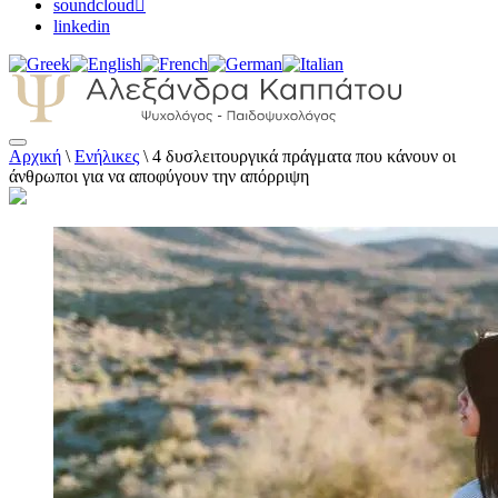
soundcloud
linkedin
Αρχική
\
Ενήλικες
\
4 δυσλειτουργικά πράγματα που κάνουν οι
Αλεξάνδρα Καππάτου Ψυχολόγος –
άνθρωποι για να αποφύγουν την απόρριψη
Παιδοψυχολόγος