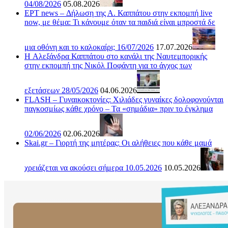
04/08/2026
05.08.2026
ΕΡΤ news – Δήλωση της Α. Καππάτου στην εκπομπή live
now, με θέμα: Τι κάνουμε όταν τα παιδιά είναι μπροστά δε
μια οθόνη και το καλοκαίρι; 16/07/2026
17.07.2026
H Αλεξάνδρα Καππάτου στο κανάλι της Ναυτεμπορικής
στην εκπομπή της Νικόλ Ποφάντη για το άγχος των
εξετάσεων 28/05/2026
04.06.2026
FLASH – Γυναικοκτονίες: Χιλιάδες γυναίκες δολοφονούνται
παγκοσμίως κάθε χρόνο – Τα «σημάδια» πριν το έγκλημα
02/06/2026
02.06.2026
Skai.gr – Γιορτή της μητέρας: Οι αλήθειες που κάθε μαμά
χρειάζεται να ακούσει σήμερα 10.05.2026
10.05.2026