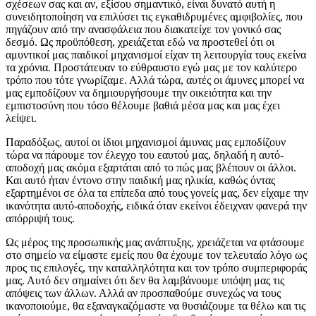
σχέσεων σας και αν, εξίσου σημαντικό, είναι δυνατό αυτή η
συνειδητοποίηση να επιλύσει τις εγκαθιδρυμένες αμφιβολίες, που
πηγάζουν από την ανασφάλεια που διακατείχε τον γονικό σας
δεσμό. Ως προϋπόθεση, χρειάζεται εδώ να προστεθεί ότι οι
αμυντικοί μας παιδικοί μηχανισμοί είχαν τη λειτουργία τους εκείνα
τα χρόνια. Προστάτευαν το εύθραυστο εγώ μας με τον καλύτερο
τρόπο που τότε γνωρίζαμε. Αλλά τώρα, αυτές οι άμυνες μπορεί να
μας εμποδίζουν να δημιουργήσουμε την οικειότητα και την
εμπιστοσύνη που τόσο θέλουμε βαθιά μέσα μας και μας έχει
λείψει.
Παραδόξως, αυτοί οι ίδιοι μηχανισμοί άμυνας μας εμποδίζουν
τώρα να πάρουμε τον έλεγχο του εαυτού μας, δηλαδή η αυτό-
αποδοχή μας ακόμα εξαρτάται από το πώς μας βλέπουν οι άλλοι.
Και αυτό ήταν έντονο στην παιδική μας ηλικία, καθώς όντας
εξαρτημένοι σε όλα τα επίπεδα από τους γονείς μας, δεν είχαμε την
ικανότητα αυτό-αποδοχής, ειδικά όταν εκείνοι έδειχναν φανερά την
απόρριψή τους.
Ως μέρος της προσωπικής μας ανάπτυξης, χρειάζεται να φτάσουμε
στο σημείο να είμαστε εμείς που θα έχουμε τον τελευταίο λόγο ως
προς τις επιλογές, την καταλληλότητα και τον τρόπο συμπεριφοράς
μας. Αυτό δεν σημαίνει ότι δεν θα λαμβάνουμε υπόψη μας τις
απόψεις των άλλων. Αλλά αν προσπαθούμε συνεχώς να τους
ικανοποιούμε, θα εξαναγκαζόμαστε να θυσιάζουμε τα θέλω και τις