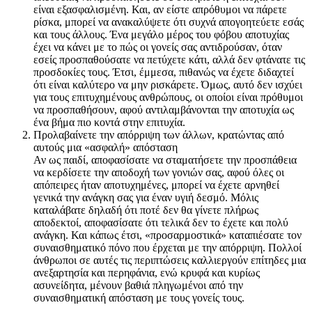
είναι εξασφαλισμένη. Και, αν είστε απρόθυμοι να πάρετε
ρίσκα, μπορεί να ανακαλύψετε ότι συχνά απογοητεύετε εσάς
και τους άλλους. Ένα μεγάλο μέρος του φόβου αποτυχίας
έχει να κάνει με το πώς οι γονείς σας αντιδρούσαν, όταν
εσείς προσπαθούσατε να πετύχετε κάτι, αλλά δεν φτάνατε τις
προσδοκίες τους. Έτσι, έμμεσα, πιθανώς να έχετε διδαχτεί
ότι είναι καλύτερο να μην ρισκάρετε. Όμως, αυτό δεν ισχύει
για τους επιτυχημένους ανθρώπους, οι οποίοι είναι πρόθυμοι
να προσπαθήσουν, αφού αντιλαμβάνονται την αποτυχία ως
ένα βήμα πιο κοντά στην επιτυχία.
Προλαβαίνετε την απόρριψη των άλλων, κρατώντας από
αυτούς μια «ασφαλή» απόσταση
Αν ως παιδί, αποφασίσατε να σταματήσετε την προσπάθεια
να κερδίσετε την αποδοχή των γονιών σας, αφού όλες οι
απόπειρες ήταν αποτυχημένες, μπορεί να έχετε αρνηθεί
γενικά την ανάγκη σας για έναν υγιή δεσμό. Μόλις
καταλάβατε δηλαδή ότι ποτέ δεν θα γίνετε πλήρως
αποδεκτοί, αποφασίσατε ότι τελικά δεν το έχετε και πολύ
ανάγκη. Και κάπως έτσι, «προσαρμοστικά» καταπιέσατε τον
συναισθηματικό πόνο που έρχεται με την απόρριψη. Πολλοί
άνθρωποι σε αυτές τις περιπτώσεις καλλιεργούν επίτηδες μια
ανεξαρτησία και περηφάνια, ενώ κρυφά και κυρίως
ασυνείδητα, μένουν βαθιά πληγωμένοι από την
συναισθηματική απόσταση με τους γονείς τους.