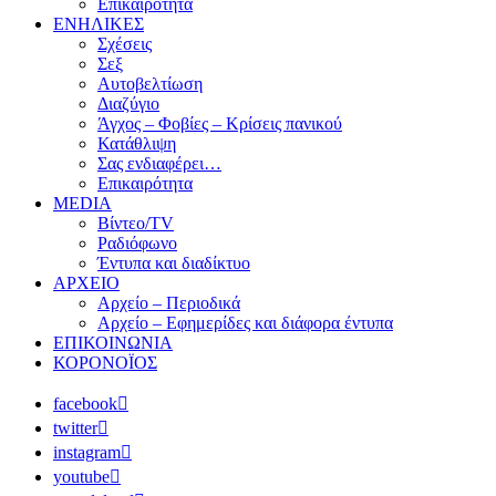
Επικαιρότητα
ΕΝΗΛΙΚΕΣ
Σχέσεις
Σεξ
Αυτοβελτίωση
Διαζύγιο
Άγχος – Φοβίες – Κρίσεις πανικού
Κατάθλιψη
Σας ενδιαφέρει…
Επικαιρότητα
MEDIA
Βίντεο/TV
Ραδιόφωνο
Έντυπα και διαδίκτυο
ΑΡΧΕΙΟ
Αρχείο – Περιοδικά
Αρχείο – Εφημερίδες και διάφορα έντυπα
ΕΠΙΚΟΙΝΩΝΙΑ
ΚΟΡΟΝΟΪΟΣ
facebook
twitter
instagram
youtube