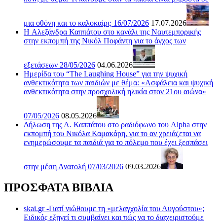
μια οθόνη και το καλοκαίρι; 16/07/2026
17.07.2026
H Αλεξάνδρα Καππάτου στο κανάλι της Ναυτεμπορικής
στην εκπομπή της Νικόλ Ποφάντη για το άγχος των
εξετάσεων 28/05/2026
04.06.2026
Ημερίδα του “The Laughing House” για την ψυχική
ανθεκτικότητα των παιδιών με θέμα: «Ασφάλεια και ψυχική
ανθεκτικότητα στην προσχολική ηλικία στον 21ου αιώνα»
07/05/2026
08.05.2026
Δήλωση της Α. Καππάτου στο ραδιόφωνο του Alpha στην
εκπομπή του Νικόλα Καμακάρη, για το αν χρειάζεται να
ενημερώσουμε τα παιδιά για το πόλεμο που έχει ξεσπάσει
στην μέση Ανατολή 07/03/2026
09.03.2026
ΠΡΟΣΦΑΤΑ ΒΙΒΛΙΑ
skai.gr -Γιατί νιώθουμε τη «μελαγχολία του Αυγούστου»;
Ειδικός εξηγεί τι συμβαίνει και πώς να το διαχειριστούμε