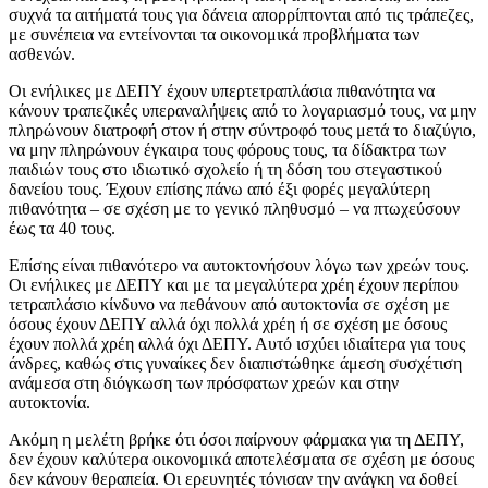
συχνά τα αιτήματά τους για δάνεια απορρίπτονται από τις τράπεζες,
με συνέπεια να εντείνονται τα οικονομικά προβλήματα των
ασθενών.
Οι ενήλικες με ΔΕΠΥ έχουν υπερτετραπλάσια πιθανότητα να
κάνουν τραπεζικές υπεραναλήψεις από το λογαριασμό τους, να μην
πληρώνουν διατροφή στον ή στην σύντροφό τους μετά το διαζύγιο,
να μην πληρώνουν έγκαιρα τους φόρους τους, τα δίδακτρα των
παιδιών τους στο ιδιωτικό σχολείο ή τη δόση του στεγαστικού
δανείου τους. Έχουν επίσης πάνω από έξι φορές μεγαλύτερη
πιθανότητα – σε σχέση με το γενικό πληθυσμό – να πτωχεύσουν
έως τα 40 τους.
Επίσης είναι πιθανότερο να αυτοκτονήσουν λόγω των χρεών τους.
Οι ενήλικες με ΔΕΠΥ και με τα μεγαλύτερα χρέη έχουν περίπου
τετραπλάσιο κίνδυνο να πεθάνουν από αυτοκτονία σε σχέση με
όσους έχουν ΔΕΠΥ αλλά όχι πολλά χρέη ή σε σχέση με όσους
έχουν πολλά χρέη αλλά όχι ΔΕΠΥ. Αυτό ισχύει ιδιαίτερα για τους
άνδρες, καθώς στις γυναίκες δεν διαπιστώθηκε άμεση συσχέτιση
ανάμεσα στη διόγκωση των πρόσφατων χρεών και στην
αυτοκτονία.
Ακόμη η μελέτη βρήκε ότι όσοι παίρνουν φάρμακα για τη ΔΕΠΥ,
δεν έχουν καλύτερα οικονομικά αποτελέσματα σε σχέση με όσους
δεν κάνουν θεραπεία. Οι ερευνητές τόνισαν την ανάγκη να δοθεί