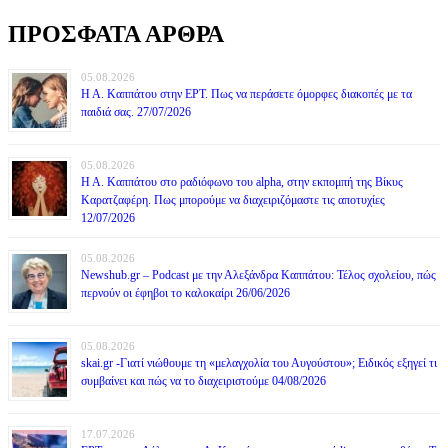
ΠΡΟΣΦΑΤΑ ΑΡΘΡΑ
05.08.2026
Η Α. Καππάτου στην ΕΡΤ. Πως να περάσετε όμορφες διακοπές με τα
παιδιά σας. 27/07/2026
05.08.2026
Η Α. Καππάτου στο ραδιόφωνο του alpha, στην εκπομπή της Βίκυς
Καρατζαφέρη. Πως μπορούμε να διαχειριζόμαστε τις αποτυχίες
12/07/2026
05.08.2026
Newshub.gr – Podcast με την Αλεξάνδρα Καππάτου: Τέλος σχολείου, πώς
περνούν οι έφηβοι το καλοκαίρι 26/06/2026
05.08.2026
skai.gr -Γιατί νιώθουμε τη «μελαγχολία του Αυγούστου»; Ειδικός εξηγεί τι
συμβαίνει και πώς να το διαχειριστούμε 04/08/2026
17.07.2026