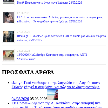
Νικόλ Ποφάντη για το άγχος των εξετάσεων 28/05/2026
02.06.2026
FLASH – Γυναικοκτονίες: Χιλιάδες γυναίκες δολοφονούνται παγκοσμίως
κάθε χρόνο – Τα «σημάδια» πριν το έγκλημα 02/06/2026
27.05.2026
Rthess.gr · Η σιωπηλή κρίση των νέων: Γιατί τα παιδιά μας νιώθουν πιο μόνα
από ποτέ; 25/05/2025
25.05.2026
13/5/2026 Η Αλεξάνδρα Καππάτου στην εκπομπή του ΑΝΤ1
“Αποκαλύψεις”
ΠΡΟΣΦΑΤΑ ΑΡΘΡΑ
skai.gr -Γιατί νιώθουμε τη «μελαγχολία του Αυγούστου»;
Ειδικός εξηγεί τι συμβαίνει και πώς να το διαχειριστούμε
04/08/2026
05.08.2026
ΕΡΤ news – Δήλωση της Α. Καππάτου στην εκπομπή live
now, με θέμα: Τι κάνουμε όταν τα παιδιά είναι μπροστά δε