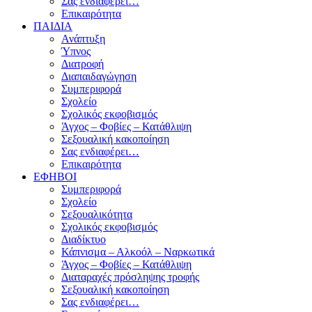
Σας ενδιαφέρει…
Επικαιρότητα
ΠΑΙΔΙΑ
Ανάπτυξη
Ύπνος
Διατροφή
Διαπαιδαγώγηση
Συμπεριφορά
Σχολείο
Σχολικός εκφοβισμός
Άγχος – Φοβίες – Κατάθλιψη
Σεξουαλική κακοποίηση
Σας ενδιαφέρει…
Επικαιρότητα
ΕΦΗΒΟΙ
Συμπεριφορά
Σχολείο
Σεξουαλικότητα
Σχολικός εκφοβισμός
Διαδίκτυο
Κάπνισμα – Αλκοόλ – Ναρκωτικά
Άγχος – Φοβίες – Κατάθλιψη
Διαταραχές πρόσληψης τροφής
Σεξουαλική κακοποίηση
Σας ενδιαφέρει…