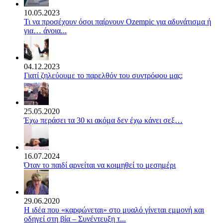
10.05.2023
Τι να προσέχουν όσοι παίρνουν Ozempic για αδυνάτισμα ή
για… άνοια...
04.12.2023
Γιατί ζηλεύουμε το παρελθόν του συντρόφου μας;
25.05.2020
Έχω περάσει τα 30 κι ακόμα δεν έχω κάνει σεξ…
16.07.2024
Όταν το παιδί αρνείται να κοιμηθεί το μεσημέρι
29.06.2020
Η ιδέα που «καρφώνεται» στο μυαλό γίνεται εμμονή και
οδηγεί στη βία – Συνέντευξη τ...