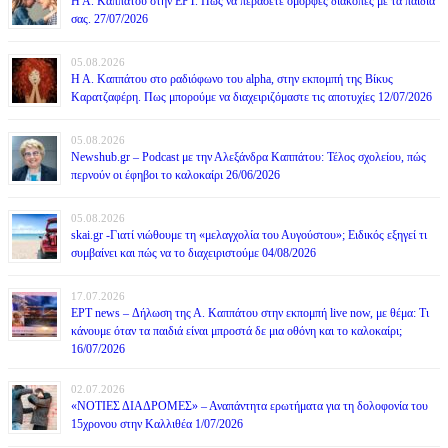
Η Α. Καππάτου στην ΕΡΤ. Πως να περάσετε όμορφες διακοπές με τα παιδιά
σας. 27/07/2026
05.08.2026
Η Α. Καππάτου στο ραδιόφωνο του alpha, στην εκπομπή της Βίκυς
Καρατζαφέρη. Πως μπορούμε να διαχειριζόμαστε τις αποτυχίες 12/07/2026
05.08.2026
Newshub.gr – Podcast με την Αλεξάνδρα Καππάτου: Τέλος σχολείου, πώς
περνούν οι έφηβοι το καλοκαίρι 26/06/2026
05.08.2026
skai.gr -Γιατί νιώθουμε τη «μελαγχολία του Αυγούστου»; Ειδικός εξηγεί τι
συμβαίνει και πώς να το διαχειριστούμε 04/08/2026
17.07.2026
ΕΡΤ news – Δήλωση της Α. Καππάτου στην εκπομπή live now, με θέμα: Τι
κάνουμε όταν τα παιδιά είναι μπροστά δε μια οθόνη και το καλοκαίρι;
16/07/2026
02.07.2026
«ΝΟΤΙΕΣ ΔΙΑΔΡΟΜΕΣ» – Αναπάντητα ερωτήματα για τη δολοφονία του
15χρονου στην Καλλιθέα 1/07/2026