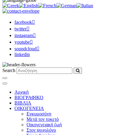
facebook
twitter
instagram
youtube
soundcloud
linkedin
Search
Αρχική
ΒΙΟΓΡΑΦΙΚΟ
ΒΙΒΛΙΑ
ΟΙΚΟΓΕΝΕΙΑ
Εγκυμοσύνη
Μετά τον τοκετό
Οικογενειακή ζωή
Στον ψυχολόγο