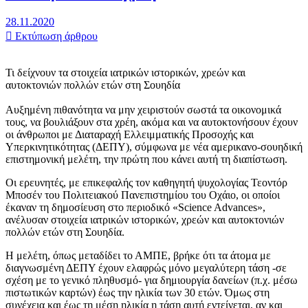
28.11.2020
Εκτύπωση άρθρου
Τι δείχνουν τα στοιχεία ιατρικών ιστορικών, χρεών και
αυτοκτονιών πολλών ετών στη Σουηδία
Αυξημένη πιθανότητα να μην χειριστούν σωστά τα οικονομικά
τους, να βουλιάξουν στα χρέη, ακόμα και να αυτοκτονήσουν έχουν
οι άνθρωποι με Διαταραχή Ελλειμματικής Προσοχής και
Υπερκινητικότητας (ΔΕΠΥ), σύμφωνα με νέα αμερικανο-σουηδική
επιστημονική μελέτη, την πρώτη που κάνει αυτή τη διαπίστωση.
Οι ερευνητές, με επικεφαλής τον καθηγητή ψυχολογίας Τεοντόρ
Μποσέν του Πολιτειακού Πανεπιστημίου του Οχάιο, οι οποίοι
έκαναν τη δημοσίευση στο περιοδικό «Science Advances»,
ανέλυσαν στοιχεία ιατρικών ιστορικών, χρεών και αυτοκτονιών
πολλών ετών στη Σουηδία.
Η μελέτη, όπως μεταδίδει το ΑΜΠΕ, βρήκε ότι τα άτομα με
διαγνωσμένη ΔΕΠΥ έχουν ελαφρώς μόνο μεγαλύτερη τάση -σε
σχέση με το γενικό πληθυσμό- για δημιουργία δανείων (π.χ. μέσω
πιστωτικών καρτών) έως την ηλικία των 30 ετών. Όμως στη
συνέχεια και έως τη μέση ηλικία η τάση αυτή εντείνεται, αν και