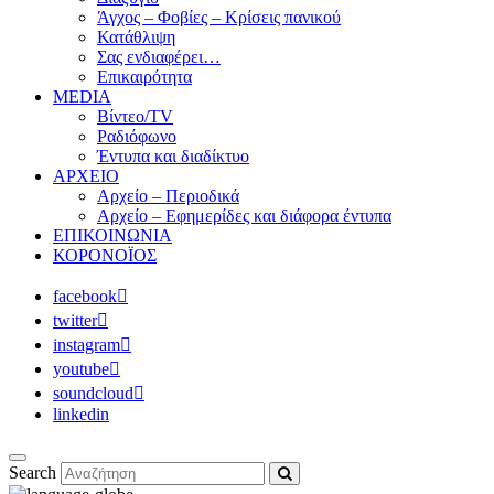
Άγχος – Φοβίες – Κρίσεις πανικού
Κατάθλιψη
Σας ενδιαφέρει…
Επικαιρότητα
MEDIA
Βίντεο/TV
Ραδιόφωνο
Έντυπα και διαδίκτυο
ΑΡΧΕΙΟ
Αρχείο – Περιοδικά
Αρχείο – Εφημερίδες και διάφορα έντυπα
ΕΠΙΚΟΙΝΩΝΙΑ
ΚΟΡΟΝΟΪΟΣ
facebook
twitter
instagram
youtube
soundcloud
linkedin
Search