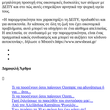
μεγαλύτερη προσοχή στις οικονομικές δυσκολίες των ατόμων με
ΔΕΠΥ και στο πώς αυτές επηρεάζουν αρνητικά την ψυχική υγεία
τους.
«Η παρορμητικότητα που χαρακτηρίζει τη ΔΕΠΥ, προδιαθέτει και
για αυτοκτονία. Αν κάποιος σε όλη τη ζωή του έχει οικονομικά
προβλήματα, αυτό μπορεί να οδηγήσει σε ένα αίσθημα απελπισίας.
Η απελπισία, σε συνδυασμό με την παρορμητικότητα, είναι ένας
πραγματικά κακός συνδυασμός και μπορεί να αυξήσει τον κίνδυνο
αυτοκτονίας», δήλωσε ο Μποσέν.https://www.newsbeast.gr/
Δημοφιλή Άρθρα
Τι να προσέχουν όσοι παίρνουν Ozempic για αδυνάτισμα ή
για… άνοι...
Τι να προσέχουν όσοι παίρνουν Ozem...
Γιατί ζηλεύουμε το παρελθόν του συντρόφου μας;...
Από την Αλεξάνδρα Καππάτου Ψυχολόγ...
Έχω περάσει τα 30 κι ακόμα δεν έχω κάνει σεξ…...