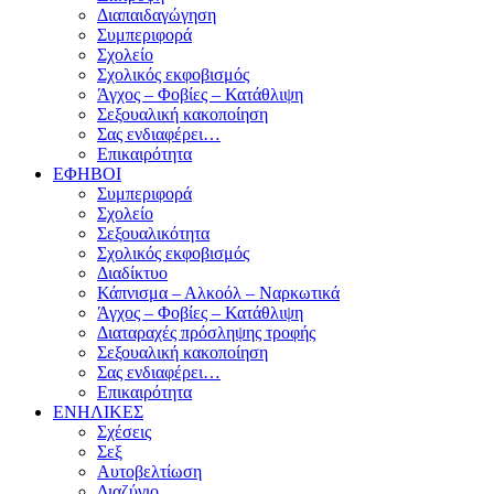
Διαπαιδαγώγηση
Συμπεριφορά
Σχολείο
Σχολικός εκφοβισμός
Άγχος – Φοβίες – Κατάθλιψη
Σεξουαλική κακοποίηση
Σας ενδιαφέρει…
Επικαιρότητα
ΕΦΗΒΟΙ
Συμπεριφορά
Σχολείο
Σεξουαλικότητα
Σχολικός εκφοβισμός
Διαδίκτυο
Κάπνισμα – Αλκοόλ – Ναρκωτικά
Άγχος – Φοβίες – Κατάθλιψη
Διαταραχές πρόσληψης τροφής
Σεξουαλική κακοποίηση
Σας ενδιαφέρει…
Επικαιρότητα
ΕΝΗΛΙΚΕΣ
Σχέσεις
Σεξ
Αυτοβελτίωση
Διαζύγιο