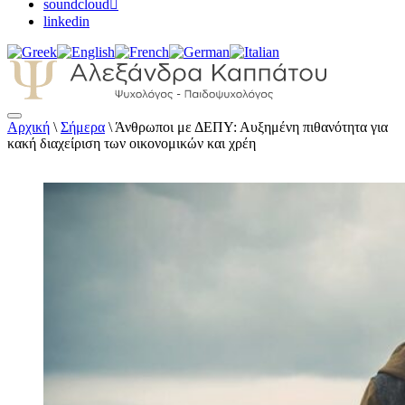
soundcloud
linkedin
Αρχική
\
Σήμερα
\
Άνθρωποι με ΔΕΠΥ: Αυξημένη πιθανότητα για
Αλεξάνδρα Καππάτου Ψυχολόγος –
κακή διαχείριση των οικονομικών και χρέη
Παιδοψυχολόγος