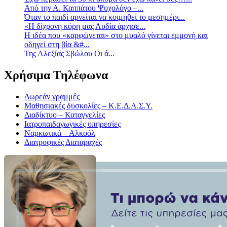
Από την Α. Καππάτου Ψυχολόγο –...
Όταν το παιδί αρνείται να κοιμηθεί το μεσημέρι...
«Η δίχρονη κόρη μας Λυδία άρχισε...
Η ιδέα που «καρφώνεται» στο μυαλό γίνεται εμμονή και
οδηγεί στη βία &#...
Της Αλεξίας Σβώλου Οι ά...
Χρήσιμα Τηλέφωνα
Δωρεάν γραμμές
Μαθησιακές δυσκολίες – Κ.Ε.Δ.Α.Σ.Υ.
Διαδίκτυο – Καταγγελίες
Ιατροπαιδαγωγικές υπηρεσίες
Ναρκωτικά – Αλκοόλ
Διατροφικές Διαταραχές