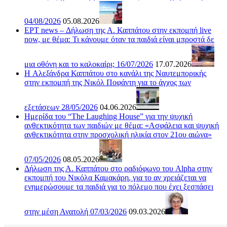
04/08/2026
05.08.2026
ΕΡΤ news – Δήλωση της Α. Καππάτου στην εκπομπή live
now, με θέμα: Τι κάνουμε όταν τα παιδιά είναι μπροστά δε
μια οθόνη και το καλοκαίρι; 16/07/2026
17.07.2026
H Αλεξάνδρα Καππάτου στο κανάλι της Ναυτεμπορικής
στην εκπομπή της Νικόλ Ποφάντη για το άγχος των
εξετάσεων 28/05/2026
04.06.2026
Ημερίδα του “The Laughing House” για την ψυχική
ανθεκτικότητα των παιδιών με θέμα: «Ασφάλεια και ψυχική
ανθεκτικότητα στην προσχολική ηλικία στον 21ου αιώνα»
07/05/2026
08.05.2026
Δήλωση της Α. Καππάτου στο ραδιόφωνο του Alpha στην
εκπομπή του Νικόλα Καμακάρη, για το αν χρειάζεται να
ενημερώσουμε τα παιδιά για το πόλεμο που έχει ξεσπάσει
στην μέση Ανατολή 07/03/2026
09.03.2026