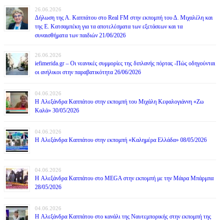
26.06.2026
Δήλωση της Α. Καππάτου στο Real FM στην εκπομπή του Δ. Μιχαλέλη και
της Ε. Κατσαμπέκη για τα αποτελέσματα των εξετάσεων και τα
συναισθήματα των παιδιών 21/06/2026
26.06.2026
iefimerida.gr – Οι νεανικές συμμορίες της διπλανής πόρτας -Πώς οδηγούνται
οι ανήλικοι στην παραβατικότητα 26/06/2026
04.06.2026
H Αλεξάνδρα Καππάτου στην εκπομπή του Μιχάλη Κεφαλογιάννη «Ζω
Καλά» 30/05/2026
04.06.2026
H Αλεξάνδρα Καππάτου στην εκπομπή «Καλημέρα Ελλάδα» 08/05/2026
04.06.2026
H Αλεξάνδρα Καππάτου στο MEGA στην εκπομπή με την Μάιρα Mπάρμπα
28/05/2026
04.06.2026
H Αλεξάνδρα Καππάτου στο κανάλι της Ναυτεμπορικής στην εκπομπή της