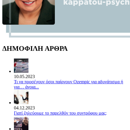
ΔΗΜΟΦΙΛΗ ΑΡΘΡΑ
10.05.2023
Τι να προσέχουν όσοι παίρνουν Ozempic για αδυνάτισμα ή
για… άνοια...
04.12.2023
Γιατί ζηλεύουμε το παρελθόν του συντρόφου μας;