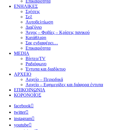
Επικαιρότητα
ΕΝΗΛΙΚΕΣ
Σχέσεις
Σεξ
Αυτοβελτίωση
Διαζύγιο
Άγχος – Φοβίες – Κρίσεις πανικού
Κατάθλιψη
Σας ενδιαφέρει…
Επικαιρότητα
MEDIA
Βίντεο/TV
Ραδιόφωνο
Έντυπα και διαδίκτυο
ΑΡΧΕΙΟ
Αρχείο – Περιοδικά
Αρχείο – Εφημερίδες και διάφορα έντυπα
ΕΠΙΚΟΙΝΩΝΙΑ
ΚΟΡΟΝΟΪΟΣ
facebook
twitter
instagram
youtube