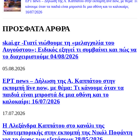
ΕΡΤ news – Δήλωση της Α. Καππάτου στην εκπομπή live now, με θέμα: Τι
κάνουμε όταν τα παιδιά είναι μπροστά δε μια οθόνη και το καλοκαίρι;
16/07/2026
ΠΡΟΣΦΑΤΑ ΑΡΘΡΑ
skai.gr -Γιατί νιώθουμε τη «μελαγχολία του
Αυγούστου»; Ειδικός εξηγεί τι συμβαίνει και πώς να
το διαχειριστούμε 04/08/2026
05.08.2026
ΕΡΤ news – Δήλωση της Α. Καππάτου στην
εκπομπή live now, με θέμα: Τι κάνουμε όταν τα
παιδιά είναι μπροστά δε μια οθόνη και το
καλοκαίρι; 16/07/2026
17.07.2026
H Αλεξάνδρα Καππάτου στο κανάλι της
Ναυτεμπορικής στην εκπομπή της Νικόλ Ποφάντη
για το άγχος των εξετάσεων 28/05/2026