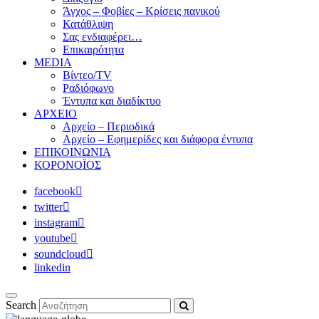
Άγχος – Φοβίες – Κρίσεις πανικού
Κατάθλιψη
Σας ενδιαφέρει…
Επικαιρότητα
MEDIA
Βίντεο/TV
Ραδιόφωνο
Έντυπα και διαδίκτυο
ΑΡΧΕΙΟ
Αρχείο – Περιοδικά
Αρχείο – Εφημερίδες και διάφορα έντυπα
ΕΠΙΚΟΙΝΩΝΙΑ
ΚΟΡΟΝΟΪΟΣ
facebook
twitter
instagram
youtube
soundcloud
linkedin
Search