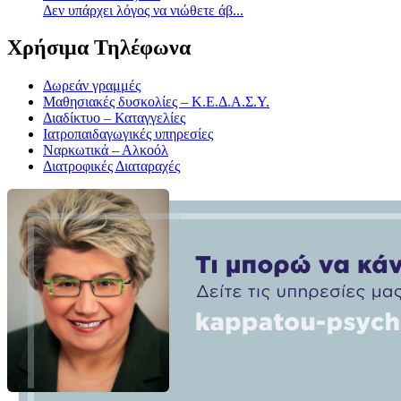
Δεν υπάρχει λόγος να νιώθετε άβ...
Χρήσιμα Τηλέφωνα
Δωρεάν γραμμές
Μαθησιακές δυσκολίες – Κ.Ε.Δ.Α.Σ.Υ.
Διαδίκτυο – Καταγγελίες
Ιατροπαιδαγωγικές υπηρεσίες
Ναρκωτικά – Αλκοόλ
Διατροφικές Διαταραχές