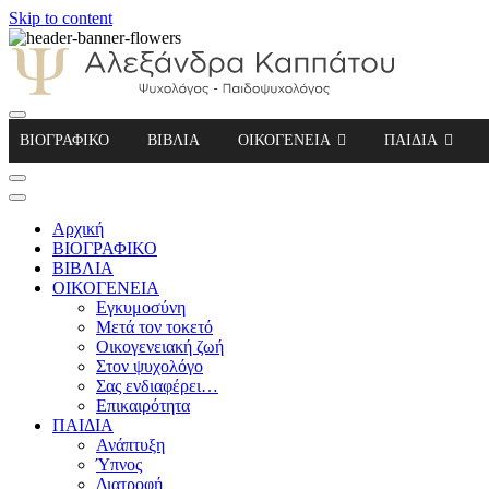
Skip to content
Αλεξάνδρα Καππάτου Ψυχολόγος – Παιδοψ
ΒΙΟΓΡΑΦΙΚΟ
ΒΙΒΛΙΑ
ΟΙΚΟΓΕΝΕΙΑ
ΠΑΙΔΙΑ
Αρχική
ΒΙΟΓΡΑΦΙΚΟ
ΒΙΒΛΙΑ
ΟΙΚΟΓΕΝΕΙΑ
Εγκυμοσύνη
Μετά τον τοκετό
Οικογενειακή ζωή
Στον ψυχολόγο
Σας ενδιαφέρει…
Επικαιρότητα
ΠΑΙΔΙΑ
Ανάπτυξη
Ύπνος
Διατροφή