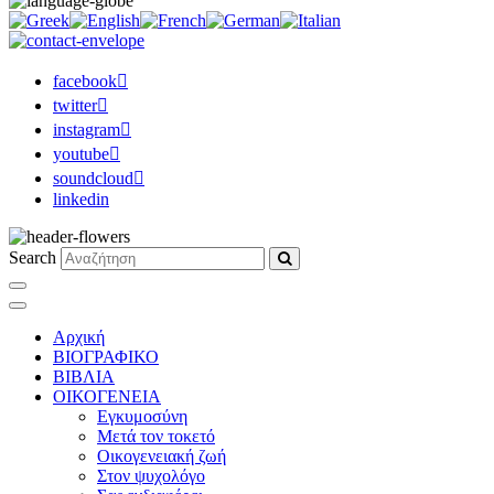
facebook
twitter
instagram
youtube
soundcloud
linkedin
Search
Αρχική
ΒΙΟΓΡΑΦΙΚΟ
ΒΙΒΛΙΑ
ΟΙΚΟΓΕΝΕΙΑ
Εγκυμοσύνη
Μετά τον τοκετό
Οικογενειακή ζωή
Στον ψυχολόγο