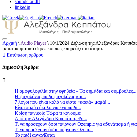
soundcloud
linkedin
Αρχική
\
Audio Player
\
10/1/2024 Δήλωση της Αλεξάνδρας Καππάτο
Αλεξάνδρα Καππάτου Ψυχολόγος – Παιδοψ
μετατραυματικό στρες και πως επηρεάζει το άτομο.
Εκτύπωση άρθρου
Δημοφιλή Άρθρα
Η ομοφυλοφιλία στην εφηβεία – Τα σημάδια και συμβουλές...
Η ψυχολόγος-παιδοψυχολόγος και...
7 λόγοι που είναι καλό να είστε «κακιά» μαμά!...
Είναι πολύ εύκολο για ένα παιδί...
Κρίση πανικού: Τώρα τι κάνουμε;
Από την Αλεξάνδρα Καππάτου, Ψυ...
Τι να προσέχουν όσοι παίρνουν Ozempic για αδυνάτισμα ή για
Τι να προσέχουν όσοι παίρνουν Ozem...
Το παιδί αυνανίζεται