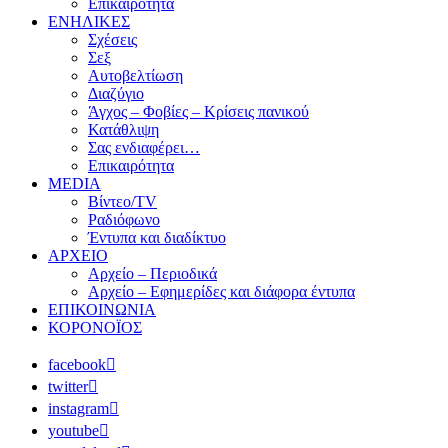
Επικαιρότητα
ΕΝΗΛΙΚΕΣ
Σχέσεις
Σεξ
Αυτοβελτίωση
Διαζύγιο
Άγχος – Φοβίες – Κρίσεις πανικού
Κατάθλιψη
Σας ενδιαφέρει…
Επικαιρότητα
MEDIA
Βίντεο/TV
Ραδιόφωνο
Έντυπα και διαδίκτυο
ΑΡΧΕΙΟ
Αρχείο – Περιοδικά
Αρχείο – Εφημερίδες και διάφορα έντυπα
ΕΠΙΚΟΙΝΩΝΙΑ
ΚΟΡΟΝΟΪΟΣ
facebook
twitter
instagram
youtube