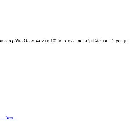
υ στο ράδιο Θεσσαλονίκη 102fm στην εκπομπή «Εδώ και Τώρα» με τ
υχολόγος
… άνοι...