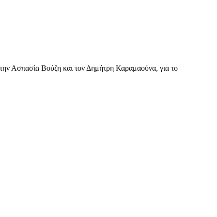
ην Ασπασία Βούζη και τον Δημήτρη Καραμαούνα, για το