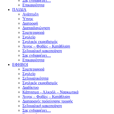
Σας ενδιαφέρει…
Επικαιρότητα
ΠΑΙΔΙΑ
Ανάπτυξη
Ύπνος
Διατροφή
Διαπαιδαγώγηση
Συμπεριφορά
Σχολείο
Σχολικός εκφοβισμός
Άγχος – Φοβίες – Κατάθλιψη
Σεξουαλική κακοποίηση
Σας ενδιαφέρει…
Επικαιρότητα
ΕΦΗΒΟΙ
Συμπεριφορά
Σχολείο
Σεξουαλικότητα
Σχολικός εκφοβισμός
Διαδίκτυο
Κάπνισμα – Αλκοόλ – Ναρκωτικά
Άγχος – Φοβίες – Κατάθλιψη
Διαταραχές πρόσληψης τροφής
Σεξουαλική κακοποίηση
Σας ενδιαφέρει…