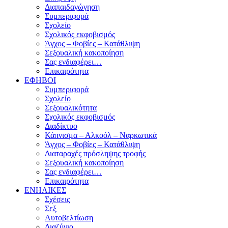
Διαπαιδαγώγηση
Συμπεριφορά
Σχολείο
Σχολικός εκφοβισμός
Άγχος – Φοβίες – Κατάθλιψη
Σεξουαλική κακοποίηση
Σας ενδιαφέρει…
Επικαιρότητα
ΕΦΗΒΟΙ
Συμπεριφορά
Σχολείο
Σεξουαλικότητα
Σχολικός εκφοβισμός
Διαδίκτυο
Κάπνισμα – Αλκοόλ – Ναρκωτικά
Άγχος – Φοβίες – Κατάθλιψη
Διαταραχές πρόσληψης τροφής
Σεξουαλική κακοποίηση
Σας ενδιαφέρει…
Επικαιρότητα
ΕΝΗΛΙΚΕΣ
Σχέσεις
Σεξ
Αυτοβελτίωση
Διαζύγιο