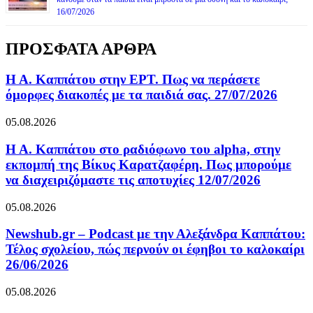
16/07/2026
ΠΡΟΣΦΑΤΑ ΑΡΘΡΑ
Η Α. Καππάτου στην ΕΡΤ. Πως να περάσετε
όμορφες διακοπές με τα παιδιά σας. 27/07/2026
05.08.2026
Η Α. Καππάτου στο ραδιόφωνο του alpha, στην
εκπομπή της Βίκυς Καρατζαφέρη. Πως μπορούμε
να διαχειριζόμαστε τις αποτυχίες 12/07/2026
05.08.2026
Newshub.gr – Podcast με την Αλεξάνδρα Καππάτου:
Τέλος σχολείου, πώς περνούν οι έφηβοι το καλοκαίρι
26/06/2026
05.08.2026