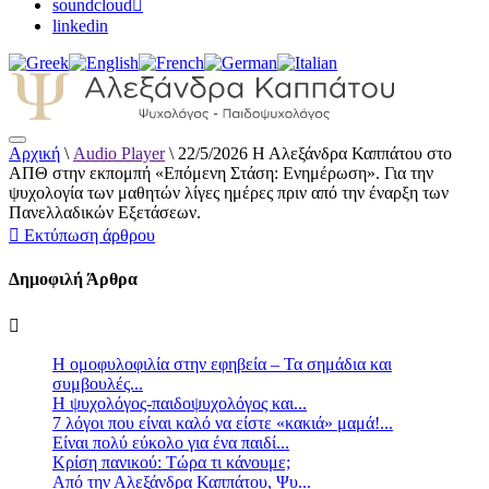
soundcloud
linkedin
Αρχική
\
Audio Player
\
22/5/2026 Η Αλεξάνδρα Καππάτου στο
Αλεξάνδρα Καππάτου Ψυχολόγος –
ΑΠΘ στην εκπομπή «Επόμενη Στάση: Ενημέρωση». Για την
Παιδοψυχολόγος
ψυχολογία των μαθητών λίγες ημέρες πριν από την έναρξη των
Πανελλαδικών Εξετάσεων.
Εκτύπωση άρθρου
Δημοφιλή Άρθρα
Η ομοφυλοφιλία στην εφηβεία – Τα σημάδια και
συμβουλές...
Η ψυχολόγος-παιδοψυχολόγος και...
7 λόγοι που είναι καλό να είστε «κακιά» μαμά!...
Είναι πολύ εύκολο για ένα παιδί...
Κρίση πανικού: Τώρα τι κάνουμε;
Από την Αλεξάνδρα Καππάτου, Ψυ...