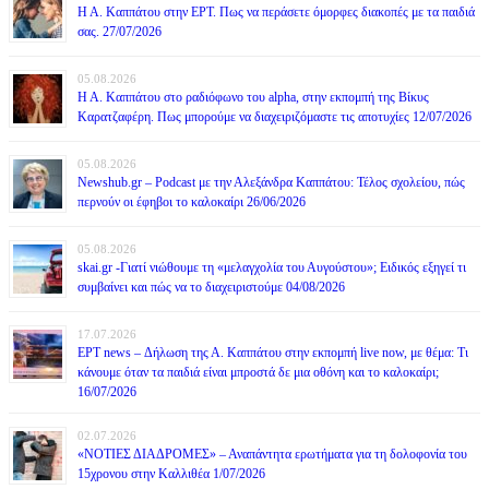
Η Α. Καππάτου στην ΕΡΤ. Πως να περάσετε όμορφες διακοπές με τα παιδιά
σας. 27/07/2026
05.08.2026
Η Α. Καππάτου στο ραδιόφωνο του alpha, στην εκπομπή της Βίκυς
Καρατζαφέρη. Πως μπορούμε να διαχειριζόμαστε τις αποτυχίες 12/07/2026
05.08.2026
Newshub.gr – Podcast με την Αλεξάνδρα Καππάτου: Τέλος σχολείου, πώς
περνούν οι έφηβοι το καλοκαίρι 26/06/2026
05.08.2026
skai.gr -Γιατί νιώθουμε τη «μελαγχολία του Αυγούστου»; Ειδικός εξηγεί τι
συμβαίνει και πώς να το διαχειριστούμε 04/08/2026
17.07.2026
ΕΡΤ news – Δήλωση της Α. Καππάτου στην εκπομπή live now, με θέμα: Τι
κάνουμε όταν τα παιδιά είναι μπροστά δε μια οθόνη και το καλοκαίρι;
16/07/2026
02.07.2026
«ΝΟΤΙΕΣ ΔΙΑΔΡΟΜΕΣ» – Αναπάντητα ερωτήματα για τη δολοφονία του
15χρονου στην Καλλιθέα 1/07/2026