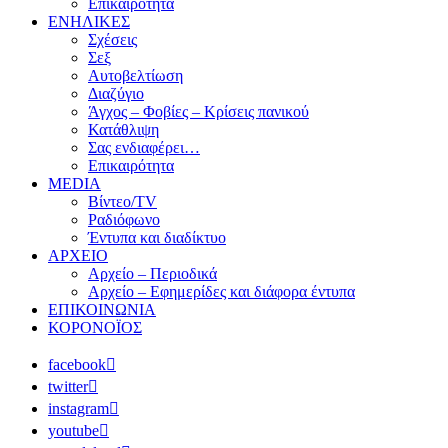
Επικαιρότητα
ΕΝΗΛΙΚΕΣ
Σχέσεις
Σεξ
Αυτοβελτίωση
Διαζύγιο
Άγχος – Φοβίες – Κρίσεις πανικού
Κατάθλιψη
Σας ενδιαφέρει…
Επικαιρότητα
MEDIA
Βίντεο/TV
Ραδιόφωνο
Έντυπα και διαδίκτυο
ΑΡΧΕΙΟ
Αρχείο – Περιοδικά
Αρχείο – Εφημερίδες και διάφορα έντυπα
ΕΠΙΚΟΙΝΩΝΙΑ
ΚΟΡΟΝΟΪΟΣ
facebook
twitter
instagram
youtube