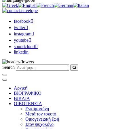
facebook
twitter
instagram
youtube
soundcloud
linkedin
Search
Αρχική
ΒΙΟΓΡΑΦΙΚΟ
ΒΙΒΛΙΑ
ΟΙΚΟΓΕΝΕΙΑ
Εγκυμοσύνη
Μετά τον τοκετό
Οικογενειακή ζωή
Στον ψυχολόγο