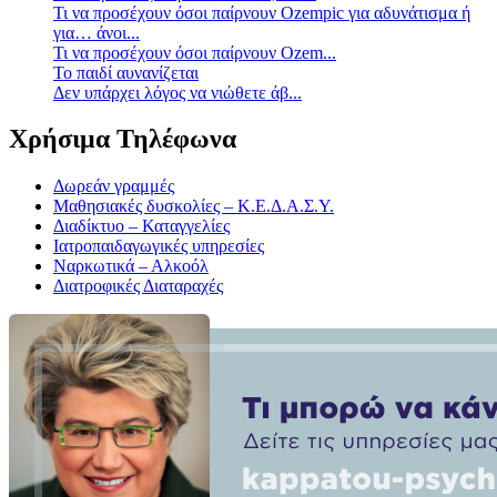
Τι να προσέχουν όσοι παίρνουν Ozempic για αδυνάτισμα ή
για… άνοι...
Τι να προσέχουν όσοι παίρνουν Ozem...
Το παιδί αυνανίζεται
Δεν υπάρχει λόγος να νιώθετε άβ...
Χρήσιμα Τηλέφωνα
Δωρεάν γραμμές
Μαθησιακές δυσκολίες – Κ.Ε.Δ.Α.Σ.Υ.
Διαδίκτυο – Καταγγελίες
Ιατροπαιδαγωγικές υπηρεσίες
Ναρκωτικά – Αλκοόλ
Διατροφικές Διαταραχές