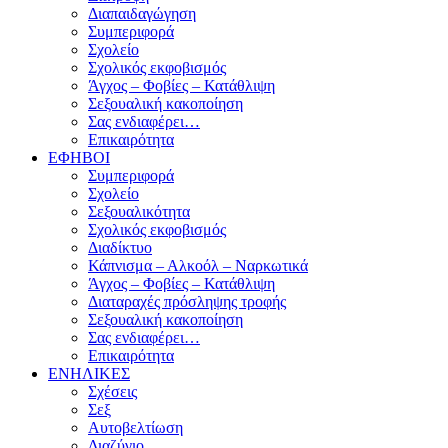
Διαπαιδαγώγηση
Συμπεριφορά
Σχολείο
Σχολικός εκφοβισμός
Άγχος – Φοβίες – Κατάθλιψη
Σεξουαλική κακοποίηση
Σας ενδιαφέρει…
Επικαιρότητα
ΕΦΗΒΟΙ
Συμπεριφορά
Σχολείο
Σεξουαλικότητα
Σχολικός εκφοβισμός
Διαδίκτυο
Κάπνισμα – Αλκοόλ – Ναρκωτικά
Άγχος – Φοβίες – Κατάθλιψη
Διαταραχές πρόσληψης τροφής
Σεξουαλική κακοποίηση
Σας ενδιαφέρει…
Επικαιρότητα
ΕΝΗΛΙΚΕΣ
Σχέσεις
Σεξ
Αυτοβελτίωση
Διαζύγιο