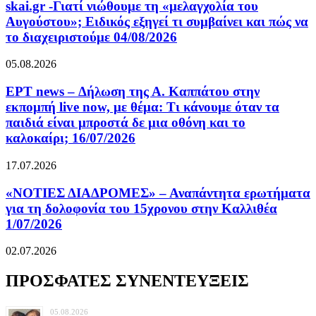
skai.gr -Γιατί νιώθουμε τη «μελαγχολία του
Αυγούστου»; Ειδικός εξηγεί τι συμβαίνει και πώς να
το διαχειριστούμε 04/08/2026
05.08.2026
ΕΡΤ news – Δήλωση της Α. Καππάτου στην
εκπομπή live now, με θέμα: Τι κάνουμε όταν τα
παιδιά είναι μπροστά δε μια οθόνη και το
καλοκαίρι; 16/07/2026
17.07.2026
«ΝΟΤΙΕΣ ΔΙΑΔΡΟΜΕΣ» – Αναπάντητα ερωτήματα
για τη δολοφονία του 15χρονου στην Καλλιθέα
1/07/2026
02.07.2026
ΠΡΟΣΦΑΤΕΣ ΣΥΝΕΝΤΕΥΞΕΙΣ
05.08.2026