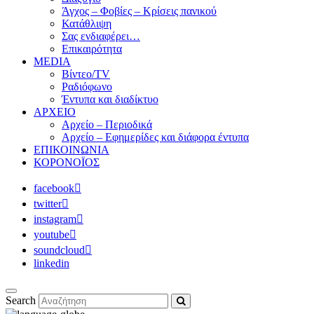
Άγχος – Φοβίες – Κρίσεις πανικού
Κατάθλιψη
Σας ενδιαφέρει…
Επικαιρότητα
MEDIA
Βίντεο/TV
Ραδιόφωνο
Έντυπα και διαδίκτυο
ΑΡΧΕΙΟ
Αρχείο – Περιοδικά
Αρχείο – Εφημερίδες και διάφορα έντυπα
ΕΠΙΚΟΙΝΩΝΙΑ
ΚΟΡΟΝΟΪΟΣ
facebook
twitter
instagram
youtube
soundcloud
linkedin
Search