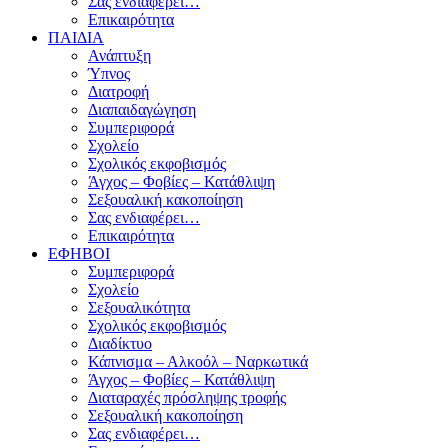
Σας ενδιαφέρει…
Επικαιρότητα
ΠΑΙΔΙΑ
Ανάπτυξη
Ύπνος
Διατροφή
Διαπαιδαγώγηση
Συμπεριφορά
Σχολείο
Σχολικός εκφοβισμός
Άγχος – Φοβίες – Κατάθλιψη
Σεξουαλική κακοποίηση
Σας ενδιαφέρει…
Επικαιρότητα
ΕΦΗΒΟΙ
Συμπεριφορά
Σχολείο
Σεξουαλικότητα
Σχολικός εκφοβισμός
Διαδίκτυο
Κάπνισμα – Αλκοόλ – Ναρκωτικά
Άγχος – Φοβίες – Κατάθλιψη
Διαταραχές πρόσληψης τροφής
Σεξουαλική κακοποίηση
Σας ενδιαφέρει…