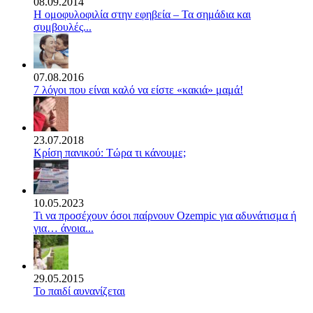
08.09.2014
Η ομοφυλοφιλία στην εφηβεία – Τα σημάδια και
συμβουλές...
07.08.2016
7 λόγοι που είναι καλό να είστε «κακιά» μαμά!
23.07.2018
Κρίση πανικού: Τώρα τι κάνουμε;
10.05.2023
Τι να προσέχουν όσοι παίρνουν Ozempic για αδυνάτισμα ή
για… άνοια...
29.05.2015
Το παιδί αυνανίζεται