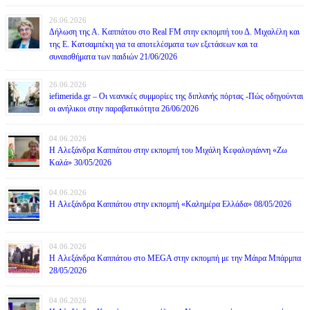
26.06.2026
Δήλωση της Α. Καππάτου στο Real FM στην εκπομπή του Δ. Μιχαλέλη και
της Ε. Κατσαμπέκη για τα αποτελέσματα των εξετάσεων και τα
συναισθήματα των παιδιών 21/06/2026
26.06.2026
iefimerida.gr – Οι νεανικές συμμορίες της διπλανής πόρτας -Πώς οδηγούνται
οι ανήλικοι στην παραβατικότητα 26/06/2026
04.06.2026
H Αλεξάνδρα Καππάτου στην εκπομπή του Μιχάλη Κεφαλογιάννη «Ζω
Καλά» 30/05/2026
04.06.2026
H Αλεξάνδρα Καππάτου στην εκπομπή «Καλημέρα Ελλάδα» 08/05/2026
04.06.2026
H Αλεξάνδρα Καππάτου στο MEGA στην εκπομπή με την Μάιρα Mπάρμπα
28/05/2026
04.06.2026