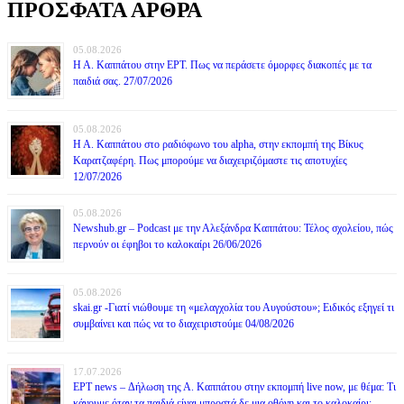
ΠΡΟΣΦΑΤΑ ΑΡΘΡΑ
05.08.2026
Η Α. Καππάτου στην ΕΡΤ. Πως να περάσετε όμορφες διακοπές με τα
παιδιά σας. 27/07/2026
05.08.2026
Η Α. Καππάτου στο ραδιόφωνο του alpha, στην εκπομπή της Βίκυς
Καρατζαφέρη. Πως μπορούμε να διαχειριζόμαστε τις αποτυχίες
12/07/2026
05.08.2026
Newshub.gr – Podcast με την Αλεξάνδρα Καππάτου: Τέλος σχολείου, πώς
περνούν οι έφηβοι το καλοκαίρι 26/06/2026
05.08.2026
skai.gr -Γιατί νιώθουμε τη «μελαγχολία του Αυγούστου»; Ειδικός εξηγεί τι
συμβαίνει και πώς να το διαχειριστούμε 04/08/2026
17.07.2026
ΕΡΤ news – Δήλωση της Α. Καππάτου στην εκπομπή live now, με θέμα: Τι
κάνουμε όταν τα παιδιά είναι μπροστά δε μια οθόνη και το καλοκαίρι;